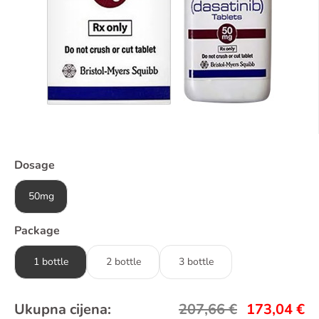
Dosage
50mg
Package
1 bottle
2 bottle
3 bottle
Ukupna cijena:
207,66
€
173,04
€