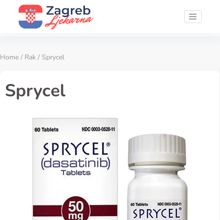
Home
/
Rak
/ Sprycel
Sprycel