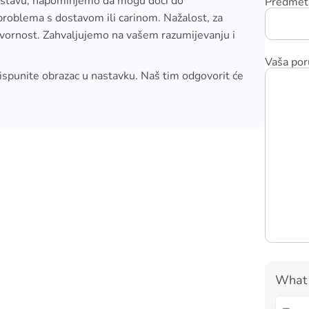
ostavu, napominjemo da mogu doći do
Predmet 
problema s dostavom ili carinom. Nažalost, za
vornost. Zahvaljujemo na vašem razumijevanju i
Vaša por
 ispunite obrazac u nastavku. Naš tim odgovorit će
What 
Answe
for