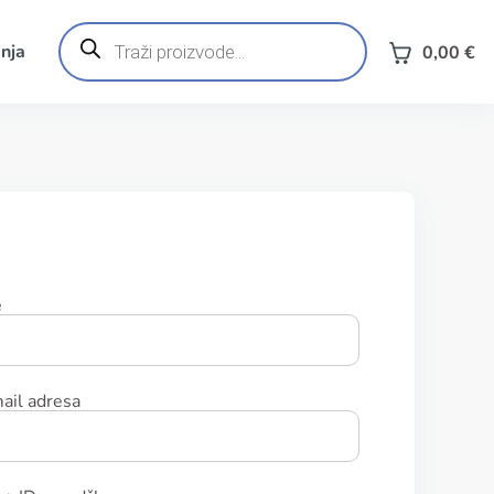
Products
search
nja
0,00
€
e
ail adresa