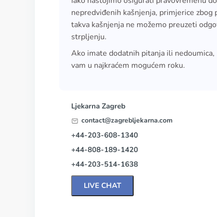
Iako nastojimo osigurati pravovremenu d
nepredviđenih kašnjenja, primjerice zbog 
takva kašnjenja ne možemo preuzeti odgo
strpljenju.
Ako imate dodatnih pitanja ili nedoumica,
vam u najkraćem mogućem roku.
Ljekarna Zagreb
contact@zagrebljekarna.com
+44-203-608-1340
+44-808-189-1420
+44-203-514-1638
LIVE CHAT