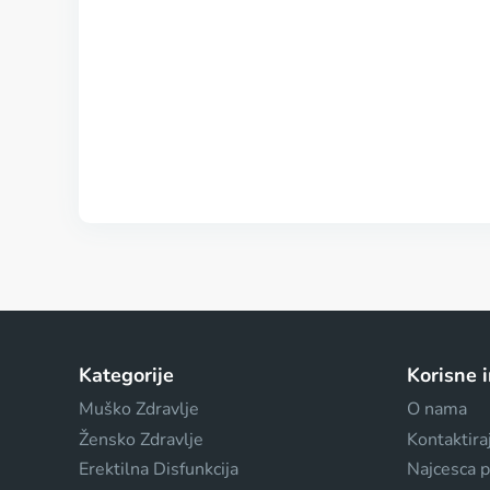
Kategorije
Korisne 
Muško Zdravlje
O nama
Žensko Zdravlje
Kontaktira
Erektilna Disfunkcija
Najcesca p