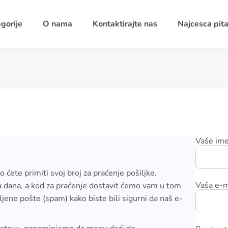
gorije
O nama
Kontaktirajte nas
Najcesca pita
Vaše im
 ćete primiti svoj broj za praćenje pošiljke.
Vaša e-m
a dana, a kod za praćenje dostavit ćemo vam u tom
jene pošte (spam) kako biste bili sigurni da naš e-