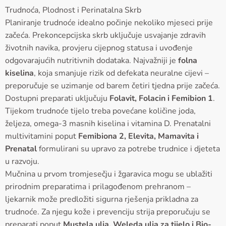
Trudnoća, Plodnost i Perinatalna Skrb
Planiranje trudnoće idealno počinje nekoliko mjeseci prije
začeća. Prekoncepcijska skrb uključuje usvajanje zdravih
životnih navika, provjeru cijepnog statusa i uvođenje
odgovarajućih nutritivnih dodataka. Najvažniji je
folna
kiselina
, koja smanjuje rizik od defekata neuralne cijevi –
preporučuje se uzimanje od barem četiri tjedna prije začeća.
Dostupni preparati uključuju
Folavit, Folacin i Femibion 1
.
Tijekom trudnoće tijelo treba povećane količine joda,
željeza, omega-3 masnih kiselina i vitamina D. Prenatalni
multivitamini poput
Femibiona 2, Elevita, Mamavita i
Prenatal
formulirani su upravo za potrebe trudnice i djeteta
u razvoju.
Mučnina u prvom tromjesečju i žgaravica mogu se ublažiti
prirodnim preparatima i prilagođenom prehranom –
ljekarnik može predložiti sigurna rješenja prikladna za
trudnoće. Za njegu kože i prevenciju strija preporučuju se
preparati poput
Mustela ulja, Weleda ulja za tijelo i Bio-