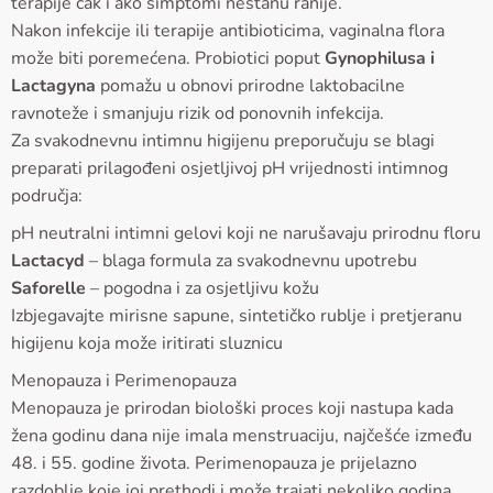
terapije čak i ako simptomi nestanu ranije.
Nakon infekcije ili terapije antibioticima, vaginalna flora
može biti poremećena. Probiotici poput
Gynophilusa i
Lactagyna
pomažu u obnovi prirodne laktobacilne
ravnoteže i smanjuju rizik od ponovnih infekcija.
Za svakodnevnu intimnu higijenu preporučuju se blagi
preparati prilagođeni osjetljivoj pH vrijednosti intimnog
područja:
pH neutralni intimni gelovi koji ne narušavaju prirodnu floru
Lactacyd
– blaga formula za svakodnevnu upotrebu
Saforelle
– pogodna i za osjetljivu kožu
Izbjegavajte mirisne sapune, sintetičko rublje i pretjeranu
higijenu koja može iritirati sluznicu
Menopauza i Perimenopauza
Menopauza je prirodan biološki proces koji nastupa kada
žena godinu dana nije imala menstruaciju, najčešće između
48. i 55. godine života. Perimenopauza je prijelazno
razdoblje koje joj prethodi i može trajati nekoliko godina.