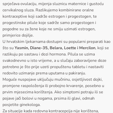
sprječava ovulaciju, mijenja sluznicu maternice i gustoću
cervikalnog sluza. Razlikujemo kombinirane oralne
kontraceptive koji sadrže estrogen i progestogen, te
progestinske pilule koje sadrže samo progestogen i
pogodne su za žene koje ne smiju uzimati estrogen,
primjerice dojilje.
U hrvatskim ljekarnama dostupni su popularni preparati kao
što su
Yasmin, Diane-35, Belara, Loette i Mercilon
, koji se
razlikuju po sastavu i dozi hormona. Pilula se uzima
svakodnevno u isto vrijeme, a u slučaju zaboravljene doze
potrebno je što prije uzeti propuštenu tabletu i nastaviti
redovito uzimanje prema uputama u pakiranju.
Moguće nuspojave uključuju mučninu, osjetljivost dojki,
promjene raspoloženja ili probojno krvarenje, posebno u
prvim mjesecima korištenja. Ako simptomi potraju ili se
pojave jači bolovi u nogama, prsima ili glavi, odmah
posjetite ginekologa.
Za situacije kada redovna kontracepcija nije korištena,