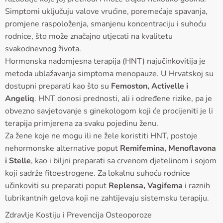
Simptomi uključuju valove vrućine, poremećaje spavanja,
promjene raspoloženja, smanjenu koncentraciju i suhoću
rodnice, što može značajno utjecati na kvalitetu
svakodnevnog života.
Hormonska nadomjesna terapija (HNT) najučinkovitija je
metoda ublažavanja simptoma menopauze. U Hrvatskoj su
dostupni preparati kao što su
Femoston, Activelle i
Angeliq
. HNT donosi prednosti, ali i određene rizike, pa je
obvezno savjetovanje s ginekologom koji će procijeniti je li
terapija primjerena za svaku pojedinu ženu.
Za žene koje ne mogu ili ne žele koristiti HNT, postoje
nehormonske alternative poput
Remifemina, Menoflavona
i Stelle
, kao i biljni preparati sa crvenom djetelinom i sojom
koji sadrže fitoestrogene. Za lokalnu suhoću rodnice
učinkoviti su preparati poput
Replensa, Vagifema
i raznih
lubrikantnih gelova koji ne zahtijevaju sistemsku terapiju.
Zdravlje Kostiju i Prevencija Osteoporoze