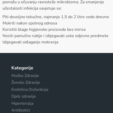
pomažu u očuvanju ravnoteže mikrobioma. Za smanjenje
učestalosti infekcija savjetuje se:
Piti dovoljno tekućine, najmanje 1,5 do 2 litre vode dnevno
Mokriti nakon spolnog odnosa
Koristiti blage higijenske proizvode bez mirisa
Nositi pamučno rublje i izbjegavati uske odjevne predmete
Izbjegavati odlaganje mokrenja
Kategorije
Muško Zdravlje
Žensko Zdravlje
Erektilna Disfunkcija
Opće zdravlje
Hipertenzija
Antibiotici