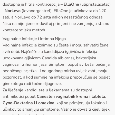
dostupna je hitna kontracepcija –
EllaOne
(ulipristalacetat)
i
NorLevo
(levonorgestrel). EllaOne je učinkovita do 120
sati, a NorLevo do 72 sata nakon nezaštićenog odnosa.
Nisu namijenjene redovitoj primjeni i ne zamjenjuju stalnu
kontracepcijsku metodu.
Vaginalne Infekcije i Intimna Njega
Vaginalne infekcije iznimno su česte i mogu zahvatiti žene
svih dobi. Najčešće su kandidijaza (gljivična infekcija
uzrokovana gljivicom Candida albicans), bakterijska
vaginoza i trihomonijaza. Simptomi poput svrbeža, pečenja,
neobičnog iscjetka ili neugodnog mirisa uvijek zahtijevaju
pozornost, a kod sumnje na infekciju preporučuje se posjet
ginekologu radi točne dijagnoze.
Za liječenje kandidijaze u ljekarnama su dostupni
antimikotici poput
Canesten vaginalnih krema i tableta,
Gyno-Daktarina i Lomexina
, koji se primjenjuju lokalno i
učinkovito smanjuju simptome. Važno je dovršiti cijeli tijek