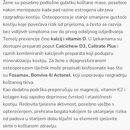
Žene su posebno podložne gubitku koštane mase, posebice
nakon menopauze kada pad razine estrogena ubrzava
razgradnju kostiju. Osteoporoza je stanje smanjene gustoće
kostiju koje povećava rizik od prijeloma, a često se razvija
bez vidljivih simptoma sve do prvog ozbiljnog ozljeđivanja.
Temelj prevencije čine
kalcij i vitamin D
. U ljekarnama su
dostupni preparati poput
Calcichew D3, Caltrate Plus
i
raznih kombiniranih kalcijevih preparata koji podupiru
mineralizaciju kostiju. Za žene s dijagnosticiranom
osteoporozom liječnik može propisati bisfosonate kao što
su
Fosamax, Bonviva ili Actonel
, koji usporavaju razgradnju
koštanog tkiva.
Kao dodatna podrška preporučuju se magnezij, vitamin K2 i
kolagen koji zajedno doprinose čvrstoći i elastičnosti
kostiju. Redovita tjelesna aktivnost, posebno vježbe s
opterećenjem, prehrana bogata kalcijem te uklanjanje rizika
od padova u starijem dobu ključni su elementi cjelovite
skrbi o koštanom zdravlju.