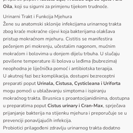
Oila
, koji su sigurni za primjenu tijekom trudnoće.
Urinarni Trakt i Funkcija Mjehura
Žene su anatomski sklonije infekcijama urinarnog trakta
zbog kraće mokraćne cijevi koja bakterijama olakšava
pristup mokraćnom mjehuru. Cistitis se manifestira
pečenjem pri mokrenju, učestalim nagonom, mućnim
mokraćom i bolovima u donjem dijelu trbuha. U slučaju
povišene temperature ili bolova u leđima (bubrezima)
neophodna je liječnička pomoć i antibiotska terapija.
U akutnoj fazi bez komplikacija, dostupni bezreceptni
preparati poput
Urinala, Cistusa, Cysticleana i Uriforta
mogu pomoći u ublažavanju simptoma i ispiranju
mokraćnog trakta. Brusnica s proantocijanidinima, dostupna
u preparatima poput
Cistus urinary i Cran-Max
, sprječava
prijanjanje bakterija na stijenku mjehura i preporučuje se u
prevenciji ponavljajućih infekcija.
Probiotici prilagođeni zdravlju urinarnog trakta dodatno