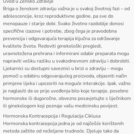
Uvod u Žensko Zdravlje
Briga o ženskom zdravlju važna je u svakoj životnoj fazi – od
adolescencije, kroz reproduktivne godine, pa sve do
menopauze i starije dobi. Svako životno razdoblje donosi
specifične izazove i potrebe, zbog čega je pravodobna
prevencija i odgovarajuća terapija ključna za održavanje
kvalitete života. Redoviti ginekološki pregledi,
uravnotežena prehrana i informirani odabir preparata mogu
napraviti veliku razliku u svakodnevnom zdravlju i dobrobiti.
Ljekarnici su dostupni saveznici u brizi o zdravlju – mogu
pomoći u odabiru odgovarajućeg proizvoda, objasniti način
primjene lijeka i upozoriti na moguće interakcije. Ipak, važno
je naglasiti da se prije uvođenja bilo koje terapije, posebno
hormonske ili dugoročne, obvezno posavjetujte s liječnikom
ili ginekologom koji poznaje vašu medicinsku povijest.
Hormonska Kontracepcija i Regulacija Ciklusa
Hormonska kontracepcija jedna je od najčešće korištenih
metoda zaštite od neželjene trudnoće. Djeluje tako da