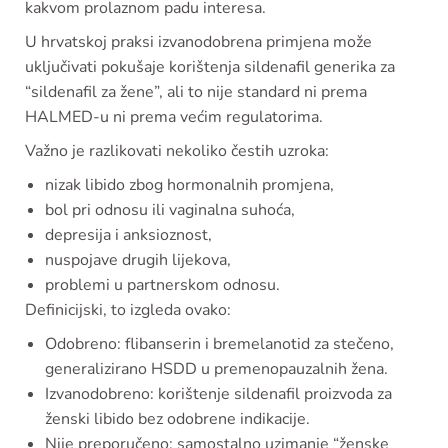
kakvom prolaznom padu interesa.
U hrvatskoj praksi izvanodobrena primjena može
uključivati pokušaje korištenja sildenafil generika za
“sildenafil za žene”, ali to nije standard ni prema
HALMED-u ni prema većim regulatorima.
Važno je razlikovati nekoliko čestih uzroka:
nizak libido zbog hormonalnih promjena,
bol pri odnosu ili vaginalna suhoća,
depresija i anksioznost,
nuspojave drugih lijekova,
problemi u partnerskom odnosu.
Definicijski, to izgleda ovako:
Odobreno: flibanserin i bremelanotid za stečeno,
generalizirano HSDD u premenopauzalnih žena.
Izvanodobreno: korištenje sildenafil proizvoda za
ženski libido bez odobrene indikacije.
Nije preporučeno: samostalno uzimanje “ženske