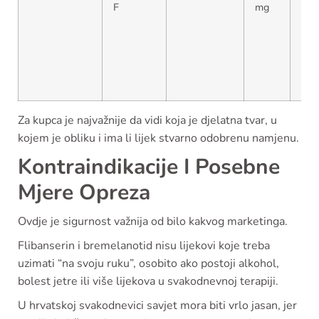
F
mg
nek
trži
pro
kao
“že
Via
Za kupca je najvažnije da vidi koja je djelatna tvar, u
kojem je obliku i ima li lijek stvarno odobrenu namjenu.
Kontraindikacije I Posebne
Mjere Opreza
Ovdje je sigurnost važnija od bilo kakvog marketinga.
Flibanserin i bremelanotid nisu lijekovi koje treba
uzimati “na svoju ruku”, osobito ako postoji alkohol,
bolest jetre ili više lijekova u svakodnevnoj terapiji.
U hrvatskoj svakodnevici savjet mora biti vrlo jasan, jer