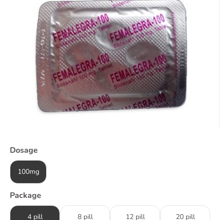
Dosage
100mg
Package
4 pill
8 pill
12 pill
20 pill