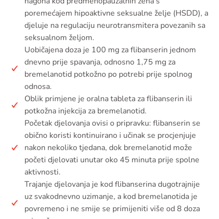
nagona kod predmenopauzalnih žena s
poremećajem hipoaktivne seksualne želje (HSDD), a
djeluje na regulaciju neurotransmitera povezanih sa
seksualnom željom.
Uobičajena doza je 100 mg za flibanserin jednom
dnevno prije spavanja, odnosno 1,75 mg za
bremelanotid potkožno po potrebi prije spolnog
odnosa.
Oblik primjene je oralna tableta za flibanserin ili
potkožna injekcija za bremelanotid.
Početak djelovanja ovisi o pripravku: flibanserin se
obično koristi kontinuirano i učinak se procjenjuje
nakon nekoliko tjedana, dok bremelanotid može
početi djelovati unutar oko 45 minuta prije spolne
aktivnosti.
Trajanje djelovanja je kod flibanserina dugotrajnije
uz svakodnevno uzimanje, a kod bremelanotida je
povremeno i ne smije se primijeniti više od 8 doza