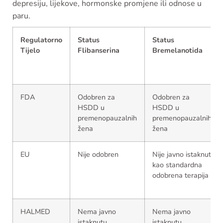
depresiju, lijekove, hormonske promjene ili odnose u
paru.
Regulatorno
Status
Status
Tijelo
Flibanserina
Bremelanotida
FDA
Odobren za
Odobren za
HSDD u
HSDD u
premenopauzalnih
premenopauzalnih
žena
žena
EU
Nije odobren
Nije javno istaknut
kao standardna
odobrena terapija
HALMED
Nema javno
Nema javno
istaknutu
istaknutu