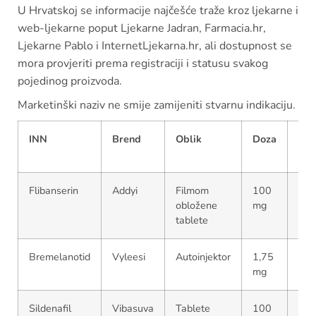
U Hrvatskoj se informacije najčešće traže kroz ljekarne i
web-ljekarne poput Ljekarne Jadran, Farmacia.hr,
Ljekarne Pablo i InternetLjekarna.hr, ali dostupnost se
mora provjeriti prema registraciji i statusu svakog
pojedinog proizvoda.
Marketinški naziv ne smije zamijeniti stvarnu indikaciju.
INN
Brend
Oblik
Doza
Trž
sta
Flibanserin
Addyi
Filmom
100
SAD
obložene
mg
nije
tablete
odo
Bremelanotid
Vyleesi
Autoinjektor
1,75
SAD
mg
lijek
Sildenafil
Vibasuva
Tablete
100
Na