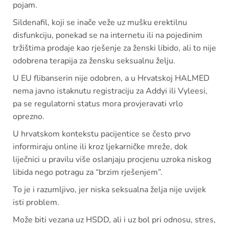
pojam.
Sildenafil, koji se inače veže uz mušku erektilnu
disfunkciju, ponekad se na internetu ili na pojedinim
tržištima prodaje kao rješenje za ženski libido, ali to nije
odobrena terapija za žensku seksualnu želju.
U EU flibanserin nije odobren, a u Hrvatskoj HALMED
nema javno istaknutu registraciju za Addyi ili Vyleesi,
pa se regulatorni status mora provjeravati vrlo
oprezno.
U hrvatskom kontekstu pacijentice se često prvo
informiraju online ili kroz ljekarničke mreže, dok
liječnici u pravilu više oslanjaju procjenu uzroka niskog
libida nego potragu za “brzim rješenjem”.
To je i razumljivo, jer niska seksualna želja nije uvijek
isti problem.
Može biti vezana uz HSDD, ali i uz bol pri odnosu, stres,