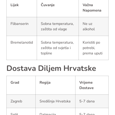
Lijek
Čuvanje
Važna
Napomena
Flibanserin
Sobna temperatura,
Ne uz
zaštita od vlage
alkohol
Bremelanotid
Sobna temperatura,
Koristiti po
zaštita od svjetla i
potrebi,
topline
prema uputi
Dostava Diljem Hrvatske
Grad
Regija
Vrijeme
Dostave
Zagreb
Središnja Hrvatska
5-7 dana
Split
Dalmacija
5-7 dana