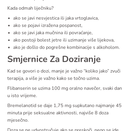
Kada odmah liječniku?
ako se javi nesvjestica ili jaka vrtoglavica,
ako se pojavi izražena pospanost,
ako se javi jaka mučnina ili povraćanje,
ako postoji bolest jetre ili uzimanje više lijekova,
ako je došlo do pogrešne kombinacije s alkoholom.
Smjernice Za Doziranje
Kad se govori o dozi, manje je važno “koliko jako” zvuči
terapija, a više je važno kako se točno uzima.
Flibanserin se uzima 100 mg oralno navečer, svaki dan
u isto vrijeme.
Bremelanotid se daje 1,75 mg supkutano najmanje 45
minuta prije seksualne aktivnosti, najviše 8 doza
mjesečno.
Doza se ne udvostručuje ako se preskoči, nego se ide