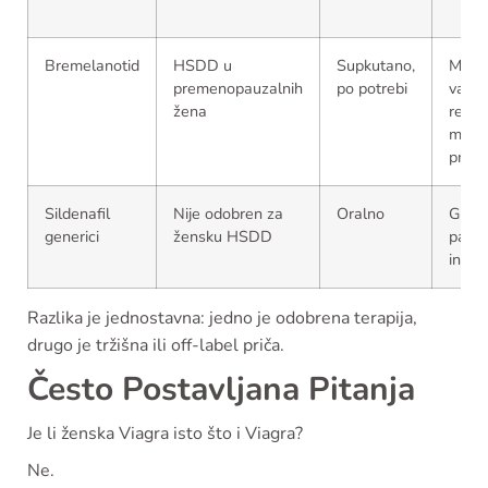
Bremelanotid
HSDD u
Supkutano,
Mučni
premenopauzalnih
po potrebi
valunz
žena
reakc
mjest
primj
Sildenafil
Nije odobren za
Oralno
Glavo
generici
žensku HSDD
pad t
intera
Razlika je jednostavna: jedno je odobrena terapija,
drugo je tržišna ili off-label priča.
Često Postavljana Pitanja
Je li ženska Viagra isto što i Viagra?
Ne.