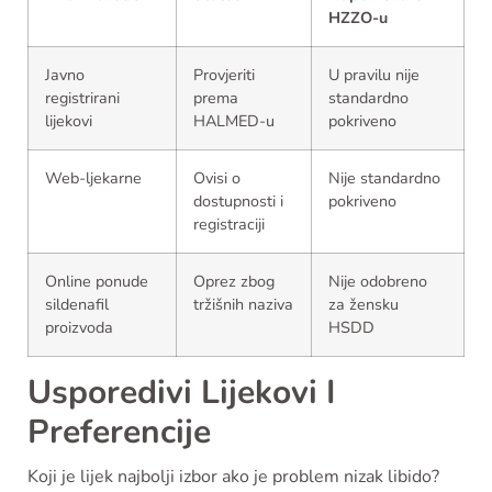
HZZO-u
Javno
Provjeriti
U pravilu nije
registrirani
prema
standardno
lijekovi
HALMED-u
pokriveno
Web-ljekarne
Ovisi o
Nije standardno
dostupnosti i
pokriveno
registraciji
Online ponude
Oprez zbog
Nije odobreno
sildenafil
tržišnih naziva
za žensku
proizvoda
HSDD
Usporedivi Lijekovi I
Preferencije
Koji je lijek najbolji izbor ako je problem nizak libido?