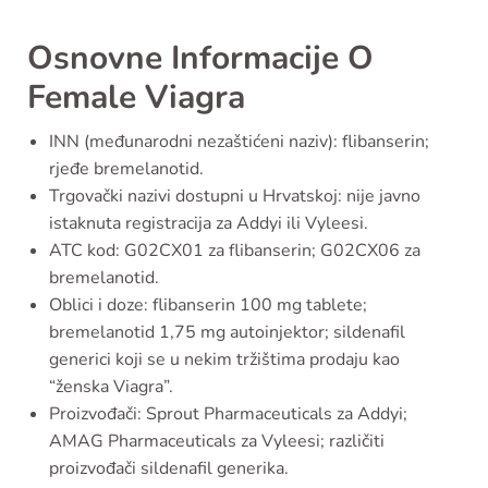
Osnovne Informacije O
Female Viagra
INN (međunarodni nezaštićeni naziv): flibanserin;
rjeđe bremelanotid.
Trgovački nazivi dostupni u Hrvatskoj: nije javno
istaknuta registracija za Addyi ili Vyleesi.
ATC kod: G02CX01 za flibanserin; G02CX06 za
bremelanotid.
Oblici i doze: flibanserin 100 mg tablete;
bremelanotid 1,75 mg autoinjektor; sildenafil
generici koji se u nekim tržištima prodaju kao
“ženska Viagra”.
Proizvođači: Sprout Pharmaceuticals za Addyi;
AMAG Pharmaceuticals za Vyleesi; različiti
proizvođači sildenafil generika.