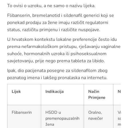
To ovisi o uzroku, a ne samo o nazivu lijeka.
Flibanserin, bremelanotid i sildenafil generici koji se
ponekad prodaju za žene imaju različit regulatorni
status, različitu primjenu i različite nuspojave.
U hrvatskom kontekstu lokalne preferencije često idu
prema nefarmakološkom pristupu, rješavanju vaginalne
suhoće, hormonalnih uzroka ili psihoseksualnom
savjetovanju, prije nego prema tableta za libido.
Ipak, dio pacijenata posegne za sildenafilom zbog
poznatog imena i lakšeg pronalaska na internetu.
Lijek
Indikacija
Način
Nusp
Primjene
Flibanserin
HSDD u
Oralno,
Vrtog
premenopauzalnih
navečer
somno
žena
mučn