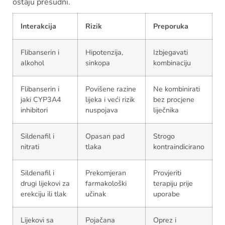
ostaju presudni.
Interakcija
Rizik
Preporuka
Flibanserin i
Hipotenzija,
Izbjegavati
alkohol
sinkopa
kombinaciju
Flibanserin i
Povišene razine
Ne kombinirati
jaki CYP3A4
lijeka i veći rizik
bez procjene
inhibitori
nuspojava
liječnika
Sildenafil i
Opasan pad
Strogo
nitrati
tlaka
kontraindicirano
Sildenafil i
Prekomjeran
Provjeriti
drugi lijekovi za
farmakološki
terapiju prije
erekciju ili tlak
učinak
uporabe
Lijekovi sa
Pojačana
Oprez i