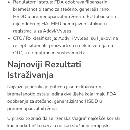
Regulatorni status: FDA odobrava flibanserin i
bremelanotid samo za stečeno, generalizirano
HSDD u premenopauzalnih žena; u EU flibanserin
nije odobren; HALMED nema javno istaknutu
registraciju za Addyi/Vyleesi.
OTC / Rx klasifikacija: Addyi i Vyleesi su lijekovi na
recept; sildenafil proizvodi su u nekim zemljama
OTC, a u reguliranim sustavima Rx.
Najnoviji Rezultati
Istraživanja
Najvažnija poruka je prilično jasna: flibanserin i
bremelanotid ostaju jedina dva lijeka koja imaju FDA
odobrenje za stečeno, generalizirano HSDD u
premenopauzalnih žena.
U praksi to znači da se “ženska Viagra” najčešće koristi
kao marketinški naziv, a ne kao službeni terapijski