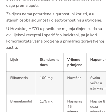
dalje prema uputi.
Za djecu nema potvrđene sigurnosti ni koristi, a u
starijih osoba sigurnost i djelotvornost nisu utvrđene.
U Hrvatskoj HZZO u pravilu ne mijenja činjenicu da su
ovi lijekovi receptni i specifično indicirani, pa je kod
komorbiditeta važna procjena u primarnoj zdravstvenoj
zaštiti.
Lijek
Standardna
Vrijeme
Napomena
doza
primjene
Flibanserin
100 mg
Navečer
Svaku
večer u
isto vrijeme
Bremelanotid
1,75 mg
Najmanje
Najviše 8
45
doza
minuta
mjesečno