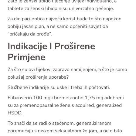
Zato je ženski libido liječenje uvijek individualno, a
tablete za ženski libido nisu univerzalno rješenje.
Za dio pacijentica najveća korist bude to što napokon
dobiju jasan plan, a ne samo općeniti savjet da
“pričekaju da prođe”.
Indikacije I Proširene
Primjene
Za što su ovi lijekovi zapravo namijenjeni, a što je samo
pokušaj proširenja uporabe?
Službene indikacije su uske i treba ih poštovati.
Flibanserin 100 mg i bremelanotid 1,75 mg odobreni
su za premenopauzalne žene s acquired, generalized
HSDD.
To znači da se radi o stečenom, generaliziranom
poremećaju s niskom seksualnom željom, a ne o bilo