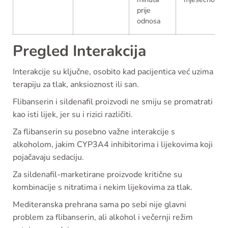
prije
odnosa
Pregled Interakcija
Interakcije su ključne, osobito kad pacijentica već uzima
terapiju za tlak, anksioznost ili san.
Flibanserin i sildenafil proizvodi ne smiju se promatrati
kao isti lijek, jer su i rizici različiti.
Za flibanserin su posebno važne interakcije s
alkoholom, jakim CYP3A4 inhibitorima i lijekovima koji
pojačavaju sedaciju.
Za sildenafil-marketirane proizvode kritične su
kombinacije s nitratima i nekim lijekovima za tlak.
Mediteranska prehrana sama po sebi nije glavni
problem za flibanserin, ali alkohol i večernji režim