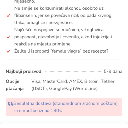
mjesečno.
Ne smije se konzumirati alkohol, osobito uz
flibanserin, jer se povećava rizik od pada krvnog
tlaka, omaglice i nesvjestice.
Najčešće nuspojave su mučnina, vrtoglavica,
pospanost, glavobolja i crvenilo, a kod injekcije i
reakcija na mjestu primjene.
Želite li isprobati “female viagra” bez recepta?
Najbolji proizvodi
5-9 dana
Opcije
Visa, MasterCard, AMEX, Bitcoin, Tether
plaćanja
(USDT), GooglePay (WorldLine)
Besplatna dostava (standardnom zračnom poštom)
za narudžbe iznad 180€