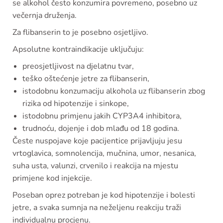
se alkohol često konzumira povremeno, posebno uz
večernja druženja.
Za flibanserin to je posebno osjetljivo.
Apsolutne kontraindikacije uključuju:
preosjetljivost na djelatnu tvar,
teško oštećenje jetre za flibanserin,
istodobnu konzumaciju alkohola uz flibanserin zbog
rizika od hipotenzije i sinkope,
istodobnu primjenu jakih CYP3A4 inhibitora,
trudnoću, dojenje i dob mlađu od 18 godina.
Česte nuspojave koje pacijentice prijavljuju jesu
vrtoglavica, somnolencija, mučnina, umor, nesanica,
suha usta, valunzi, crvenilo i reakcija na mjestu
primjene kod injekcije.
Poseban oprez potreban je kod hipotenzije i bolesti
jetre, a svaka sumnja na neželjenu reakciju traži
individualnu procjenu.