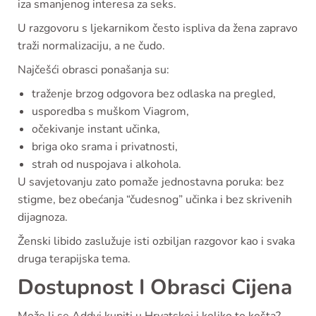
iza smanjenog interesa za seks.
U razgovoru s ljekarnikom često ispliva da žena zapravo
traži normalizaciju, a ne čudo.
Najčešći obrasci ponašanja su:
traženje brzog odgovora bez odlaska na pregled,
usporedba s muškom Viagrom,
očekivanje instant učinka,
briga oko srama i privatnosti,
strah od nuspojava i alkohola.
U savjetovanju zato pomaže jednostavna poruka: bez
stigme, bez obećanja “čudesnog” učinka i bez skrivenih
dijagnoza.
Ženski libido zaslužuje isti ozbiljan razgovor kao i svaka
druga terapijska tema.
Dostupnost I Obrasci Cijena
Može li se Addyi kupiti u Hrvatskoj i koliko to košta?