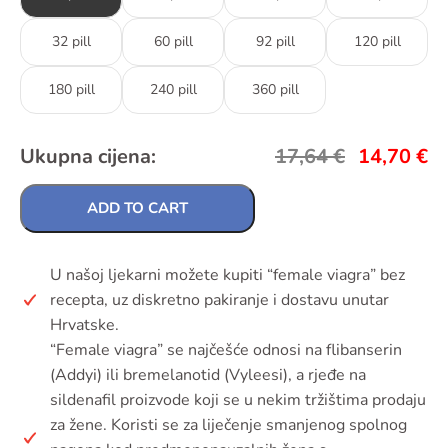
32 pill
60 pill
92 pill
120 pill
180 pill
240 pill
360 pill
Ukupna cijena:
17,64
€
14,70
€
ADD TO CART
U našoj ljekarni možete kupiti “female viagra” bez
recepta, uz diskretno pakiranje i dostavu unutar
Hrvatske.
“Female viagra” se najčešće odnosi na flibanserin
(Addyi) ili bremelanotid (Vyleesi), a rjeđe na
sildenafil proizvode koji se u nekim tržištima prodaju
za žene. Koristi se za liječenje smanjenog spolnog