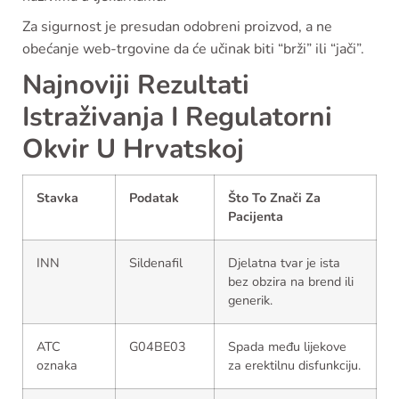
Za sigurnost je presudan odobreni proizvod, a ne
obećanje web-trgovine da će učinak biti “brži” ili “jači”.
Najnoviji Rezultati
Istraživanja I Regulatorni
Okvir U Hrvatskoj
Stavka
Podatak
Što To Znači Za
Pacijenta
INN
Sildenafil
Djelatna tvar je ista
bez obzira na brend ili
generik.
ATC
G04BE03
Spada među lijekove
oznaka
za erektilnu disfunkciju.