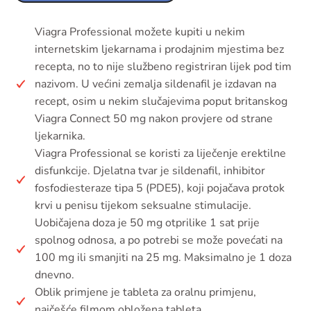
Viagra Professional možete kupiti u nekim
internetskim ljekarnama i prodajnim mjestima bez
recepta, no to nije službeno registriran lijek pod tim
nazivom. U većini zemalja sildenafil je izdavan na
recept, osim u nekim slučajevima poput britanskog
Viagra Connect 50 mg nakon provjere od strane
ljekarnika.
Viagra Professional se koristi za liječenje erektilne
disfunkcije. Djelatna tvar je sildenafil, inhibitor
fosfodiesteraze tipa 5 (PDE5), koji pojačava protok
krvi u penisu tijekom seksualne stimulacije.
Uobičajena doza je 50 mg otprilike 1 sat prije
spolnog odnosa, a po potrebi se može povećati na
100 mg ili smanjiti na 25 mg. Maksimalno je 1 doza
dnevno.
Oblik primjene je tableta za oralnu primjenu,
najčešće filmom obložena tableta.