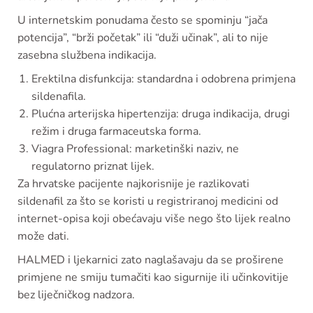
U internetskim ponudama često se spominju “jača
potencija”, “brži početak” ili “duži učinak”, ali to nije
zasebna službena indikacija.
Erektilna disfunkcija: standardna i odobrena primjena
sildenafila.
Plućna arterijska hipertenzija: druga indikacija, drugi
režim i druga farmaceutska forma.
Viagra Professional: marketinški naziv, ne
regulatorno priznat lijek.
Za hrvatske pacijente najkorisnije je razlikovati
sildenafil za što se koristi u registriranoj medicini od
internet-opisa koji obećavaju više nego što lijek realno
može dati.
HALMED i ljekarnici zato naglašavaju da se proširene
primjene ne smiju tumačiti kao sigurnije ili učinkovitije
bez liječničkog nadzora.