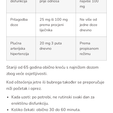
disfunkcija
prije odnosa
najviše 100
mg
Prilagodba
25 mg ili 100 mg
Ne više od
doze
prema procjeni
jedne doze
liječnika
dnevno
Plućna
20 mg 3 puta
Prema
arterijska
dnevno
propisanom
hipertenzija
režimu
Stariji od 65 godina obično kreću s najnižom dozom
zbog veće osjetljivosti.
Kod oštećenja jetre ili bubrega također se preporučuje
niži početak i oprez.
Kada uzeti: po potrebi, ne rutinski svaki dan za
erektilnu disfunkciju.
Koliko čekati: obično 30 do 60 minuta.