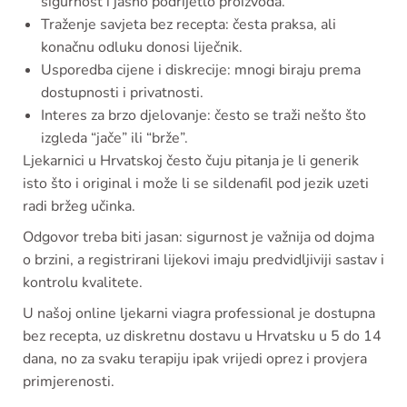
sigurnost i jasno podrijetlo proizvoda.
Traženje savjeta bez recepta: česta praksa, ali
konačnu odluku donosi liječnik.
Usporedba cijene i diskrecije: mnogi biraju prema
dostupnosti i privatnosti.
Interes za brzo djelovanje: često se traži nešto što
izgleda “jače” ili “brže”.
Ljekarnici u Hrvatskoj često čuju pitanja je li generik
isto što i original i može li se sildenafil pod jezik uzeti
radi bržeg učinka.
Odgovor treba biti jasan: sigurnost je važnija od dojma
o brzini, a registrirani lijekovi imaju predvidljiviji sastav i
kontrolu kvalitete.
U našoj online ljekarni viagra professional je dostupna
bez recepta, uz diskretnu dostavu u Hrvatsku u 5 do 14
dana, no za svaku terapiju ipak vrijedi oprez i provjera
primjerenosti.