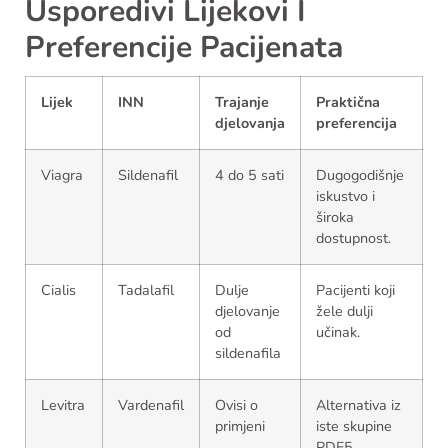
Usporedivi Lijekovi I
Preferencije Pacijenata
Lijek
INN
Trajanje
Praktična
djelovanja
preferencija
Viagra
Sildenafil
4 do 5 sati
Dugogodišnje
iskustvo i
široka
dostupnost.
Cialis
Tadalafil
Dulje
Pacijenti koji
djelovanje
žele dulji
od
učinak.
sildenafila
Levitra
Vardenafil
Ovisi o
Alternativa iz
primjeni
iste skupine
PDE5