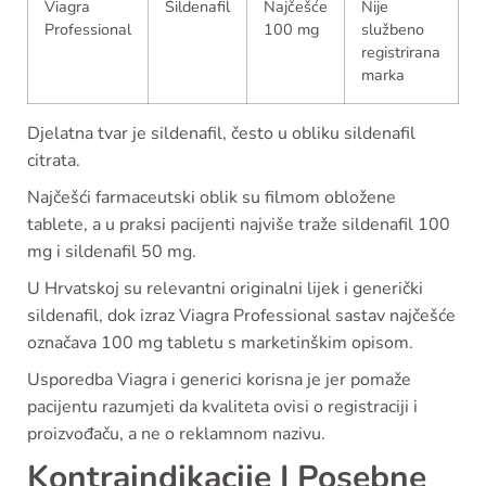
Viagra
Sildenafil
Najčešće
Nije
Professional
100 mg
službeno
registrirana
marka
Djelatna tvar je sildenafil, često u obliku sildenafil
citrata.
Najčešći farmaceutski oblik su filmom obložene
tablete, a u praksi pacijenti najviše traže sildenafil 100
mg i sildenafil 50 mg.
U Hrvatskoj su relevantni originalni lijek i generički
sildenafil, dok izraz Viagra Professional sastav najčešće
označava 100 mg tabletu s marketinškim opisom.
Usporedba Viagra i generici korisna je jer pomaže
pacijentu razumjeti da kvaliteta ovisi o registraciji i
proizvođaču, a ne o reklamnom nazivu.
Kontraindikacije I Posebne