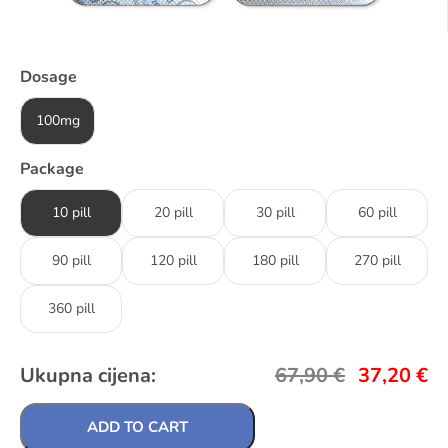
Dosage
100mg
Package
10 pill
20 pill
30 pill
60 pill
90 pill
120 pill
180 pill
270 pill
360 pill
Ukupna cijena:
67,90
€
37,20
€
ADD TO CART