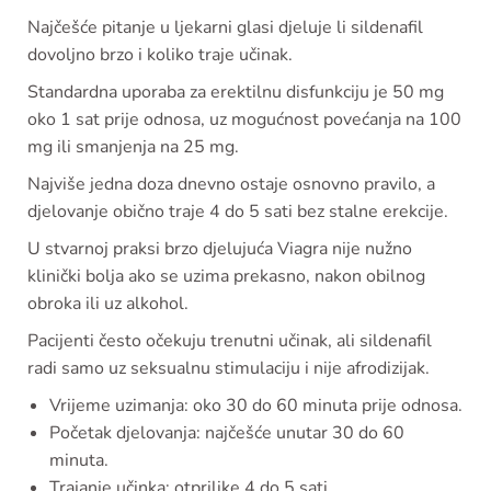
Najčešće pitanje u ljekarni glasi djeluje li sildenafil
dovoljno brzo i koliko traje učinak.
Standardna uporaba za erektilnu disfunkciju je 50 mg
oko 1 sat prije odnosa, uz mogućnost povećanja na 100
mg ili smanjenja na 25 mg.
Najviše jedna doza dnevno ostaje osnovno pravilo, a
djelovanje obično traje 4 do 5 sati bez stalne erekcije.
U stvarnoj praksi brzo djelujuća Viagra nije nužno
klinički bolja ako se uzima prekasno, nakon obilnog
obroka ili uz alkohol.
Pacijenti često očekuju trenutni učinak, ali sildenafil
radi samo uz seksualnu stimulaciju i nije afrodizijak.
Vrijeme uzimanja: oko 30 do 60 minuta prije odnosa.
Početak djelovanja: najčešće unutar 30 do 60
minuta.
Trajanje učinka: otprilike 4 do 5 sati.