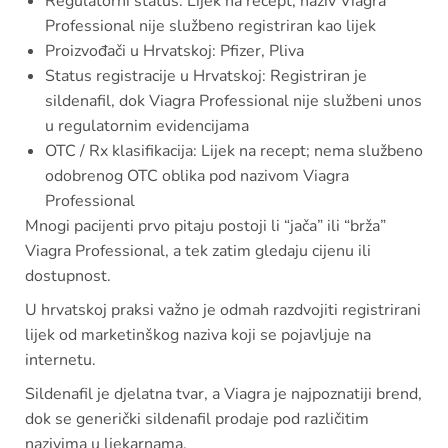
Regulatorni status: Lijek na recept; naziv Viagra
Professional nije službeno registriran kao lijek
Proizvođači u Hrvatskoj: Pfizer, Pliva
Status registracije u Hrvatskoj: Registriran je
sildenafil, dok Viagra Professional nije službeni unos
u regulatornim evidencijama
OTC / Rx klasifikacija: Lijek na recept; nema službeno
odobrenog OTC oblika pod nazivom Viagra
Professional
Mnogi pacijenti prvo pitaju postoji li “jača” ili “brža”
Viagra Professional, a tek zatim gledaju cijenu ili
dostupnost.
U hrvatskoj praksi važno je odmah razdvojiti registrirani
lijek od marketinškog naziva koji se pojavljuje na
internetu.
Sildenafil je djelatna tvar, a Viagra je najpoznatiji brend,
dok se generički sildenafil prodaje pod različitim
nazivima u ljekarnama.