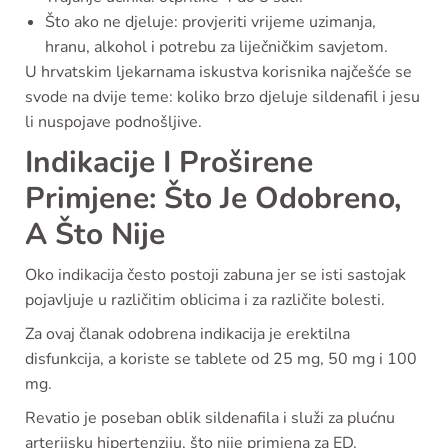
Što ako ne djeluje: provjeriti vrijeme uzimanja,
hranu, alkohol i potrebu za liječničkim savjetom.
U hrvatskim ljekarnama iskustva korisnika najčešće se
svode na dvije teme: koliko brzo djeluje sildenafil i jesu
li nuspojave podnošljive.
Indikacije I Proširene
Primjene: Što Je Odobreno,
A Što Nije
Oko indikacija često postoji zabuna jer se isti sastojak
pojavljuje u različitim oblicima i za različite bolesti.
Za ovaj članak odobrena indikacija je erektilna
disfunkcija, a koriste se tablete od 25 mg, 50 mg i 100
mg.
Revatio je poseban oblik sildenafila i služi za plućnu
arterijsku hipertenziju, što nije primjena za ED.