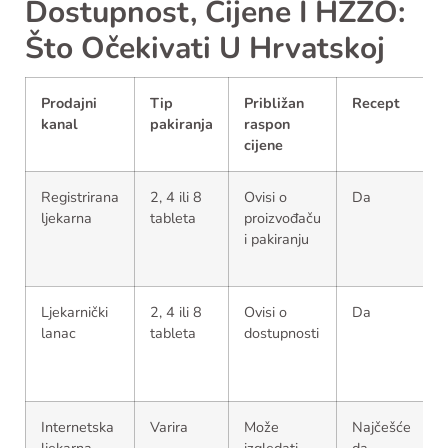
Dostupnost, Cijene I HZZO:
Što Očekivati U Hrvatskoj
Prodajni
Tip
Približan
Recept
kanal
pakiranja
raspon
cijene
Registrirana
2, 4 ili 8
Ovisi o
Da
ljekarna
tableta
proizvođaču
o
i pakiranju
i
Ljekarnički
2, 4 ili 8
Ovisi o
Da
lanac
tableta
dostupnosti
Internetska
Varira
Može
Najčešće
P
ljekarna
izgledati
da
r