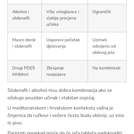
Alkohol i
Više vrtoglavice i
Ograničiti
sildenafil
slabija procjena
učinka
Masni obrok
Usporeni početak
Uzimati
i sildenafil
djelovanja
odvojeno od
obilnog jela
Drugi PDE5
Zbrajanje
Ne kombinirati
inhibitori
nuspojava
Sildenafil i alkohol nisu dobra kombinacija ako se
očekuje pouzdan učinak i stabilan osjećaj.
U mediteranskom i hrvatskom kontekstu važna je
činjenica da ručkovi i večere često budu obilniji, uz vino
ili pivo.
Pacijenti ponekad misle da će jača tableta nadoknaditi