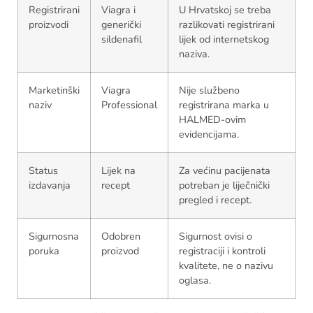
Registrirani
Viagra i
U Hrvatskoj se treba
proizvodi
generički
razlikovati registrirani
sildenafil
lijek od internetskog
naziva.
Marketinški
Viagra
Nije službeno
naziv
Professional
registrirana marka u
HALMED-ovim
evidencijama.
Status
Lijek na
Za većinu pacijenata
izdavanja
recept
potreban je liječnički
pregled i recept.
Sigurnosna
Odobren
Sigurnost ovisi o
poruka
proizvod
registraciji i kontroli
kvalitete, ne o nazivu
oglasa.