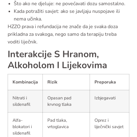
Što ako ne djeluje: ne povećavati dozu samostalno.
Kada potražiti savjet: ako se javljaju nuspojave ili
nema učinka.
HZZO prava i refundacija ne znače da je svaka doza
prikladna za svakoga, nego samo da terapiju treba
voditi liječnik.
Interakcije S Hranom,
Alkoholom I Lijekovima
Kombinacija
Rizik
Preporuka
Nitrati i
Opasan pad
Izbjegavati
sildenafil
krvnog tlaka
Alfa-
Pad tlaka,
Oprez i
blokatori i
vrtoglavica
liječnički savjet
sildenafil