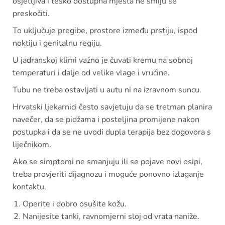
osjetljiva i teško dostupna mjesta ne smiju se
preskočiti.
To uključuje pregibe, prostore između prstiju, ispod
noktiju i genitalnu regiju.
U jadranskoj klimi važno je čuvati kremu na sobnoj
temperaturi i dalje od velike vlage i vrućine.
Tubu ne treba ostavljati u autu ni na izravnom suncu.
Hrvatski ljekarnici često savjetuju da se tretman planira
navečer, da se pidžama i posteljina promijene nakon
postupka i da se ne uvodi dupla terapija bez dogovora s
liječnikom.
Ako se simptomi ne smanjuju ili se pojave novi osipi,
treba provjeriti dijagnozu i moguće ponovno izlaganje
kontaktu.
Operite i dobro osušite kožu.
Nanijesite tanki, ravnomjerni sloj od vrata naniže.