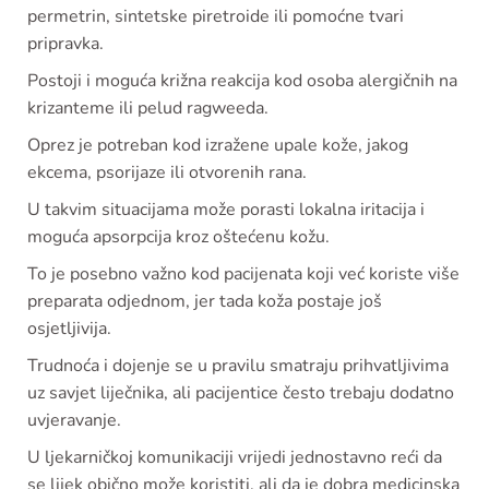
permetrin, sintetske piretroide ili pomoćne tvari
pripravka.
Postoji i moguća križna reakcija kod osoba alergičnih na
krizanteme ili pelud ragweeda.
Oprez je potreban kod izražene upale kože, jakog
ekcema, psorijaze ili otvorenih rana.
U takvim situacijama može porasti lokalna iritacija i
moguća apsorpcija kroz oštećenu kožu.
To je posebno važno kod pacijenata koji već koriste više
preparata odjednom, jer tada koža postaje još
osjetljivija.
Trudnoća i dojenje se u pravilu smatraju prihvatljivima
uz savjet liječnika, ali pacijentice često trebaju dodatno
uvjeravanje.
U ljekarničkoj komunikaciji vrijedi jednostavno reći da
se lijek obično može koristiti, ali da je dobra medicinska