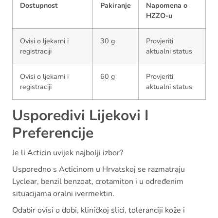
Dostupnost
Pakiranje
Napomena o
HZZO-u
Ovisi o ljekarni i
30 g
Provjeriti
registraciji
aktualni status
Ovisi o ljekarni i
60 g
Provjeriti
registraciji
aktualni status
Usporedivi Lijekovi I
Preferencije
Je li Acticin uvijek najbolji izbor?
Usporedno s Acticinom u Hrvatskoj se razmatraju
Lyclear, benzil benzoat, crotamiton i u određenim
situacijama oralni ivermektin.
Odabir ovisi o dobi, kliničkoj slici, toleranciji kože i