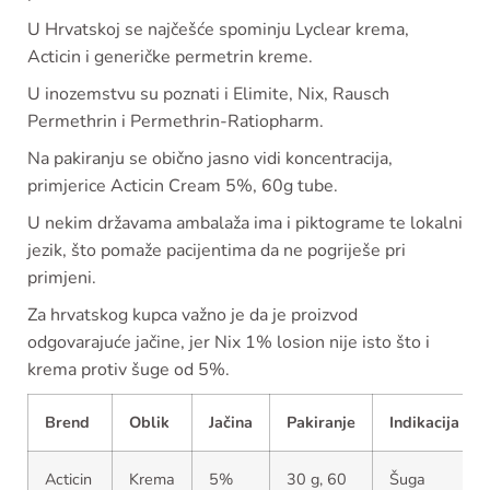
U Hrvatskoj se najčešće spominju Lyclear krema,
Acticin i generičke permetrin kreme.
U inozemstvu su poznati i Elimite, Nix, Rausch
Permethrin i Permethrin-Ratiopharm.
Na pakiranju se obično jasno vidi koncentracija,
primjerice Acticin Cream 5%, 60g tube.
U nekim državama ambalaža ima i piktograme te lokalni
jezik, što pomaže pacijentima da ne pogriješe pri
primjeni.
Za hrvatskog kupca važno je da je proizvod
odgovarajuće jačine, jer Nix 1% losion nije isto što i
krema protiv šuge od 5%.
Brend
Oblik
Jačina
Pakiranje
Indikacija
Acticin
Krema
5%
30 g, 60
Šuga