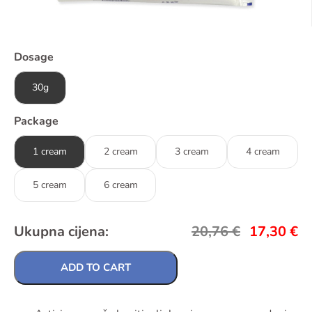
Dosage
30g
Package
1 cream
2 cream
3 cream
4 cream
5 cream
6 cream
Ukupna cijena:
20,76
€
17,30
€
ADD TO CART