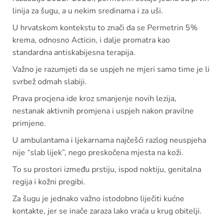
linija za šugu, a u nekim sredinama i za uši.
U hrvatskom kontekstu to znači da se Permetrin 5%
krema, odnosno Acticin, i dalje promatra kao
standardna antiskabijesna terapija.
Važno je razumjeti da se uspjeh ne mjeri samo time je li
svrbež odmah slabiji.
Prava procjena ide kroz smanjenje novih lezija,
nestanak aktivnih promjena i uspjeh nakon pravilne
primjene.
U ambulantama i ljekarnama najčešći razlog neuspjeha
nije “slab lijek”, nego preskočena mjesta na koži.
To su prostori između prstiju, ispod noktiju, genitalna
regija i kožni pregibi.
Za šugu je jednako važno istodobno liječiti kućne
kontakte, jer se inače zaraza lako vraća u krug obitelji.