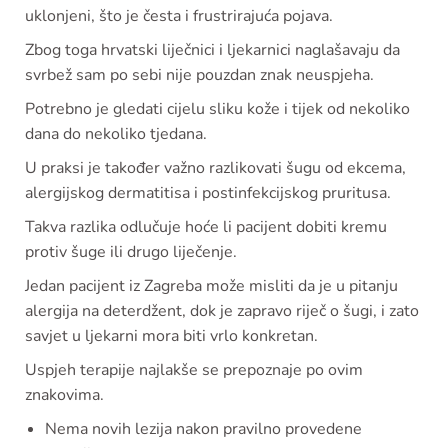
uklonjeni, što je česta i frustrirajuća pojava.
Zbog toga hrvatski liječnici i ljekarnici naglašavaju da
svrbež sam po sebi nije pouzdan znak neuspjeha.
Potrebno je gledati cijelu sliku kože i tijek od nekoliko
dana do nekoliko tjedana.
U praksi je također važno razlikovati šugu od ekcema,
alergijskog dermatitisa i postinfekcijskog pruritusa.
Takva razlika odlučuje hoće li pacijent dobiti kremu
protiv šuge ili drugo liječenje.
Jedan pacijent iz Zagreba može misliti da je u pitanju
alergija na deterdžent, dok je zapravo riječ o šugi, i zato
savjet u ljekarni mora biti vrlo konkretan.
Uspjeh terapije najlakše se prepoznaje po ovim
znakovima.
Nema novih lezija nakon pravilno provedene