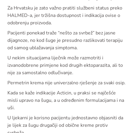
Za Hrvatsku je zato važno pratiti službeni status preko
HALMED-a, jer tržišna dostupnost i indikacija ovise o
odobrenju proizvoda.
Pacijenti ponekad traže “nešto za svrbež” bez jasne
dijagnoze, no kod šuge je presudno razlikovati terapiju
od samog ublažavanja simptoma.
U nekim situacijama liječnik može razmotriti i
izvanodobrene primjene kod drugih ektoparazita, ali to
nije za samostalno odlučivanje.
Permetrin krema nije univerzalno rješenje za svaki osip.
Kada se kaže indikacije Acticin, u praksi se najčešće
misli upravo na šugu, a u određenim formulacijama i na
uši.
U ljekarni je korisno pacijentu jednostavno objasniti da
je lijek za šugu drugačiji od obične kreme protiv
svrbeža.