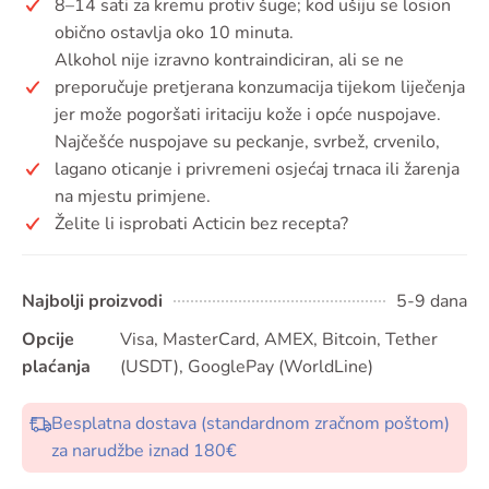
8–14 sati za kremu protiv šuge; kod ušiju se losion
obično ostavlja oko 10 minuta.
Alkohol nije izravno kontraindiciran, ali se ne
preporučuje pretjerana konzumacija tijekom liječenja
jer može pogoršati iritaciju kože i opće nuspojave.
Najčešće nuspojave su peckanje, svrbež, crvenilo,
lagano oticanje i privremeni osjećaj trnaca ili žarenja
na mjestu primjene.
Želite li isprobati Acticin bez recepta?
Najbolji proizvodi
5-9 dana
Opcije
Visa, MasterCard, AMEX, Bitcoin, Tether
plaćanja
(USDT), GooglePay (WorldLine)
Besplatna dostava (standardnom zračnom poštom)
za narudžbe iznad 180€