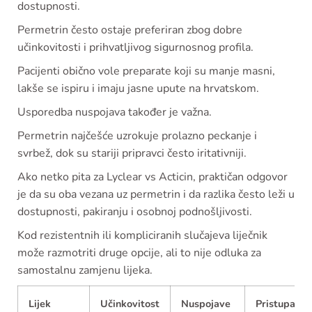
dostupnosti.
Permetrin često ostaje preferiran zbog dobre
učinkovitosti i prihvatljivog sigurnosnog profila.
Pacijenti obično vole preparate koji su manje masni,
lakše se ispiru i imaju jasne upute na hrvatskom.
Usporedba nuspojava također je važna.
Permetrin najčešće uzrokuje prolazno peckanje i
svrbež, dok su stariji pripravci često iritativniji.
Ako netko pita za Lyclear vs Acticin, praktičan odgovor
je da su oba vezana uz permetrin i da razlika često leži u
dostupnosti, pakiranju i osobnoj podnošljivosti.
Kod rezistentnih ili kompliciranih slučajeva liječnik
može razmotriti druge opcije, ali to nije odluka za
samostalnu zamjenu lijeka.
Lijek
Učinkovitost
Nuspojave
Pristupačno