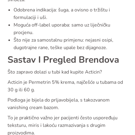
Odobrena indikacija: šuga, a ovisno o tržištu i
formulaciji i uši.
Moguća off-label uporaba: samo uz liječničku
procjenu.
Što nije za samostalnu primjenu: nejasni osipi,
dugotrajne rane, teške upale bez dijagnoze.
Sastav I Pregled Brendova
Što zapravo dolazi u tubi kad kupite Acticin?
Acticin je Permetrin 5% krema, najčešće u tubama od
30 g ili 60 g.
Podloga je bijela do prljavobijela, s takozvanom
vanishing cream bazom.
To je praktično važno jer pacijenti često uspoređuju
teksturu, miris i lakoću razmazivanja s drugim
proizvodima.