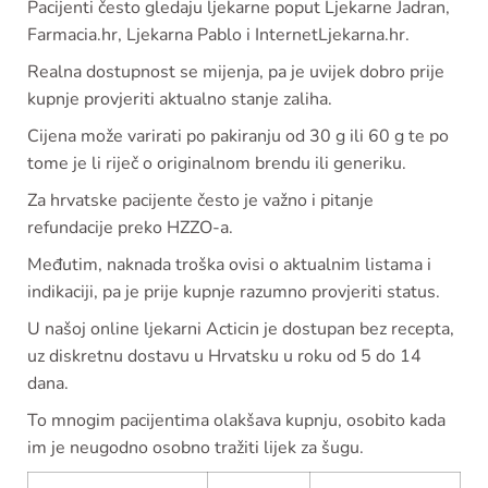
Pacijenti često gledaju ljekarne poput Ljekarne Jadran,
Farmacia.hr, Ljekarna Pablo i InternetLjekarna.hr.
Realna dostupnost se mijenja, pa je uvijek dobro prije
kupnje provjeriti aktualno stanje zaliha.
Cijena može varirati po pakiranju od 30 g ili 60 g te po
tome je li riječ o originalnom brendu ili generiku.
Za hrvatske pacijente često je važno i pitanje
refundacije preko HZZO-a.
Međutim, naknada troška ovisi o aktualnim listama i
indikaciji, pa je prije kupnje razumno provjeriti status.
U našoj online ljekarni Acticin je dostupan bez recepta,
uz diskretnu dostavu u Hrvatsku u roku od 5 do 14
dana.
To mnogim pacijentima olakšava kupnju, osobito kada
im je neugodno osobno tražiti lijek za šugu.