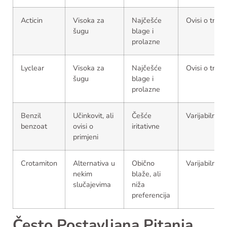
Acticin
Visoka za
Najčešće
Ovisi o tržiš
šugu
blage i
prolazne
Lyclear
Visoka za
Najčešće
Ovisi o tržiš
šugu
blage i
prolazne
Benzil
Učinkovit, ali
Češće
Varijabilna
benzoat
ovisi o
iritativne
primjeni
Crotamiton
Alternativa u
Obično
Varijabilna
nekim
blaže, ali
slučajevima
niža
preferencija
Često Postavljana Pitanja