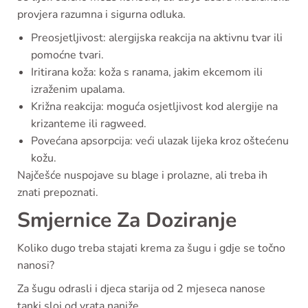
provjera razumna i sigurna odluka.
Preosjetljivost: alergijska reakcija na aktivnu tvar ili
pomoćne tvari.
Iritirana koža: koža s ranama, jakim ekcemom ili
izraženim upalama.
Križna reakcija: moguća osjetljivost kod alergije na
krizanteme ili ragweed.
Povećana apsorpcija: veći ulazak lijeka kroz oštećenu
kožu.
Najčešće nuspojave su blage i prolazne, ali treba ih
znati prepoznati.
Smjernice Za Doziranje
Koliko dugo treba stajati krema za šugu i gdje se točno
nanosi?
Za šugu odrasli i djeca starija od 2 mjeseca nanose
tanki sloj od vrata naniže.