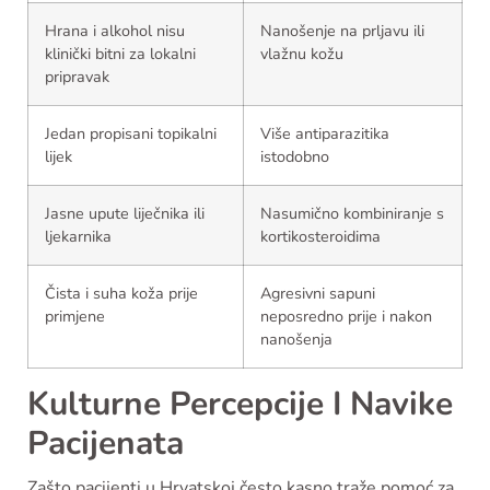
Hrana i alkohol nisu
Nanošenje na prljavu ili
klinički bitni za lokalni
vlažnu kožu
pripravak
Jedan propisani topikalni
Više antiparazitika
lijek
istodobno
Jasne upute liječnika ili
Nasumično kombiniranje s
ljekarnika
kortikosteroidima
Čista i suha koža prije
Agresivni sapuni
primjene
neposredno prije i nakon
nanošenja
Kulturne Percepcije I Navike
Pacijenata
Zašto pacijenti u Hrvatskoj često kasno traže pomoć za