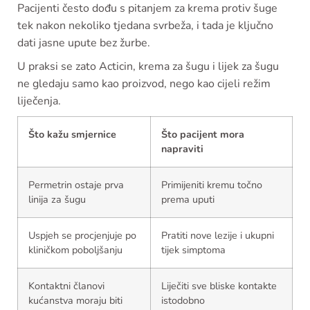
Pacijenti često dođu s pitanjem za krema protiv šuge
tek nakon nekoliko tjedana svrbeža, i tada je ključno
dati jasne upute bez žurbe.
U praksi se zato Acticin, krema za šugu i lijek za šugu
ne gledaju samo kao proizvod, nego kao cijeli režim
liječenja.
Što kažu smjernice
Što pacijent mora
napraviti
Permetrin ostaje prva
Primijeniti kremu točno
linija za šugu
prema uputi
Uspjeh se procjenjuje po
Pratiti nove lezije i ukupni
kliničkom poboljšanju
tijek simptoma
Kontaktni članovi
Liječiti sve bliske kontakte
kućanstva moraju biti
istodobno