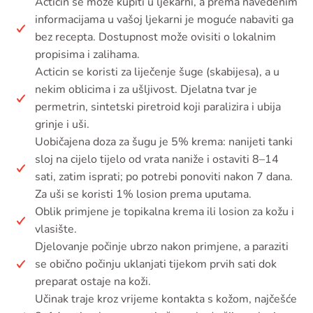
Acticin se može kupiti u ljekarni, a prema navedenim
informacijama u vašoj ljekarni je moguće nabaviti ga
bez recepta. Dostupnost može ovisiti o lokalnim
propisima i zalihama.
Acticin se koristi za liječenje šuge (skabijesa), a u
nekim oblicima i za ušljivost. Djelatna tvar je
permetrin, sintetski piretroid koji paralizira i ubija
grinje i uši.
Uobičajena doza za šugu je 5% krema: nanijeti tanki
sloj na cijelo tijelo od vrata naniže i ostaviti 8–14
sati, zatim isprati; po potrebi ponoviti nakon 7 dana.
Za uši se koristi 1% losion prema uputama.
Oblik primjene je topikalna krema ili losion za kožu i
vlasište.
Djelovanje počinje ubrzo nakon primjene, a paraziti
se obično počinju uklanjati tijekom prvih sati dok
preparat ostaje na koži.
Učinak traje kroz vrijeme kontakta s kožom, najčešće