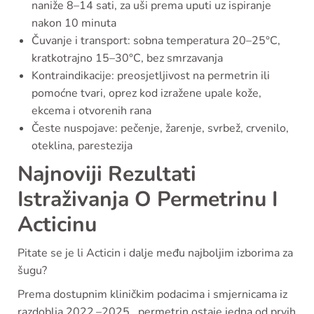
naniže 8–14 sati, za uši prema uputi uz ispiranje
nakon 10 minuta
Čuvanje i transport: sobna temperatura 20–25°C,
kratkotrajno 15–30°C, bez smrzavanja
Kontraindikacije: preosjetljivost na permetrin ili
pomoćne tvari, oprez kod izražene upale kože,
ekcema i otvorenih rana
Česte nuspojave: pečenje, žarenje, svrbež, crvenilo,
oteklina, parestezija
Najnoviji Rezultati
Istraživanja O Permetrinu I
Acticinu
Pitate se je li Acticin i dalje među najboljim izborima za
šugu?
Prema dostupnim kliničkim podacima i smjernicama iz
razdoblja 2022.–2025., permetrin ostaje jedna od prvih