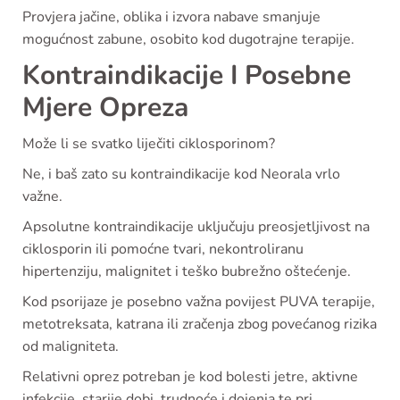
Provjera jačine, oblika i izvora nabave smanjuje
mogućnost zabune, osobito kod dugotrajne terapije.
Kontraindikacije I Posebne
Mjere Opreza
Može li se svatko liječiti ciklosporinom?
Ne, i baš zato su kontraindikacije kod Neorala vrlo
važne.
Apsolutne kontraindikacije uključuju preosjetljivost na
ciklosporin ili pomoćne tvari, nekontroliranu
hipertenziju, malignitet i teško bubrežno oštećenje.
Kod psorijaze je posebno važna povijest PUVA terapije,
metotreksata, katrana ili zračenja zbog povećanog rizika
od maligniteta.
Relativni oprez potreban je kod bolesti jetre, aktivne
infekcije, starije dobi, trudnoće i dojenja te pri