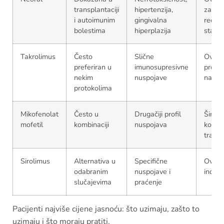
transplantaciji
hipertenzija,
zaliha
i autoimunim
gingivalna
recep
bolestima
hiperplazija
statu
Takrolimus
Često
Slične
Ovisi 
preferiran u
imunosupresivne
protok
nekim
nuspojave
nabav
protokolima
Mikofenolat
Često u
Drugačiji profil
Široko
mofetil
kombinaciji
nuspojava
korišt
transp
Sirolimus
Alternativa u
Specifične
Ovisi 
odabranim
nuspojave i
indikac
slučajevima
praćenje
Pacijenti najviše cijene jasnoću: što uzimaju, zašto to
uzimaju i što moraju pratiti.