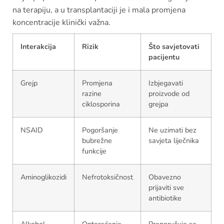
na terapiju, a u transplantaciji je i mala promjena
koncentracije klinički važna.
Interakcija
Rizik
Što savjetovati
pacijentu
Grejp
Promjena
Izbjegavati
razine
proizvode od
ciklosporina
grejpa
NSAID
Pogoršanje
Ne uzimati bez
bubrežne
savjeta liječnika
funkcije
Aminoglikozidi
Nefrotoksičnost
Obavezno
prijaviti sve
antibiotike