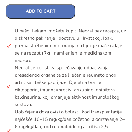
ADD TO CART
U našoj ljekarni možete kupiti Neoral bez recepta, uz
diskretno pakiranje i dostavu u Hrvatskoj. Ipak,
prema službenim informacijama lijek je inače izdaje
se na recept (Rx) i namijenjen je medicinskom
nadzoru.
Neoral se koristi za sprječavanje odbacivanja
presađenog organa te za liječenje reumatoidnog
artritisa i teške psorijaze. Djelatna tvar je
ciklosporin, imunosupresiv iz skupine inhibitora
kalcineurina, koji smanjuje aktivnost imunološkog
sustava.
Uobičajena doza ovisi o bolesti: kod transplantacije
najčešće 10–15 mg/kg/dan početno, a održavanje 2–
6 mg/kg/dan; kod reumatoidnog artritisa 2,5