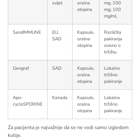
svijet
oralna
mg, 100
otopina
mg; 100
mg/mL
SandIMMUNE
EU,
Kapsule,
Različita
SAD
oralna
pakiranja
otopina
ovisno o
tržištu
Gengraf
SAD
Kapsule,
Lokalno
oralna
tržišno
otopina
pakiranje
Apo-
Kanada
Kapsule,
Lokalno
cycloSPORINE
oralna
tržišno
otopina
pakiranje
Za pacijenta je najvažnije da se ne vodi samo izgledom
kutije.