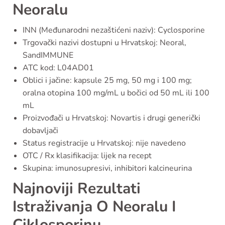
Neoralu
INN (Međunarodni nezaštićeni naziv): Cyclosporine
Trgovački nazivi dostupni u Hrvatskoj: Neoral,
SandIMMUNE
ATC kod: L04AD01
Oblici i jačine: kapsule 25 mg, 50 mg i 100 mg;
oralna otopina 100 mg/mL u bočici od 50 mL ili 100
mL
Proizvođači u Hrvatskoj: Novartis i drugi generički
dobavljači
Status registracije u Hrvatskoj: nije navedeno
OTC / Rx klasifikacija: lijek na recept
Skupina: imunosupresivi, inhibitori kalcineurina
Najnoviji Rezultati
Istraživanja O Neoralu I
Ciklosporinu