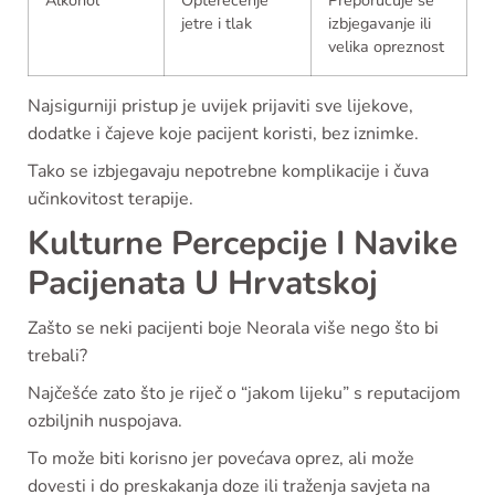
Alkohol
Opterećenje
Preporučuje se
jetre i tlak
izbjegavanje ili
velika opreznost
Najsigurniji pristup je uvijek prijaviti sve lijekove,
dodatke i čajeve koje pacijent koristi, bez iznimke.
Tako se izbjegavaju nepotrebne komplikacije i čuva
učinkovitost terapije.
Kulturne Percepcije I Navike
Pacijenata U Hrvatskoj
Zašto se neki pacijenti boje Neorala više nego što bi
trebali?
Najčešće zato što je riječ o “jakom lijeku” s reputacijom
ozbiljnih nuspojava.
To može biti korisno jer povećava oprez, ali može
dovesti i do preskakanja doze ili traženja savjeta na