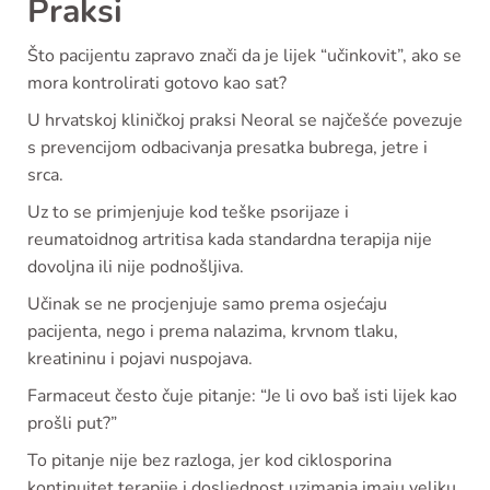
Praksi
Što pacijentu zapravo znači da je lijek “učinkovit”, ako se
mora kontrolirati gotovo kao sat?
U hrvatskoj kliničkoj praksi Neoral se najčešće povezuje
s prevencijom odbacivanja presatka bubrega, jetre i
srca.
Uz to se primjenjuje kod teške psorijaze i
reumatoidnog artritisa kada standardna terapija nije
dovoljna ili nije podnošljiva.
Učinak se ne procjenjuje samo prema osjećaju
pacijenta, nego i prema nalazima, krvnom tlaku,
kreatininu i pojavi nuspojava.
Farmaceut često čuje pitanje: “Je li ovo baš isti lijek kao
prošli put?”
To pitanje nije bez razloga, jer kod ciklosporina
kontinuitet terapije i dosljednost uzimanja imaju veliku