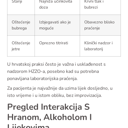
Stariji
Najniža učinkovita
Krvni tlak i
doza
bubrezi
Oštećenje
Izbjegavati ako je
Obavezno blisko
bubrega
moguće
praćenje
Oštećenje
Oprezno titrirati
Klinički nadzor i
jetre
laboratorij
U hrvatskoj praksi često je važna i usklađenost s
nadzorom HZZO-a, posebno kad su potrebna
ponavljana laboratorijska praćenja.
Za pacijenta je najvažnije da uzima lijek dosljedno, u
isto vrijeme i u istom obliku, bez improvizacija.
Pregled Interakcija S
Hranom, Alkoholom I
Lijekovima