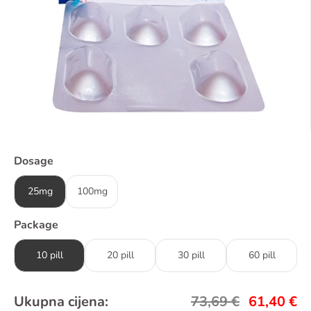
Dosage
25mg
100mg
Package
10 pill
20 pill
30 pill
60 pill
Ukupna cijena:
73,69
€
61,40
€