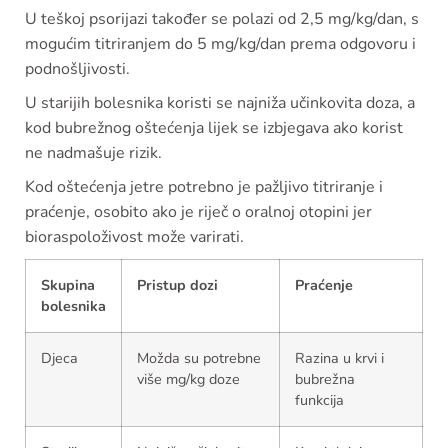
U teškoj psorijazi također se polazi od 2,5 mg/kg/dan, s
mogućim titriranjem do 5 mg/kg/dan prema odgovoru i
podnošljivosti.
U starijih bolesnika koristi se najniža učinkovita doza, a
kod bubrežnog oštećenja lijek se izbjegava ako korist
ne nadmašuje rizik.
Kod oštećenja jetre potrebno je pažljivo titriranje i
praćenje, osobito ako je riječ o oralnoj otopini jer
bioraspoloživost može varirati.
Skupina
Pristup dozi
Praćenje
bolesnika
Djeca
Možda su potrebne
Razina u krvi i
više mg/kg doze
bubrežna
funkcija