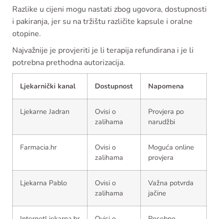
Razlike u cijeni mogu nastati zbog ugovora, dostupnosti
i pakiranja, jer su na tržištu različite kapsule i oralne
otopine.
Najvažnije je provjeriti je li terapija refundirana i je li
potrebna prethodna autorizacija.
Ljekarnički kanal
Dostupnost
Napomena
Ljekarne Jadran
Ovisi o
Provjera po
zalihama
narudžbi
Farmacia.hr
Ovisi o
Moguća online
zalihama
provjera
Ljekarna Pablo
Ovisi o
Važna potvrda
zalihama
jačine
InternetLjekarna.hr
Ovisi o
Posebno