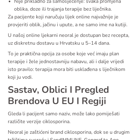
Nije prikladno za samoliječenje: svaka promjena
oblika, doze ili trajanja terapije bez liječnika.
Za pacijente koji naručuju lijek online najvažnije je
provjeriti oblik, jačinu i upute, a ne samo ime na kutiji.
U našoj online ljekarni neoral je dostupan bez recepta,
uz diskretnu dostavu u Hrvatsku u 5–14 dana.
To je praktična opcija za osobe koje već imaju plan
terapije i žele jednostavniju nabavu, ali i dalje vrijedi
isto pravilo: terapija mora biti usklađena s liječnikom
koji ju vodi.
Sastav, Oblici I Pregled
Brendova U EU I Regiji
Gleda li pacijent samo naziv, može lako pomiješati
različite verzije ciklosporina.
Neoral je zaštićeni brand ciklosporina, dok se u drugim