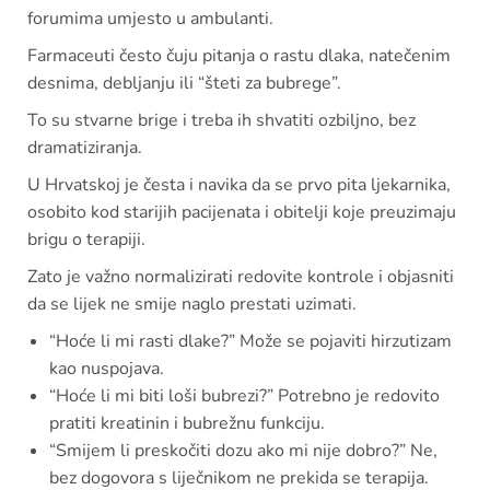
forumima umjesto u ambulanti.
Farmaceuti često čuju pitanja o rastu dlaka, natečenim
desnima, debljanju ili “šteti za bubrege”.
To su stvarne brige i treba ih shvatiti ozbiljno, bez
dramatiziranja.
U Hrvatskoj je česta i navika da se prvo pita ljekarnika,
osobito kod starijih pacijenata i obitelji koje preuzimaju
brigu o terapiji.
Zato je važno normalizirati redovite kontrole i objasniti
da se lijek ne smije naglo prestati uzimati.
“Hoće li mi rasti dlake?” Može se pojaviti hirzutizam
kao nuspojava.
“Hoće li mi biti loši bubrezi?” Potrebno je redovito
pratiti kreatinin i bubrežnu funkciju.
“Smijem li preskočiti dozu ako mi nije dobro?” Ne,
bez dogovora s liječnikom ne prekida se terapija.