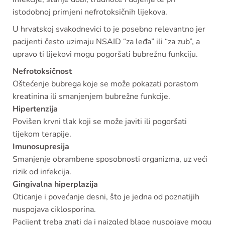
istodobnoj primjeni nefrotoksičnih lijekova.
U hrvatskoj svakodnevici to je posebno relevantno jer
pacijenti često uzimaju NSAID “za leđa” ili “za zub”, a
upravo ti lijekovi mogu pogoršati bubrežnu funkciju.
Nefrotoksičnost
Oštećenje bubrega koje se može pokazati porastom
kreatinina ili smanjenjem bubrežne funkcije.
Hipertenzija
Povišen krvni tlak koji se može javiti ili pogoršati
tijekom terapije.
Imunosupresija
Smanjenje obrambene sposobnosti organizma, uz veći
rizik od infekcija.
Gingivalna hiperplazija
Oticanje i povećanje desni, što je jedna od poznatijih
nuspojava ciklosporina.
Pacijent treba znati da i naizgled blage nuspojave mogu