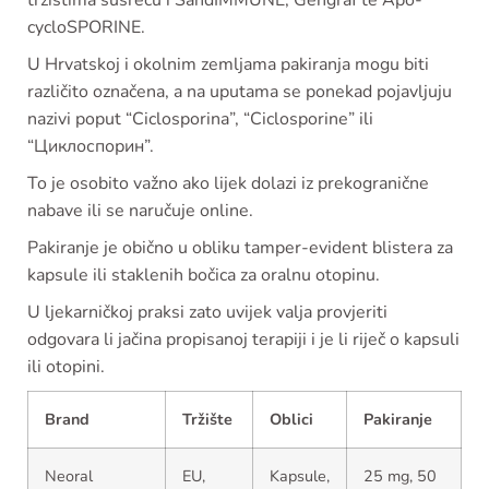
tržištima susreću i SandIMMUNE, Gengraf te Apo-
cycloSPORINE.
U Hrvatskoj i okolnim zemljama pakiranja mogu biti
različito označena, a na uputama se ponekad pojavljuju
nazivi poput “Ciclosporina”, “Ciclosporine” ili
“Циклоспорин”.
To je osobito važno ako lijek dolazi iz prekogranične
nabave ili se naručuje online.
Pakiranje je obično u obliku tamper-evident blistera za
kapsule ili staklenih bočica za oralnu otopinu.
U ljekarničkoj praksi zato uvijek valja provjeriti
odgovara li jačina propisanoj terapiji i je li riječ o kapsuli
ili otopini.
Brand
Tržište
Oblici
Pakiranje
Neoral
EU,
Kapsule,
25 mg, 50