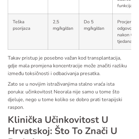
funkcija
Teška
2,5
Do 5
Procjena
psorijaza
mg/kg/dan
mg/kg/dan
odgovora
nakon 6
tjedana
Takav pristup je posebno važan kod transplantacija,
gdje mala promjena koncentracije može značiti razliku
između toksičnosti i odbacivanja presatka.
Zato se u novijim istraživanjima stalno vraća ista
poruka: učinkovitost Neorala nije samo u tome što
djeluje, nego u tome koliko se dobro prati terapijski
raspon.
Klinička Učinkovitost U
Hrvatskoj: Što To Znači U