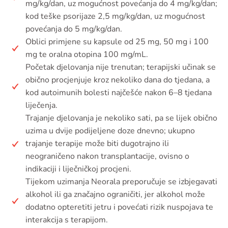
mg/kg/dan, uz mogućnost povećanja do 4 mg/kg/dan;
kod teške psorijaze 2,5 mg/kg/dan, uz mogućnost
povećanja do 5 mg/kg/dan.
Oblici primjene su kapsule od 25 mg, 50 mg i 100
mg te oralna otopina 100 mg/mL.
Početak djelovanja nije trenutan; terapijski učinak se
obično procjenjuje kroz nekoliko dana do tjedana, a
kod autoimunih bolesti najčešće nakon 6–8 tjedana
liječenja.
Trajanje djelovanja je nekoliko sati, pa se lijek obično
uzima u dvije podijeljene doze dnevno; ukupno
trajanje terapije može biti dugotrajno ili
neograničeno nakon transplantacije, ovisno o
indikaciji i liječničkoj procjeni.
Tijekom uzimanja Neorala preporučuje se izbjegavati
alkohol ili ga značajno ograničiti, jer alkohol može
dodatno opteretiti jetru i povećati rizik nuspojava te
interakcija s terapijom.