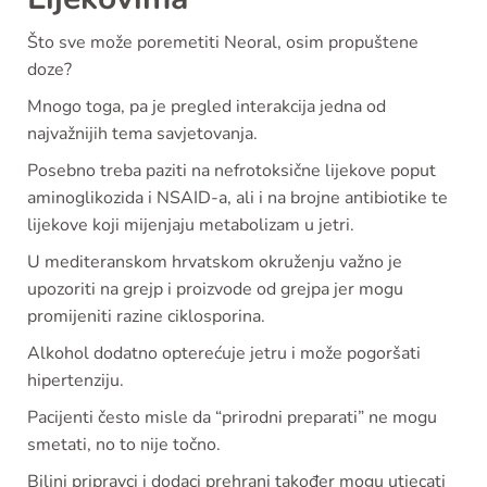
Što sve može poremetiti Neoral, osim propuštene
doze?
Mnogo toga, pa je pregled interakcija jedna od
najvažnijih tema savjetovanja.
Posebno treba paziti na nefrotoksične lijekove poput
aminoglikozida i NSAID-a, ali i na brojne antibiotike te
lijekove koji mijenjaju metabolizam u jetri.
U mediteranskom hrvatskom okruženju važno je
upozoriti na grejp i proizvode od grejpa jer mogu
promijeniti razine ciklosporina.
Alkohol dodatno opterećuje jetru i može pogoršati
hipertenziju.
Pacijenti često misle da “prirodni preparati” ne mogu
smetati, no to nije točno.
Biljni pripravci i dodaci prehrani također mogu utjecati