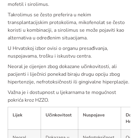
mofetil i sirolimus.
Takrolimus se često preferira u nekim
transplantacijskim protokolima, mikofenolat se često
koristi u kombinaciji, a sirolimus se može pojaviti kao
alternativa u određenim situacijama.
U Hrvatskoj izbor ovisi o organu presađivanja,
nuspojavama, trošku i iskustvu centra.
Neoral je cijenjen zbog dokazane učinkovitosti, ali
pacijenti i liječnici ponekad biraju drugu opciju zbog
hipertenzije, nefrotoksičnosti ili gingivalne hiperplazije.
Važna je i dostupnost u ljekarnama te mogućnost
pokrića kroz HZZO.
Lijek
Učinkovitost
Nuspojave
Dostu
Hrvat
Neoral
Dokazana u
Nefrotoksičnost,
Ovisi 