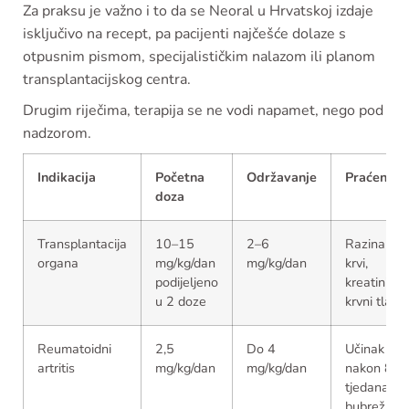
Za praksu je važno i to da se Neoral u Hrvatskoj izdaje
isključivo na recept, pa pacijenti najčešće dolaze s
otpusnim pismom, specijalističkim nalazom ili planom
transplantacijskog centra.
Drugim riječima, terapija se ne vodi napamet, nego pod
nadzorom.
Indikacija
Početna
Održavanje
Praćenje
doza
Transplantacija
10–15
2–6
Razina u
organa
mg/kg/dan
mg/kg/dan
krvi,
podijeljeno
kreatinin,
u 2 doze
krvni tlak
Reumatoidni
2,5
Do 4
Učinak
artritis
mg/kg/dan
mg/kg/dan
nakon 8
tjedana,
bubrežna