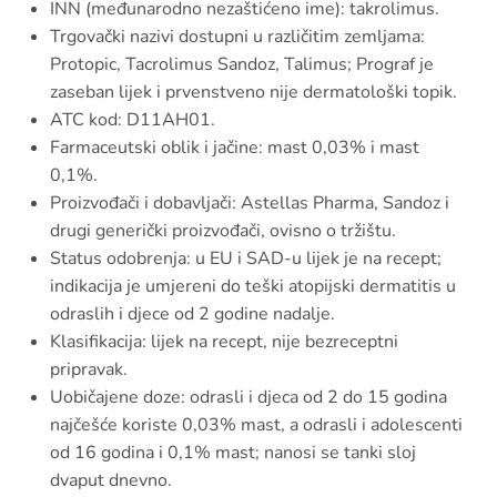
INN (međunarodno nezaštićeno ime): takrolimus.
Trgovački nazivi dostupni u različitim zemljama:
Protopic, Tacrolimus Sandoz, Talimus; Prograf je
zaseban lijek i prvenstveno nije dermatološki topik.
ATC kod: D11AH01.
Farmaceutski oblik i jačine: mast 0,03% i mast
0,1%.
Proizvođači i dobavljači: Astellas Pharma, Sandoz i
drugi generički proizvođači, ovisno o tržištu.
Status odobrenja: u EU i SAD-u lijek je na recept;
indikacija je umjereni do teški atopijski dermatitis u
odraslih i djece od 2 godine nadalje.
Klasifikacija: lijek na recept, nije bezreceptni
pripravak.
Uobičajene doze: odrasli i djeca od 2 do 15 godina
najčešće koriste 0,03% mast, a odrasli i adolescenti
od 16 godina i 0,1% mast; nanosi se tanki sloj
dvaput dnevno.