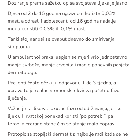
Doziranje prema sažetku opisa svojstava lijeka je jasno.
Djeca od 2 do 15 godina uglavnom koriste 0,03%
mast, a odrasli i adolescenti od 16 godina nadalje
mogu koristiti 0,03% ili 0,1% mast.
Tanki sloj nanosi se dvaput dnevno do smirivanja
simptoma.
U ambulantnoj praksi uspjeh se mjeri vrlo jednostavno:
manje svrbeža, manje crvenila i manje ponovnih posjeta
dermatologu.
Pacijenti često očekuju odgovor u 1 do 3 tjedna, a
upravo to je realan vremenski okvir za početnu fazu
liječenja.
Važno je razlikovati akutnu fazu od održavanja, jer se
lijek u Hrvatskoj ponekad koristi “po potrebi”, pa
terapija prerano stane čim se stanje malo popravi.
Protopic za atopijski dermatitis najbolje radi kada se ne