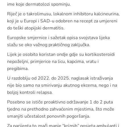
ime koje dermatolozi spominju.
Riječ je o takrolimusu, lokalnom inhibitoru kalcineurina,
koji je u Europi i SAD-u odobren na recept za umjereni
do teški atopijski dermatitis.
Europske smjernice i sažetak opisa svojstava lijeka
slažu se oko važnog praktičnog zaključka.
Lijek je osobito koristan ondje gdje su kortikosteroidi
nepoželjni, primjerice na licu, kapcima, vratu i
pregibima.
U razdoblju od 2022. do 2025. naglasak istraživanja
nije bio samo na smirivanju akutnog ekcema, nego i na
boljoj kontroli relapsa.
Posebno se ističe proaktivno održavanje 1 do 2 puta
tjedno na prethodno zahvaćenim mjestima, što može
smanjiti učestalost ponovnih pogoršanja.
Za pacijenta to znači manje “kriznih” posjeta ambulanti i