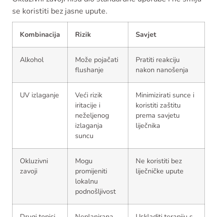
se koristiti bez jasne upute.
Kombinacija
Rizik
Savjet
Alkohol
Može pojačati
Pratiti reakciju
flushanje
nakon nanošenja
UV izlaganje
Veći rizik
Minimizirati sunce i
iritacije i
koristiti zaštitu
neželjenog
prema savjetu
izlaganja
liječnika
suncu
Okluzivni
Mogu
Ne koristiti bez
zavoji
promijeniti
liječničke upute
lokalnu
podnošljivost
Drugi topici
Neplanirana
Uskladiti terapiju s