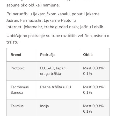
zabune oko oblika i namjene.
Pri narudžbi u ljekarničkom kanalu, poput Ljekarne
Jadran, Farmacia.hr, Ljekarne Pablo ili
InternetLjekarna.hr, treba gledati naziv, jačinu i oblik.
Uobičajeno pakiranje su tube različitih veličina, ovisno o
tržištu.
Brend
Područje
Oblik
Protopic
EU, SAD, Japan i
Mast 0,03% i
druga tržišta
0,1%
Tacrolimus
Razna tržišta u EU
Mast 0,03% i
Sandoz
0,1%
Talimus
Indija
Mast 0,03% i
0,1%