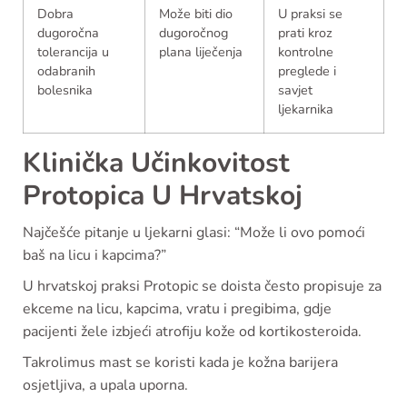
Dobra
Može biti dio
U praksi se
dugoročna
dugoročnog
prati kroz
tolerancija u
plana liječenja
kontrolne
odabranih
preglede i
bolesnika
savjet
ljekarnika
Klinička Učinkovitost
Protopica U Hrvatskoj
Najčešće pitanje u ljekarni glasi: “Može li ovo pomoći
baš na licu i kapcima?”
U hrvatskoj praksi Protopic se doista često propisuje za
ekceme na licu, kapcima, vratu i pregibima, gdje
pacijenti žele izbjeći atrofiju kože od kortikosteroida.
Takrolimus mast se koristi kada je kožna barijera
osjetljiva, a upala uporna.