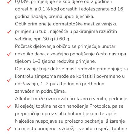
0,03% primjenjuje se kod djece od 2 godine i
odraslih, a 0,1% kod odraslih i adolescenata od 16
godina nadalje, prema uputi liječnika.
Oblik primjene je dermatološka mast za vanjsku
primjenu u tubi, najčešće u pakiranjima različitih
veličina, npr. 30 g ili 60 g.
Početak djelovanja obično se primjećuje unutar
nekoliko dana, a značajno poboljšanje često nastupa
tijekom 1–3 tjedna redovite primjene.
Djelovanje traje dok se mast redovito primjenjuje; za
kontrolu simptoma može se koristiti i povremeno u
održavanju, 1–2 puta tjedno na prethodno
zahvaćenim područjima.
Alkohol može uzrokovati prolazno crvenilo, peckanje
ili osjećaj topline nakon nanošenja Protopica, pa se
preporučuje oprez s alkoholom tijekom terapije.
Najčešće nuspojave su prolazno peckanje ili žarenje
na mjestu primjene, svrbež, crvenilo i osjećaj topline