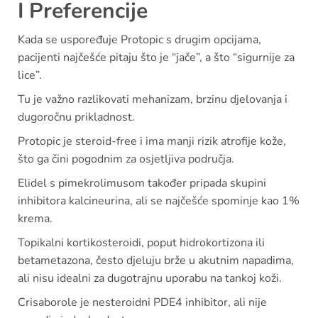
I Preferencije
Kada se uspoređuje Protopic s drugim opcijama,
pacijenti najčešće pitaju što je “jače”, a što “sigurnije za
lice”.
Tu je važno razlikovati mehanizam, brzinu djelovanja i
dugoročnu prikladnost.
Protopic je steroid-free i ima manji rizik atrofije kože,
što ga čini pogodnim za osjetljiva područja.
Elidel s pimekrolimusom također pripada skupini
inhibitora kalcineurina, ali se najčešće spominje kao 1%
krema.
Topikalni kortikosteroidi, poput hidrokortizona ili
betametazona, često djeluju brže u akutnim napadima,
ali nisu idealni za dugotrajnu uporabu na tankoj koži.
Crisaborole je nesteroidni PDE4 inhibitor, ali nije