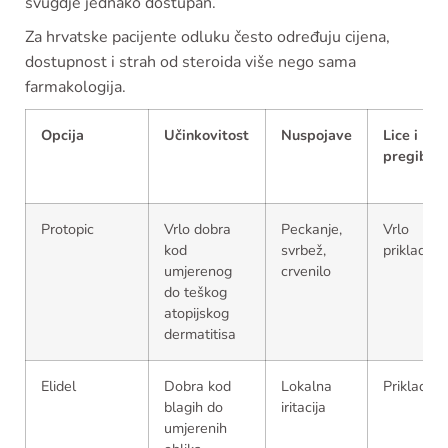
svugdje jednako dostupan.
Za hrvatske pacijente odluku često određuju cijena,
dostupnost i strah od steroida više nego sama
farmakologija.
Opcija
Učinkovitost
Nuspojave
Lice i
pregibi
Protopic
Vrlo dobra
Peckanje,
Vrlo
kod
svrbež,
prikladan
umjerenog
crvenilo
do teškog
atopijskog
dermatitisa
Elidel
Dobra kod
Lokalna
Prikladan
blagih do
iritacija
umjerenih