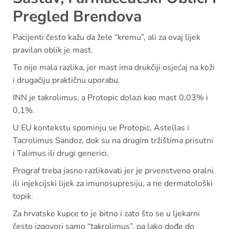
Pregled Brendova
Pacijenti često kažu da žele “kremu”, ali za ovaj lijek
pravilan oblik je mast.
To nije mala razlika, jer mast ima drukčiji osjećaj na koži
i drugačiju praktičnu uporabu.
INN je takrolimus, a Protopic dolazi kao mast 0,03% i
0,1%.
U EU kontekstu spominju se Protopic, Astellas i
Tacrolimus Sandoz, dok su na drugim tržištima prisutni
i Talimus ili drugi generici.
Prograf treba jasno razlikovati jer je prvenstveno oralni
ili injekcijski lijek za imunosupresiju, a ne dermatološki
topik.
Za hrvatske kupce to je bitno i zato što se u ljekarni
često izgovori samo “takrolimus”, pa lako dođe do