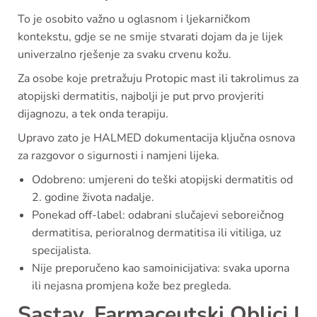
To je osobito važno u oglasnom i ljekarničkom
kontekstu, gdje se ne smije stvarati dojam da je lijek
univerzalno rješenje za svaku crvenu kožu.
Za osobe koje pretražuju Protopic mast ili takrolimus za
atopijski dermatitis, najbolji je put prvo provjeriti
dijagnozu, a tek onda terapiju.
Upravo zato je HALMED dokumentacija ključna osnova
za razgovor o sigurnosti i namjeni lijeka.
Odobreno: umjereni do teški atopijski dermatitis od
2. godine života nadalje.
Ponekad off-label: odabrani slučajevi seboreičnog
dermatitisa, perioralnog dermatitisa ili vitiliga, uz
specijalista.
Nije preporučeno kao samoinicijativa: svaka uporna
ili nejasna promjena kože bez pregleda.
Sastav, Farmaceutski Oblici I