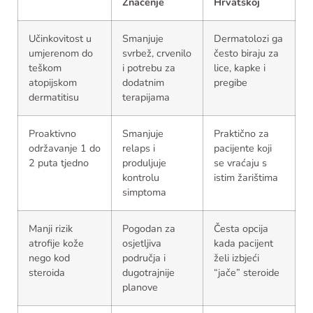
Značenje
Hrvatskoj
Učinkovitost u
Smanjuje
Dermatolozi ga
umjerenom do
svrbež, crvenilo
često biraju za
teškom
i potrebu za
lice, kapke i
atopijskom
dodatnim
pregibe
dermatitisu
terapijama
Proaktivno
Smanjuje
Praktično za
održavanje 1 do
relaps i
pacijente koji
2 puta tjedno
produljuje
se vraćaju s
kontrolu
istim žarištima
simptoma
Manji rizik
Pogodan za
Česta opcija
atrofije kože
osjetljiva
kada pacijent
nego kod
područja i
želi izbjeći
steroida
dugotrajnije
“jače” steroide
planove