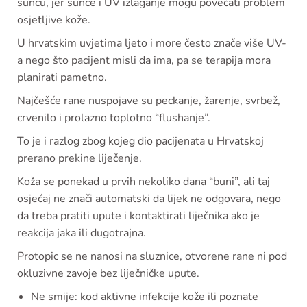
suncu, jer sunce i UV izlaganje mogu povećati problem
osjetljive kože.
U hrvatskim uvjetima ljeto i more često znače više UV-
a nego što pacijent misli da ima, pa se terapija mora
planirati pametno.
Najčešće rane nuspojave su peckanje, žarenje, svrbež,
crvenilo i prolazno toplotno “flushanje”.
To je i razlog zbog kojeg dio pacijenata u Hrvatskoj
prerano prekine liječenje.
Koža se ponekad u prvih nekoliko dana “buni”, ali taj
osjećaj ne znači automatski da lijek ne odgovara, nego
da treba pratiti upute i kontaktirati liječnika ako je
reakcija jaka ili dugotrajna.
Protopic se ne nanosi na sluznice, otvorene rane ni pod
okluzivne zavoje bez liječničke upute.
Ne smije: kod aktivne infekcije kože ili poznate