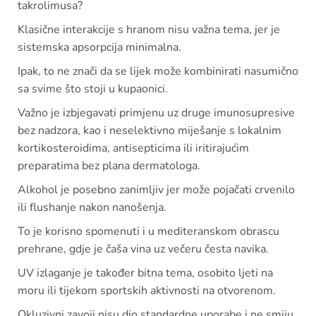
takrolimusa?
Klasične interakcije s hranom nisu važna tema, jer je
sistemska apsorpcija minimalna.
Ipak, to ne znači da se lijek može kombinirati nasumično
sa svime što stoji u kupaonici.
Važno je izbjegavati primjenu uz druge imunosupresive
bez nadzora, kao i neselektivno miješanje s lokalnim
kortikosteroidima, antisepticima ili iritirajućim
preparatima bez plana dermatologa.
Alkohol je posebno zanimljiv jer može pojačati crvenilo
ili flushanje nakon nanošenja.
To je korisno spomenuti i u mediteranskom obrascu
prehrane, gdje je čaša vina uz večeru česta navika.
UV izlaganje je također bitna tema, osobito ljeti na
moru ili tijekom sportskih aktivnosti na otvorenom.
Okluzivni zavoji nisu dio standardne uporabe i ne smiju