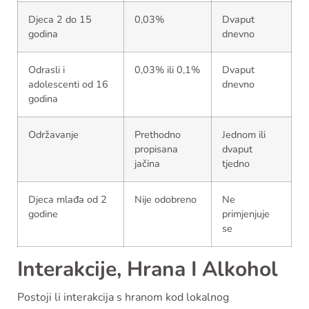
Djeca 2 do 15
0,03%
Dvaput
godina
dnevno
Odrasli i
0,03% ili 0,1%
Dvaput
adolescenti od 16
dnevno
godina
Održavanje
Prethodno
Jednom ili
propisana
dvaput
jačina
tjedno
Djeca mlađa od 2
Nije odobreno
Ne
godine
primjenjuje
se
Interakcije, Hrana I Alkohol
Postoji li interakcija s hranom kod lokalnog