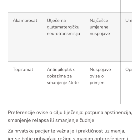
Akamprosat
Utječe na
Najčešće
Umjere
glutamatergičku
umjerene
neurotransmisiju
nuspojave
Topiramat
Antiepileptik s
Nuspojave
Oprez
dokazima za
ovise o
smanjenje štete
primjeni
Preferencije ovise o cilju liječenja: potpuna apstinencija,
smanjenje relapsa ili smanjenje žudnje.
Za hrvatske pacijente važna je i praktičnost uzimanja,
jer se bolje prihvaćaju režimi s manjim opterećenjem i