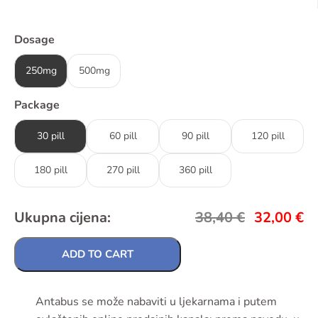
Dosage
250mg
500mg
Package
30 pill
60 pill
90 pill
120 pill
180 pill
270 pill
360 pill
Ukupna cijena:
38,40
€
32,00
€
ADD TO CART
Antabus se može nabaviti u ljekarnama i putem