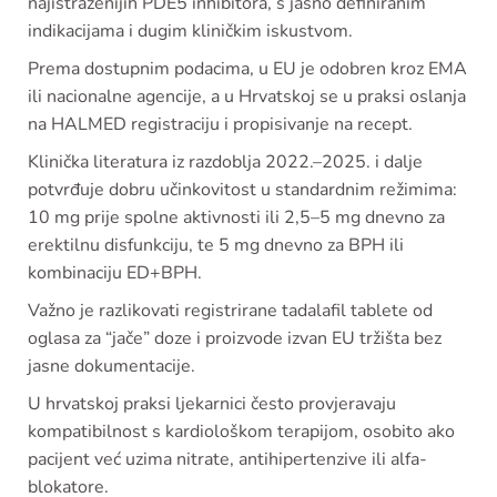
najistraženijih PDE5 inhibitora, s jasno definiranim
indikacijama i dugim kliničkim iskustvom.
Prema dostupnim podacima, u EU je odobren kroz EMA
ili nacionalne agencije, a u Hrvatskoj se u praksi oslanja
na HALMED registraciju i propisivanje na recept.
Klinička literatura iz razdoblja 2022.–2025. i dalje
potvrđuje dobru učinkovitost u standardnim režimima:
10 mg prije spolne aktivnosti ili 2,5–5 mg dnevno za
erektilnu disfunkciju, te 5 mg dnevno za BPH ili
kombinaciju ED+BPH.
Važno je razlikovati registrirane tadalafil tablete od
oglasa za “jače” doze i proizvode izvan EU tržišta bez
jasne dokumentacije.
U hrvatskoj praksi ljekarnici često provjeravaju
kompatibilnost s kardiološkom terapijom, osobito ako
pacijent već uzima nitrate, antihipertenzive ili alfa-
blokatore.