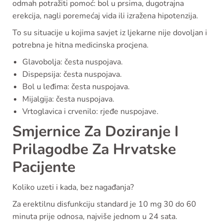
odmah potražiti pomoć: bol u prsima, dugotrajna
erekcija, nagli poremećaj vida ili izražena hipotenzija.
To su situacije u kojima savjet iz ljekarne nije dovoljan i
potrebna je hitna medicinska procjena.
Glavobolja: česta nuspojava.
Dispepsija: česta nuspojava.
Bol u leđima: česta nuspojava.
Mijalgija: česta nuspojava.
Vrtoglavica i crvenilo: rjeđe nuspojave.
Smjernice Za Doziranje I
Prilagodbe Za Hrvatske
Pacijente
Koliko uzeti i kada, bez nagađanja?
Za erektilnu disfunkciju standard je 10 mg 30 do 60
minuta prije odnosa, najviše jednom u 24 sata.