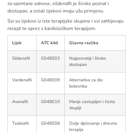
za spontane odnose, sildenafil je široko poznat i
dostupan, a ostali lijekovi imaju užu primjenu.
Svi su lijekovi iz iste terapijske skupine i svi zahtijevaju
recept te oprez s kardiološkom terapijom.
Lijek
ATC kôd
Glavna razlika
Sildenafil
G04BE03
Najpoznatiji i široko
dostupan
Vardenafil
G04BE09
Alternativa za dio
bolesnika
Avanafil
G04BE10
Manje zastupljen i često
skuplji
Tadalafil
G04BE08
Dulje djelovanje i dnevna
terapija