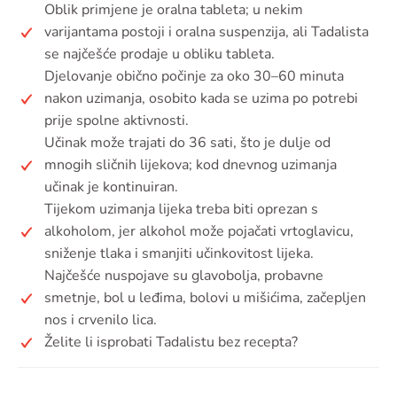
Oblik primjene je oralna tableta; u nekim
varijantama postoji i oralna suspenzija, ali Tadalista
se najčešće prodaje u obliku tableta.
Djelovanje obično počinje za oko 30–60 minuta
nakon uzimanja, osobito kada se uzima po potrebi
prije spolne aktivnosti.
Učinak može trajati do 36 sati, što je dulje od
mnogih sličnih lijekova; kod dnevnog uzimanja
učinak je kontinuiran.
Tijekom uzimanja lijeka treba biti oprezan s
alkoholom, jer alkohol može pojačati vrtoglavicu,
sniženje tlaka i smanjiti učinkovitost lijeka.
Najčešće nuspojave su glavobolja, probavne
smetnje, bol u leđima, bolovi u mišićima, začepljen
nos i crvenilo lica.
Želite li isprobati Tadalistu bez recepta?