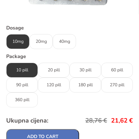
Dosage
10mg
20mg
40mg
Package
10 pill
20 pill
30 pill
60 pill
90 pill
120 pill
180 pill
270 pill
360 pill
Ukupna cijena:
28,76
€
21,62
€
ADD TO CART