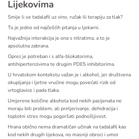
Lijekovima
Smije li se tadalafil uz vino, ručak ili terapiju za tlak?
To je jedno od najčešćih pitanja u ljekarni.
Najvažnija interakcija je ona s nitratima, a to je
apsolutna zabrana.
Oprez je potreban i s alfa-blokatorima,
antihipertenzivima te drugim PDE5 inhibitorima.
U hrvatskom kontekstu važan je i alkohol, jer društvena
okupljanja i ljetne vrućine mogu povećati rizik od
vrtoglavice i pada tlaka.
Umjerene količine alkohola kod nekih pacijenata ne
moraju biti problem, ali pretjerivanje, dehidracija i
toplotni stres mogu pogoršati podnošljivost.
Hrana obično nema dramatičan učinak na tadalafil kao
kod nekih drugih lijekova, no masniji obroci i umor