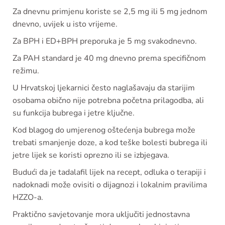
Za dnevnu primjenu koriste se 2,5 mg ili 5 mg jednom
dnevno, uvijek u isto vrijeme.
Za BPH i ED+BPH preporuka je 5 mg svakodnevno.
Za PAH standard je 40 mg dnevno prema specifičnom
režimu.
U Hrvatskoj ljekarnici često naglašavaju da starijim
osobama obično nije potrebna početna prilagodba, ali
su funkcija bubrega i jetre ključne.
Kod blagog do umjerenog oštećenja bubrega može
trebati smanjenje doze, a kod teške bolesti bubrega ili
jetre lijek se koristi oprezno ili se izbjegava.
Budući da je tadalafil lijek na recept, odluka o terapiji i
nadoknadi može ovisiti o dijagnozi i lokalnim pravilima
HZZO-a.
Praktično savjetovanje mora uključiti jednostavna