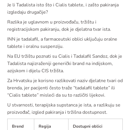
Je li Tadalista isto što i Cialis tablete, i zašto pakiranja
izgledaju drugačije?
Razlika je uglavnom u proizvođaču, tržištu i
registracijskom pakiranju, dok je djelatna tvar ista.
INN je tadalafil, a farmaceutski oblici uključuju oralne
tablete i oralnu suspenziju.
Na EU tržištu poznati su Cialis i Tadalafil Sandoz, dok je
Tadalista najizraženiji generički brand na indijskom,
azijskom i dijelu CIS tržišta.
Za Hrvatsku je korisno razlikovati naziv djelatne tvari od
brenda, jer pacijenti često traže “tadalafil tablete” ili
“Cialis tablete” misleći da su to različiti lijekovi.
U stvarnosti, terapijska supstanca je ista, a razlikuju se
proizvođač, izgled pakiranja i tržišna dostupnost.
Brend
Regija
Dostupni oblici