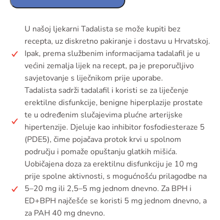
U našoj ljekarni Tadalista se može kupiti bez
recepta, uz diskretno pakiranje i dostavu u Hrvatskoj.
Ipak, prema službenim informacijama tadalafil je u
većini zemalja lijek na recept, pa je preporučljivo
savjetovanje s liječnikom prije uporabe.
Tadalista sadrži tadalafil i koristi se za liječenje
erektilne disfunkcije, benigne hiperplazije prostate
te u određenim slučajevima plućne arterijske
hipertenzije. Djeluje kao inhibitor fosfodiesteraze 5
(PDE5), čime pojačava protok krvi u spolnom
području i pomaže opuštanju glatkih mišića.
Uobičajena doza za erektilnu disfunkciju je 10 mg
prije spolne aktivnosti, s mogućnošću prilagodbe na
5–20 mg ili 2,5–5 mg jednom dnevno. Za BPH i
ED+BPH najčešće se koristi 5 mg jednom dnevno, a
za PAH 40 mg dnevno.