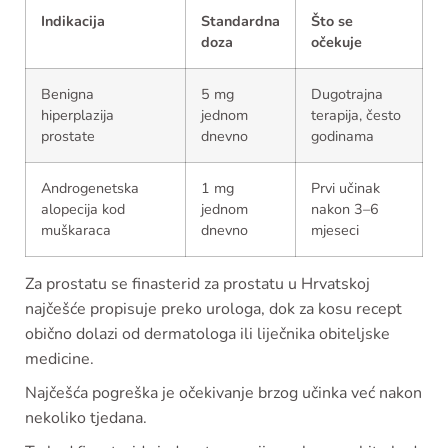
Indikacija
Standardna
Što se
doza
očekuje
Benigna
5 mg
Dugotrajna
hiperplazija
jednom
terapija, često
prostate
dnevno
godinama
Androgenetska
1 mg
Prvi učinak
alopecija kod
jednom
nakon 3–6
muškaraca
dnevno
mjeseci
Za prostatu se finasterid za prostatu u Hrvatskoj
najčešće propisuje preko urologa, dok za kosu recept
obično dolazi od dermatologa ili liječnika obiteljske
medicine.
Najčešća pogreška je očekivanje brzog učinka već nakon
nekoliko tjedana.