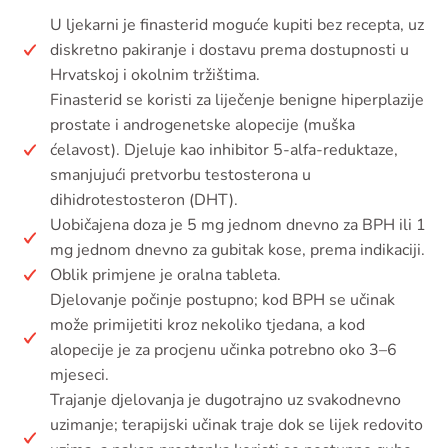
U ljekarni je finasterid moguće kupiti bez recepta, uz
diskretno pakiranje i dostavu prema dostupnosti u
Hrvatskoj i okolnim tržištima.
Finasterid se koristi za liječenje benigne hiperplazije
prostate i androgenetske alopecije (muška
ćelavost). Djeluje kao inhibitor 5-alfa-reduktaze,
smanjujući pretvorbu testosterona u
dihidrotestosteron (DHT).
Uobičajena doza je 5 mg jednom dnevno za BPH ili 1
mg jednom dnevno za gubitak kose, prema indikaciji.
Oblik primjene je oralna tableta.
Djelovanje počinje postupno; kod BPH se učinak
može primijetiti kroz nekoliko tjedana, a kod
alopecije je za procjenu učinka potrebno oko 3–6
mjeseci.
Trajanje djelovanja je dugotrajno uz svakodnevno
uzimanje; terapijski učinak traje dok se lijek redovito