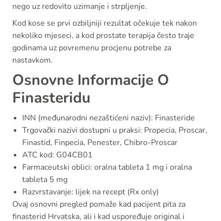
nego uz redovito uzimanje i strpljenje.
Kod kose se prvi ozbiljniji rezultat očekuje tek nakon
nekoliko mjeseci, a kod prostate terapija često traje
godinama uz povremenu procjenu potrebe za
nastavkom.
Osnovne Informacije O
Finasteridu
INN (međunarodni nezaštićeni naziv): Finasteride
Trgovački nazivi dostupni u praksi: Propecia, Proscar,
Finastid, Finpecia, Penester, Chibro-Proscar
ATC kod: G04CB01
Farmaceutski oblici: oralna tableta 1 mg i oralna
tableta 5 mg
Razvrstavanje: lijek na recept (Rx only)
Ovaj osnovni pregled pomaže kad pacijent pita za
finasterid Hrvatska, ali i kad uspoređuje original i