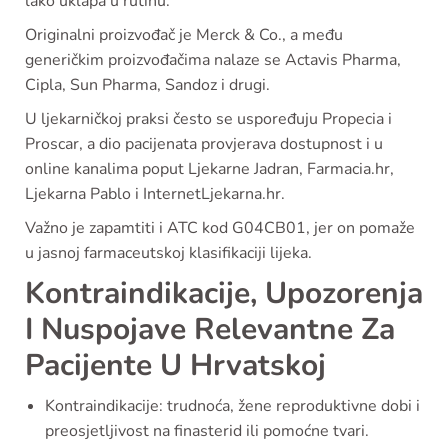
lako uklapa u rutinu.
Originalni proizvođač je Merck & Co., a među
generičkim proizvođačima nalaze se Actavis Pharma,
Cipla, Sun Pharma, Sandoz i drugi.
U ljekarničkoj praksi često se uspoređuju Propecia i
Proscar, a dio pacijenata provjerava dostupnost i u
online kanalima poput Ljekarne Jadran, Farmacia.hr,
Ljekarna Pablo i InternetLjekarna.hr.
Važno je zapamtiti i ATC kod G04CB01, jer on pomaže
u jasnoj farmaceutskoj klasifikaciji lijeka.
Kontraindikacije, Upozorenja
I Nuspojave Relevantne Za
Pacijente U Hrvatskoj
Kontraindikacije: trudnoća, žene reproduktivne dobi i
preosjetljivost na finasterid ili pomoćne tvari.