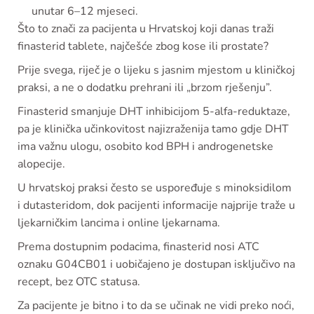
unutar 6–12 mjeseci.
Što to znači za pacijenta u Hrvatskoj koji danas traži
finasterid tablete, najčešće zbog kose ili prostate?
Prije svega, riječ je o lijeku s jasnim mjestom u kliničkoj
praksi, a ne o dodatku prehrani ili „brzom rješenju”.
Finasterid smanjuje DHT inhibicijom 5-alfa-reduktaze,
pa je klinička učinkovitost najizraženija tamo gdje DHT
ima važnu ulogu, osobito kod BPH i androgenetske
alopecije.
U hrvatskoj praksi često se uspoređuje s minoksidilom
i dutasteridom, dok pacijenti informacije najprije traže u
ljekarničkim lancima i online ljekarnama.
Prema dostupnim podacima, finasterid nosi ATC
oznaku G04CB01 i uobičajeno je dostupan isključivo na
recept, bez OTC statusa.
Za pacijente je bitno i to da se učinak ne vidi preko noći,