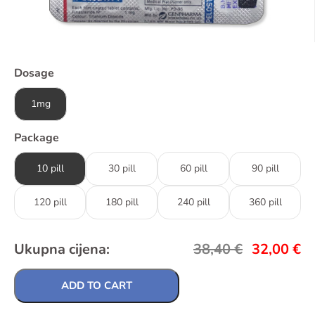
Dosage
1mg
Package
10 pill
30 pill
60 pill
90 pill
120 pill
180 pill
240 pill
360 pill
Ukupna cijena:
38,40
€
32,00
€
ADD TO CART