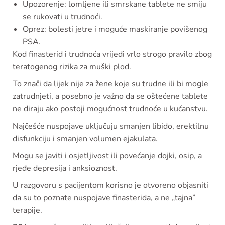
Upozorenje: lomljene ili smrskane tablete ne smiju
se rukovati u trudnoći.
Oprez: bolesti jetre i moguće maskiranje povišenog
PSA.
Kod finasterid i trudnoća vrijedi vrlo strogo pravilo zbog
teratogenog rizika za muški plod.
To znači da lijek nije za žene koje su trudne ili bi mogle
zatrudnjeti, a posebno je važno da se oštećene tablete
ne diraju ako postoji mogućnost trudnoće u kućanstvu.
Najčešće nuspojave uključuju smanjen libido, erektilnu
disfunkciju i smanjen volumen ejakulata.
Mogu se javiti i osjetljivost ili povećanje dojki, osip, a
rjeđe depresija i anksioznost.
U razgovoru s pacijentom korisno je otvoreno objasniti
da su to poznate nuspojave finasterida, a ne „tajna”
terapije.