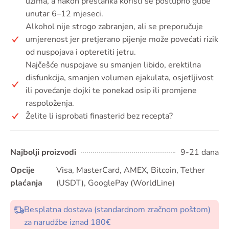
uzima, a nakon prestanka koristi se postupno gube
unutar 6–12 mjeseci.
Alkohol nije strogo zabranjen, ali se preporučuje
umjerenost jer pretjerano pijenje može povećati rizik
od nuspojava i opteretiti jetru.
Najčešće nuspojave su smanjen libido, erektilna
disfunkcija, smanjen volumen ejakulata, osjetljivost
ili povećanje dojki te ponekad osip ili promjene
raspoloženja.
Želite li isprobati finasterid bez recepta?
Najbolji proizvodi
9-21 dana
Opcije
Visa, MasterCard, AMEX, Bitcoin, Tether
plaćanja
(USDT), GooglePay (WorldLine)
Besplatna dostava (standardnom zračnom poštom)
za narudžbe iznad 180€