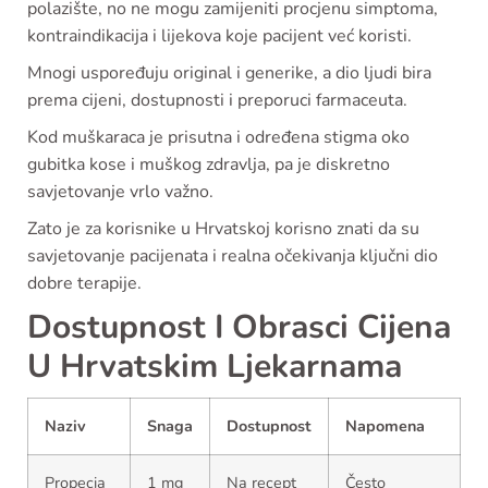
polazište, no ne mogu zamijeniti procjenu simptoma,
kontraindikacija i lijekova koje pacijent već koristi.
Mnogi uspoređuju original i generike, a dio ljudi bira
prema cijeni, dostupnosti i preporuci farmaceuta.
Kod muškaraca je prisutna i određena stigma oko
gubitka kose i muškog zdravlja, pa je diskretno
savjetovanje vrlo važno.
Zato je za korisnike u Hrvatskoj korisno znati da su
savjetovanje pacijenata i realna očekivanja ključni dio
dobre terapije.
Dostupnost I Obrasci Cijena
U Hrvatskim Ljekarnama
Naziv
Snaga
Dostupnost
Napomena
Propecia
1 mg
Na recept
Često