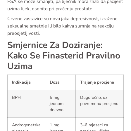
PSA se može smanjiti, pa liječnik mora znati da pacijent
uzima lijek, osobito pri praćenju prostate.
Crvene zastavice su nova jaka depresivnost, izražene
seksualne smetnje ili bilo kakva sumnja na reakciju
preosjetljivosti.
Smjernice Za Doziranje:
Kako Se Finasterid Pravilno
Uzima
Indikacija
Doza
Trajanje procjene
BPH
5 mg
Dugoročno, uz
jednom
povremenu procjenu
dnevno
Androgenetska
1 mg
3–6 mjeseci za
alopecija
jednom
procjenu učinka