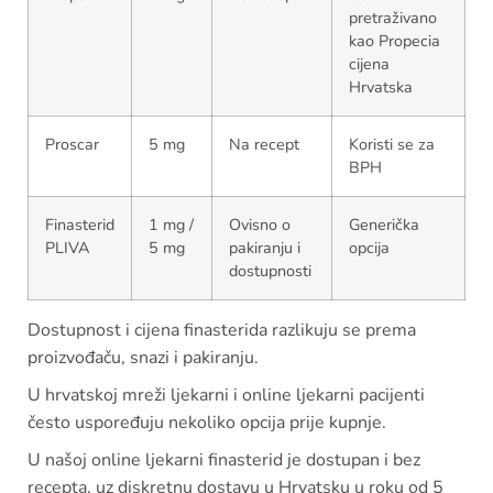
pretraživano
kao Propecia
cijena
Hrvatska
Proscar
5 mg
Na recept
Koristi se za
BPH
Finasterid
1 mg /
Ovisno o
Generička
PLIVA
5 mg
pakiranju i
opcija
dostupnosti
Dostupnost i cijena finasterida razlikuju se prema
proizvođaču, snazi i pakiranju.
U hrvatskoj mreži ljekarni i online ljekarni pacijenti
često uspoređuju nekoliko opcija prije kupnje.
U našoj online ljekarni finasterid je dostupan i bez
recepta, uz diskretnu dostavu u Hrvatsku u roku od 5