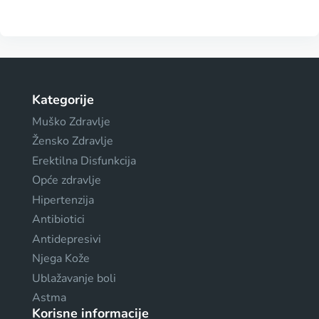
Kategorije
Muško Zdravlje
Žensko Zdravlje
Erektilna Disfunkcija
Opće zdravlje
Hipertenzija
Antibiotici
Antidepresivi
Njega Kože
Ublažavanje boli
Astma
Korisne informacije