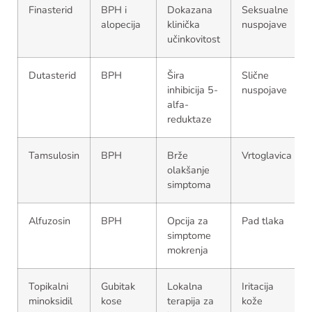
Finasterid
BPH i
Dokazana
Seksualne
alopecija
klinička
nuspojave
učinkovitost
Dutasterid
BPH
Šira
Slične
inhibicija 5-
nuspojave
alfa-
reduktaze
Tamsulosin
BPH
Brže
Vrtoglavica
olakšanje
simptoma
Alfuzosin
BPH
Opcija za
Pad tlaka
simptome
mokrenja
Topikalni
Gubitak
Lokalna
Iritacija
minoksidil
kose
terapija za
kože