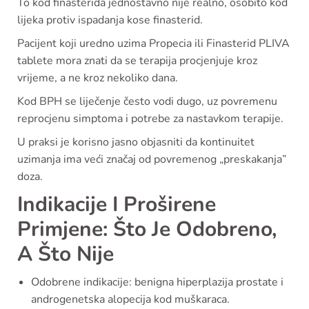
To kod finasterida jednostavno nije realno, osobito kod
lijeka protiv ispadanja kose finasterid.
Pacijent koji uredno uzima Propecia ili Finasterid PLIVA
tablete mora znati da se terapija procjenjuje kroz
vrijeme, a ne kroz nekoliko dana.
Kod BPH se liječenje često vodi dugo, uz povremenu
reprocjenu simptoma i potrebe za nastavkom terapije.
U praksi je korisno jasno objasniti da kontinuitet
uzimanja ima veći značaj od povremenog „preskakanja”
doza.
Indikacije I Proširene
Primjene: Što Je Odobreno,
A Što Nije
Odobrene indikacije: benigna hiperplazija prostate i
androgenetska alopecija kod muškaraca.