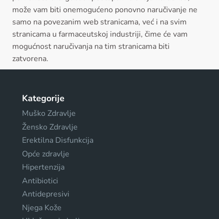
može vam biti onemogućeno ponovno naručivanje ne
samo na povezanim web stranicama, već i na svim
stranicama u farmaceutskoj industriji, čime će vam
mogućnost naručivanja na tim stranicama biti
zatvorena.
Kategorije
Muško Zdravlje
Žensko Zdravlje
Erektilna Disfunkcija
Opće zdravlje
Hipertenzija
Antibiotici
Antidepresivi
Njega Kože