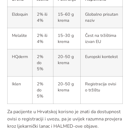
Eldoquin
2% ili
15–60 g
Globalno prisutan
4%
krema
naziv
Melalite
2% ili
15–30 g
Čest na tržištima
4%
krema
izvan EU
HQderm
2%
20–50 g
Europski kontekst
do
krema
5%
Iklen
2%
20–50 g
Registracija ovisi
do
krema
o tržištu
5%
Za pacijente u Hrvatskoj korisno je znati da dostupnost
ovisi o registraciji i uvozu, pa je uvijek razumna provjera
kroz ljekarnički lanac i HALMED-ove objave.