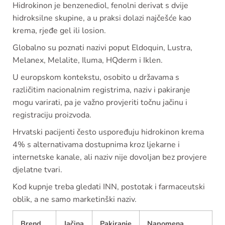
Hidrokinon je benzenediol, fenolni derivat s dvije
hidroksilne skupine, a u praksi dolazi najčešće kao
krema, rjeđe gel ili losion.
Globalno su poznati nazivi poput Eldoquin, Lustra,
Melanex, Melalite, Iluma, HQderm i Iklen.
U europskom kontekstu, osobito u državama s
različitim nacionalnim registrima, naziv i pakiranje
mogu varirati, pa je važno provjeriti točnu jačinu i
registraciju proizvoda.
Hrvatski pacijenti često uspoređuju hidrokinon krema
4% s alternativama dostupnima kroz ljekarne i
internetske kanale, ali naziv nije dovoljan bez provjere
djelatne tvari.
Kod kupnje treba gledati INN, postotak i farmaceutski
oblik, a ne samo marketinški naziv.
Brend
Jačina
Pakiranje
Napomena