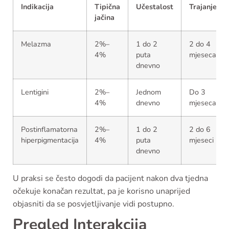
Indikacija
Tipična
Učestalost
Trajanje
jačina
Melazma
2%–
1 do 2
2 do 4
4%
puta
mjeseca
dnevno
Lentigini
2%–
Jednom
Do 3
4%
dnevno
mjeseca
Postinflamatorna
2%–
1 do 2
2 do 6
hiperpigmentacija
4%
puta
mjeseci
dnevno
U praksi se često dogodi da pacijent nakon dva tjedna
očekuje konačan rezultat, pa je korisno unaprijed
objasniti da se posvjetljivanje vidi postupno.
Pregled Interakcija