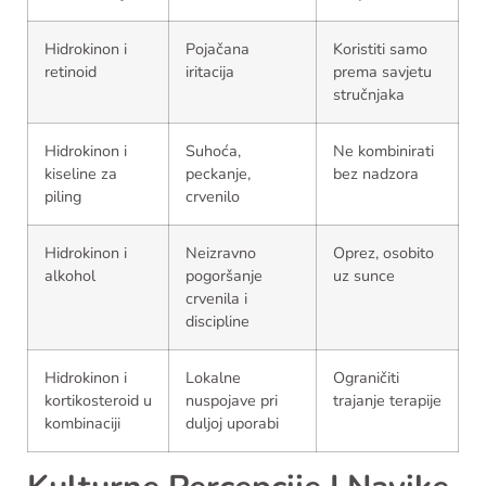
Hidrokinon i
Pojačana
Koristiti samo
retinoid
iritacija
prema savjetu
stručnjaka
Hidrokinon i
Suhoća,
Ne kombinirati
kiseline za
peckanje,
bez nadzora
piling
crvenilo
Hidrokinon i
Neizravno
Oprez, osobito
alkohol
pogoršanje
uz sunce
crvenila i
discipline
Hidrokinon i
Lokalne
Ograničiti
kortikosteroid u
nuspojave pri
trajanje terapije
kombinaciji
duljoj uporabi