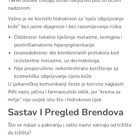
Takve odluke trebaju ostati isključivo pod stručnim
nadzorom.
Važno je ne koristiti hidrokinon za “opće izbjeljivanje
kože” bez jasne dijagnoze i bez razumijevanja rizika.
Odobreno: lokalno liječenje melazme, lentigina i
postinflamatorne hiperpigmentacije.
Izvanodobreno: dio kombiniranih protokola kod
rezistentne melazme, uz dermatologa.
Nije preporučeno: nekontrolirano korištenje za
kozmetičko izbjeljivanje cijele kože.
U ljekarničkoj komunikaciji često je korisno naglasiti
INN naziv, jačinu i farmaceutski oblik, jer “krema za
mrlje” nije uvijek isto što i hidrokinon lijek.
Sastav I Pregled Brendova
Što se nalazi u pakiranju i zašto nazivi variraju od tržišta
do tržišta?