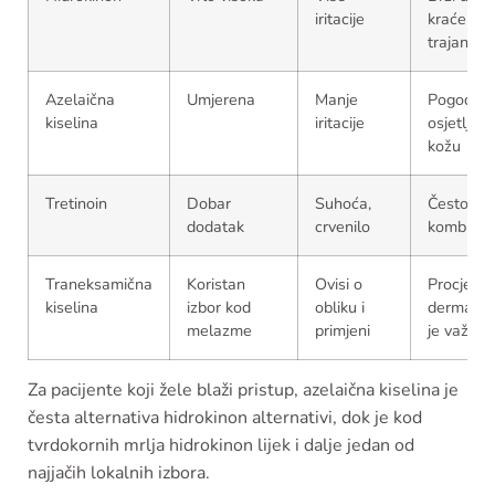
iritacije
kraće
trajanje
Azelaična
Umjerena
Manje
Pogodnij
kiselina
iritacije
osjetljivu
kožu
Tretinoin
Dobar
Suhoća,
Često u
dodatak
crvenilo
kombinaci
Traneksamična
Koristan
Ovisi o
Procjena
kiselina
izbor kod
obliku i
dermatol
melazme
primjeni
je važna
Za pacijente koji žele blaži pristup, azelaična kiselina je
česta alternativa hidrokinon alternativi, dok je kod
tvrdokornih mrlja hidrokinon lijek i dalje jedan od
najjačih lokalnih izbora.