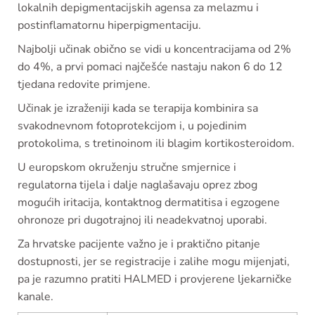
lokalnih depigmentacijskih agensa za melazmu i
postinflamatornu hiperpigmentaciju.
Najbolji učinak obično se vidi u koncentracijama od 2%
do 4%, a prvi pomaci najčešće nastaju nakon 6 do 12
tjedana redovite primjene.
Učinak je izraženiji kada se terapija kombinira sa
svakodnevnom fotoprotekcijom i, u pojedinim
protokolima, s tretinoinom ili blagim kortikosteroidom.
U europskom okruženju stručne smjernice i
regulatorna tijela i dalje naglašavaju oprez zbog
mogućih iritacija, kontaktnog dermatitisa i egzogene
ohronoze pri dugotrajnoj ili neadekvatnoj uporabi.
Za hrvatske pacijente važno je i praktično pitanje
dostupnosti, jer se registracije i zalihe mogu mijenjati,
pa je razumno pratiti HALMED i provjerene ljekarničke
kanale.