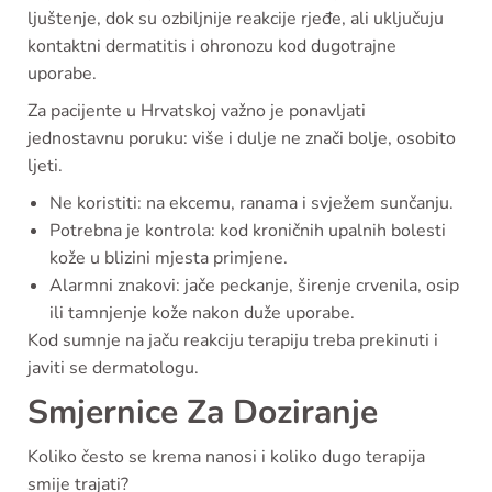
ljuštenje, dok su ozbiljnije reakcije rjeđe, ali uključuju
kontaktni dermatitis i ohronozu kod dugotrajne
uporabe.
Za pacijente u Hrvatskoj važno je ponavljati
jednostavnu poruku: više i dulje ne znači bolje, osobito
ljeti.
Ne koristiti: na ekcemu, ranama i svježem sunčanju.
Potrebna je kontrola: kod kroničnih upalnih bolesti
kože u blizini mjesta primjene.
Alarmni znakovi: jače peckanje, širenje crvenila, osip
ili tamnjenje kože nakon duže uporabe.
Kod sumnje na jaču reakciju terapiju treba prekinuti i
javiti se dermatologu.
Smjernice Za Doziranje
Koliko često se krema nanosi i koliko dugo terapija
smije trajati?