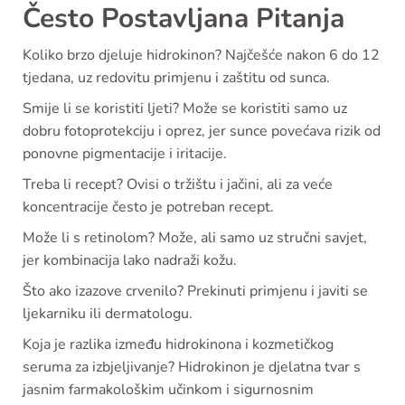
Često Postavljana Pitanja
Koliko brzo djeluje hidrokinon? Najčešće nakon 6 do 12
tjedana, uz redovitu primjenu i zaštitu od sunca.
Smije li se koristiti ljeti? Može se koristiti samo uz
dobru fotoprotekciju i oprez, jer sunce povećava rizik od
ponovne pigmentacije i iritacije.
Treba li recept? Ovisi o tržištu i jačini, ali za veće
koncentracije često je potreban recept.
Može li s retinolom? Može, ali samo uz stručni savjet,
jer kombinacija lako nadraži kožu.
Što ako izazove crvenilo? Prekinuti primjenu i javiti se
ljekarniku ili dermatologu.
Koja je razlika između hidrokinona i kozmetičkog
seruma za izbjeljivanje? Hidrokinon je djelatna tvar s
jasnim farmakološkim učinkom i sigurnosnim