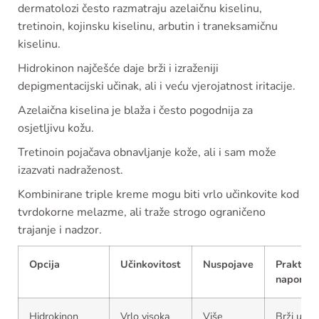
dermatolozi često razmatraju azelaičnu kiselinu,
tretinoin, kojinsku kiselinu, arbutin i traneksamičnu
kiselinu.
Hidrokinon najčešće daje brži i izraženiji
depigmentacijski učinak, ali i veću vjerojatnost iritacije.
Azelaična kiselina je blaža i često pogodnija za
osjetljivu kožu.
Tretinoin pojačava obnavljanje kože, ali i sam može
izazvati nadraženost.
Kombinirane triple kreme mogu biti vrlo učinkovite kod
tvrdokorne melazme, ali traže strogo ograničeno
trajanje i nadzor.
Opcija
Učinkovitost
Nuspojave
Praktičn
napome
Hidrokinon
Vrlo visoka
Više
Brži učina