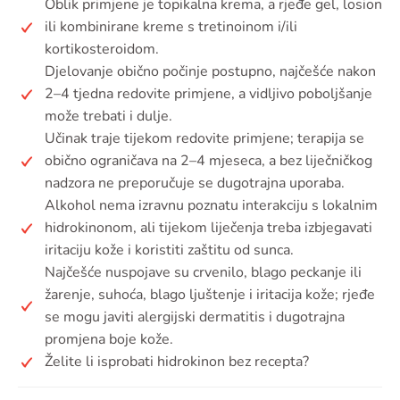
Oblik primjene je topikalna krema, a rjeđe gel, losion
ili kombinirane kreme s tretinoinom i/ili
kortikosteroidom.
Djelovanje obično počinje postupno, najčešće nakon
2–4 tjedna redovite primjene, a vidljivo poboljšanje
može trebati i dulje.
Učinak traje tijekom redovite primjene; terapija se
obično ograničava na 2–4 mjeseca, a bez liječničkog
nadzora ne preporučuje se dugotrajna uporaba.
Alkohol nema izravnu poznatu interakciju s lokalnim
hidrokinonom, ali tijekom liječenja treba izbjegavati
iritaciju kože i koristiti zaštitu od sunca.
Najčešće nuspojave su crvenilo, blago peckanje ili
žarenje, suhoća, blago ljuštenje i iritacija kože; rjeđe
se mogu javiti alergijski dermatitis i dugotrajna
promjena boje kože.
Želite li isprobati hidrokinon bez recepta?