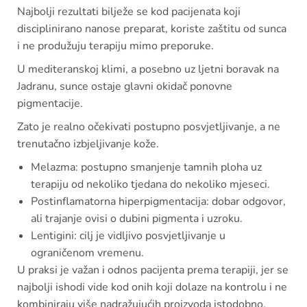
Najbolji rezultati bilježe se kod pacijenata koji
disciplinirano nanose preparat, koriste zaštitu od sunca
i ne produžuju terapiju mimo preporuke.
U mediteranskoj klimi, a posebno uz ljetni boravak na
Jadranu, sunce ostaje glavni okidač ponovne
pigmentacije.
Zato je realno očekivati postupno posvjetljivanje, a ne
trenutačno izbjeljivanje kože.
Melazma: postupno smanjenje tamnih ploha uz
terapiju od nekoliko tjedana do nekoliko mjeseci.
Postinflamatorna hiperpigmentacija: dobar odgovor,
ali trajanje ovisi o dubini pigmenta i uzroku.
Lentigini: cilj je vidljivo posvjetljivanje u
ograničenom vremenu.
U praksi je važan i odnos pacijenta prema terapiji, jer se
najbolji ishodi vide kod onih koji dolaze na kontrolu i ne
kombiniraju više nadražujućih proizvoda istodobno.