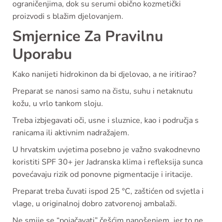
ograničenjima, dok su serumi obično kozmetički
proizvodi s blažim djelovanjem.
Smjernice Za Pravilnu
Uporabu
Kako nanijeti hidrokinon da bi djelovao, a ne iritirao?
Preparat se nanosi samo na čistu, suhu i netaknutu
kožu, u vrlo tankom sloju.
Treba izbjegavati oči, usne i sluznice, kao i područja s
ranicama ili aktivnim nadražajem.
U hrvatskim uvjetima posebno je važno svakodnevno
koristiti SPF 30+ jer Jadranska klima i refleksija sunca
povećavaju rizik od ponovne pigmentacije i iritacije.
Preparat treba čuvati ispod 25 °C, zaštićen od svjetla i
vlage, u originalnoj dobro zatvorenoj ambalaži.
Ne smije se “pojačavati” češćim nanošenjem, jer to ne