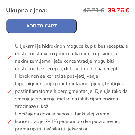
Ukupna cijena:
47,71
€
39,76
€
ADD TO CART
U ljekarni je hidrokinon moguće kupiti bez recepta, a
dostupnost ovisi o jačini i lokalnim propisima; u
nekim zemljama i jače koncentracije mogu biti
dostupne bez recepta, dok su drugdje na recept.
Hidrokinon se koristi za posvjetljivanje
hiperpigmentacija poput melazme, pjega, lentigina i
postinflamatorne hiperpigmentacije. Djeluje tako da
smanjuje stvaranje melanina inhibicijom enzima
tirozinaze u koži.
Uobičajena doza je nanositi tanki sloj kreme
koncentracije 2–4% jednom do dva puta dnevno,
prema uputi liječnika ili ljekarnika.