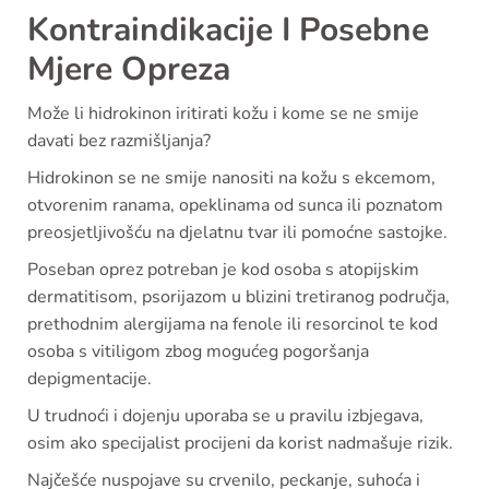
Kontraindikacije I Posebne
Mjere Opreza
Može li hidrokinon iritirati kožu i kome se ne smije
davati bez razmišljanja?
Hidrokinon se ne smije nanositi na kožu s ekcemom,
otvorenim ranama, opeklinama od sunca ili poznatom
preosjetljivošću na djelatnu tvar ili pomoćne sastojke.
Poseban oprez potreban je kod osoba s atopijskim
dermatitisom, psorijazom u blizini tretiranog područja,
prethodnim alergijama na fenole ili resorcinol te kod
osoba s vitiligom zbog mogućeg pogoršanja
depigmentacije.
U trudnoći i dojenju uporaba se u pravilu izbjegava,
osim ako specijalist procijeni da korist nadmašuje rizik.
Najčešće nuspojave su crvenilo, peckanje, suhoća i