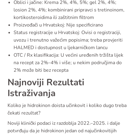
Oblici i jačine: Krema 2%, 4%, 5%; gel 2%, 4%;
losion 2%, 4%; kombinirani pripravci s tretinoinom,
kortikosteroidima ili zaštitnim filtrom
Proizvođači u Hrvatskoj: Nije specificirano
Status registracije u Hrvatskoj: Ovisi o registraciji,
uvozu i trenutno važećim popisima; treba provjeriti
HALMED i dostupnost u ljekarničkom lancu
OTC / Rx klasifikacija: U većini uređenih tržišta lijek
na recept za 2%–4% i više; u nekim područjima do
2% može biti bez recepta
Najnoviji Rezultati
Istraživanja
Koliko je hidrokinon doista učinkovit i koliko dugo treba
čekati rezultat?
Noviji klinički podaci iz razdoblja 2022.–2025. i dalje
potvrđuju da je hidrokinon jedan od najučinkovitijih