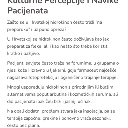
Kulturne Percepcije I Navike
Pacijenata
Zašto se u Hrvatskoj hidrokinon često traži “na
preporuku” i uz puno opreza?
U Hrvatskoj se hidrokinon često doživljava kao jak
preparat za fleke, ali i kao nešto što treba koristiti
kratko i pažljivo.
Pacijenti savjete često traže na forumima, u grupama o
njezi kože i izravno u ljekarni, gdje farmaceut najčešće
naglašava fotoprotekciju i ograničeno trajanje terapije.
Mnogi uspoređuju hidrokinon s prirodnijim ili blažim
alternativama poput arbutina i kozmetičkih seruma, ali
dio pacijenata ipak želi brži i jasniji učinak.
Na obali dodatni problem stvara jaka insolacija, pa se
terapija započne, prekine i ponovno vraća sezonski,
često bez plana.