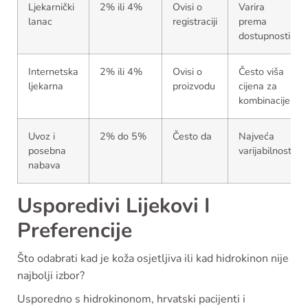
Ljekarnički
2% ili 4%
Ovisi o
Varira
lanac
registraciji
prema
dostupnosti
Internetska
2% ili 4%
Ovisi o
Često viša
ljekarna
proizvodu
cijena za
kombinacije
Uvoz i
2% do 5%
Često da
Najveća
posebna
varijabilnost
nabava
Usporedivi Lijekovi I
Preferencije
Što odabrati kad je koža osjetljiva ili kad hidrokinon nije
najbolji izbor?
Usporedno s hidrokinonom, hrvatski pacijenti i