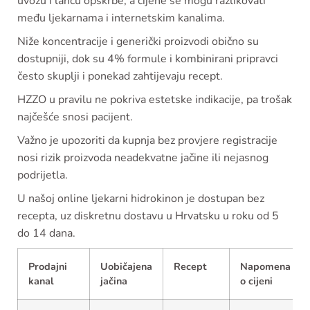
uvozu i lancu opskrbe, a cijene se mogu razlikovati
među ljekarnama i internetskim kanalima.
Niže koncentracije i generički proizvodi obično su
dostupniji, dok su 4% formule i kombinirani pripravci
često skuplji i ponekad zahtijevaju recept.
HZZO u pravilu ne pokriva estetske indikacije, pa trošak
najčešće snosi pacijent.
Važno je upozoriti da kupnja bez provjere registracije
nosi rizik proizvoda neadekvatne jačine ili nejasnog
podrijetla.
U našoj online ljekarni hidrokinon je dostupan bez
recepta, uz diskretnu dostavu u Hrvatsku u roku od 5
do 14 dana.
Prodajni
Uobičajena
Recept
Napomena
kanal
jačina
o cijeni