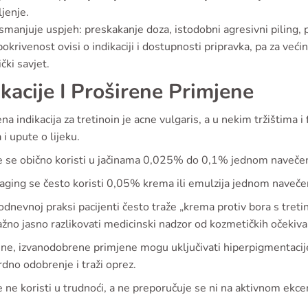
ljenje.
smanjuje uspjeh: preskakanje doza, istodobni agresivni piling, p
krivenost ovisi o indikaciji i dostupnosti pripravka, pa za većin
ički savjet.
ikacije I Proširene Primjene
a indikacija za tretinoin je acne vulgaris, a u nekim tržištim
 i upute o lijeku.
e se obično koristi u jačinama 0,025% do 0,1% jednom navečer
aging se često koristi 0,05% krema ili emulzija jednom navečer
dnevnoj praksi pacijenti često traže „krema protiv bora s treti
ažno jasno razlikovati medicinski nadzor od kozmetičkih očekiva
ne, izvanodobrene primjene mogu uključivati hiperpigmentacije i
dno odobrenje i traži oprez.
e ne koristi u trudnoći, a ne preporučuje se ni na aktivnom ek