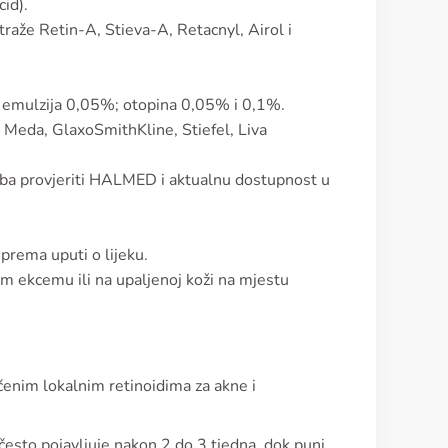
cid).
raže Retin-A, Stieva-A, Retacnyl, Airol i
; emulzija 0,05%; otopina 0,05% i 0,1%.
 Meda, GlaxoSmithKline, Stiefel, Liva
 treba provjeriti HALMED i aktualnu dostupnost u
 prema uputi o lijeku.
om ekcemu ili na upaljenoj koži na mjestu
učenim lokalnim retinoidima za akne i
 često pojavljuje nakon 2 do 3 tjedna, dok puni