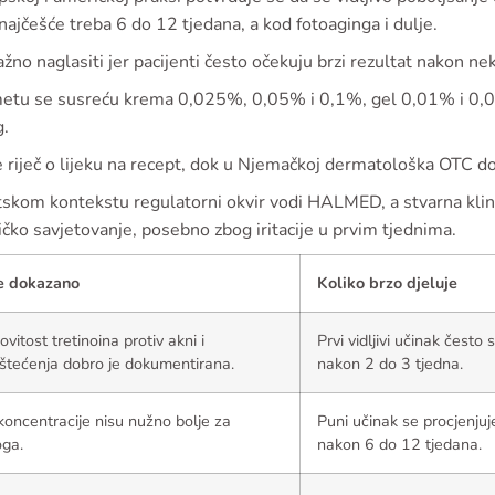
najčešće treba 6 do 12 tjedana, a kod fotoaginga i dulje.
ažno naglasiti jer pacijenti često očekuju brzi rezultat nakon 
etu se susreću krema 0,025%, 0,05% i 0,1%, gel 0,01% i 0,02
g.
e riječ o lijeku na recept, dok u Njemačkoj dermatološka OTC d
tskom kontekstu regulatorni okvir vodi HALMED, a stvarna klin
ičko savjetovanje, posebno zbog iritacije u prvim tjednima.
je dokazano
Koliko brzo djeluje
ovitost tretinoina protiv akni i
Prvi vidljivi učinak često s
štećenja dobro je dokumentirana.
nakon 2 do 3 tjedna.
koncentracije nisu nužno bolje za
Puni učinak se procjenjuj
ga.
nakon 6 do 12 tjedana.