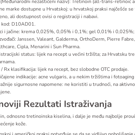
(Međunarodni nezaštićeni naziv): Tretinoin (all-trans-retinoic a
e marke dostupne u Hrvatskoj: u hrvatskoj praksi najčešće se t
eno, ali dostupnost ovisi o registraciji i nabavi.
 kod: D10AD01.
ci i jačine: krema 0,025%, 0,05% i 0,1%; gel 0,01% i 0,025%
zvođači: Janssen, Valeant, Galderma, OrthoDerm, Pierre Fabre,
thcare, Cipla, Menarini i Sun Pharma.
stracijski status: lijek na recept u većini tržišta; za Hrvatsku
arnama.
/ Rx klasifikacija: lijek na recept, bez slobodne OTC prodaje.
čajene indikacije: acne vulgaris, a u nekim tržištima i fotoaging
ažnije sigurnosne napomene: ne koristiti u trudnoći, na aktivn
jene.
noviji Rezultati Istraživanja
in, odnosno tretinoinska kiselina, i dalje je među najbolje pro
tećenje kože.
skoj i američkoj praksi potvrđuje se da se vidljivo poboljšanje