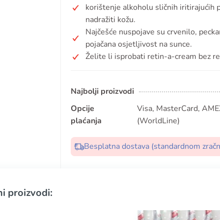
korištenje alkoholu sličnih iritirajućih 
nadražiti kožu.
Najčešće nuspojave su crvenilo, peckanj
pojačana osjetljivost na sunce.
Želite li isprobati retin-a-cream bez r
Najbolji proizvodi
Opcije
Visa, MasterCard, AMEX
plaćanja
(WorldLine)
Besplatna dostava (standardnom zrač
i proizvodi: