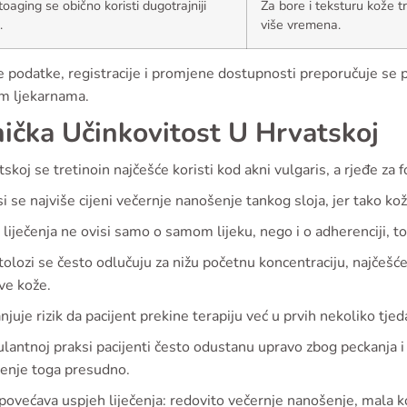
toaging se obično koristi dugotrajniji
Za bore i teksturu kože t
.
više vremena.
e podatke, registracije i promjene dostupnosti preporučuje 
im ljekarnama.
nička Učinkovitost U Hrvatskoj
skoj se tretinoin najčešće koristi kod akni vulgaris, a rjeđe za 
i se najviše cijeni večernje nanošenje tankog sloja, jer tako k
liječenja ne ovisi samo o samom lijeku, nego i o adherenciji, tol
lozi se često odlučuju za nižu početnu koncentraciju, najčešć
ive kože.
juje rizik da pacijent prekine terapiju već u prvih nekoliko tjed
antnoj praksi pacijenti često odustanu upravo zbog peckanja i lj
jenje toga presudno.
povećava uspjeh liječenja: redovito večernje nanošenje, mala ko