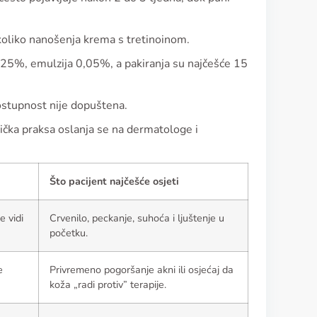
nekoliko nanošenja krema s tretinoinom.
5%, emulzija 0,05%, a pakiranja su najčešće 15
ostupnost nije dopuštena.
ička praksa oslanja se na dermatologe i
Što pacijent najčešće osjeti
e vidi
Crvenilo, peckanje, suhoća i ljuštenje u
početku.
e
Privremeno pogoršanje akni ili osjećaj da
koža „radi protiv” terapije.