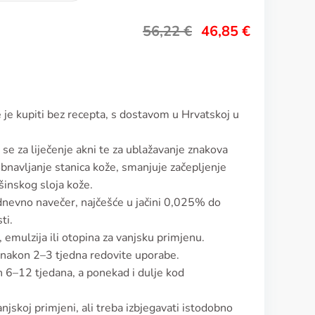
56,22
€
46,85
€
 je kupiti bez recepta, s dostavom u Hrvatskoj u
i se za liječenje akni te za ublažavanje znakova
obnavljanje stanica kože, smanjuje začepljenje
šinskog sloja kože.
dnevno navečer, najčešće u jačini 0,025% do
ti.
 emulzija ili otopina za vanjsku primjenu.
i nakon 2–3 tjedna redovite uporabe.
 6–12 tjedana, a ponekad i dulje kod
njskoj primjeni, ali treba izbjegavati istodobno