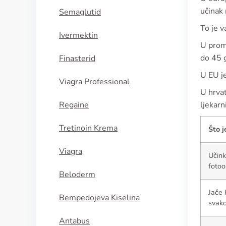
učinak 
Semaglutid
To je v
Ivermektin
U prom
do 45 
Finasterid
U EU j
Viagra Professional
U hrva
Regaine
ljekarn
Tretinoin Krema
Što 
Viagra
Učink
fotoo
Beloderm
Jače 
Bempedojeva Kiselina
svako
Antabus