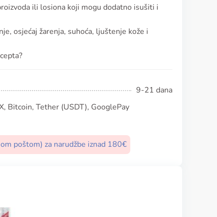
proizvoda ili losiona koji mogu dodatno isušiti i
e, osjećaj žarenja, suhoća, ljuštenje kože i
ecepta?
9-21 dana
, Bitcoin, Tether (USDT), GooglePay
nom poštom) za narudžbe iznad 180€