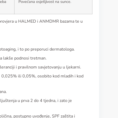
reba
Povećana osjetljivost na sunce.
se provjera u HALMED i ANMDMR bazama te u
fotoaging, i to po preporuci dermatologa.
oža lakše podnosi tretman.
eranciji i pravilnom savjetovanju u ljekarni.
e 0,025% ili 0,05%, osobito kod mladih i kod
ana.
uštenja u prva 2 do 4 tjedna, i zato je
ličina, postupno uvođenje, SPF zaštita i