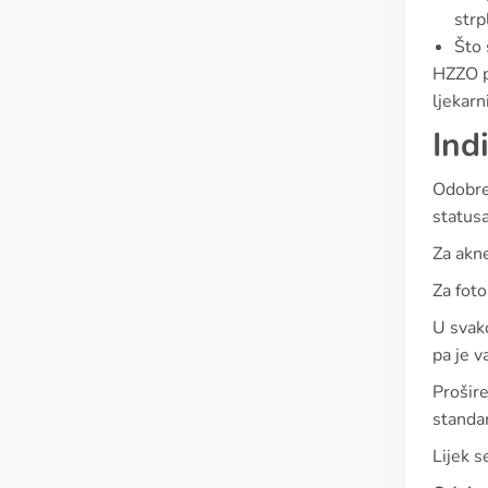
strp
Što 
HZZO po
ljekarn
Ind
Odobren
statusa
Za akn
Za foto
U svako
pa je v
Prošire
standar
Lijek s