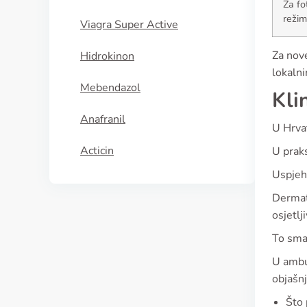
Za fo
režim
Viagra Super Active
Za nov
Hidrokinon
lokaln
Mebendazol
Kli
Anafranil
U Hrvat
Acticin
U praks
Uspjeh 
Dermato
osjetlj
To sman
U ambul
objašn
Što 