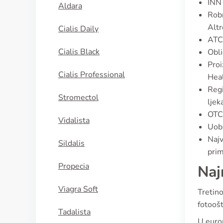
INN 
Aldara
Robn
Altr
Cialis Daily
ATC
Cialis Black
Obli
Proi
Cialis Professional
Heal
Regi
Stromectol
ljek
OTC 
Vidalista
Uobi
Najv
Sildalis
prim
Propecia
Naj
Viagra Soft
Tretino
fotooš
Tadalista
U europ