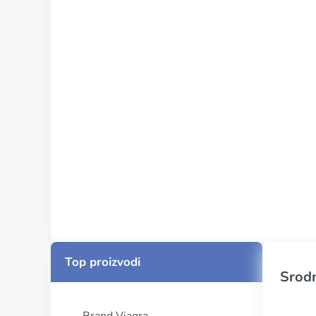
Top proizvodi
Srodn