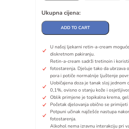
Ukupna cijena:
ADD TO CART
U našoj ljekarni retin-a-cream moguće
diskretnom pakiranju.
Retin-a-cream sadrži tretinoin i korist
fotostarenja. Djeluje tako da ubrzava 
pora i potiče normalnije ljuštenje povr
Uobičajena doza je tanak sloj jednom 
0,1%, ovisno o stanju kože i osjetljivos
Oblik primjene je topikalna krema, gel,
Početak djelovanja obično se primijet
Potpuni učinak najčešće nastupa nakon
fotostarenja.
Alkohol nema izravnu interakciju pri va