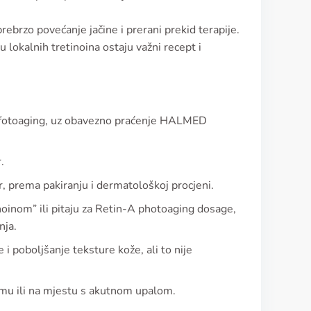
rebrzo povećanje jačine i prerani prekid terapije.
u lokalnih tretinoina ostaju važni recept i
a i fotoaging, uz obavezno praćenje HALMED
.
, prema pakiranju i dermatološkoj procjeni.
noinom” ili pitaju za Retin-A photoaging dosage,
nja.
 poboljšanje teksture kože, ali to nije
cemu ili na mjestu s akutnom upalom.