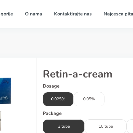
gorije
O nama
Kontaktirajte nas
Najcesca pita
Retin-a-cream
Dosage
0.025%
0.05%
Package
3 tube
10 tube