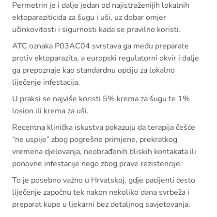
Permetrin je i dalje jedan od najistraženijih lokalnih
ektoparaziticida za šugu i uši, uz dobar omjer
učinkovitosti i sigurnosti kada se pravilno koristi.
ATC oznaka P03AC04 svrstava ga među preparate
protiv ektoparazita, a europski regulatorni okvir i dalje
ga prepoznaje kao standardnu opciju za lokalno
liječenje infestacija.
U praksi se najviše koristi 5% krema za šugu te 1%
losion ili krema za uši.
Recentna klinička iskustva pokazuju da terapija češće
“ne uspije” zbog pogrešne primjene, prekratkog
vremena djelovanja, neobrađenih bliskih kontakata ili
ponovne infestacije nego zbog prave rezistencije.
To je posebno važno u Hrvatskoj, gdje pacijenti često
liječenje započnu tek nakon nekoliko dana svrbeža i
preparat kupe u ljekarni bez detaljnog savjetovanja.