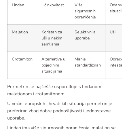
Lindan
Učinkovitost
Više
Odabrane
sigurnosnih
situacije
ograničenja
Malation
Koristan za
Selektivnija
Uši
uši u nekim
uporaba
zemljama
Crotamiton
Alternativa u
Manje
Određene
pojedinim
standardiziran
infestacije
situacijama
Permetrin se najčešće uspoređuje s lindanom,
malationom i crotamitonom.
U većini europskih i hrvatskih situacija permetrin je
preferiran zbog dobre podnošljivosti i jednostavne
uporabe.
Lindan ima više sigurnosnih ograničenja, malation se