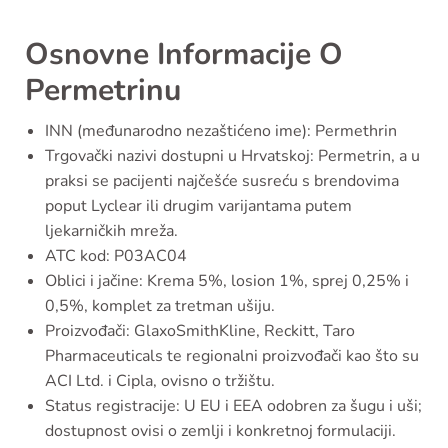
Osnovne Informacije O
Permetrinu
INN (međunarodno nezaštićeno ime): Permethrin
Trgovački nazivi dostupni u Hrvatskoj: Permetrin, a u
praksi se pacijenti najčešće susreću s brendovima
poput Lyclear ili drugim varijantama putem
ljekarničkih mreža.
ATC kod: P03AC04
Oblici i jačine: Krema 5%, losion 1%, sprej 0,25% i
0,5%, komplet za tretman ušiju.
Proizvođači: GlaxoSmithKline, Reckitt, Taro
Pharmaceuticals te regionalni proizvođači kao što su
ACI Ltd. i Cipla, ovisno o tržištu.
Status registracije: U EU i EEA odobren za šugu i uši;
dostupnost ovisi o zemlji i konkretnoj formulaciji.