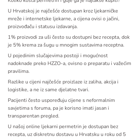
Koliko košta permetrin i gdje ga je najlakše kupiti?
U Hrvatskoj je najčešće dostupan kroz ljekarničke
mreže i internetske ljekarne, a cijena ovisi o jačini,
proizvođaču i statusu izdavanja.
1% proizvodi za uši često su dostupni bez recepta, dok
je 5% krema za šugu u mnogim sustavima receptna.
U pojedinim slučajevima postoji i mogućnost
nadoknade preko HZZO-a, ovisno o preparatu i važećim
pravilima.
Razlike u cijeni najčešće proizlaze iz zaliha, akcija i
logistike, a ne iz same djelatne tvari.
Pacijenti često uspoređuju cijene s neformalnim
savjetima s foruma, pa je korisno imati jasan i
transparentan pregled.
U našoj online ljekarni permetrin je dostupan bez
recepta, uz diskretnu dostavu u Hrvatsku u roku od 5