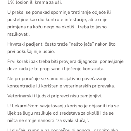
1% losion ili krema za uši.
U praksi se ponekad spominje tretiranje odjeće ili
posteljine kao dio kontrole infestacije, ali to nije
primjena na kožu nego na okoliš i treba to jasno
razlikovati.
Hrvatski pacijenti često traže “nešto jače” nakon što
prvi pokušaj nije uspio.
Prvi korak ipak treba biti provjera dijagnoze, ponavljanje
doze kada je to propisano i liječenje kontakata.
Ne preporučuje se samoinicijativno povećavanje
koncentracije ili korištenje veterinarskih pripravaka.
Veterinarski i ljudski pripravci nisu zamjenjivi.
U ljekarničkom savjetovanju korisno je objasniti da se
lijek za šugu razlikuje od sredstava za okoliš i da se
ništa ne smije nanositi “za svaki slučaj”.
U slučaju sumnje na pogrešnu dijagnozu, osobito ako