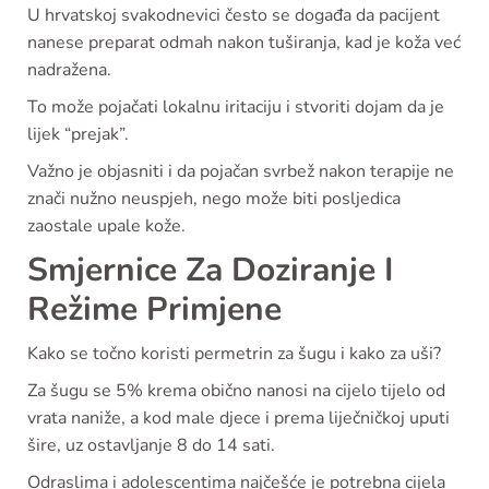
U hrvatskoj svakodnevici često se događa da pacijent
nanese preparat odmah nakon tuširanja, kad je koža već
nadražena.
To može pojačati lokalnu iritaciju i stvoriti dojam da je
lijek “prejak”.
Važno je objasniti i da pojačan svrbež nakon terapije ne
znači nužno neuspjeh, nego može biti posljedica
zaostale upale kože.
Smjernice Za Doziranje I
Režime Primjene
Kako se točno koristi permetrin za šugu i kako za uši?
Za šugu se 5% krema obično nanosi na cijelo tijelo od
vrata naniže, a kod male djece i prema liječničkoj uputi
šire, uz ostavljanje 8 do 14 sati.
Odraslima i adolescentima najčešće je potrebna cijela