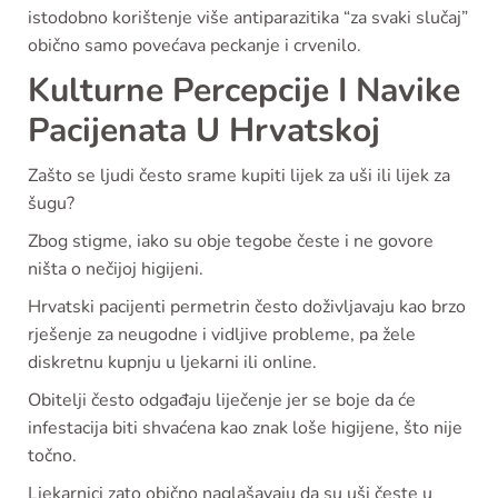
istodobno korištenje više antiparazitika “za svaki slučaj”
obično samo povećava peckanje i crvenilo.
Kulturne Percepcije I Navike
Pacijenata U Hrvatskoj
Zašto se ljudi često srame kupiti lijek za uši ili lijek za
šugu?
Zbog stigme, iako su obje tegobe česte i ne govore
ništa o nečijoj higijeni.
Hrvatski pacijenti permetrin često doživljavaju kao brzo
rješenje za neugodne i vidljive probleme, pa žele
diskretnu kupnju u ljekarni ili online.
Obitelji često odgađaju liječenje jer se boje da će
infestacija biti shvaćena kao znak loše higijene, što nije
točno.
Ljekarnici zato obično naglašavaju da su uši česte u