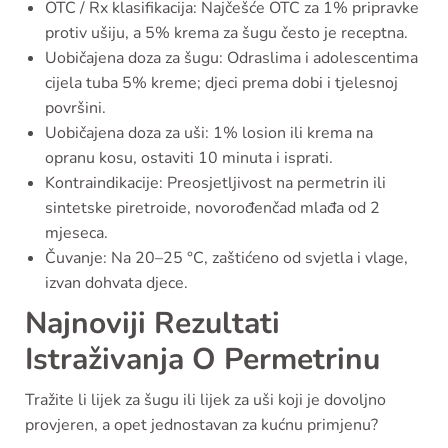
OTC / Rx klasifikacija: Najčešće OTC za 1% pripravke
protiv ušiju, a 5% krema za šugu često je receptna.
Uobičajena doza za šugu: Odraslima i adolescentima
cijela tuba 5% kreme; djeci prema dobi i tjelesnoj
površini.
Uobičajena doza za uši: 1% losion ili krema na
opranu kosu, ostaviti 10 minuta i isprati.
Kontraindikacije: Preosjetljivost na permetrin ili
sintetske piretroide, novorođenčad mlađa od 2
mjeseca.
Čuvanje: Na 20–25 °C, zaštićeno od svjetla i vlage,
izvan dohvata djece.
Najnoviji Rezultati
Istraživanja O Permetrinu
Tražite li lijek za šugu ili lijek za uši koji je dovoljno
provjeren, a opet jednostavan za kućnu primjenu?