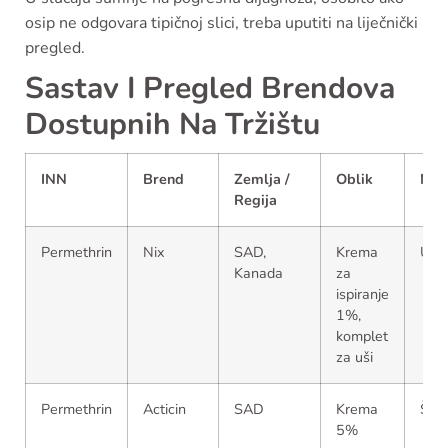
osip ne odgovara tipičnoj slici, treba uputiti na liječnički
pregled.
Sastav I Pregled Brendova
Dostupnih Na Tržištu
INN
Brend
Zemlja /
Oblik
Nam
Regija
Permethrin
Nix
SAD,
Krema
Uši
Kanada
za
ispiranje
1%,
komplet
za uši
Permethrin
Acticin
SAD
Krema
Šug
5%