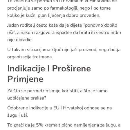
To znači da se permetrin u hrvatskim kućanstvima ne
procjenjuje samo po farmakologiji, nego i po tome
koliko je kućni plan liječenja dobro proveden.
Jedan roditelj često kaže da je dijete “ponovno dobilo
uši”, a nakon razgovora ispadne da brata ili sestru nitko
nije obradio.
U takvim situacijama ključ nije jači proizvod, nego bolja
organizacija tretmana.
Indikacije I Proširene
Primjene
Za što se permetrin smije koristiti, a što je samo
uobičajena praksa?
Odobrene indikacije u EU i Hrvatskoj odnose se na
šugu i uši.
To znači da je 5% krema tipično namijenjena za šugu, a