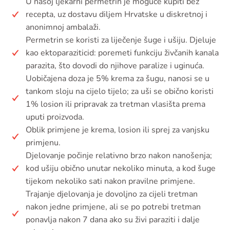
U našoj ljekarni permetrin je moguće kupiti bez
recepta, uz dostavu diljem Hrvatske u diskretnoj i
anonimnoj ambalaži.
Permetrin se koristi za liječenje šuge i ušiju. Djeluje
kao ektoparaziticid: poremeti funkciju živčanih kanala
parazita, što dovodi do njihove paralize i uginuća.
Uobičajena doza je 5% krema za šugu, nanosi se u
tankom sloju na cijelo tijelo; za uši se obično koristi
1% losion ili pripravak za tretman vlasišta prema
uputi proizvoda.
Oblik primjene je krema, losion ili sprej za vanjsku
primjenu.
Djelovanje počinje relativno brzo nakon nanošenja;
kod ušiju obično unutar nekoliko minuta, a kod šuge
tijekom nekoliko sati nakon pravilne primjene.
Trajanje djelovanja je dovoljno za cijeli tretman
nakon jedne primjene, ali se po potrebi tretman
ponavlja nakon 7 dana ako su živi paraziti i dalje