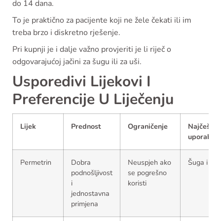
do 14 dana.
To je praktično za pacijente koji ne žele čekati ili im
treba brzo i diskretno rješenje.
Pri kupnji je i dalje važno provjeriti je li riječ o
odgovarajućoj jačini za šugu ili za uši.
Usporedivi Lijekovi I
Preferencije U Liječenju
Lijek
Prednost
Ograničenje
Najčešća
uporaba
Permetrin
Dobra
Neuspjeh ako
Šuga i uši
podnošljivost
se pogrešno
i
koristi
jednostavna
primjena