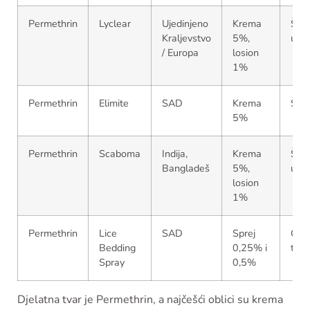
Permethrin
Lyclear
Ujedinjeno
Krema
Šuga
Kraljevstvo
5%,
uši
/ Europa
losion
1%
Permethrin
Elimite
SAD
Krema
Šug
5%
Permethrin
Scaboma
Indija,
Krema
Šuga
Bangladeš
5%,
uši
losion
1%
Permethrin
Lice
SAD
Sprej
Okol
Bedding
0,25% i
tre
Spray
0,5%
Djelatna tvar je Permethrin, a najčešći oblici su krema