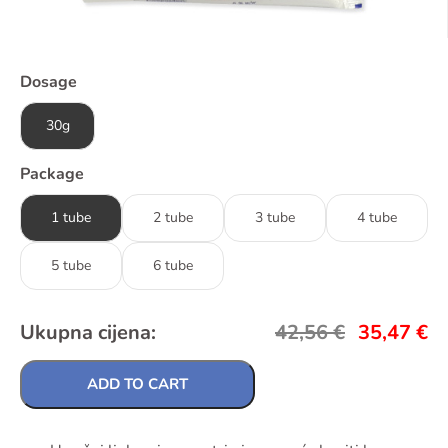
Dosage
30g
Package
1 tube
2 tube
3 tube
4 tube
5 tube
6 tube
Ukupna cijena:
42,56
€
35,47
€
ADD TO CART