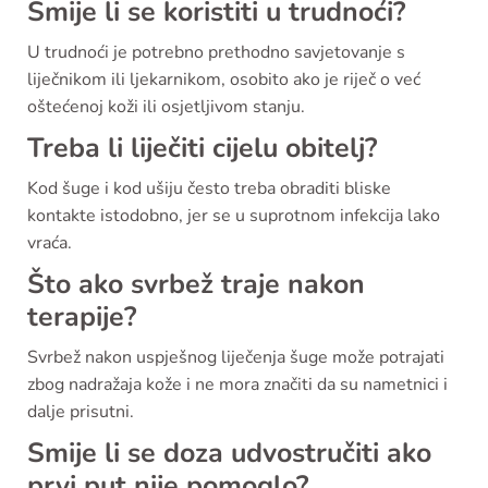
Smije li se koristiti u trudnoći?
U trudnoći je potrebno prethodno savjetovanje s
liječnikom ili ljekarnikom, osobito ako je riječ o već
oštećenoj koži ili osjetljivom stanju.
Treba li liječiti cijelu obitelj?
Kod šuge i kod ušiju često treba obraditi bliske
kontakte istodobno, jer se u suprotnom infekcija lako
vraća.
Što ako svrbež traje nakon
terapije?
Svrbež nakon uspješnog liječenja šuge može potrajati
zbog nadražaja kože i ne mora značiti da su nametnici i
dalje prisutni.
Smije li se doza udvostručiti ako
prvi put nije pomoglo?