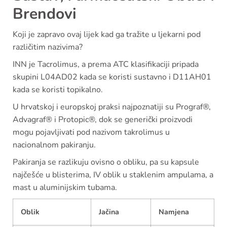
Brendovi
Koji je zapravo ovaj lijek kad ga tražite u ljekarni pod
različitim nazivima?
INN je Tacrolimus, a prema ATC klasifikaciji pripada
skupini L04AD02 kada se koristi sustavno i D11AH01
kada se koristi topikalno.
U hrvatskoj i europskoj praksi najpoznatiji su Prograf®,
Advagraf® i Protopic®, dok se generički proizvodi
mogu pojavljivati pod nazivom takrolimus u
nacionalnom pakiranju.
Pakiranja se razlikuju ovisno o obliku, pa su kapsule
najčešće u blisterima, IV oblik u staklenim ampulama, a
mast u aluminijskim tubama.
Oblik
Jačina
Namjena