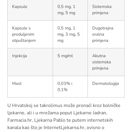
Kapsule
0,5 mg, 1
Sistemska
mg, 5 mg
primjena
Kapsule s
0,5 mg, 1
Dugotrajna
produljenim
mg, 3 mg, 5
oralna
otpuštanjem
mg
primjena
Injekcija
5 mg/ml
Akutna
sistemska
primjena
Mast
0,03% i
Dermatologija
0,1%
U Hrvatskoj se takrolimus može pronaći kroz bolničke
ljekarne, ali i u mrežama poput Ljekarne Jadran,
Farmacia.hr, Ljekarna Pablo te putem internetskih
kanala kao što je InternetLjekarna.hr, ovisno o