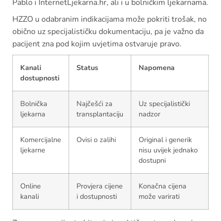
Pablo i InternetLjekarna.hr, ali i u bolničkim ljekarnama.
HZZO u odabranim indikacijama može pokriti trošak, no
obično uz specijalističku dokumentaciju, pa je važno da
pacijent zna pod kojim uvjetima ostvaruje pravo.
Kanali
Status
Napomena
dostupnosti
Bolnička
Najčešći za
Uz specijalistički
ljekarna
transplantaciju
nadzor
Komercijalne
Ovisi o zalihi
Original i generik
ljekarne
nisu uvijek jednako
dostupni
Online
Provjera cijene
Konačna cijena
kanali
i dostupnosti
može varirati