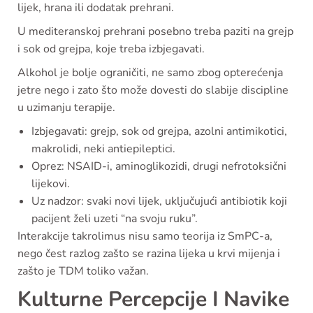
lijek, hrana ili dodatak prehrani.
U mediteranskoj prehrani posebno treba paziti na grejp
i sok od grejpa, koje treba izbjegavati.
Alkohol je bolje ograničiti, ne samo zbog opterećenja
jetre nego i zato što može dovesti do slabije discipline
u uzimanju terapije.
Izbjegavati: grejp, sok od grejpa, azolni antimikotici,
makrolidi, neki antiepileptici.
Oprez: NSAID-i, aminoglikozidi, drugi nefrotoksični
lijekovi.
Uz nadzor: svaki novi lijek, uključujući antibiotik koji
pacijent želi uzeti “na svoju ruku”.
Interakcije takrolimus nisu samo teorija iz SmPC-a,
nego čest razlog zašto se razina lijeka u krvi mijenja i
zašto je TDM toliko važan.
Kulturne Percepcije I Navike