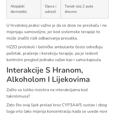
Atopijski
Djeca i
Tanak sloj 2 puta
dermatitis
odrasli
dnevno
U hrvatskoj praksi važno je da se doze ne preskaču i ne
mijenjaju samovoljno, jer kod sistemske terapije to
može značiti rizik odbacivanja presatka.
HZZO protokoli i bolničke ambulante često određuju
početak, praćenje i korekciju terapije, pa je redovit
kontrolni pregled jednako važan kao i sama kapsula.
Interakcije S Hranom,
Alkoholom I Lijekovima
Zašto se toliko inzistira na interakcijama kod
takrolimusa?
Zato što ovaj lijek prolazi kroz CYP3A4/5 sustav i zbog
toga vrlo lako mijenja koncentraciju kada se uvede novi