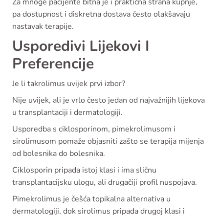
Za mnoge pacijente bitna je i praktična strana kupnje,
pa dostupnost i diskretna dostava često olakšavaju
nastavak terapije.
Usporedivi Lijekovi I
Preferencije
Je li takrolimus uvijek prvi izbor?
Nije uvijek, ali je vrlo često jedan od najvažnijih lijekova
u transplantaciji i dermatologiji.
Usporedba s ciklosporinom, pimekrolimusom i
sirolimusom pomaže objasniti zašto se terapija mijenja
od bolesnika do bolesnika.
Ciklosporin pripada istoj klasi i ima sličnu
transplantacijsku ulogu, ali drugačiji profil nuspojava.
Pimekrolimus je češća topikalna alternativa u
dermatologiji, dok sirolimus pripada drugoj klasi i