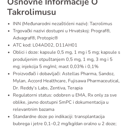
Osnovne Informacije O
Takrolimusu
INN (Međunarodni nezaštićeni naziv): Tacrolimus
Trgovački nazivi dostupni u Hrvatskoj: Prograf®,
Advagraf®, Protopic®
ATC kod: L04AD02, D11AH01
Oblici i doze: kapsule 0,5 mg, 1 mg i 5 mg; kapsule s
produljenim otpuštanjem 0,5 mg, 1 mg, 3 mg i 5
mg; injekcija 5 mg/ml; mast 0,03% i 0,1%
Proizvođači i dobavljači: Astellas Pharma, Sandoz,
Mylan, Accord Healthcare, Fujisawa Pharmaceutical,
Dr. Reddy’s Labs, Zentiva, Terapia
Regulatorni status: odobren u EMA, Rx only za sve
oblike, javno dostupni SmPC i dokumentacija u
relevantnim bazama
Standardne doze po indikaciji: transplantacija
bubrega i jetre 0,1–0,2 mg/kg/dan oralno u 2 doze;