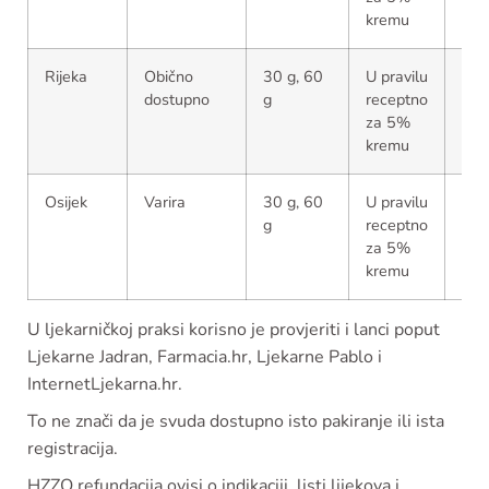
kremu
Rijeka
Obično
30 g, 60
U pravilu
Prov
dostupno
g
receptno
akt
za 5%
prav
kremu
Osijek
Varira
30 g, 60
U pravilu
Ref
g
receptno
ovis
za 5%
važ
kremu
sta
U ljekarničkoj praksi korisno je provjeriti i lanci poput
Ljekarne Jadran, Farmacia.hr, Ljekarne Pablo i
InternetLjekarna.hr.
To ne znači da je svuda dostupno isto pakiranje ili ista
registracija.
HZZO refundacija ovisi o indikaciji, listi lijekova i