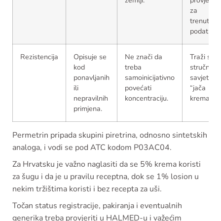
zemlji.
provjeriti
za
trenutačn
podatke.
Rezistencija
Opisuje se
Ne znači da
Traži se
kod
treba
stručni
ponavljanih
samoinicijativno
savjet, ne
ili
povećati
“jača
nepravilnih
koncentraciju.
krema”.
primjena.
Permetrin pripada skupini piretrina, odnosno sintetskih
analoga, i vodi se pod ATC kodom P03AC04.
Za Hrvatsku je važno naglasiti da se 5% krema koristi
za šugu i da je u pravilu receptna, dok se 1% losion u
nekim tržištima koristi i bez recepta za uši.
Točan status registracije, pakiranja i eventualnih
generika treba provjeriti u HALMED-u i važećim