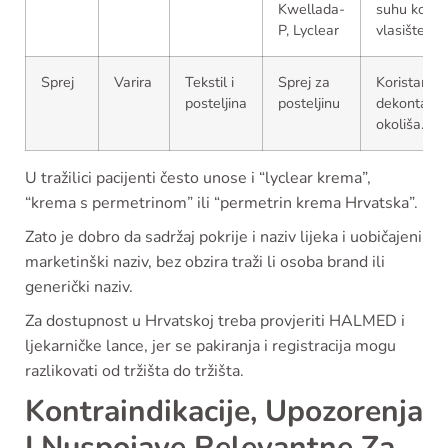
Kwellada-
suhu kosu i
P, Lyclear
vlasište.
Sprej
Varira
Tekstil i
Sprej za
Koristan za
posteljina
posteljinu
dekontamin
okoliša.
U tražilici pacijenti često unose i “lyclear krema”,
“krema s permetrinom” ili “permetrin krema Hrvatska”.
Zato je dobro da sadržaj pokrije i naziv lijeka i uobičajeni
marketinški naziv, bez obzira traži li osoba brand ili
generički naziv.
Za dostupnost u Hrvatskoj treba provjeriti HALMED i
ljekarničke lance, jer se pakiranja i registracija mogu
razlikovati od tržišta do tržišta.
Kontraindikacije, Upozorenja
I Nuspojave Relevantne Za