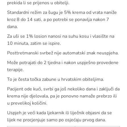
prekida li se prijenos u obitelji.
Standardni režim za šugu je 5% krema od vrata naniže
kroz 8 do 14 sati, a po potrebi se ponavlja nakon 7
dana.
Za uši se 1% losion nanosi na suhu kosu i vlasište na
10 minuta, zatim se ispire.
Posttretmanski svrbež nije automatski znak neuspjeha.
Može potrajati do 2 tjedna i nakon uspješno provedene
terapije.
To je česta točka zabune u hrvatskim obiteljima.
Pacijent ode kući, svrbi ga još nekoliko dana i zaključi da
krema nije djelovala, pa je ponovno namaže prebrzo ili
u prevelikoj količini.
Uspjeh je veći kada ljekarnik ili liječnik objasni da se
lijek ne procjenjuje samo po osjećaju prvog dana.