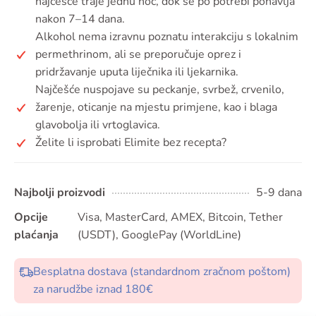
najčešće traje jednu noć, dok se po potrebi ponavlja
nakon 7–14 dana.
Alkohol nema izravnu poznatu interakciju s lokalnim
permethrinom, ali se preporučuje oprez i
pridržavanje uputa liječnika ili ljekarnika.
Najčešće nuspojave su peckanje, svrbež, crvenilo,
žarenje, oticanje na mjestu primjene, kao i blaga
glavobolja ili vrtoglavica.
Želite li isprobati Elimite bez recepta?
Najbolji proizvodi
5-9 dana
Opcije
Visa, MasterCard, AMEX, Bitcoin, Tether
plaćanja
(USDT), GooglePay (WorldLine)
Besplatna dostava (standardnom zračnom poštom)
za narudžbe iznad 180€