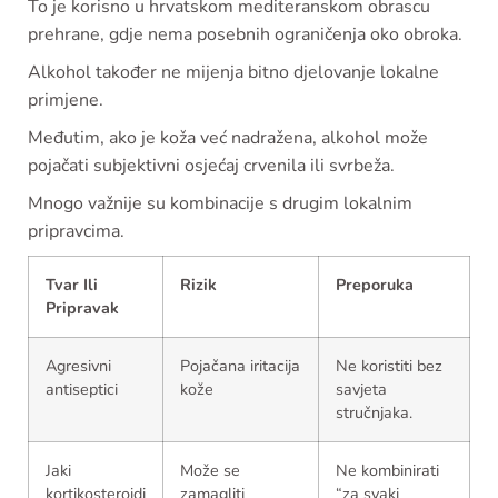
To je korisno u hrvatskom mediteranskom obrascu
prehrane, gdje nema posebnih ograničenja oko obroka.
Alkohol također ne mijenja bitno djelovanje lokalne
primjene.
Međutim, ako je koža već nadražena, alkohol može
pojačati subjektivni osjećaj crvenila ili svrbeža.
Mnogo važnije su kombinacije s drugim lokalnim
pripravcima.
Tvar Ili
Rizik
Preporuka
Pripravak
Agresivni
Pojačana iritacija
Ne koristiti bez
antiseptici
kože
savjeta
stručnjaka.
Jaki
Može se
Ne kombinirati
kortikosteroidi
zamagliti
“za svaki