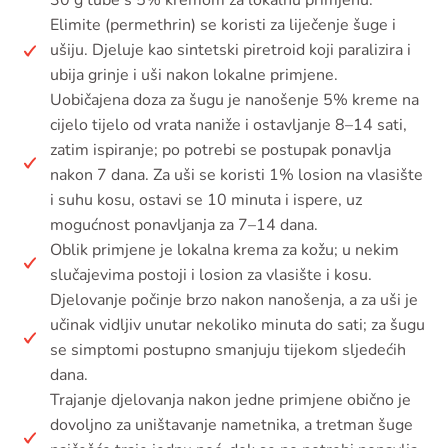
30 g tube s 5% kremom za lokalnu primjenu.
Elimite (permethrin) se koristi za liječenje šuge i
ušiju. Djeluje kao sintetski piretroid koji paralizira i
ubija grinje i uši nakon lokalne primjene.
Uobičajena doza za šugu je nanošenje 5% kreme na
cijelo tijelo od vrata naniže i ostavljanje 8–14 sati,
zatim ispiranje; po potrebi se postupak ponavlja
nakon 7 dana. Za uši se koristi 1% losion na vlasište
i suhu kosu, ostavi se 10 minuta i ispere, uz
mogućnost ponavljanja za 7–14 dana.
Oblik primjene je lokalna krema za kožu; u nekim
slučajevima postoji i losion za vlasište i kosu.
Djelovanje počinje brzo nakon nanošenja, a za uši je
učinak vidljiv unutar nekoliko minuta do sati; za šugu
se simptomi postupno smanjuju tijekom sljedećih
dana.
Trajanje djelovanja nakon jedne primjene obično je
dovoljno za uništavanje nametnika, a tretman šuge