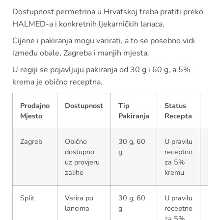
Dostupnost permetrina u Hrvatskoj treba pratiti preko
HALMED-a i konkretnih ljekarničkih lanaca.
Cijene i pakiranja mogu varirati, a to se posebno vidi
između obale, Zagreba i manjih mjesta.
U regiji se pojavljuju pakiranja od 30 g i 60 g, a 5%
krema je obično receptna.
Prodajno
Dostupnost
Tip
Status
Na
Mjesto
Pakiranja
Recepta
O 
Zagreb
Obično
30 g, 60
U pravilu
Akt
dostupno
g
receptno
sta
uz provjeru
za 5%
tre
zalihe
kremu
prov
Split
Varira po
30 g, 60
U pravilu
Ovis
lancima
g
receptno
lije
za 5%
indi