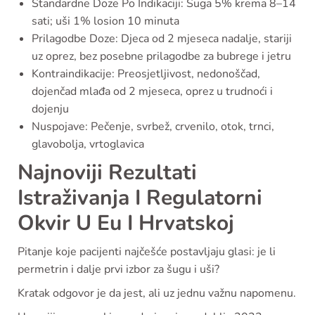
Standardne Doze Po Indikaciji: Šuga 5% krema 8–14
sati; uši 1% losion 10 minuta
Prilagodbe Doze: Djeca od 2 mjeseca nadalje, stariji
uz oprez, bez posebne prilagodbe za bubrege i jetru
Kontraindikacije: Preosjetljivost, nedonoščad,
dojenčad mlađa od 2 mjeseca, oprez u trudnoći i
dojenju
Nuspojave: Pečenje, svrbež, crvenilo, otok, trnci,
glavobolja, vrtoglavica
Najnoviji Rezultati
Istraživanja I Regulatorni
Okvir U Eu I Hrvatskoj
Pitanje koje pacijenti najčešće postavljaju glasi: je li
permetrin i dalje prvi izbor za šugu i uši?
Kratak odgovor je da jest, ali uz jednu važnu napomenu.