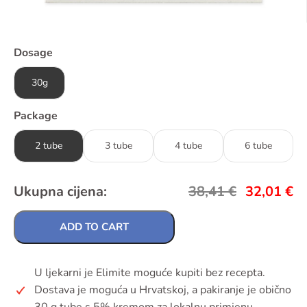
Dosage
30g
Package
2 tube
3 tube
4 tube
6 tube
Ukupna cijena:
38,41
€
32,01
€
ADD TO CART
U ljekarni je Elimite moguće kupiti bez recepta.
Dostava je moguća u Hrvatskoj, a pakiranje je obično