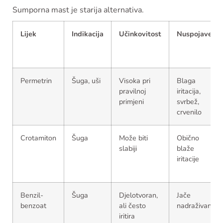
Sumporna mast je starija alternativa.
Lijek
Indikacija
Učinkovitost
Nuspojave
Permetrin
Šuga, uši
Visoka pri
Blaga
pravilnoj
iritacija,
primjeni
svrbež,
crvenilo
Crotamiton
Šuga
Može biti
Obično
slabiji
blaže
iritacije
Benzil-
Šuga
Djelotvoran,
Jače
benzoat
ali često
nadraživanje
iritira