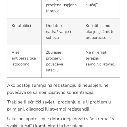
procjena uspjeha
slučaj”.
terapije
Keratolitici
Dodatno
Koristiti samo
nadraživanje i
ako je liječnik to
suhoća
preporučio.
Više
Zbunjuje
Ne mijenjati
antiparazitika
procjenu i
terapiju
istodobno
povećava
samoinicijativno.
iritaciju
Ako postoji sumnja na rezistenciju ili neuspjeh, ne
povećava se samoinicijativno koncentracija.
Traži se liječnički savjet i procjenjuje je li problem u
primjeni, dijagnozi ili stvarnoj rezistenciji.
U kućnoj apoteci nije dobra ideja držati više krema “za
svaki slučaj” i kombinirati ih bez plana.