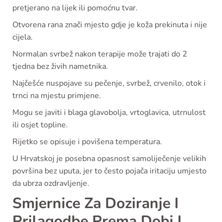
pretjerano na lijek ili pomoćnu tvar.
Otvorena rana znači mjesto gdje je koža prekinuta i nije
cijela.
Normalan svrbež nakon terapije može trajati do 2
tjedna bez živih nametnika.
Najčešće nuspojave su pečenje, svrbež, crvenilo, otok i
trnci na mjestu primjene.
Mogu se javiti i blaga glavobolja, vrtoglavica, utrnulost
ili osjet topline.
Rijetko se opisuje i povišena temperatura.
U Hrvatskoj je posebna opasnost samoliječenje velikih
površina bez uputa, jer to često pojača iritaciju umjesto
da ubrza ozdravljenje.
Smjernice Za Doziranje I
Prilagodbe Prema Dobi I