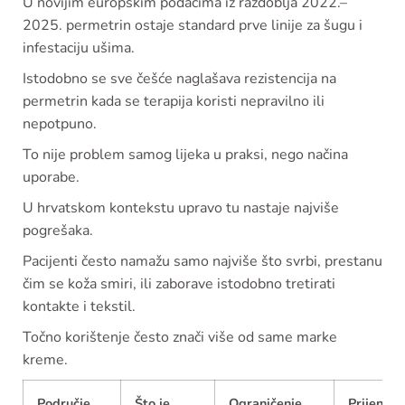
U novijim europskim podacima iz razdoblja 2022.–
2025. permetrin ostaje standard prve linije za šugu i
infestaciju ušima.
Istodobno se sve češće naglašava rezistencija na
permetrin kada se terapija koristi nepravilno ili
nepotpuno.
To nije problem samog lijeka u praksi, nego načina
uporabe.
U hrvatskom kontekstu upravo tu nastaje najviše
pogrešaka.
Pacijenti često namažu samo najviše što svrbi, prestanu
čim se koža smiri, ili zaborave istodobno tretirati
kontakte i tekstil.
Točno korištenje često znači više od same marke
kreme.
Područje
Što je
Ograničenje
Prijenos 