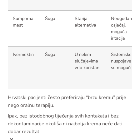
Sumporna
Šuga
Starija
Neugodan
mast
alternativa
osjećaj,
moguća
iritacija
Ivermektin
Šuga
U nekim
Sistemske
slučajevima
nuspojave
vrlo koristan
su moguće
Hrvatski pacijenti često preferiraju “brzu kremu” prije
nego oralnu terapiju.
Ipak, bez istodobnog liječenja svih kontakata i bez
dekontaminacije okoliša ni najbolja krema neće dati
dobar rezultat.