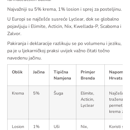
Najvažniji su 5% krema, 1% losion i sprej za posteljinu.
U Europi se najčešće susreće Lyclear, dok se globalno
pojavljuju i Elimite, Acticin, Nix, Kwellada-P, Scaboma i
Zalvor.
Pakiranja i deklaracije razlikuju se po volumenu i jeziku,
pa je u ljekarničkoj praksi uvijek važno čitati točno
navedenu jačinu.
Oblik
Jačina
Tipična
Primjer
Napomena
Namjena
Brenda
Hrvatsku
Krema
5%
Šuga
Elimite,
Najčešće
Acticin,
tražena ka
Lyclear
permetrin
krema za š
Losion
1%
Uši
Nix,
Koristi se 