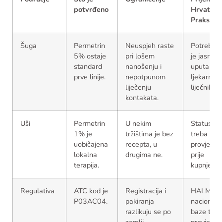
potvrđeno
Hrvatsku
Praksu
Šuga
Permetrin
Neuspjeh raste
Potrebna
5% ostaje
pri lošem
je jasna
standard
nanošenju i
uputa
prve linije.
nepotpunom
ljekarnika 
liječenju
liječnika.
kontakata.
Uši
Permetrin
U nekim
Status
1% je
tržištima je bez
treba
uobičajena
recepta, u
provjeriti
lokalna
drugima ne.
prije
terapija.
kupnje.
Regulativa
ATC kod je
Registracija i
HALMED 
P03AC04.
pakiranja
nacionaln
razlikuju se po
baze treb