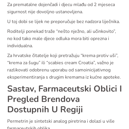
Za prematalne dojenčadi i djecu mlađu od 2 mjeseca
sigurnost nije dovoljno ustanovljena.
U toj dobi se lijek ne preporučuje bez nadzora liječnika.
Roditelji ponekad traže “nešto nježno, ali učinkovito”,
no kod tako male djece odluka mora biti oprezna i
individualna.
Za hrvatske čitatelje koji pretražuju “krema protiv uši”,
“krema za šugu” ili “scabies cream Croatia”, važno je
razlikovati odobrenu uporabu od samoinicijativnog
eksperimentiranja s drugim kremama iz kućne apoteke.
Sastav, Farmaceutski Oblici I
Pregled Brendova
Dostupnih U Regiji
Permetrin je sintetski analog piretrina i dolazi u više
farmaceutskih oblika.