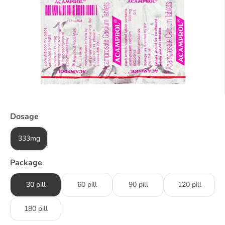
Dosage
333mg
Package
30 pill
60 pill
90 pill
120 pill
180 pill