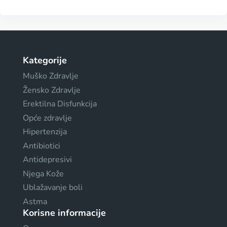
Kategorije
Muško Zdravlje
Žensko Zdravlje
Erektilna Disfunkcija
Opće zdravlje
Hipertenzija
Antibiotici
Antidepresivi
Njega Kože
Ublažavanje boli
Astma
Korisne informacije