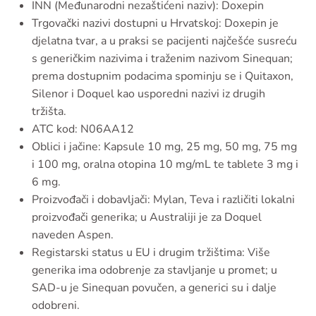
INN (Međunarodni nezaštićeni naziv): Doxepin
Trgovački nazivi dostupni u Hrvatskoj: Doxepin je
djelatna tvar, a u praksi se pacijenti najčešće susreću
s generičkim nazivima i traženim nazivom Sinequan;
prema dostupnim podacima spominju se i Quitaxon,
Silenor i Doquel kao usporedni nazivi iz drugih
tržišta.
ATC kod: N06AA12
Oblici i jačine: Kapsule 10 mg, 25 mg, 50 mg, 75 mg
i 100 mg, oralna otopina 10 mg/mL te tablete 3 mg i
6 mg.
Proizvođači i dobavljači: Mylan, Teva i različiti lokalni
proizvođači generika; u Australiji je za Doquel
naveden Aspen.
Registarski status u EU i drugim tržištima: Više
generika ima odobrenje za stavljanje u promet; u
SAD-u je Sinequan povučen, a generici su i dalje
odobreni.