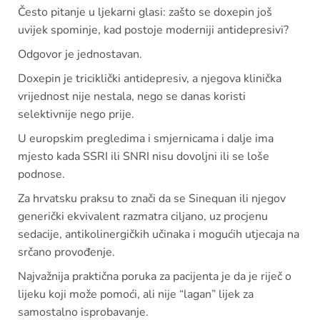
Često pitanje u ljekarni glasi: zašto se doxepin još
uvijek spominje, kad postoje moderniji antidepresivi?
Odgovor je jednostavan.
Doxepin je triciklički antidepresiv, a njegova klinička
vrijednost nije nestala, nego se danas koristi
selektivnije nego prije.
U europskim pregledima i smjernicama i dalje ima
mjesto kada SSRI ili SNRI nisu dovoljni ili se loše
podnose.
Za hrvatsku praksu to znači da se Sinequan ili njegov
generički ekvivalent razmatra ciljano, uz procjenu
sedacije, antikolinergičkih učinaka i mogućih utjecaja na
srčano provođenje.
Najvažnija praktična poruka za pacijenta je da je riječ o
lijeku koji može pomoći, ali nije “lagan” lijek za
samostalno isprobavanje.