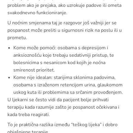
problem ako je prejaka, ako uzrokuje padove ili ometa
svakodnevno funkcioniranje.
U noćnim smjenama taj je razgovor još važniji jer se
pospanost može preliti u sigurnosni rizik na poslu ili u
prometu.
Kome može pomoći: osobama s depresijom i
anksioznošću koje trebaju sedativniji pristup, te
bolesnicima s nesanicom kod kojih je noćna
smirenost prioritet.
Kome nije idealan: starijima sklonima padovima,
osobama s izraženom retencijom urina, glaukomom
uskog kuta ili problemima sa srčanim provođenjem.
U ljekarni se često vidi da pacijent bolje prihvati
terapiju kada razumije zašto je pospanost očekivana i
kada treba reagirati.
To je praktična razlika između “teškog lijeka” i dobro
objašnjene terapije.