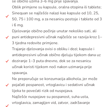
se obično uzima 3–6 mg prije spavanja.
Oblik primjene su kapsule, oralna otopina ili tablete;
Sinequan se najčešće nalazi kao kapsule od 10, 25,
50, 75 i 100 mg, a za nesanicu postoje i tablete od 3
i 6 mg.
Djelovanje obično počinje unutar nekoliko sati, ali
puni antidepresivni učinak najčešće se razvija kroz 1–
3 tjedna redovite primjene.
Trajanje djelovanja ovisi o obliku i dozi; kapsule i
antidepresivni učinak obično djeluju tijekom dana uz
doziranje 1–3 puta dnevno, dok se za nesanicu
učinak koristi tijekom noći nakon uzimanja prije
spavanja.
Ne preporučuje se konzumacija alkohola, jer može
pojačati pospanost, vrtoglavicu i sedativni učinak
lijeka te povećati rizik od nuspojava.
Najčešće nuspojave su pospanost, suha usta,
vrtoglavica, zamagljen vid, zatvor, zadržavanje