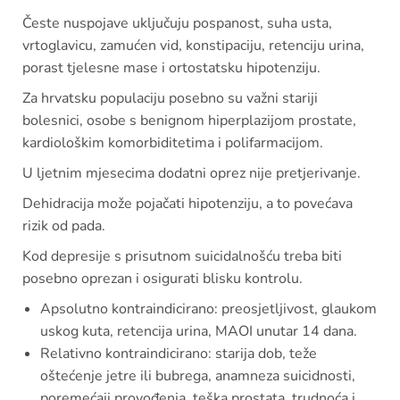
Česte nuspojave uključuju pospanost, suha usta,
vrtoglavicu, zamućen vid, konstipaciju, retenciju urina,
porast tjelesne mase i ortostatsku hipotenziju.
Za hrvatsku populaciju posebno su važni stariji
bolesnici, osobe s benignom hiperplazijom prostate,
kardiološkim komorbiditetima i polifarmacijom.
U ljetnim mjesecima dodatni oprez nije pretjerivanje.
Dehidracija može pojačati hipotenziju, a to povećava
rizik od pada.
Kod depresije s prisutnom suicidalnošću treba biti
posebno oprezan i osigurati blisku kontrolu.
Apsolutno kontraindicirano: preosjetljivost, glaukom
uskog kuta, retencija urina, MAOI unutar 14 dana.
Relativno kontraindicirano: starija dob, teže
oštećenje jetre ili bubrega, anamneza suicidnosti,
poremećaji provođenja, teška prostata, trudnoća i