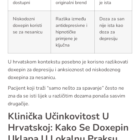
dostupni
originalni brend
je ista
Niskodozni
Razlika između
Doza za san
doxepin koristi
antidepresivne i
nije ista kao
se za nesanicu
hipnotičke
doza za
primjene je
depresiju
ključna
U hrvatskom kontekstu posebno je korisno razlikovati
doxepin za depresiju i anksioznost od niskodoznog
doxepina za nesanicu.
Pacijent koji traži “samo nešto za spavanje” često ne
zna da se isti lijek u različitim dozama ponaša sasvim
drugačije.
Klinička Učinkovitost U
Hrvatskoj: Kako Se Doxepin
Uklapa U Lokalnu Praksu