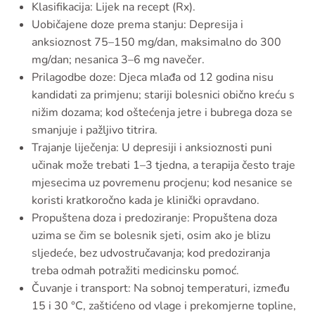
Klasifikacija: Lijek na recept (Rx).
Uobičajene doze prema stanju: Depresija i
anksioznost 75–150 mg/dan, maksimalno do 300
mg/dan; nesanica 3–6 mg navečer.
Prilagodbe doze: Djeca mlađa od 12 godina nisu
kandidati za primjenu; stariji bolesnici obično kreću s
nižim dozama; kod oštećenja jetre i bubrega doza se
smanjuje i pažljivo titrira.
Trajanje liječenja: U depresiji i anksioznosti puni
učinak može trebati 1–3 tjedna, a terapija često traje
mjesecima uz povremenu procjenu; kod nesanice se
koristi kratkoročno kada je klinički opravdano.
Propuštena doza i predoziranje: Propuštena doza
uzima se čim se bolesnik sjeti, osim ako je blizu
sljedeće, bez udvostručavanja; kod predoziranja
treba odmah potražiti medicinsku pomoć.
Čuvanje i transport: Na sobnoj temperaturi, između
15 i 30 °C, zaštićeno od vlage i prekomjerne topline,