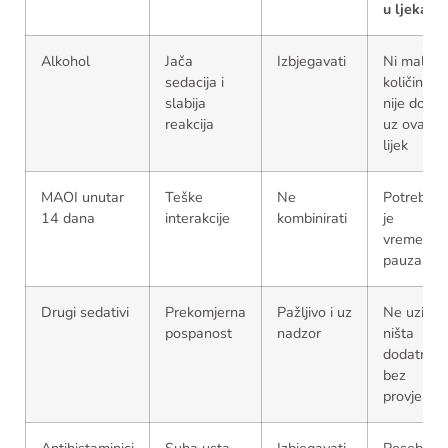
u ljekarni
Alkohol
Jača
Izbjegavati
Ni mala
sedacija i
količina
slabija
nije dobra
reakcija
uz ovaj
lijek
MAOI unutar
Teške
Ne
Potrebna
14 dana
interakcije
kombinirati
je
vremensk
pauza
Drugi sedativi
Prekomjerna
Pažljivo i uz
Ne uzimat
pospanost
nadzor
ništa
dodatno
bez
provjere