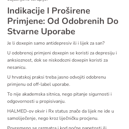
Indikacije I Proširene
Primjene: Od Odobrenih Do
Stvarne Uporabe
Je li doxepin samo antidepresiv ili i lijek za san?
U odobrenoj primjeni doxepin se koristi za depresiju i
anksioznost, dok se niskodozni doxepin koristi za
nesanicu.
U hrvatskoj praksi treba jasno odvojiti odobrenu
primjenu od off-label uporabe.
To nije akademska sitnica, nego pitanje sigurnosti i
odgovornosti u propisivanju.
HALMED-ov okvir i Rx status znače da lijek ne ide u
samoliječenje, nego kroz liječničku procjenu.
Povremeno se razmatra i kod noćne napetosti ili