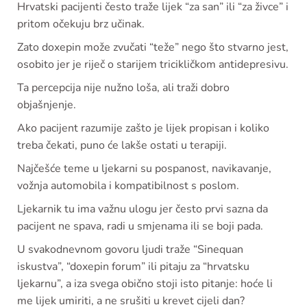
Hrvatski pacijenti često traže lijek “za san” ili “za živce” i
pritom očekuju brz učinak.
Zato doxepin može zvučati “teže” nego što stvarno jest,
osobito jer je riječ o starijem tricikličkom antidepresivu.
Ta percepcija nije nužno loša, ali traži dobro
objašnjenje.
Ako pacijent razumije zašto je lijek propisan i koliko
treba čekati, puno će lakše ostati u terapiji.
Najčešće teme u ljekarni su pospanost, navikavanje,
vožnja automobila i kompatibilnost s poslom.
Ljekarnik tu ima važnu ulogu jer često prvi sazna da
pacijent ne spava, radi u smjenama ili se boji pada.
U svakodnevnom govoru ljudi traže “Sinequan
iskustva”, “doxepin forum” ili pitaju za “hrvatsku
ljekarnu”, a iza svega obično stoji isto pitanje: hoće li
me lijek umiriti, a ne srušiti u krevet cijeli dan?