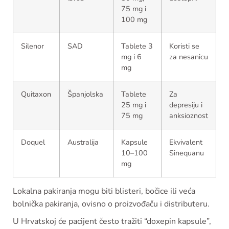
75 mg i
100 mg
Silenor
SAD
Tablete 3
Koristi se
mg i 6
za nesanicu
mg
Quitaxon
Španjolska
Tablete
Za
25 mg i
depresiju i
75 mg
anksioznost
Doquel
Australija
Kapsule
Ekvivalent
10–100
Sinequanu
mg
Lokalna pakiranja mogu biti blisteri, bočice ili veća
bolnička pakiranja, ovisno o proizvođaču i distributeru.
U Hrvatskoj će pacijent često tražiti “doxepin kapsule”,