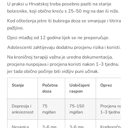
U praksi u Hrvatskoj treba posebno paziti na starije
bolesnike, koji obično kreću s 25–50 mg na dan ili niže.
Kod oštećenja jetre ili bubrega doza se smanjuje i titrira
pažljivo.
Djeci mlađoj od 12 godina lijek se ne preporučuje.
Adolescenti zahtijevaju dodatnu procjenu rizika i koristi.
Na kroničnoj terapiji važna je uredna dokumentacija,
procjena nuspojava i procjena koristi nakon 1–3 tjedna,
jer tada obično počinje biti vidljiv puni učinak.
Stanje
Početna
Uobičajeni
Oprez
doza
raspon
Depresija i
75
75–150
Procjena nako
anksioznost
mg/dan
mg/dan
1–3 tjedna
Nesanica
3–6 mg
3–6 mg
Kratkoročna