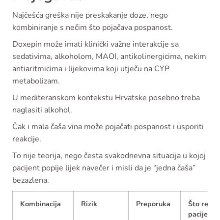
Najčešća greška nije preskakanje doze, nego
kombiniranje s nečim što pojačava pospanost.
Doxepin može imati klinički važne interakcije sa
sedativima, alkoholom, MAOI, antikolinergicima, nekim
antiaritmicima i lijekovima koji utječu na CYP
metabolizam.
U mediteranskom kontekstu Hrvatske posebno treba
naglasiti alkohol.
Čak i mala čaša vina može pojačati pospanost i usporiti
reakcije.
To nije teorija, nego česta svakodnevna situacija u kojoj
pacijent popije lijek navečer i misli da je “jedna čaša”
bezazlena.
Kombinacija
Rizik
Preporuka
Što reći
pacijentu