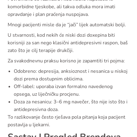
komorbidne tjeskobe, ali takva odluka mora imati
opravdanje i plan praćenja nuspojava.
Mnogi pacijenti misle da je “jači” lijek automatski bolji.
U stvarnosti, kod nekih će niski dozi doxepina biti
korisniji za san nego klasični antidepresivni raspon, baš
zato što je cilj terapije drukčiji.
Za svakodnevnu praksu korisno je zapamtiti tri pojma:
Odobreno: depresija, anksioznost i nesanica u niskoj
dozi prema dostupnim oblicima.
Off-label: uporaba izvan formalno navedenog
opsega, uz liječničku procjenu.
Doza za nesanicu: 3–6 mg navečer, što nije isto što i
antidepresivna doza.
To razlikovanje često rješava pola pitanja koja pacijent
postavlja u ljekarni.