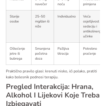
navečer
noću
primjena
Starije
25–50
Individualno
Veća
osobe
mg/dan ili
osjetljivost na
niže
sedaciju i
antikolinergičk
učinke
Oštećenje
Smanjena
Pažljiva
Potrebno
jetre ili
početna
titracija
praćenje
bubrega
doza
Praktično pravilo glasi: krenuti nisko, ići polako, pratiti
kako bolesnik podnosi terapiju.
Pregled Interakcija: Hrana,
Alkohol I Lijekovi Koje Treba
Izbjegavati