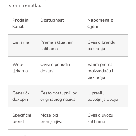
istom trenutku.
Prodajni
Dostupnost
Napomena o
kanal
cijeni
Ljekarna
Prema aktualnim
Ovisi o brendu i
zalihama
pakiranju
Web-
Ovisi o ponudi i
Varira prema
ljekarna
dostavi
proizvođaču i
pakiranju
Generički
Često dostupniji od
U pravilu
doxepin
originalnog naziva
povoljnija opcija
Specifični
Može biti
Ovisi o uvozu i
brend
promjenjiva
zalihama