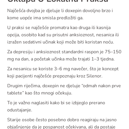
Najčešća dvojba je djeluje li doxepin dovoljno brzo i
kome uopće ima smisla predložiti ga.
U praksi se najčešće promatra kao druga ili kasnija
opcija, osobito kad su prisutni anksioznost, nesanica ili
izražen sedativni učinak koji može biti koristan noću.
Za depresiju i anksioznost standardni raspon je 75–150
mg na dan, a početak učinka može trajati 1–3 tjedna.
Za nesanicu se koriste 3–6 mg navečer, što je koncept
koji pacijenti najčešće prepoznaju kroz Silenor.
Drugim riječima, doxepin ne djeluje “odmah nakon prve
tablete” kao što mnogi očekuju.
To je važno naglasiti kako bi se izbjeglo prerano
odustajanje.
Starije osobe često posebno dobro reagiraju na jasno
objašnjenje da je pospanost očekivana, ali da postaje