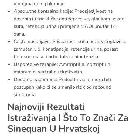
u originalnom pakiranju.
Apsolutne kontraindikacije: Preosjetljivost na
doxepin ili tricikličke antidepresive, glaukom uskog
kuta, retencija urina i primjena MAOI unutar 14
dana.
Česte nuspojave: Pospanost, suha usta, vrtoglavica,
zamućen vid, konstipacija, retencija urina, porast
tjelesne mase i ortostatska hipotenzija.
Usporedive terapije: Amitriptilin, nortriptilin,
imipramin, sertralin i fluoksetin.
Dodatna napomena: Prekid terapije mora biti
postupan kako bi se smanjio rizik od rebound
simptoma.
Najnoviji Rezultati
Istraživanja I Što To Znači Za
Sinequan U Hrvatskoj