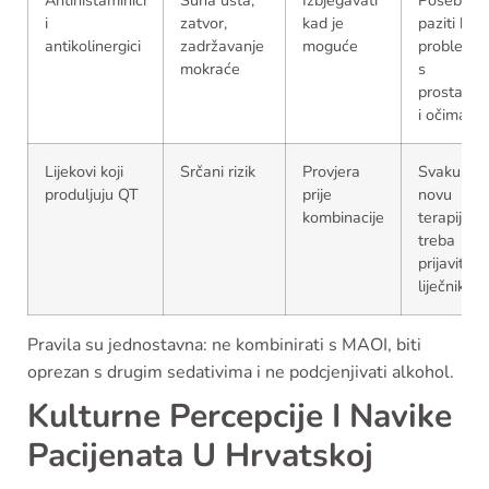
Antihistaminici
Suha usta,
Izbjegavati
Posebno
i
zatvor,
kad je
paziti kod
antikolinergici
zadržavanje
moguće
problema
mokraće
s
prostato
i očima
Lijekovi koji
Srčani rizik
Provjera
Svaku
produljuju QT
prije
novu
kombinacije
terapiju
treba
prijaviti
liječniku
Pravila su jednostavna: ne kombinirati s MAOI, biti
oprezan s drugim sedativima i ne podcjenjivati alkohol.
Kulturne Percepcije I Navike
Pacijenata U Hrvatskoj