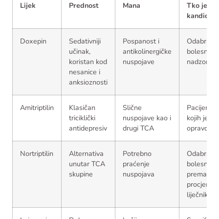
Lijek
Prednost
Mana
Tko je
kandidat
Doxepin
Sedativniji
Pospanost i
Odabrani
učinak,
antikolinergičke
bolesnici 
koristan kod
nuspojave
nadzorom
nesanice i
anksioznosti
Amitriptilin
Klasičan
Slične
Pacijenti 
triciklički
nuspojave kao i
kojih je T
antidepresiv
drugi TCA
opravdan
Nortriptilin
Alternativa
Potrebno
Odabrani
unutar TCA
praćenje
bolesnici
skupine
nuspojava
prema
procjeni
liječnika