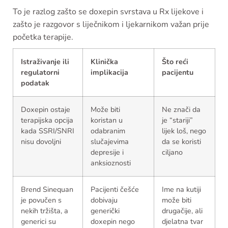
To je razlog zašto se doxepin svrstava u Rx lijekove i
zašto je razgovor s liječnikom i ljekarnikom važan prije
početka terapije.
Istraživanje ili
Klinička
Što reći
regulatorni
implikacija
pacijentu
podatak
Doxepin ostaje
Može biti
Ne znači da
terapijska opcija
koristan u
je “stariji”
kada SSRI/SNRI
odabranim
lijek loš, nego
nisu dovoljni
slučajevima
da se koristi
depresije i
ciljano
anksioznosti
Brend Sinequan
Pacijenti češće
Ime na kutiji
je povučen s
dobivaju
može biti
nekih tržišta, a
generički
drugačije, ali
generici su
doxepin nego
djelatna tvar