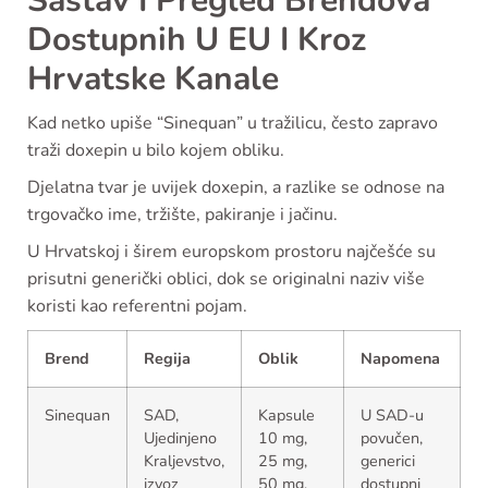
Sastav I Pregled Brendova
Dostupnih U EU I Kroz
Hrvatske Kanale
Kad netko upiše “Sinequan” u tražilicu, često zapravo
traži doxepin u bilo kojem obliku.
Djelatna tvar je uvijek doxepin, a razlike se odnose na
trgovačko ime, tržište, pakiranje i jačinu.
U Hrvatskoj i širem europskom prostoru najčešće su
prisutni generički oblici, dok se originalni naziv više
koristi kao referentni pojam.
Brend
Regija
Oblik
Napomena
Sinequan
SAD,
Kapsule
U SAD-u
Ujedinjeno
10 mg,
povučen,
Kraljevstvo,
25 mg,
generici
izvoz
50 mg,
dostupni