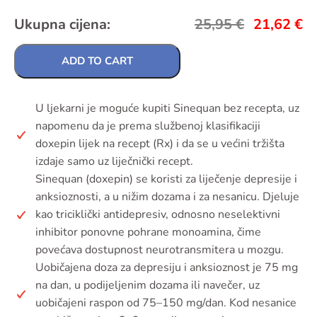
Ukupna cijena:
25,95
€
21,62
€
ADD TO CART
U ljekarni je moguće kupiti Sinequan bez recepta, uz
napomenu da je prema službenoj klasifikaciji
doxepin lijek na recept (Rx) i da se u većini tržišta
izdaje samo uz liječnički recept.
Sinequan (doxepin) se koristi za liječenje depresije i
anksioznosti, a u nižim dozama i za nesanicu. Djeluje
kao triciklički antidepresiv, odnosno neselektivni
inhibitor ponovne pohrane monoamina, čime
povećava dostupnost neurotransmitera u mozgu.
Uobičajena doza za depresiju i anksioznost je 75 mg
na dan, u podijeljenim dozama ili navečer, uz
uobičajeni raspon od 75–150 mg/dan. Kod nesanice