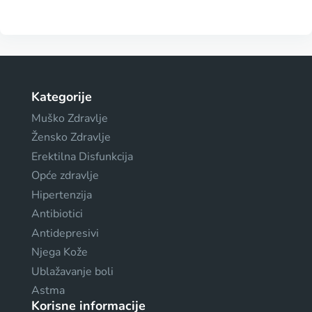
Kategorije
Muško Zdravlje
Žensko Zdravlje
Erektilna Disfunkcija
Opće zdravlje
Hipertenzija
Antibiotici
Antidepresivi
Njega Kože
Ublažavanje boli
Astma
Korisne informacije