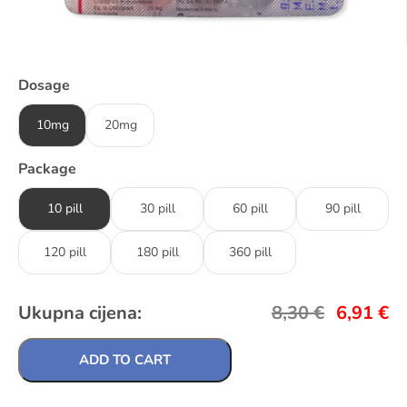
Dosage
10mg
20mg
Package
10 pill
30 pill
60 pill
90 pill
120 pill
180 pill
360 pill
Ukupna cijena:
8,30
€
6,91
€
ADD TO CART