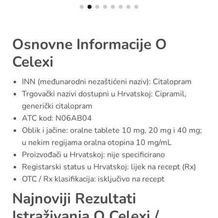
Osnovne Informacije O
Celexi
INN (međunarodni nezaštićeni naziv): Citalopram
Trgovački nazivi dostupni u Hrvatskoj: Cipramil,
generički citalopram
ATC kod: N06AB04
Oblik i jačine: oralne tablete 10 mg, 20 mg i 40 mg;
u nekim regijama oralna otopina 10 mg/mL
Proizvođači u Hrvatskoj: nije specificirano
Registarski status u Hrvatskoj: lijek na recept (Rx)
OTC / Rx klasifikacija: isključivo na recept
Najnoviji Rezultati
Istraživanja O Celexi /