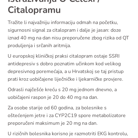
Citalopramu
Tražite li najvažniju informaciju odmah na početku,
sigurnosni signal za citalopram i dalje je jasan: doze
iznad 40 mg na dan nisu preporučene zbog rizika od QT
produljenja i srčanih aritmija.
U europskoj kliničkoj praksi citalopram ostaje SSRI
antidepresiv s dobro poznatim učinkom kod velikog
depresivnog poremećaja, a u Hrvatskoj se taj pristup
prati kroz uobičajene liječničke i ljekarničke provjere.
Odrasli najčešće kreću s 20 mg jednom dnevno, a
uobičajeni raspon je 20 do 40 mg na dan.
Za osobe starije od 60 godina, za bolesnike s
oštećenjem jetre i za CYP2C19 spore metabolizatore
preporučeni maksimum je 20 mg na dan.
U rizičnih bolesnika korisno je razmotriti EKG kontrolu,