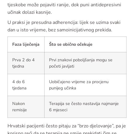
tjeskobe može pojaviti ranije, dok puni antidepresivni
učinak dolazi kasnije.
U praksi je presudna adherencija: lijek se uzima svaki
dan u isto vrijeme, bez samoinicijativnog prekida.
Faza liječenja
Što se obično očekuje
Prva 2 do 4
Prvi znakovi poboljšanja mogu se
tjedna
početi javljati
4 do 6
Uobičajeno vrijeme za procjenu
tjedana
punijeg učinka
Nakon
Terapija se često nastavlja najmanje
remisije
6 mjeseci
Hrvatski pacijenti često pitaju za “brzo djelovanje”, pa je
korisno reći da se terapija ne smije prekidati čim se