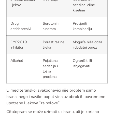
lijekovi
acetilsalicilne
kiseline
Drugi
Serotonin
Provjeriti
antidepresivi
sindrom
kombinaciju
CYP2C19
Porast razine
Moguća niža doza
inhibitori
lijeka
i dodatni oprez
Alkohol
Pojačana
Ograničiti ili
sedacija i
izbjegavati
lošija
procjena
U mediteranskoj svakodnevici nije problem samo
hrana, nego i navike poput vina uz obrok ili povremene
upotrebe lijekova “za bolove”.
Citalopram se može uzimati uz hranu, ali je korisno