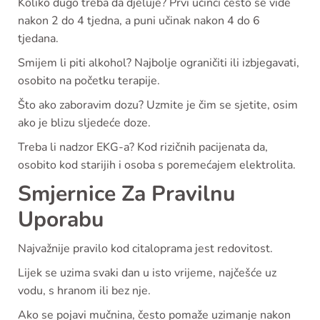
Koliko dugo treba da djeluje? Prvi učinci često se vide
nakon 2 do 4 tjedna, a puni učinak nakon 4 do 6
tjedana.
Smijem li piti alkohol? Najbolje ograničiti ili izbjegavati,
osobito na početku terapije.
Što ako zaboravim dozu? Uzmite je čim se sjetite, osim
ako je blizu sljedeće doze.
Treba li nadzor EKG-a? Kod rizičnih pacijenata da,
osobito kod starijih i osoba s poremećajem elektrolita.
Smjernice Za Pravilnu
Uporabu
Najvažnije pravilo kod citaloprama jest redovitost.
Lijek se uzima svaki dan u isto vrijeme, najčešće uz
vodu, s hranom ili bez nje.
Ako se pojavi mučnina, često pomaže uzimanje nakon