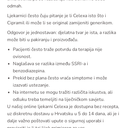
odmah.
Ljekarnici često čuju pitanje je li Celexa isto što i
Cipramil ili može li se original zamijeniti generikom.
Odgovor je jednostavan: djelatna tvar je ista, a razlika
može biti u pakiranju i proizvođaču.
Pacijenti često traže potvrdu da terapija nije
ovisnost.
Naglašava se razlika između SSRI-a i
benzodiazepina.
Prekid bez plana često vraća simptome i može
izazvati ustezanje.
Na internetu se mogu tražiti različita iskustva, ali
odluku treba temeljiti na liječničkom savjetu.
U našoj online ljekarni Celexa je dostupna bez recepta,
uz diskretnu dostavu u Hrvatsku u 5 do 14 dana, ali je i
dalje važno poštovati upute o sigurnoj uporabi i
provjeriti je li taj lijek primjeren za vas.