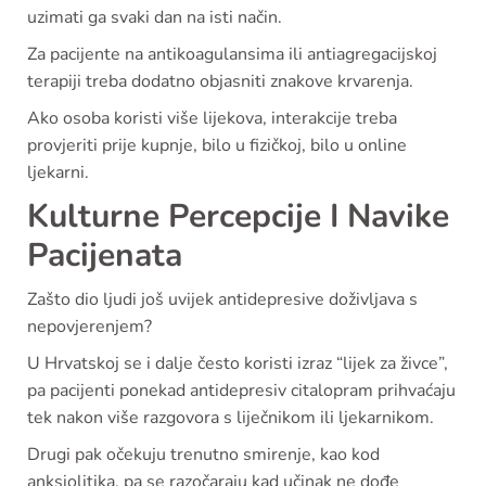
uzimati ga svaki dan na isti način.
Za pacijente na antikoagulansima ili antiagregacijskoj
terapiji treba dodatno objasniti znakove krvarenja.
Ako osoba koristi više lijekova, interakcije treba
provjeriti prije kupnje, bilo u fizičkoj, bilo u online
ljekarni.
Kulturne Percepcije I Navike
Pacijenata
Zašto dio ljudi još uvijek antidepresive doživljava s
nepovjerenjem?
U Hrvatskoj se i dalje često koristi izraz “lijek za živce”,
pa pacijenti ponekad antidepresiv citalopram prihvaćaju
tek nakon više razgovora s liječnikom ili ljekarnikom.
Drugi pak očekuju trenutno smirenje, kao kod
anksiolitika, pa se razočaraju kad učinak ne dođe