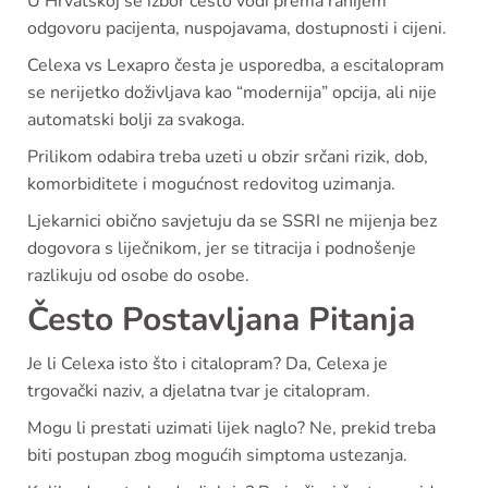
U Hrvatskoj se izbor često vodi prema ranijem
odgovoru pacijenta, nuspojavama, dostupnosti i cijeni.
Celexa vs Lexapro česta je usporedba, a escitalopram
se nerijetko doživljava kao “modernija” opcija, ali nije
automatski bolji za svakoga.
Prilikom odabira treba uzeti u obzir srčani rizik, dob,
komorbiditete i mogućnost redovitog uzimanja.
Ljekarnici obično savjetuju da se SSRI ne mijenja bez
dogovora s liječnikom, jer se titracija i podnošenje
razlikuju od osobe do osobe.
Često Postavljana Pitanja
Je li Celexa isto što i citalopram? Da, Celexa je
trgovački naziv, a djelatna tvar je citalopram.
Mogu li prestati uzimati lijek naglo? Ne, prekid treba
biti postupan zbog mogućih simptoma ustezanja.