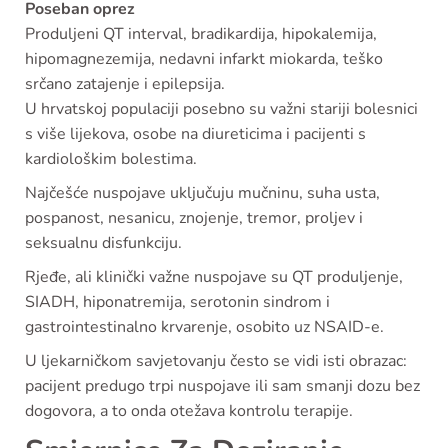
Poseban oprez
Produljeni QT interval, bradikardija, hipokalemija,
hipomagnezemija, nedavni infarkt miokarda, teško
srčano zatajenje i epilepsija.
U hrvatskoj populaciji posebno su važni stariji bolesnici
s više lijekova, osobe na diureticima i pacijenti s
kardiološkim bolestima.
Najčešće nuspojave uključuju mučninu, suha usta,
pospanost, nesanicu, znojenje, tremor, proljev i
seksualnu disfunkciju.
Rjeđe, ali klinički važne nuspojave su QT produljenje,
SIADH, hiponatremija, serotonin sindrom i
gastrointestinalno krvarenje, osobito uz NSAID-e.
U ljekarničkom savjetovanju često se vidi isti obrazac:
pacijent predugo trpi nuspojave ili sam smanji dozu bez
dogovora, a to onda otežava kontrolu terapije.