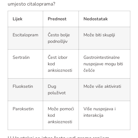
umjesto citaloprama?
Lijek
Prednost
Nedostatak
Escitalopram
Često bolje
Može biti skuplji
podnošljiv
Sertralin
Čest izbor
Gastrointestinalne
kod
nuspojave mogu biti
anksioznosti
češće
Fluoksetin
Dug
Može više aktivirati
poluživot
Paroksetin
Može pomoći
Više nuspojava i
kod
interakcija
anksioznosti