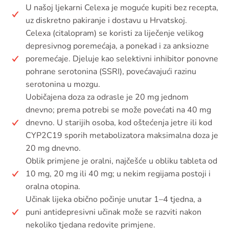
U našoj ljekarni Celexa je moguće kupiti bez recepta,
uz diskretno pakiranje i dostavu u Hrvatskoj.
Celexa (citalopram) se koristi za liječenje velikog
depresivnog poremećaja, a ponekad i za anksiozne
poremećaje. Djeluje kao selektivni inhibitor ponovne
pohrane serotonina (SSRI), povećavajući razinu
serotonina u mozgu.
Uobičajena doza za odrasle je 20 mg jednom
dnevno; prema potrebi se može povećati na 40 mg
dnevno. U starijih osoba, kod oštećenja jetre ili kod
CYP2C19 sporih metabolizatora maksimalna doza je
20 mg dnevno.
Oblik primjene je oralni, najčešće u obliku tableta od
10 mg, 20 mg ili 40 mg; u nekim regijama postoji i
oralna otopina.
Učinak lijeka obično počinje unutar 1–4 tjedna, a
puni antidepresivni učinak može se razviti nakon
nekoliko tjedana redovite primjene.