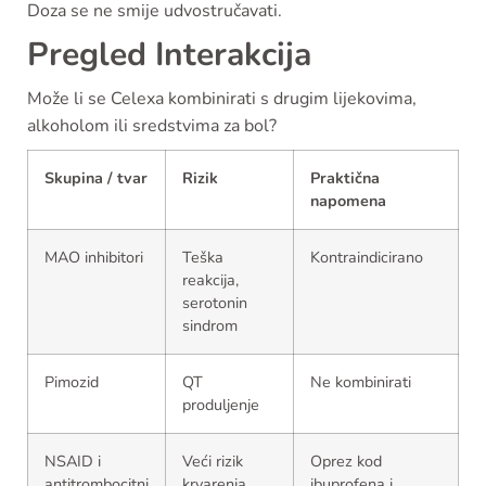
Doza se ne smije udvostručavati.
Pregled Interakcija
Može li se Celexa kombinirati s drugim lijekovima,
alkoholom ili sredstvima za bol?
Skupina / tvar
Rizik
Praktična
napomena
MAO inhibitori
Teška
Kontraindicirano
reakcija,
serotonin
sindrom
Pimozid
QT
Ne kombinirati
produljenje
NSAID i
Veći rizik
Oprez kod
antitrombocitni
krvarenja
ibuprofena i