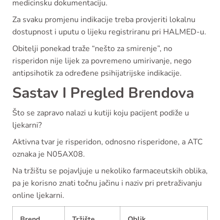
medicinsku dokumentaciju.
Za svaku promjenu indikacije treba provjeriti lokalnu
dostupnost i uputu o lijeku registriranu pri HALMED-u.
Obitelji ponekad traže “nešto za smirenje”, no
risperidon nije lijek za povremeno umirivanje, nego
antipsihotik za određene psihijatrijske indikacije.
Sastav I Pregled Brendova
Što se zapravo nalazi u kutiji koju pacijent podiže u
ljekarni?
Aktivna tvar je risperidon, odnosno risperidone, a ATC
oznaka je N05AX08.
Na tržištu se pojavljuje u nekoliko farmaceutskih oblika,
pa je korisno znati točnu jačinu i naziv pri pretraživanju
online ljekarni.
Brend
Tržište
Oblik