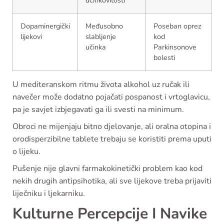
učinkovitosti
Dopaminergički
Međusobno
Poseban oprez
lijekovi
slabljenje
kod
učinka
Parkinsonove
bolesti
U mediteranskom ritmu života alkohol uz ručak ili
navečer može dodatno pojačati pospanost i vrtoglavicu,
pa je savjet izbjegavati ga ili svesti na minimum.
Obroci ne mijenjaju bitno djelovanje, ali oralna otopina i
orodisperzibilne tablete trebaju se koristiti prema uputi
o lijeku.
Pušenje nije glavni farmakokinetički problem kao kod
nekih drugih antipsihotika, ali sve lijekove treba prijaviti
liječniku i ljekarniku.
Kulturne Percepcije I Navike