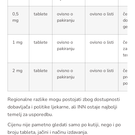
0,5
tablete
ovisno o
ovisno o listi
često
mg
pakiranju
dostu
generi
1 mg
tablete
ovisno o
ovisno o listi
čest i
pakiranju
za po
terapi
2 mg
tablete
ovisno o
ovisno o listi
često
pakiranju
pretra
pod I
Regionalne razlike mogu postojati zbog dostupnosti
dobavljača i politike ljekarne, ali INN ostaje najbolji
temelj za usporedbu.
Cijenu nije pametno gledati samo po kutiji, nego i po
broju tableta, jačini i načinu izdavanja.