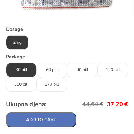
Dosage
2mg
Package
30 pill
60 pill
90 pill
120 pill
180 pill
270 pill
Ukupna cijena:
44,64
€
37,20
€
ADD TO CART