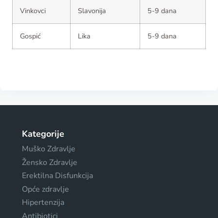
Vinkovci
Slavonija
5-9 dana
Gospić
Lika
5-9 dana
Kategorije
Muško Zdravlje
Žensko Zdravlje
Erektilna Disfunkcija
Opće zdravlje
Hipertenzija
Antibiotici