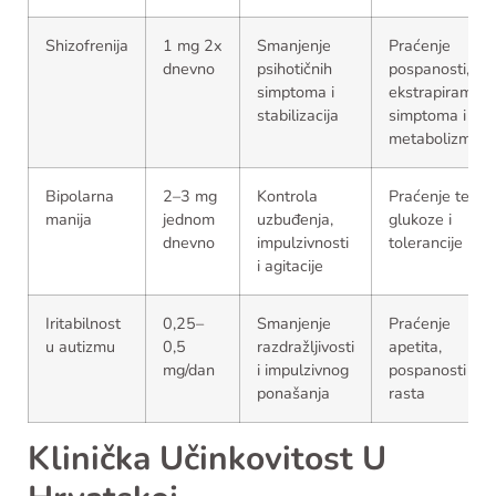
Shizofrenija
1 mg 2x
Smanjenje
Praćenje
dnevno
psihotičnih
pospanosti,
simptoma i
ekstrapiramidn
stabilizacija
simptoma i
metabolizma
Bipolarna
2–3 mg
Kontrola
Praćenje težine
manija
jednom
uzbuđenja,
glukoze i
dnevno
impulzivnosti
tolerancije
i agitacije
Iritabilnost
0,25–
Smanjenje
Praćenje
u autizmu
0,5
razdražljivosti
apetita,
mg/dan
i impulzivnog
pospanosti i
ponašanja
rasta
Klinička Učinkovitost U