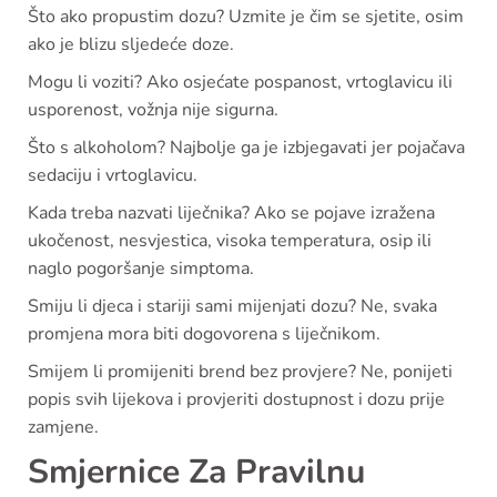
Što ako propustim dozu? Uzmite je čim se sjetite, osim
ako je blizu sljedeće doze.
Mogu li voziti? Ako osjećate pospanost, vrtoglavicu ili
usporenost, vožnja nije sigurna.
Što s alkoholom? Najbolje ga je izbjegavati jer pojačava
sedaciju i vrtoglavicu.
Kada treba nazvati liječnika? Ako se pojave izražena
ukočenost, nesvjestica, visoka temperatura, osip ili
naglo pogoršanje simptoma.
Smiju li djeca i stariji sami mijenjati dozu? Ne, svaka
promjena mora biti dogovorena s liječnikom.
Smijem li promijeniti brend bez provjere? Ne, ponijeti
popis svih lijekova i provjeriti dostupnost i dozu prije
zamjene.
Smjernice Za Pravilnu