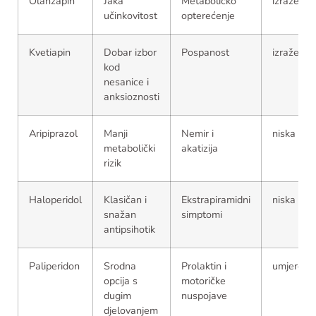
Olanzapin
Jaka
Metaboličko
izražena
učinkovitost
opterećenje
Kvetiapin
Dobar izbor
Pospanost
izražena
kod
nesanice i
anksioznosti
Aripiprazol
Manji
Nemir i
niska
metabolički
akatizija
rizik
Haloperidol
Klasičan i
Ekstrapiramidni
niska
snažan
simptomi
antipsihotik
Paliperidon
Srodna
Prolaktin i
umjerena
opcija s
motoričke
dugim
nuspojave
djelovanjem