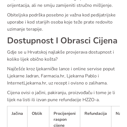
orijentacija, ali ne smiju zamijeniti stručno mišljenje.
Obiteljska podrška posebno je važna kod pedijatrijske
uporabe i kod starijih osoba koje teže prate redovito
uzimanje terapije.
Dostupnost I Obrasci Cijena
Gdje se u Hrvatskoj najlakše provjerava dostupnost i
koliko lijek obično košta?
Najčešće kroz ljekarničke lance i online servise poput
Ljekarne Jadran, Farmacia.hr, Ljekarna Pablo i
InternetLjekarna.hr, uz recept i ovisno o zalihama.
Cijena ovisi o jačini, pakiranju, proizvođaču i tome je li
lijek na listi ili izvan pune refundacije HZZO-a.
Jačina
Oblik
Procijenjeni
Refundacija
Napo
raspon
cijene