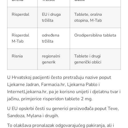
Risperdal
EU i druga
Tablete, oralna
tržišta
otopina, M-Tab
Risperdal
određena
Orodipersibilna tableta
M-Tab
tržišta
Risnia
regionalni
Tablete i drugi
generik
generički oblici
U Hrvatskoj pacijenti često pretražuju nazive poput
Ljekarne Jadran, Farmacia.hr, Ljekarna Pablo i
InternetLjekarna.hr, pa je korisno unijeti i djelatnu tvar i
jačinu, primjerice risperidon tablete 2 mg.
U EU opskrbi česti su generici proizvođača poput Teve,
Sandoza, Mylana i drugih.
To olakšava pronalazak odgovarajućeg pakiranja, ali i