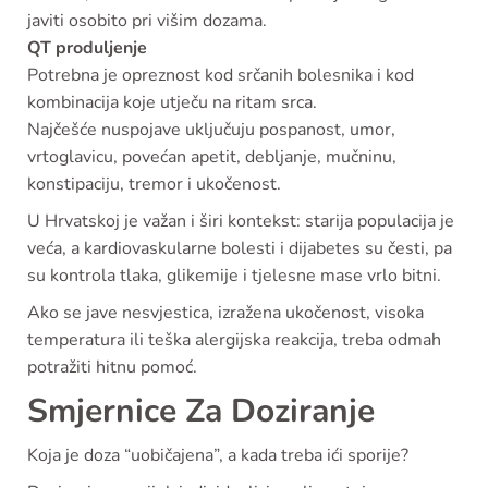
javiti osobito pri višim dozama.
QT produljenje
Potrebna je opreznost kod srčanih bolesnika i kod
kombinacija koje utječu na ritam srca.
Najčešće nuspojave uključuju pospanost, umor,
vrtoglavicu, povećan apetit, debljanje, mučninu,
konstipaciju, tremor i ukočenost.
U Hrvatskoj je važan i širi kontekst: starija populacija je
veća, a kardiovaskularne bolesti i dijabetes su česti, pa
su kontrola tlaka, glikemije i tjelesne mase vrlo bitni.
Ako se jave nesvjestica, izražena ukočenost, visoka
temperatura ili teška alergijska reakcija, treba odmah
potražiti hitnu pomoć.
Smjernice Za Doziranje
Koja je doza “uobičajena”, a kada treba ići sporije?