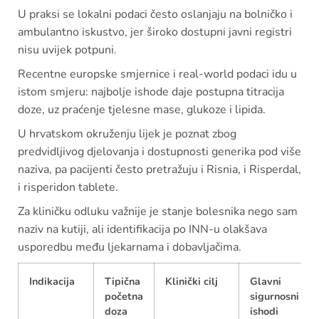
U praksi se lokalni podaci često oslanjaju na bolničko i
ambulantno iskustvo, jer široko dostupni javni registri
nisu uvijek potpuni.
Recentne europske smjernice i real-world podaci idu u
istom smjeru: najbolje ishode daje postupna titracija
doze, uz praćenje tjelesne mase, glukoze i lipida.
U hrvatskom okruženju lijek je poznat zbog
predvidljivog djelovanja i dostupnosti generika pod više
naziva, pa pacijenti često pretražuju i Risnia, i Risperdal,
i risperidon tablete.
Za kliničku odluku važnije je stanje bolesnika nego sam
naziv na kutiji, ali identifikacija po INN-u olakšava
usporedbu među ljekarnama i dobavljačima.
Indikacija
Tipična
Klinički cilj
Glavni
početna
sigurnosni
doza
ishodi