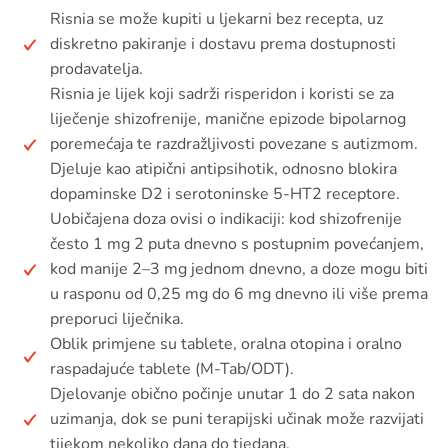
Risnia se može kupiti u ljekarni bez recepta, uz
diskretno pakiranje i dostavu prema dostupnosti
prodavatelja.
Risnia je lijek koji sadrži risperidon i koristi se za
liječenje shizofrenije, manične epizode bipolarnog
poremećaja te razdražljivosti povezane s autizmom.
Djeluje kao atipični antipsihotik, odnosno blokira
dopaminske D2 i serotoninske 5-HT2 receptore.
Uobičajena doza ovisi o indikaciji: kod shizofrenije
često 1 mg 2 puta dnevno s postupnim povećanjem,
kod manije 2–3 mg jednom dnevno, a doze mogu biti
u rasponu od 0,25 mg do 6 mg dnevno ili više prema
preporuci liječnika.
Oblik primjene su tablete, oralna otopina i oralno
raspadajuće tablete (M-Tab/ODT).
Djelovanje obično počinje unutar 1 do 2 sata nakon
uzimanja, dok se puni terapijski učinak može razvijati
tijekom nekoliko dana do tjedana.