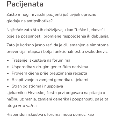
Pacijenata
Zašto mnogi hrvatski pacijenti još uvijek oprezno
gledaju na antipsihotike?
Najčešće zato što ih doživljavaju kao “teške lijekove” i
boje se pospanosti, promjene raspoloženja ili debljanja.
Zato je korisno jasno reći da je cilj smanjenje simptoma,
prevencija relapsa i bolja funkcionalnost u svakodnevici.
Traženje iskustava na forumima
Usporedba s drugim generičkim nazivima
Provjera cijene prije preuzimanja recepta
Raspitivanje o zamjeni generika u ljekarni
Strah od stigma i nuspojava
Ljekarnik u Hrvatskoj često prvi odgovara na pitanja o
načinu uzimanja, zamjeni generika i pospanosti, pa je ta
uloga vrlo važna.
Risperidon iskustva s foruma mogu pomoći kao