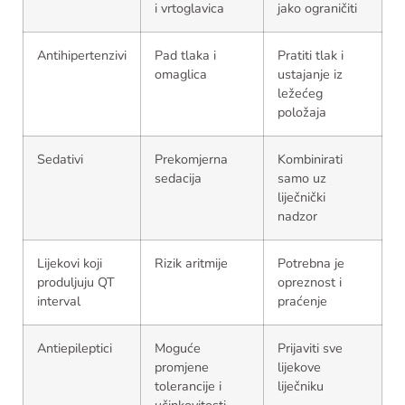
i vrtoglavica
jako ograničiti
Antihipertenzivi
Pad tlaka i
Pratiti tlak i
omaglica
ustajanje iz
ležećeg
položaja
Sedativi
Prekomjerna
Kombinirati
sedacija
samo uz
liječnički
nadzor
Lijekovi koji
Rizik aritmije
Potrebna je
produljuju QT
opreznost i
interval
praćenje
Antiepileptici
Moguće
Prijaviti sve
promjene
lijekove
tolerancije i
liječniku