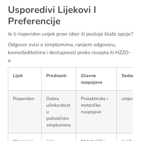
Usporedivi Lijekovi I
Preferencije
Je li risperidon uvijek pravi izbor ili postoje blaže opcije?
Odgovor ovisi o simptomima, ranijem odgovoru,
komorbiditetima i dostupnosti preko recepta ili HZZO-
a.
Lijek
Prednosti
Glavne
Sedacija
nuspojave
Risperidon
Dobra
Prolaktinske i
umjerena
učinkovitost
motoričke
u
nuspojave
psihotičnim
simptomima