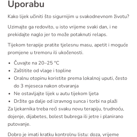
Uporabu
Kako lijek učiniti što sigurnijim u svakodnevnom životu?
Uzimajte ga redovito, u isto vrijeme svaki dan, i ne
prekidajte naglo jer to može potaknuti relaps.
Tijekom terapije pratite tjelesnu masu, apetit i moguće
promjene u tremoru ili ukočenosti.
Čuvajte na 20–25 °C
Zaštitite od vlage i topline
Oralnu otopinu koristite prema lokalnoj uputi, često
do 3 mjeseca nakon otvaranja
Ne ostavljajte lijek u autu tijekom ljeta
Držite ga dalje od izravnog sunca i torbi na plaži
Za ljekarnika treba reći svaku novu terapiju, trudnoću,
dojenje, dijabetes, bolest bubrega ili jetre i planirano
putovanje.
Dobro je imati kratku kontrolnu listu: doza, vrijeme