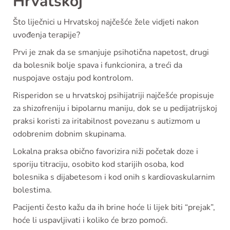
Hrvatskoj
Što liječnici u Hrvatskoj najčešće žele vidjeti nakon
uvođenja terapije?
Prvi je znak da se smanjuje psihotična napetost, drugi
da bolesnik bolje spava i funkcionira, a treći da
nuspojave ostaju pod kontrolom.
Risperidon se u hrvatskoj psihijatriji najčešće propisuje
za shizofreniju i bipolarnu maniju, dok se u pedijatrijskoj
praksi koristi za iritabilnost povezanu s autizmom u
odobrenim dobnim skupinama.
Lokalna praksa obično favorizira niži početak doze i
sporiju titraciju, osobito kod starijih osoba, kod
bolesnika s dijabetesom i kod onih s kardiovaskularnim
bolestima.
Pacijenti često kažu da ih brine hoće li lijek biti “prejak”,
hoće li uspavljivati i koliko će brzo pomoći.