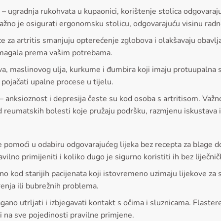
ugradnja rukohvata u kupaonici, korištenje stolica odgovarajuć
ažno je osigurati ergonomsku stolicu, odgovarajuću visinu radno
ce za artritis smanjuju opterećenje zglobova i olakšavaju obavlj
omagala prema vašim potrebama.
va, maslinovog ulja, kurkume i đumbira koji imaju protuupalna 
pojačati upalne procese u tijelu.
 anksioznost i depresija česte su kod osoba s artritisom. Važno
reumatskih bolesti koje pružaju podršku, razmjenu iskustava i 
e pomoći u odabiru odgovarajućeg lijeka bez recepta za blage do
vilno primijeniti i koliko dugo je sigurno koristiti ih bez liječni
no kod starijih pacijenata koji istovremeno uzimaju lijekove za 
arenja ili bubrežnih problema.
gano utrljati i izbjegavati kontakt s očima i sluznicama. Flaster
 na sve pojedinosti pravilne primjene.