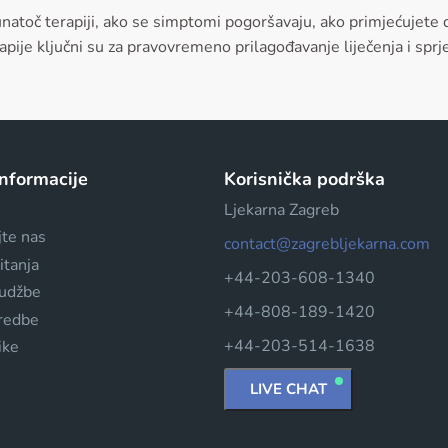
natoč terapiji, ako se simptomi pogoršavaju, ako primjećujete 
rapije ključni su za pravovremeno prilagođavanje liječenja i spr
informacije
Korisnička podrška
Ljekarna Zagreb
jte nas
contact@zagrebljekarna.com
itanja
+44-203-608-1340
rudžbe
+44-808-189-1420
dredbe
+44-203-514-1638
ike
LIVE CHAT