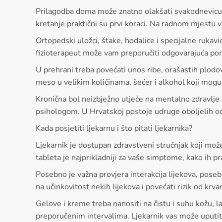
Prilagodba doma može znatno olakšati svakodnevicu – 
kretanje praktični su prvi koraci. Na radnom mjestu v
Ortopedski uložci, štake, hodalice i specijalne rukavi
fizioterapeut može vam preporučiti odgovarajuća p
U prehrani treba povećati unos ribe, orašastih plodo
meso u velikim količinama, šećer i alkohol koji mogu 
Kronična bol neizbježno utječe na mentalno zdravlje –
psihologom. U Hrvatskoj postoje udruge oboljelih od 
Kada posjetiti ljekarnu i što pitati ljekarnika?
Ljekarnik je dostupan zdravstveni stručnjak koji mož
tableta je najprikladniji za vaše simptome, kako ih pra
Posebno je važna provjera interakcija lijekova, poseb
na učinkovitost nekih lijekova i povećati rizik od krv
Gelove i kreme treba nanositi na čistu i suhu kožu, la
preporučenim intervalima. Ljekarnik vas može uputiti