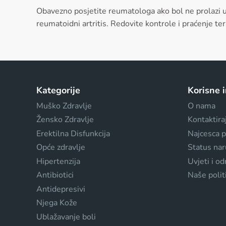
Obavezno posjetite reumatologa ako bol ne prolazi u
reumatoidni artritis. Redovite kontrole i praćenje te
Kategorije
Korisne 
Muško Zdravlje
O nama
Žensko Zdravlje
Kontaktira
Erektilna Disfunkcija
Najcesca p
Opće zdravlje
Status na
Hipertenzija
Uvjeti i o
Antibiotici
Naše polit
Antidepresivi
Njega Kože
Ublažavanje boli