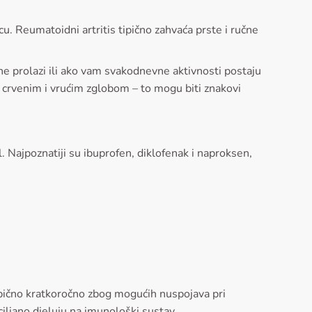
u. Reumatoidni artritis tipično zahvaća prste i ručne
a ne prolazi ili ako vam svakodnevne aktivnosti postaju
 crvenim i vrućim zglobom – to mogu biti znakovi
l. Najpoznatiji su ibuprofen, diklofenak i naproksen,
 obično kratkoročno zbog mogućih nuspojava pri
 ciljano djeluju na imunološki sustav.