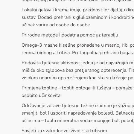
Lokalni gelovi i kreme imaju prednost jer djeluju d
sustav. Dodaci prehrani s glukozaminom i kondroitino
učinak varira od osobe do osobe.
Prirodne metode i dodatna pomoć uz terapiju
Omega-3 masne kiseline pronađene u masnoj ribi pop
reumatoidnog artritisa. Protuupalna prehrana bogata
Redovita tjelesna aktivnost jedna je od najvažnijih mj
mišiće oko zglobova bez pretjeranog opterećenja. Fiz
visokim udarnim opterećenjem kao što su trčanje po 
Primjena topline – toplih obloga ili tuševa – pomaže
osobito učinkovita.
Održavanje zdrave tjelesne težine iznimno je važno 
smanjiti bol i usporiti napredovanje bolesti. Balneot
učincima – topla mineralna voda smanjuje bol, pobolj
Savjeti za svakodnevni život s artritisom