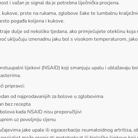
nost i važan je signal da je potrebna liječnička procjena.
, kukove, prste na rukama, zglobove šake te lumbalnu kralježnic
često pogađa koljena i kukove.
a traje dulje od nekoliko tjedana, ako primjećujete oteklinu koj
moć uključuju iznenadnu jaku bol s visokom temperaturom, jako
protuupalni lijekovi (NSAID) koji smanjuju upalu i ublažavaju bo
lasterima.
i pripravci:
jedan od najprodavanijih za bolove u zglobovima
an bez recepta
 bolova kada NSAID nisu preporučljivi
upnim uz povoljniju cijenu
učajevima jake upale ili egzacerbacije reumatoidnog artritisa,
specijalist može propisati metotreksat ili biološke lijekove koji