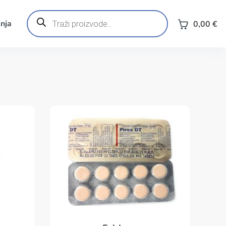
Products
search
nja
0,00
€