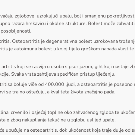
zahvaćaju zglobove, uzrokujući upalu, bol i smanjenu pokretljivo
tupno razara hrskavicu i okolne strukture. Bolest može zahvatiti
posobljenosti.
tritis. Osteoartritis je degenerativna bolest uzrokovana trošenje
is je autoimuna bolest u kojoj tijelo greškom napada vlastite 
i artritis koji se razvija u osoba s psorijazom, giht koji nastaj
ekcije. Svaka vrsta zahtijeva specifičan pristup liječenju.
rtritisa boluje više od 400.000 ljudi, a osteoartritis je poseb
i se trajno oštećuju, a kvaliteta života značajno pada.
klina, crvenilo i osjećaj topline oko zahvaćenog zgloba te ukoč
nastaje zbog nakupljanja tekućine u zglobu uslijed upale.
će upućuje na osteoartritis, dok ukočenost koja traje dulje od 