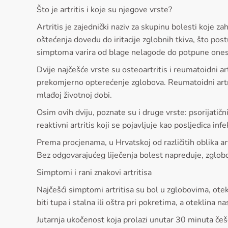
Što je artritis i koje su njegove vrste?
Artritis je zajednički naziv za skupinu bolesti koje 
oštećenja dovedu do iritacije zglobnih tkiva, što pos
simptoma varira od blage nelagode do potpune ones
Dvije najčešće vrste su osteoartritis i reumatoidni ar
prekomjerno opterećenje zglobova. Reumatoidni artrit
mlađoj životnoj dobi.
Osim ovih dviju, poznate su i druge vrste: psorijatičn
reaktivni artritis koji se pojavljuje kao posljedica inf
Prema procjenama, u Hrvatskoj od različitih oblika a
Bez odgovarajućeg liječenja bolest napreduje, zglobov
Simptomi i rani znakovi artritisa
Najčešći simptomi artritisa su bol u zglobovima, ote
biti tupa i stalna ili oštra pri pokretima, a oteklina 
Jutarnja ukočenost koja prolazi unutar 30 minuta češ