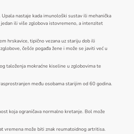
st. Upala nastaje kada imunološki sustav ili mehanička
 jedan ili više zglobova istovremeno, a intenzitet
m hrskavice, tipično vezana uz stariju dob ili
zglobove, češće pogađa žene i može se javiti već u
e zbog taloženja mokraćne kiseline u zglobovima te
no rasprostranjen među osobama starijim od 60 godina.
enost koja ograničava normalno kretanje. Bol može
sat vremena može biti znak reumatoidnog artritisa.