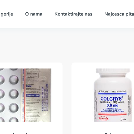
gorije
O nama
Kontaktirajte nas
Najcesca pita