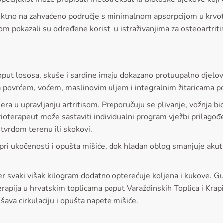
irektno na zahvaćeno područje s minimalnom apsorpcijom u krvot
m pokazali su određene koristi u istraživanjima za osteoartriti
ut lososa, skuše i sardine imaju dokazano protuupalno djelova
 povrćem, voćem, maslinovim uljem i integralnim žitaricama po
era u upravljanju artritisom. Preporučuju se plivanje, vožnja bic
ioterapeut može sastaviti individualni program vježbi prilagođe
tvrdom terenu ili skokovi.
 pri ukočenosti i opušta mišiće, dok hladan oblog smanjuje akut
jer svaki višak kilogram dodatno opterećuje koljena i kukove. 
erapija u hrvatskim toplicama poput Varaždinskih Toplica i Krapi
šava cirkulaciju i opušta napete mišiće.