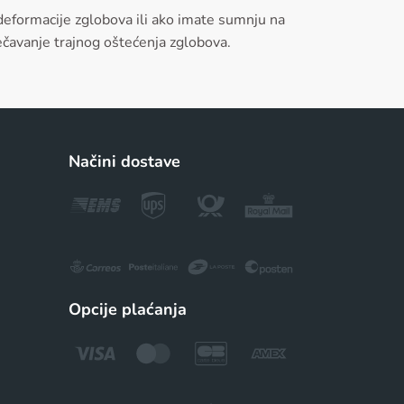
deformacije zglobova ili ako imate sumnju na
ječavanje trajnog oštećenja zglobova.
Načini dostave
Opcije plaćanja