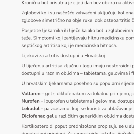
Kronična bol prisutna je cijeli dan bez obzira na aktiv
Zglobovi koji su najčešće zahvaćeni uključuju koljena
zglobove simetrično na obje ruke, dok osteoartritis 
Posjetite ljekarnika ili liječnika ako bol u zglobovim
teže. Simptomi koji zahtijevaju hitnu medicinsku po
septičkog artritisa koji je medicinska hitnoća.
Lijekovi za artritis dostupni u Hrvatskoj
U liječenju artritisa ključnu ulogu imaju nesteroidni 
dostupni u raznim oblicima – tabletama, gelovima i f
U hrvatskim ljekarnama posebno su popularni sljedeć
Voltaren
– gel s diklofenakom za lokalnu primjenu, 
Nurofen
– ibuprofen u tabletama i gelovima, dostup
Lekadol
– paracetamol koji se koristi za ublažavanje
Diclofenac gel
u različitim generičkim oblicima dost
Kortikosteroidi poput prednizolona propisuju se u sl
dugotrajnoj primjeni. Za reumatoidni artritis liječnik 