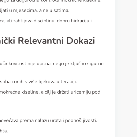
i, nego za dugoročnu kontrolu mokraćne kiseline.
ljati u mjesecima, a ne u satima.
, ali zahtijeva disciplinu, dobru hidraciju i
inički Relevantni Dokazi
učinkovitost nije upitna, nego je ključno sigurno
a i onih s više lijekova u terapiji.
okraćne kiseline, a cilj je držati uricemiju pod
ovećava prema nalazu urata i podnošljivosti.
hta.