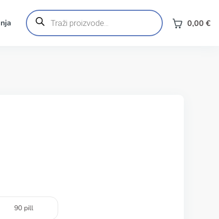
Products
search
nja
0,00
€
90 pill