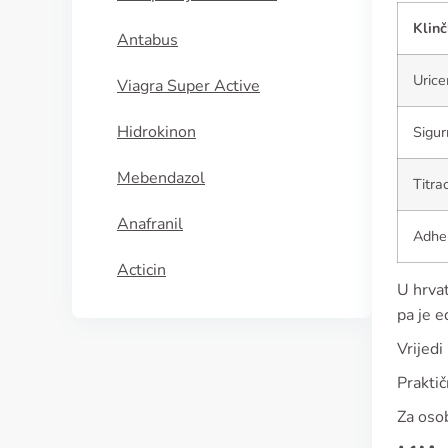
Klinč
Antabus
Urice
Viagra Super Active
Hidrokinon
Sigur
Mebendazol
Titra
Anafranil
Adher
Acticin
U hrvat
pa je e
Vrijedi
Praktič
Za osob