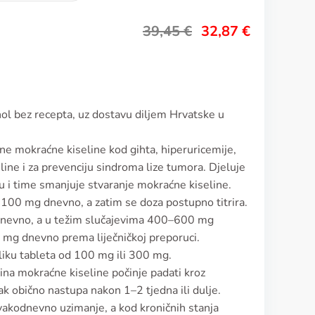
39,45
€
32,87
€
nol bez recepta, uz dostavu diljem Hrvatske u
ine mokraćne kiseline kod gihta, hiperuricemije,
ne i za prevenciju sindroma lize tumora. Djeluje
u i time smanjuje stvaranje mokraćne kiseline.
 100 mg dnevno, a zatim se doza postupno titrira.
nevno, a u težim slučajevima 400–600 mg
mg dnevno prema liječničkoj preporuci.
bliku tableta od 100 mg ili 300 mg.
zina mokraćne kiseline počinje padati kroz
ak obično nastupa nakon 1–2 tjedna ili dulje.
svakodnevno uzimanje, a kod kroničnih stanja