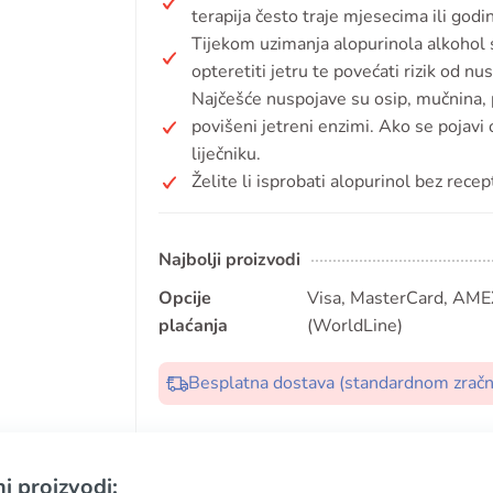
terapija često traje mjesecima ili god
Tijekom uzimanja alopurinola alkohol 
opteretiti jetru te povećati rizik od nu
Najčešće nuspojave su osip, mučnina, p
povišeni jetreni enzimi. Ako se pojavi o
liječniku.
Želite li isprobati alopurinol bez recep
Najbolji proizvodi
Opcije
Visa, MasterCard, AMEX
plaćanja
(WorldLine)
Besplatna dostava (standardnom zrač
i proizvodi: