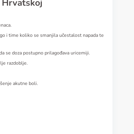
 Hrvatskoj
enaca.
go i time koliko se smanjila učestalost napada te
ada se doza postupno prilagođava uricemiji.
lje razdoblje.
ašenje akutne boli.