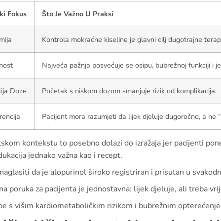
ki Fokus
Što Je Važno U Praksi
mija
Kontrola mokraćne kiseline je glavni cilj dugotrajne terapi
nost
Najveća pažnja posvećuje se osipu, bubrežnoj funkciji i 
cija Doze
Početak s niskom dozom smanjuje rizik od komplikacija.
encija
Pacijent mora razumjeti da lijek djeluje dugoročno, a ne “
skom kontekstu to posebno dolazi do izražaja jer pacijenti pon
dukacija jednako važna kao i recept.
 naglasiti da je alopurinol široko registriran i prisutan u svako
na poruka za pacijenta je jednostavna: lijek djeluje, ali treba vr
e s višim kardiometaboličkim rizikom i bubrežnim opterećenjem 