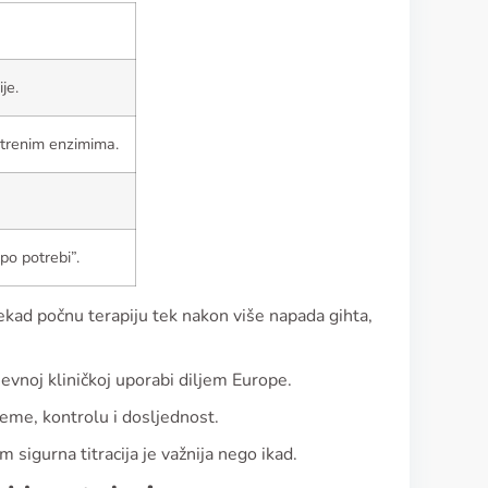
je.
jetrenim enzimima.
po potrebi”.
ekad počnu terapiju tek nakon više napada gihta,
dnevnoj kliničkoj uporabi diljem Europe.
ijeme, kontrolu i dosljednost.
sigurna titracija je važnija nego ikad.