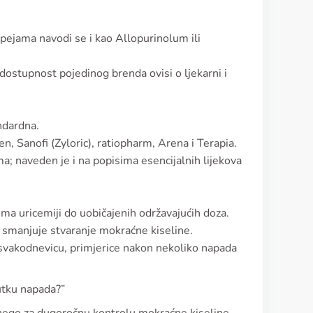
pejama navodi se i kao Allopurinolum ili
dostupnost pojedinog brenda ovisi o ljekarni i
ndardna.
n, Sanofi (Zyloric), ratiopharm, Arena i Terapia.
ma; naveden je i na popisima esencijalnih lijekova
ma uricemiji do uobičajenih održavajućih doza.
i smanjuje stvaranje mokraćne kiseline.
i svakodnevicu, primjerice nakon nekoliko napada
nutku napada?”