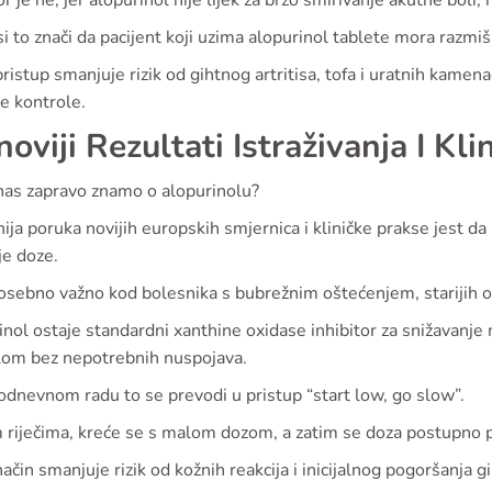
 je ne, jer alopurinol nije lijek za brzo smirivanje akutne bol
i to znači da pacijent koji uzima alopurinol tablete mora razmiš
ristup smanjuje rizik od gihtnog artritisa, tofa i uratnih kamenaca
e kontrole.
noviji Rezultati Istraživanja I Kl
nas zapravo znamo o alopurinolu?
ija poruka novijih europskih smjernica i kliničke prakse jest da 
nje doze.
osebno važno kod bolesnika s bubrežnim oštećenjem, starijih osob
nol ostaje standardni xanthine oxidase inhibitor za snižavanje m
lom bez nepotrebnih nuspojava.
odnevnom radu to se prevodi u pristup “start low, go slow”.
 riječima, kreće se s malom dozom, a zatim se doza postupno p
ačin smanjuje rizik od kožnih reakcija i inicijalnog pogoršanja gi