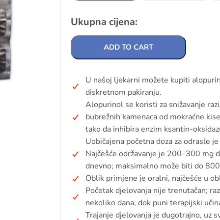
Ukupna cijena:
ADD TO CART
U našoj ljekarni možete kupiti alopuri
diskretnom pakiranju.
Alopurinol se koristi za snižavanje raz
bubrežnih kamenaca od mokraćne kiseli
tako da inhibira enzim ksantin-oksidaz
Uobičajena početna doza za odrasle je
Najčešće održavanje je 200–300 mg d
dnevno; maksimalno može biti do 800 
Oblik primjene je oralni, najčešće u o
Početak djelovanja nije trenutačan; ra
nekoliko dana, dok puni terapijski učin
Trajanje djelovanja je dugotrajno, uz 