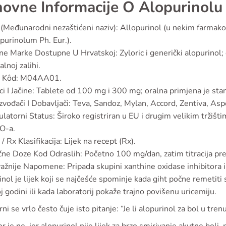
ovne Informacije O Alopurinolu
(Međunarodni nezaštićeni naziv): Allopurinol (u nekim farmako
purinolum Ph. Eur.).
e Marke Dostupne U Hrvatskoj: Zyloric i generički alopurinol; 
alnoj zalihi.
 Kôd: M04AA01.
ci I Jačine: Tablete od 100 mg i 300 mg; oralna primjena je sta
zvođači I Dobavljači: Teva, Sandoz, Mylan, Accord, Zentiva, Aspe
latorni Status: Široko registriran u EU i drugim velikim tržišti
-a.
/ Rx Klasifikacija: Lijek na recept (Rx).
čne Doze Kod Odraslih: Početno 100 mg/dan, zatim titracija pre
ažnije Napomene: Pripada skupini xanthine oxidase inhibitora 
nol je lijek koji se najčešće spominje kada giht počne remetit
j godini ili kada laboratorij pokaže trajno povišenu uricemiju.
rni se vrlo često čuje isto pitanje: “Je li alopurinol za bol u tre