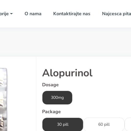
rije
O nama
Kontaktirajte nas
Najcesca pita
Alopurinol
Dosage
300mg
Package
30 pill
60 pill