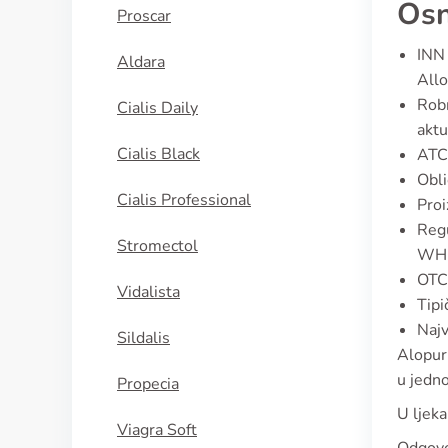
Osn
Proscar
INN 
Aldara
Allo
Robn
Cialis Daily
aktu
Cialis Black
ATC
Obli
Cialis Professional
Proi
Regu
Stromectol
WHO
OTC 
Vidalista
Tipi
Najv
Sildalis
Alopuri
u jedno
Propecia
U ljeka
Viagra Soft