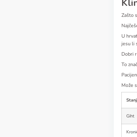
Kli
Zašto s
Najčešć
U hrvat
jesu li 
Dobri r
To znač
Pacijen
Može se
Stan
Giht
Kroni