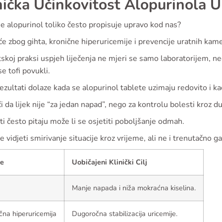
nička Učinkovitost Alopurinola U
e alopurinol toliko često propisuje upravo kod nas?
e zbog gihta, kronične hiperuricemije i prevencije uratnih kam
skoj praksi uspjeh liječenja ne mjeri se samo laboratorijem, ne
se tofi povukli.
ezultati dolaze kada se alopurinol tablete uzimaju redovito i k
i da lijek nije “za jedan napad”, nego za kontrolu bolesti kroz du
ti često pitaju može li se osjetiti poboljšanje odmah.
 vidjeti smirivanje situacije kroz vrijeme, ali ne i trenutačno g
je
Uobičajeni Klinički Cilj
Manje napada i niža mokraćna kiselina.
čna hiperuricemija
Dugoročna stabilizacija uricemije.