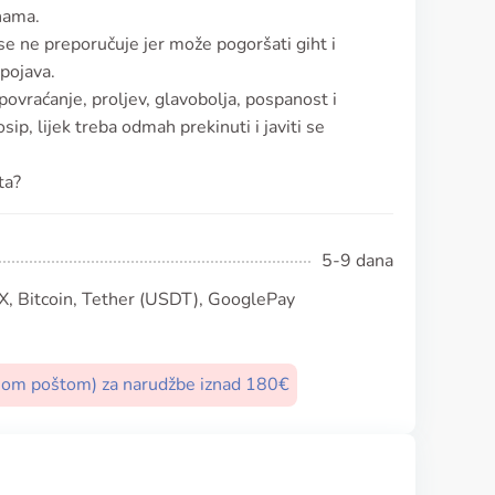
inama.
se ne preporučuje jer može pogoršati giht i
spojava.
ovraćanje, proljev, glavobolja, pospanost i
sip, lijek treba odmah prekinuti i javiti se
ta?
5-9 dana
, Bitcoin, Tether (USDT), GooglePay
nom poštom) za narudžbe iznad 180€