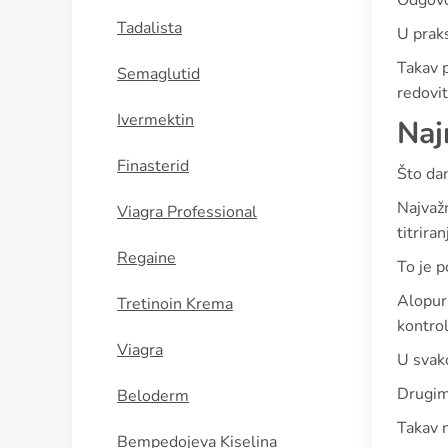
Odgovor
Tadalista
U praks
Takav p
Semaglutid
redovit
Ivermektin
Naj
Finasterid
Što da
Najvažn
Viagra Professional
titrira
Regaine
To je p
Alopuri
Tretinoin Krema
kontro
Viagra
U svak
Drugim
Beloderm
Takav n
Bempedojeva Kiselina