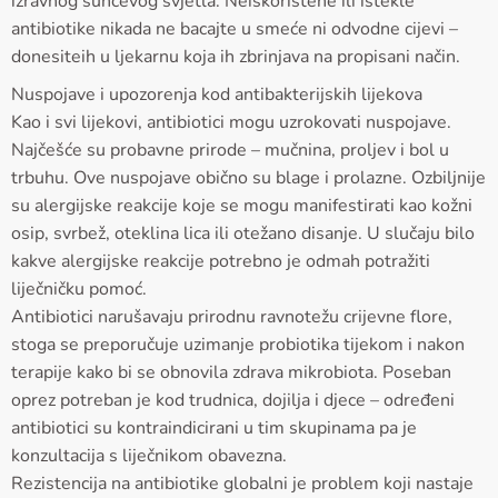
izravnog sunčevog svjetla. Neiskorištene ili istekle
antibiotike nikada ne bacajte u smeće ni odvodne cijevi –
donesiteih u ljekarnu koja ih zbrinjava na propisani način.
Nuspojave i upozorenja kod antibakterijskih lijekova
Kao i svi lijekovi, antibiotici mogu uzrokovati nuspojave.
Najčešće su probavne prirode – mučnina, proljev i bol u
trbuhu. Ove nuspojave obično su blage i prolazne. Ozbiljnije
su alergijske reakcije koje se mogu manifestirati kao kožni
osip, svrbež, oteklina lica ili otežano disanje. U slučaju bilo
kakve alergijske reakcije potrebno je odmah potražiti
liječničku pomoć.
Antibiotici narušavaju prirodnu ravnotežu crijevne flore,
stoga se preporučuje uzimanje probiotika tijekom i nakon
terapije kako bi se obnovila zdrava mikrobiota. Poseban
oprez potreban je kod trudnica, dojilja i djece – određeni
antibiotici su kontraindicirani u tim skupinama pa je
konzultacija s liječnikom obavezna.
Rezistencija na antibiotike globalni je problem koji nastaje