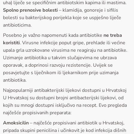
uha) liječe se specifičnim antibiotskim kapima ili mastima.
Spolno prenosive bolesti
– klamidija, gonoreje i sifilis
bolesti su bakterijskog porijekla koje se uspješno liječe
antibioticima.
Posebno je važno napomenuti kada antibiotike
ne treba
koristiti
. Virusne infekcije poput gripe, prehlade ili većine
upala grla uzrokovane virusima ne reagiraju na antibiotike.
Uzimanje antibiotika u takvim slučajevima ne ubrzava
oporavak, a doprinosi razvoju rezistencije. Uvijek se
posavjetujte s liječnikom ili ljekarnikom prije uzimanja
antibiotika.
Najpopularniji antibakterijski lijekovi dostupni u Hrvatskoj
U Hrvatskoj su dostupni brojni antibacterijski lijekovi, od
kojih su mnogi dostupni isključivo na recept. Evo pregleda
najčešće propisivanih preparata:
Amoksicilin
– najčešće propisivani antibiotik u Hrvatskoj,
pripada skupini penicilina i učinkovit je kod infekcija dišnih