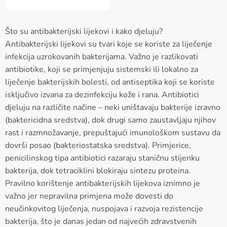
Što su antibakterijski lijekovi i kako djeluju?
Antibakterijski lijekovi su tvari koje se koriste za liječenje
infekcija uzrokovanih bakterijama. Važno je razlikovati
antibiotike, koji se primjenjuju sistemski ili lokalno za
liječenje bakterijskih bolesti, od antiseptika koji se koriste
isključivo izvana za dezinfekciju kože i rana. Antibiotici
djeluju na različite načine – neki uništavaju bakterije izravno
(baktericidna sredstva), dok drugi samo zaustavljaju njihov
rast i razmnožavanje, prepuštajući imunološkom sustavu da
dovrši posao (bakteriostatska sredstva). Primjerice,
penicilinskog tipa antibiotici razaraju staničnu stijenku
bakterija, dok tetraciklini blokiraju sintezu proteina.
Pravilno korištenje antibakterijskih lijekova iznimno je
važno jer nepravilna primjena može dovesti do
neučinkovitog liječenja, nuspojava i razvoja rezistencije
bakterija, što je danas jedan od najvećih zdravstvenih