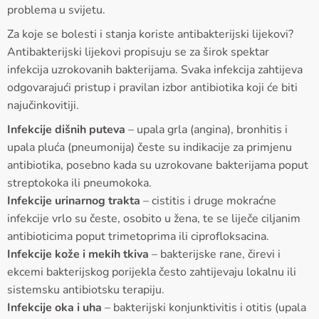
problema u svijetu.
Za koje se bolesti i stanja koriste antibakterijski lijekovi?
Antibakterijski lijekovi propisuju se za širok spektar
infekcija uzrokovanih bakterijama. Svaka infekcija zahtijeva
odgovarajući pristup i pravilan izbor antibiotika koji će biti
najučinkovitiji.
Infekcije dišnih puteva
– upala grla (angina), bronhitis i
upala pluća (pneumonija) česte su indikacije za primjenu
antibiotika, posebno kada su uzrokovane bakterijama poput
streptokoka ili pneumokoka.
Infekcije urinarnog trakta
– cistitis i druge mokraćne
infekcije vrlo su česte, osobito u žena, te se liječe ciljanim
antibioticima poput trimetoprima ili ciprofloksacina.
Infekcije kože i mekih tkiva
– bakterijske rane, čirevi i
ekcemi bakterijskog porijekla često zahtijevaju lokalnu ili
sistemsku antibiotsku terapiju.
Infekcije oka i uha
– bakterijski konjunktivitis i otitis (upala