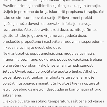
Pravilno uzimanje antibiotika ključno je za uspjeh terapije.
Uvijek je potrebno do kraja iskoristiti propisanu terapiju, čak
i ako se simptomi povuku ranije. Prijevremeni prekid
liječenja može dovesti do povratka infekcije i razvoja
rezistencije. Ako zaboravite uzeti dozu, uzmite je čim se
sjetite, ali ako je gotovo vrijeme za sljedeću dozu,
preskočite propuštenu i nastavite s redovnim rasporedom –
nikada ne uzimajte dvostruku dozu.
Neki antibiotici, poput amoksicilina, mogu se uzimati s
hranom ili bez hrane, dok drugi, poput doksiciklina, trebaju
biti praćeni obrokom kako bi se smanjila nadraženost
želuca. Uvijek pažljivo pročitajte uputu o lijeku. Alkohol
treba izbjegavati tijekom antibiotske terapije jer može
pojačati nuspojave, smanjiti učinkovitost lijeka i opteretiti
jetru, posebno uz metronidazol gdje je kombinacija strogo
zabranjena.
Lijekove čuvajte na sobnoj temperaturi, zaštićene od vlage i