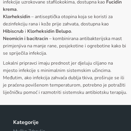
infekcije uzrokovane stafilokokima, dostupna kao
Fucidin
krema
.
Klorheksidin
– antiseptička otopina koja se koristi za
dezinfekciju rana i kože prije zahvata, dostupna kao
Hibiscrub
i
Klorheksidin Belupo
.
Neomicin i bacitracin
– kombinirana antibakterijska mast
primjenjiva na manje rane, posjekotine i ogrebotine kako bi
se spriječila infekcija.
Lokalni pripravci imaju prednost jer djeluju ciljano na
mjesto infekcije s minimalnim sistemskim učincima.
Međutim, ako infekcija zahvaća dublja tkiva, proširuje se ili
je praćena povišenom temperaturom, potrebno je potražiti
liječničku pomoć i razmotriti sistemsku antibiotsku terapiju.
Kategorije