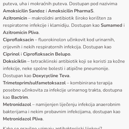
puteva, uha i mokraćnih puteva. Dostupan pod nazivima
Amoksicilin Sandoz
i
Amoksicilin PharmaS
.
Azitromicin
– makrolidni antibiotik široko korišten za
respiratorne infekcije i klamidiju. Dostupan kao
Sumamed
i
Azitromicin Pliva
.
Ciprofloksacin
– fluorokinolon učinkovit kod urinarnih,
crijevnih i nekih respiratornih infekcija. Dostupan kao
Ciprinol
i
Ciprofloksacin Belupo
.
Doksiciklin
– tetraciklinski antibiotik koji se koristi za kožne
infekcije, neke spolne bolesti i atipične pneumonije.
Dostupan kao
Doxycycline Teva
.
Trimetoprim/sulfametoksazol
– kombinirana terapija
posebno učinkovita za infekcije urinarnog trakta, dostupna
kao
Bactrim
.
Metronidazol
– namijenjen liječenju infekcija anaerobnim
bakterijama i nekim probavnim infekcijama, dostupan kao
Metronidazol Pliva
.
Kako se pravilno uzimaju antibakterijski lijekovi?