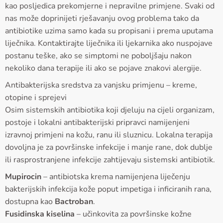
kao posljedica prekomjerne i nepravilne primjene. Svaki od
nas može doprinijeti rješavanju ovog problema tako da
antibiotike uzima samo kada su propisani i prema uputama
liječnika. Kontaktirajte liječnika ili ljekarnika ako nuspojave
postanu teške, ako se simptomi ne poboljšaju nakon
nekoliko dana terapije ili ako se pojave znakovi alergije.
Antibakterijska sredstva za vanjsku primjenu – kreme,
otopine i sprejevi
Osim sistemskih antibiotika koji djeluju na cijeli organizam,
postoje i lokalni antibakterijski pripravci namijenjeni
izravnoj primjeni na kožu, ranu ili sluznicu. Lokalna terapija
dovoljna je za površinske infekcije i manje rane, dok dublje
ili rasprostranjene infekcije zahtijevaju sistemski antibiotik.
Mupirocin
– antibiotska krema namijenjena liječenju
bakterijskih infekcija kože poput impetiga i inficiranih rana,
dostupna kao
Bactroban
.
Fusidinska kiselina
– učinkovita za površinske kožne