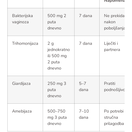
Napomena
Bakterijska
500 mg 2
7 dana
Ne prekidati
vaginoza
puta
nakon
dnevno
poboljšanja
Trihomonijaza
2 g
7 dana
Liječiti i
jednokratno
partnera
ili 500 mg
2 puta
dnevno
Giardijaza
250 mg 3
5–7
Pratiti
puta
dana
podnošljivost
dnevno
Amebijaza
500–750
7–10
Po potrebi
mg 3 puta
dana
stručna
dnevno
prilagodba