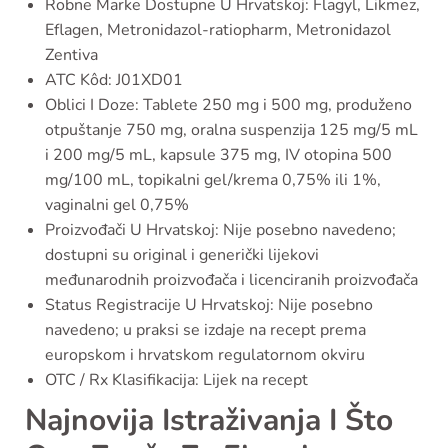
Robne Marke Dostupne U Hrvatskoj: Flagyl, Likmez,
Eflagen, Metronidazol-ratiopharm, Metronidazol
Zentiva
ATC Kôd: J01XD01
Oblici I Doze: Tablete 250 mg i 500 mg, produženo
otpuštanje 750 mg, oralna suspenzija 125 mg/5 mL
i 200 mg/5 mL, kapsule 375 mg, IV otopina 500
mg/100 mL, topikalni gel/krema 0,75% ili 1%,
vaginalni gel 0,75%
Proizvođači U Hrvatskoj: Nije posebno navedeno;
dostupni su original i generički lijekovi
međunarodnih proizvođača i licenciranih proizvođača
Status Registracije U Hrvatskoj: Nije posebno
navedeno; u praksi se izdaje na recept prema
europskom i hrvatskom regulatornom okviru
OTC / Rx Klasifikacija: Lijek na recept
Najnovija Istraživanja I Što