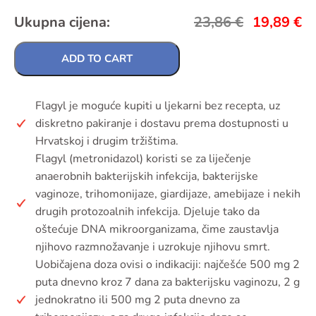
Ukupna cijena:
23,86
€
19,89
€
ADD TO CART
Flagyl je moguće kupiti u ljekarni bez recepta, uz
diskretno pakiranje i dostavu prema dostupnosti u
Hrvatskoj i drugim tržištima.
Flagyl (metronidazol) koristi se za liječenje
anaerobnih bakterijskih infekcija, bakterijske
vaginoze, trihomonijaze, giardijaze, amebijaze i nekih
drugih protozoalnih infekcija. Djeluje tako da
oštećuje DNA mikroorganizama, čime zaustavlja
njihovo razmnožavanje i uzrokuje njihovu smrt.
Uobičajena doza ovisi o indikaciji: najčešće 500 mg 2
puta dnevno kroz 7 dana za bakterijsku vaginozu, 2 g
jednokratno ili 500 mg 2 puta dnevno za