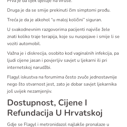
Prva je da lijek djeluje na viruse.
Druga je da se smije prekinuti čim simptomi prođu.
Treća je da je alkohol “u maloj količini” siguran.
U svakodnevnim razgovorima pacijenti najviše žele
znati koliko traje terapija, koje su nuspojave i smije li se
voziti automobil.
Važna je i diskrecija, osobito kod vaginalnih infekcija, pa
ljudi cijene jasan i povjerljiv savjet u ljekarni ili pri
internetskoj narudžbi.
Flagyl iskustva na forumima često zvuče jednostavnije
nego što stvarnost jest, zato je dobar savjet ljekarnika
još uvijek nezamjenjiv.
Dostupnost, Cijene I
Refundacija U Hrvatskoj
Gdje se Flagyl i metronidazol najlakše pronalaze u