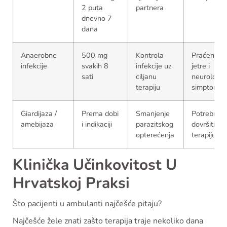
2 puta
partnera
dnevno 7
dana
Anaerobne
500 mg
Kontrola
Praćenje
infekcije
svakih 8
infekcije uz
jetre i
sati
ciljanu
neurološki
terapiju
simptoma
Giardijaza /
Prema dobi
Smanjenje
Potrebno
amebijaza
i indikaciji
parazitskog
dovršiti
opterećenja
terapiju
Klinička Učinkovitost U
Hrvatskoj Praksi
Što pacijenti u ambulanti najčešće pitaju?
Najčešće žele znati zašto terapija traje nekoliko dana