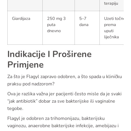
terapiju
Giardijaza
250 mg 3
5–7
Uzeti točno
puta
dana
prema
dnevno
uputi
liječnika
Indikacije I Proširene
Primjene
Za što je Flagyl zapravo odobren, a što spada u kliničku
praksu pod nadzorom?
Ova je razlika važna jer pacijenti često misle da je svaki
“jak antibiotik” dobar za sve bakterijske ili vaginalne
tegobe.
Flagyl je odobren za trihomonijazu, bakterijsku
vaginozu, anaerobne bakterijske infekcije, amebijazu i