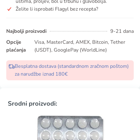
ustima, proljev, bol u trbuhu i glavobolja.
Želite li isprobati Flagyl bez recepta?
Najbolji proizvodi
9-21 dana
Opcije
Visa, MasterCard, AMEX, Bitcoin, Tether
plaćanja
(USDT), GooglePay (WorldLine)
Besplatna dostava (standardnom zračnom poštom)
za narudžbe iznad 180€
Srodni proizvodi: