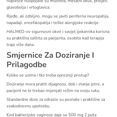
Najčešće nuspojave su mučnina, metalni okus, proljev,
glavobolja i vrtoglavica.
Rjeđe, ali ozbiljno, mogu se javiti periferna neuropatija,
napadaji, encefalopatija i teške alergijske reakcije.
HALMED-ov sigurnosni okvir i savjet ljekarnika korisna
su praktična zaštita za pacijenta, osobito kad terapija
traje više dana.
Smjernice Za Doziranje I
Prilagodbe
Koliko se uzima i tko treba oprezniji pristup?
Doziranje mora pratiti dijagnozu, dob i stanje jetre, a
pacijent ne bi trebao mijenjati režim na svoju ruku.
Standardne doze za odrasle su poznate i praktične za
svakodnevnu upotrebu.
Kod bakterijske vaginoze daje se 500 mg 2 puta