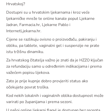
Hrvatskoj?
Dostupni su u hrvatskim ljekarnama i kroz veće
ljekarničke mreže te online kanale poput Ljekarne
Jadran, Farmacia.hr, Ljekarne Pablo i
InternetLjekarna.hr.
Cijene se razlikuju ovisno o proizvođaču, pakiranju i
obliku, pa tablete, vaginalni gel i suspenzije ne prate
istu tržišnu dinamiku.
Za hrvatskog čitatelja važno je znati da je HZZO ključan
za refundaciju samo u određenim indikacijama i prema
važećem popisu lijekova.
Zato je prije kupnje dobro provjeriti status ako
očekujete povrat troška.
Kod nekih lokalnih i vaginalnih oblika dostupnost može
varirati po županijama i prema sezoni.
U našoj online ljekarni flagyl je dostupan bez recepta,