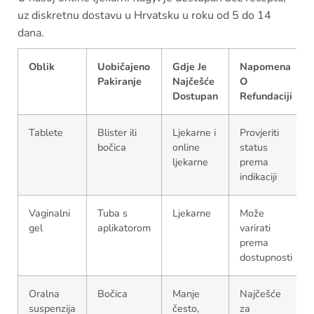
uz diskretnu dostavu u Hrvatsku u roku od 5 do 14
dana.
Oblik
Uobičajeno
Gdje Je
Napomena
Pakiranje
Najčešće
O
Dostupan
Refundaciji
Tablete
Blister ili
Ljekarne i
Provjeriti
bočica
online
status
ljekarne
prema
indikaciji
Vaginalni
Tuba s
Ljekarne
Može
gel
aplikatorom
varirati
prema
dostupnosti
Oralna
Bočica
Manje
Najčešće
suspenzija
često,
za