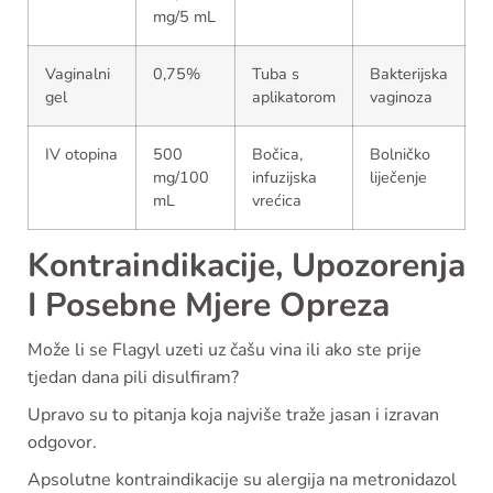
mg/5 mL
Vaginalni
0,75%
Tuba s
Bakterijska
gel
aplikatorom
vaginoza
IV otopina
500
Bočica,
Bolničko
mg/100
infuzijska
liječenje
mL
vrećica
Kontraindikacije, Upozorenja
I Posebne Mjere Opreza
Može li se Flagyl uzeti uz čašu vina ili ako ste prije
tjedan dana pili disulfiram?
Upravo su to pitanja koja najviše traže jasan i izravan
odgovor.
Apsolutne kontraindikacije su alergija na metronidazol