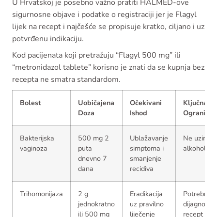
U Hrvatskoj je posebno važno pratiti HALMED-ove
sigurnosne objave i podatke o registraciji jer je Flagyl
lijek na recept i najčešće se propisuje kratko, ciljano i uz
potvrđenu indikaciju.
Kod pacijenata koji pretražuju “Flagyl 500 mg” ili
“metronidazol tablete” korisno je znati da se kupnja bez
recepta ne smatra standardom.
Bolest
Uobičajena
Očekivani
Ključna
Doza
Ishod
Ograničen
Bakterijska
500 mg 2
Ublažavanje
Ne uzimati
vaginoza
puta
simptoma i
alkohol
dnevno 7
smanjenje
dana
recidiva
Trihomonijaza
2 g
Eradikacija
Potrebna
jednokratno
uz pravilno
dijagnoza i
ili 500 mg
liječenje
recept