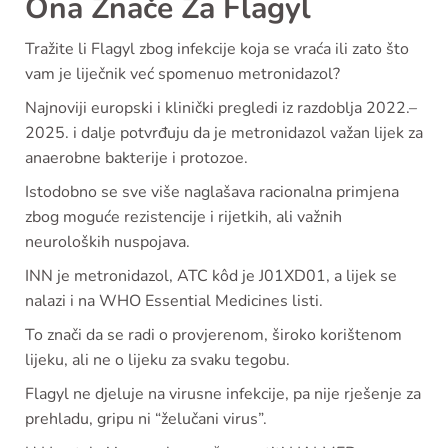
Ona Znače Za Flagyl
Tražite li Flagyl zbog infekcije koja se vraća ili zato što
vam je liječnik već spomenuo metronidazol?
Najnoviji europski i klinički pregledi iz razdoblja 2022.–
2025. i dalje potvrđuju da je metronidazol važan lijek za
anaerobne bakterije i protozoe.
Istodobno se sve više naglašava racionalna primjena
zbog moguće rezistencije i rijetkih, ali važnih
neuroloških nuspojava.
INN je metronidazol, ATC kôd je J01XD01, a lijek se
nalazi i na WHO Essential Medicines listi.
To znači da se radi o provjerenom, široko korištenom
lijeku, ali ne o lijeku za svaku tegobu.
Flagyl ne djeluje na virusne infekcije, pa nije rješenje za
prehladu, gripu ni “želučani virus”.