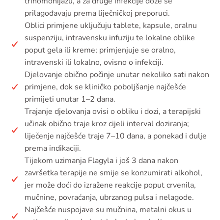
trihomonijazu, a za druge infekcije doze se
prilagođavaju prema liječničkoj preporuci.
Oblici primjene uključuju tablete, kapsule, oralnu
suspenziju, intravensku infuziju te lokalne oblike
poput gela ili kreme; primjenjuje se oralno,
intravenski ili lokalno, ovisno o infekciji.
Djelovanje obično počinje unutar nekoliko sati nakon
primjene, dok se kliničko poboljšanje najčešće
primijeti unutar 1–2 dana.
Trajanje djelovanja ovisi o obliku i dozi, a terapijski
učinak obično traje kroz cijeli interval doziranja;
liječenje najčešće traje 7–10 dana, a ponekad i dulje
prema indikaciji.
Tijekom uzimanja Flagyla i još 3 dana nakon
završetka terapije ne smije se konzumirati alkohol,
jer može doći do izražene reakcije poput crvenila,
mučnine, povraćanja, ubrzanog pulsa i nelagode.
Najčešće nuspojave su mučnina, metalni okus u