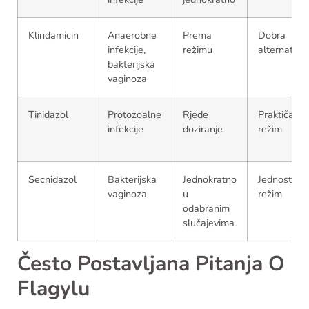
Klindamicin
Anaerobne
Prema
Dobra
infekcije,
režimu
alternativa
bakterijska
vaginoza
Tinidazol
Protozoalne
Rjeđe
Praktičan
infekcije
doziranje
režim
Secnidazol
Bakterijska
Jednokratno
Jednostava
vaginoza
u
režim
odabranim
slučajevima
Često Postavljana Pitanja O
Flagylu