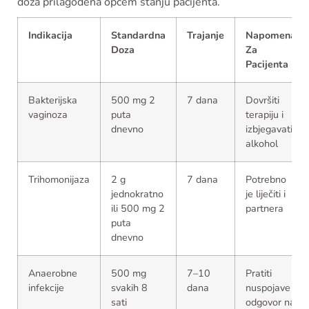
doza prilagođena općem stanju pacijenta.
Indikacija
Standardna
Trajanje
Napomena
Doza
Za
Pacijenta
Bakterijska
500 mg 2
7 dana
Dovršiti
vaginoza
puta
terapiju i
dnevno
izbjegavati
alkohol
Trihomonijaza
2 g
7 dana
Potrebno
jednokratno
je liječiti i
ili 500 mg 2
partnera
puta
dnevno
Anaerobne
500 mg
7–10
Pratiti
infekcije
svakih 8
dana
nuspojave i
sati
odgovor na