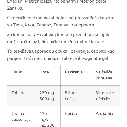
Eflagen, Metronidazol-ratiopharm i Metronidazol
Zentiva.
Generički metronidazol dolazi od proizvođača kao što
su Teva, Krka, Sandoz, Zentiva i ratiopharm.
Za korisnike u Hrvatskoj korisno je znati da se lijek
može naći kroz ljekarničke mreže i online kanale.
To olakšava usporedbu oblika i pakiranja, osobito kad
pacijent traži metronidazol tablete ili vaginalni gel.
Oblik
Doza
Pakiranje
Najčešća
Primjena
Tablete
250 mg,
Blister,
Sistemske
500 mg
bočica
infekcije
Oralna
125
Bočica
Pedijatrija
suspenzija
mg/5
mL, 200