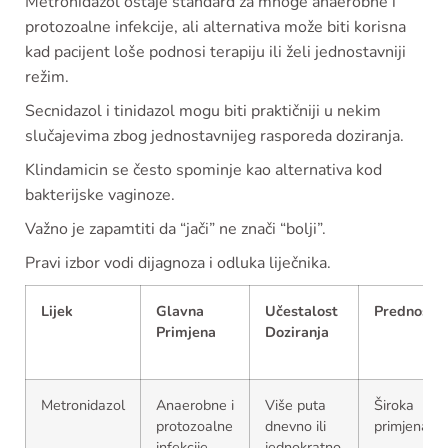
Metronidazol ostaje standard za mnoge anaerobne i
protozoalne infekcije, ali alternativa može biti korisna
kad pacijent loše podnosi terapiju ili želi jednostavniji
režim.
Secnidazol i tinidazol mogu biti praktičniji u nekim
slučajevima zbog jednostavnijeg rasporeda doziranja.
Klindamicin se često spominje kao alternativa kod
bakterijske vaginoze.
Važno je zapamtiti da “jači” ne znači “bolji”.
Pravi izbor vodi dijagnoza i odluka liječnika.
Lijek
Glavna
Učestalost
Prednosti
Primjena
Doziranja
Metronidazol
Anaerobne i
Više puta
Široka
protozoalne
dnevno ili
primjena
infekcije
jednokratno