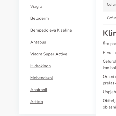
Cefur
Viagra
Cefur
Beloderm
Bempedojeva Kiselina
Kli
Antabus
Što pac
Prvo ih
Viagra Super Active
Cefurok
Hidrokinon
kao bol
Oralni 
Mebendazol
prelask
Anafranil
Uspjeh 
Obitelj
Acticin
objasn