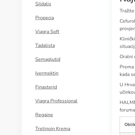
Sildalis
Tražite
Propecia
Cefurok
provjer
Viagra Soft
Kliničk
Tadalista
situaci
Oralni 
Semaglutid
Prema r
Ivermektin
kada se
U Hrvat
Finasterid
učinkov
Viagra Professional
HALMED 
foruma 
Regaine
Obli
Tretinoin Krema