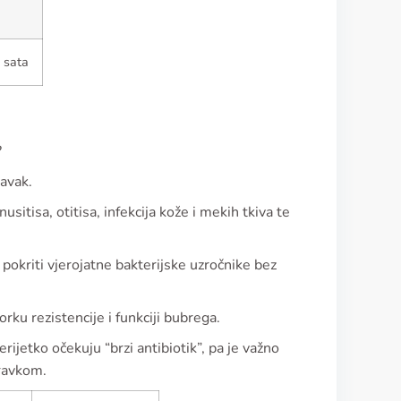
 sata
?
ravak.
usitisa, otitisa, infekcija kože i mekih tkiva te
i pokriti vjerojatne bakterijske uzročnike bez
orku rezistencije i funkciji bubrega.
erijetko očekuju “brzi antibiotik”, pa je važno
oravkom.