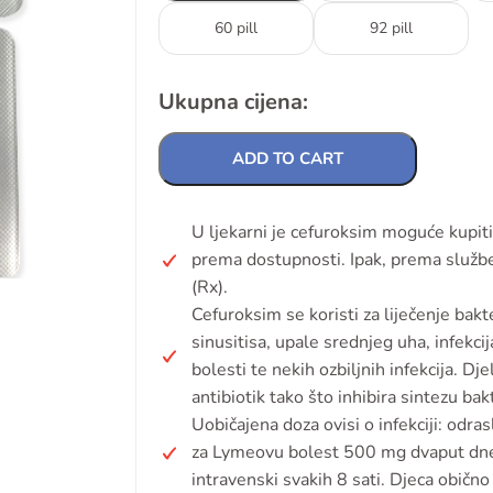
60 pill
92 pill
Ukupna cijena:
ADD TO CART
U ljekarni je cefuroksim moguće kupiti
prema dostupnosti. Ipak, prema službenoj
(Rx).
Cefuroksim se koristi za liječenje bakte
sinusitisa, upale srednjeg uha, infekci
bolesti te nekih ozbiljnih infekcija. Dj
antibiotik tako što inhibira sintezu bak
Uobičajena doza ovisi o infekciji: od
za Lymeovu bolest 500 mg dvaput dnev
intravenski svakih 8 sati. Djeca obič