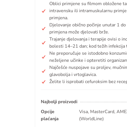
Oblici primjene su filmom obložene tab
intravensku ili intramuskularnu primj
primjena.
Djelovanje obično počinje unutar 1 do
primjena može djelovati brže.
Trajanje djelovanja i terapije ovisi o 
bolesti 14–21 dan; kod težih infekcija 
Ne preporučuje se istodobno konzumira
neželjene učinke i opteretiti organiza
Najčešće nuspojave su proljev, mučnina,
glavobolja i vrtoglavica.
Želite li isprobati cefuroksim bez rece
Najbolji proizvodi
Opcije
Visa, MasterCard, AMEX
plaćanja
(WorldLine)