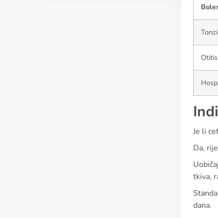
Bole
Tonzil
Otiti
Hospi
Ind
Je li c
Da, rij
Uobičaj
tkiva, 
Standar
dana.