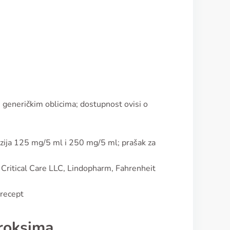
u
u generičkim oblicima; dostupnost ovisi o
zija 125 mg/5 ml i 250 mg/5 ml; prašak za
Critical Care LLC, Lindopharm, Fahrenheit
 recept
uroksima