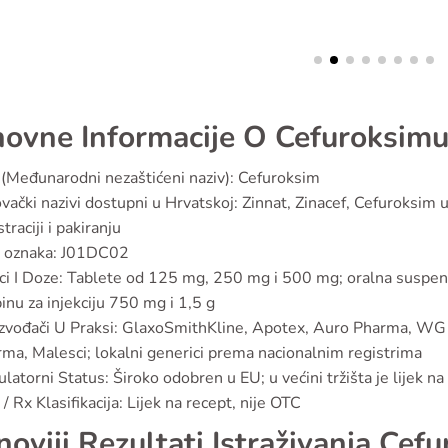
ovne Informacije O Cefuroksim
(Međunarodni nezaštićeni naziv): Cefuroksim
vački nazivi dostupni u Hrvatskoj: Zinnat, Zinacef, Cefuroksim 
straciji i pakiranju
 oznaka: J01DC02
ci I Doze: Tablete od 125 mg, 250 mg i 500 mg; oralna suspen
inu za injekciju 750 mg i 1,5 g
zvođači U Praksi: GlaxoSmithKline, Apotex, Auro Pharma, WG 
ma, Malesci; lokalni generici prema nacionalnim registrima
latorni Status: Široko odobren u EU; u većini tržišta je lijek na
/ Rx Klasifikacija: Lijek na recept, nije OTC
noviji Rezultati Istraživanja Cef