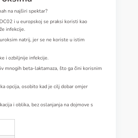
mah na najširi spektar?
DC02 i u europskoj se praksi koristi kao
e infekcije.
uroksim natrij, jer se ne koriste u istim
e i ozbiljnije infekcije.
tiv mnogih beta-laktamaza, što ga čini korisnim
a opcija, osobito kad je cilj dobar omjer
acija i oblika, bez oslanjanja na dojmove s