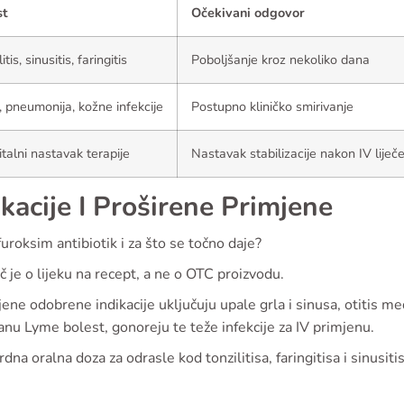
st
Očekivani odgovor
itis, sinusitis, faringitis
Poboljšanje kroz nekoliko dana
s, pneumonija, kožne infekcije
Postupno kliničko smirivanje
talni nastavak terapije
Nastavak stabilizacije nakon IV liječ
ikacije I Proširene Primjene
efuroksim antibiotik i za što se točno daje?
eč je o lijeku na recept, a ne o OTC proizvodu.
ene odobrene indikacije uključuju upale grla i sinusa, otitis med
ranu Lyme bolest, gonoreju te teže infekcije za IV primjenu.
dna oralna doza za odrasle kod tonzilitisa, faringitisa i sinus