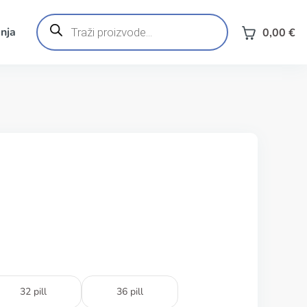
Products
search
nja
0,00
€
32 pill
36 pill