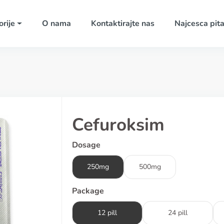
rije
O nama
Kontaktirajte nas
Najcesca pita
Cefuroksim
Dosage
250mg
500mg
Package
12 pill
24 pill