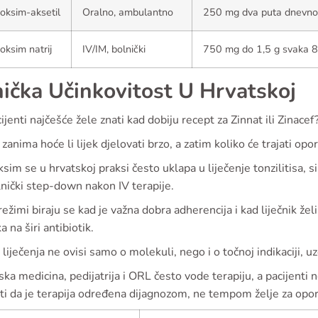
oksim-aksetil
Oralno, ambulantno
250 mg dva puta dnevno
oksim natrij
IV/IM, bolnički
750 mg do 1,5 g svaka 8
nička Učinkovitost U Hrvatskoj
ijenti najčešće žele znati kad dobiju recept za Zinnat ili Zinacef
 zanima hoće li lijek djelovati brzo, a zatim koliko će trajati opo
sim se u hrvatskoj praksi često uklapa u liječenje tonzilitisa, sin
nički step-down nakon IV terapije.
režimi biraju se kad je važna dobra adherencija i kad liječnik žel
a na širi antibiotik.
liječenja ne ovisi samo o molekuli, nego i o točnoj indikaciji, uz
ska medicina, pedijatrija i ORL često vode terapiju, a pacijenti n
iti da je terapija određena dijagnozom, ne tempom želje za op