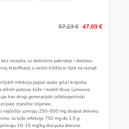
57,23
€
47,69
€
 bez recepta, uz diskretno pakiranje i dostavu
 klasifikaciji u većini tržišta je lijek na recept
rijskih infekcija poput upale grla i krajnika,
ja dišnih putova, kože i mekih tkiva, Lymeove
eluje kao drugi generacijski cefalosporinski
terijske stanične stijenke.
rasli najčešće uzimaju 250–500 mg dvaput dnevno;
no; za teže infekcije 750 mg do 1,5 g
no primaju 10–15 mg/kg dva puta dnevno.