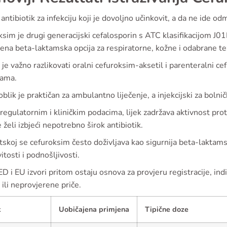
 antibiotik za infekciju koji je dovoljno učinkovit, a da ne ide od
sim je drugi generacijski cefalosporin s ATC klasifikacijom J01
ena beta-laktamska opcija za respiratorne, kožne i odabrane tež
i je važno razlikovati oralni cefuroksim-aksetil i parenteralni cef
jama.
oblik je praktičan za ambulantno liječenje, a injekcijski za bolničk
egulatornim i kliničkim podacima, lijek zadržava aktivnost pro
 želi izbjeći nepotrebno širok antibiotik.
skoj se cefuroksim često doživljava kao sigurnija beta-laktamsk
itosti i podnošljivosti.
i EU izvori pritom ostaju osnova za provjeru registracije, indik
ili neprovjerene priče.
k
Uobičajena primjena
Tipične doze