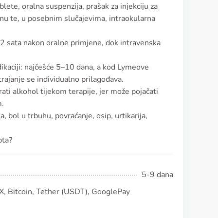
lete, oralna suspenzija, prašak za injekciju za
enu te, u posebnim slučajevima, intraokularna
 2 sata nakon oralne primjene, dok intravenska
indikaciji: najčešće 5–10 dana, a kod Lymeove
trajanje se individualno prilagođava.
ti alkohol tijekom terapije, jer može pojačati
m.
 bol u trbuhu, povraćanje, osip, urtikarija,
pta?
5-9 dana
, Bitcoin, Tether (USDT), GooglePay