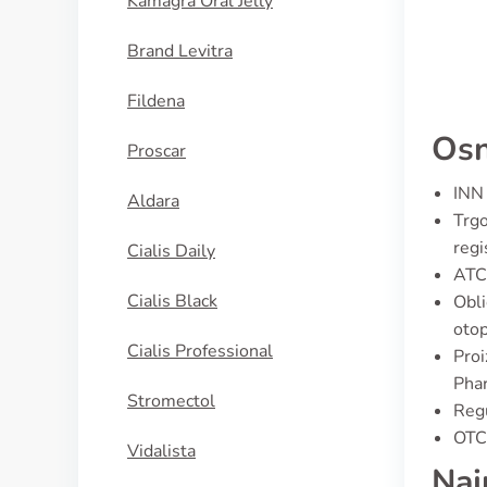
Kamagra Oral Jelly
Brand Levitra
Fildena
Osn
Proscar
INN 
Aldara
Trgo
regi
Cialis Daily
ATC
Cialis Black
Obli
otop
Cialis Professional
Proi
Phar
Stromectol
Regu
OTC 
Vidalista
Naj