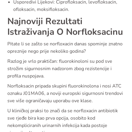
Usporedivi Lijekovi: Ciprofloksacin, levofloksacin,
ofloksacin, moksifloksacin.
Najnoviji Rezultati
Istraživanja O Norfloksacinu
Pitate li se zašto se norfloxacin danas spominje znatno
opreznije nego prije nekoliko godina?
Razlog je vrlo praktičan: fluorokinoloni su pod sve
strožim sigurnosnim nadzorom zbog rezistencije i
profila nuspojava.
Norfloksacin pripada skupini fluorokinolona i nosi ATC
oznaku J01MA06, a noviji europski sigurnosni trendovi
sve više ograničavaju uporabu ove klase.
U kliničkoj praksi to znači da se norfloxacin antibiotik
sve rjeđe bira kao prva opcija, osobito kod
nekompliciranih urinarnih infekcija kada postoje