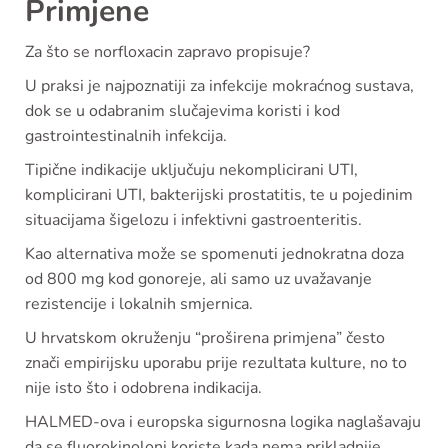
Primjene
Za što se norfloxacin zapravo propisuje?
U praksi je najpoznatiji za infekcije mokraćnog sustava,
dok se u odabranim slučajevima koristi i kod
gastrointestinalnih infekcija.
Tipične indikacije uključuju nekomplicirani UTI,
komplicirani UTI, bakterijski prostatitis, te u pojedinim
situacijama šigelozu i infektivni gastroenteritis.
Kao alternativa može se spomenuti jednokratna doza
od 800 mg kod gonoreje, ali samo uz uvažavanje
rezistencije i lokalnih smjernica.
U hrvatskom okruženju “proširena primjena” često
znači empirijsku uporabu prije rezultata kulture, no to
nije isto što i odobrena indikacija.
HALMED-ova i europska sigurnosna logika naglašavaju
da se fluorokinoloni koriste kada nema prikladnije