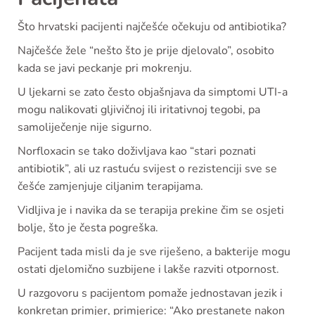
Što hrvatski pacijenti najčešće očekuju od antibiotika?
Najčešće žele “nešto što je prije djelovalo”, osobito
kada se javi peckanje pri mokrenju.
U ljekarni se zato često objašnjava da simptomi UTI-a
mogu nalikovati gljivičnoj ili iritativnoj tegobi, pa
samoliječenje nije sigurno.
Norfloxacin se tako doživljava kao “stari poznati
antibiotik”, ali uz rastuću svijest o rezistenciji sve se
češće zamjenjuje ciljanim terapijama.
Vidljiva je i navika da se terapija prekine čim se osjeti
bolje, što je česta pogreška.
Pacijent tada misli da je sve riješeno, a bakterije mogu
ostati djelomično suzbijene i lakše razviti otpornost.
U razgovoru s pacijentom pomaže jednostavan jezik i
konkretan primjer, primjerice: “Ako prestanete nakon