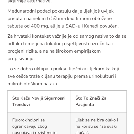
sigurnije alternative.
Međunarodni podaci pokazuju da je lijek još uvijek
prisutan na nekim tržištima kao filmom obložene
tablete od 400 mg, ali je u SAD-u i Kanadi povučen.
Za hrvatski kontekst važnije je od samog naziva to da se
odluka temelji na lokalnoj osjetljivosti uzročnika i
procjeni rizika, a ne na širokom empirijskom
propisivanju.
To se dobro uklapa u praksu liječnika i ljekarnika koji
sve češće traže ciljanu terapiju prema urinokulturi i
mikrobiološkom nalazu.
Što Kažu Noviji Sigurnosni
Što To Znači Za
Trendovi
Pacijenta
Fluorokinoloni se
Lijek se ne bira olako i
ograničavaju zbog
ne koristi se “za svaki
nuspojava i rezistencije.
slučaj”.