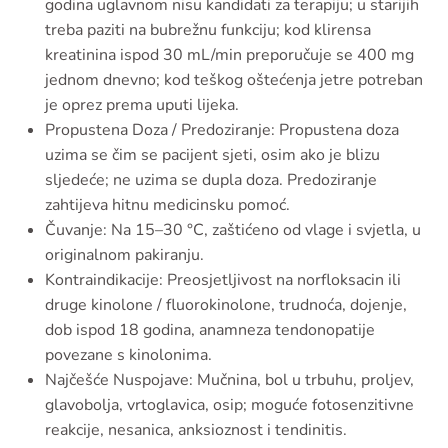
godina uglavnom nisu kandidati za terapiju; u starijih
treba paziti na bubrežnu funkciju; kod klirensa
kreatinina ispod 30 mL/min preporučuje se 400 mg
jednom dnevno; kod teškog oštećenja jetre potreban
je oprez prema uputi lijeka.
Propustena Doza / Predoziranje: Propustena doza
uzima se čim se pacijent sjeti, osim ako je blizu
sljedeće; ne uzima se dupla doza. Predoziranje
zahtijeva hitnu medicinsku pomoć.
Čuvanje: Na 15–30 °C, zaštićeno od vlage i svjetla, u
originalnom pakiranju.
Kontraindikacije: Preosjetljivost na norfloksacin ili
druge kinolone / fluorokinolone, trudnoća, dojenje,
dob ispod 18 godina, anamneza tendonopatije
povezane s kinolonima.
Najčešće Nuspojave: Mučnina, bol u trbuhu, proljev,
glavobolja, vrtoglavica, osip; moguće fotosenzitivne
reakcije, nesanica, anksioznost i tendinitis.