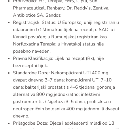
Proizvođači: EG, Terapia, EMS, Cipla, Sun
Pharmaceutical, Ranbaxy, Dr. Reddy’s, Zentiva,
Antibiotice SA, Sandoz.
Registracijski Status: U Europskoj uniji registriran u
odabranim tržištima kao lijek na recept; u SAD-u i
Kanadi povučen; u Rumunjskoj registriran kao
Norfloxacina Terapia; u Hrvatskoj status nije
posebno naveden.
Pravna Klasifikacija: Lijek na recept (Rx), nije
bezreceptni lijek.
Standardne Doze: Nekomplicirani UTI 400 mg
dvaput dnevno 3–7 dana; komplicirani UTI 7–10
dana; bakterijski prostatitis 4–6 tjedana; gonoreja
alternativa 800 mg jednokratno; infektivni
gastroenteritis / šigeloza 3–5 dana; profilaksa u
neutropeničnih bolesnika 400 mg jednom ili dvaput
dnevno.
Prilagodbe Doze: Djeca i adolescenti mlađi od 18