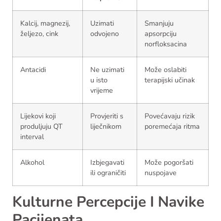
Kalcij, magnezij,
Uzimati
Smanjuju
željezo, cink
odvojeno
apsorpciju
norfloksacina
Antacidi
Ne uzimati
Može oslabiti
u isto
terapijski učinak
vrijeme
Lijekovi koji
Provjeriti s
Povećavaju rizik
produljuju QT
liječnikom
poremećaja ritma
interval
Alkohol
Izbjegavati
Može pogoršati
ili ograničiti
nuspojave
Kulturne Percepcije I Navike
Pacijenata