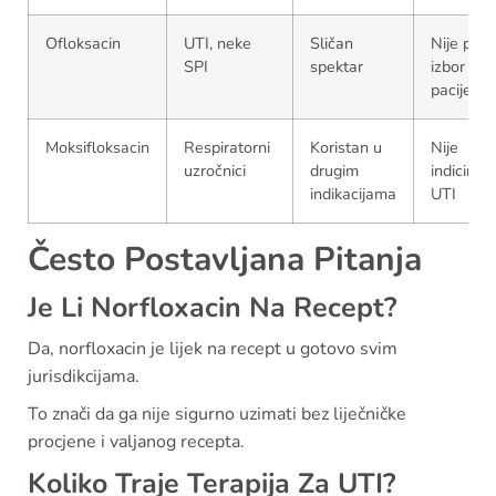
Ofloksacin
UTI, neke
Sličan
Nije prvi
SPI
spektar
izbor za 
pacijente
Moksifloksacin
Respiratorni
Koristan u
Nije
uzročnici
drugim
indiciran
indikacijama
UTI
Često Postavljana Pitanja
Je Li Norfloxacin Na Recept?
Da, norfloxacin je lijek na recept u gotovo svim
jurisdikcijama.
To znači da ga nije sigurno uzimati bez liječničke
procjene i valjanog recepta.
Koliko Traje Terapija Za UTI?