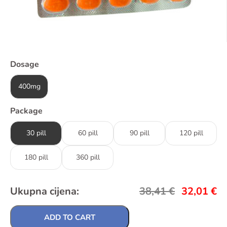
Dosage
400mg
Package
30 pill
60 pill
90 pill
120 pill
180 pill
360 pill
Ukupna cijena:
38,41
€
32,01
€
ADD TO CART