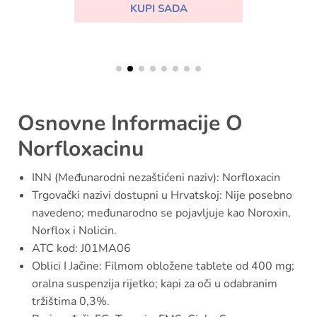
KUPI SADA
Osnovne Informacije O
Norfloxacinu
INN (Međunarodni nezaštićeni naziv): Norfloxacin
Trgovački nazivi dostupni u Hrvatskoj: Nije posebno
navedeno; međunarodno se pojavljuje kao Noroxin,
Norflox i Nolicin.
ATC kod: J01MA06
Oblici I Jačine: Filmom obložene tablete od 400 mg;
oralna suspenzija rijetko; kapi za oči u odabranim
tržištima 0,3%.