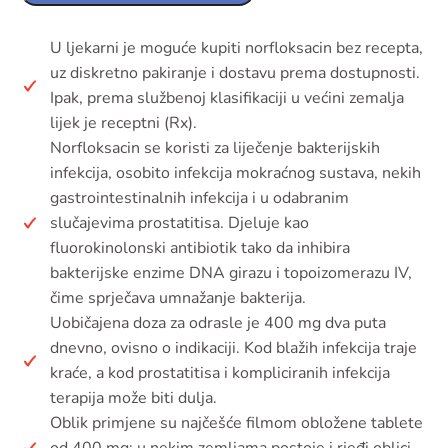
U ljekarni je moguće kupiti norfloksacin bez recepta,
uz diskretno pakiranje i dostavu prema dostupnosti.
Ipak, prema službenoj klasifikaciji u većini zemalja
lijek je receptni (Rx).
Norfloksacin se koristi za liječenje bakterijskih
infekcija, osobito infekcija mokraćnog sustava, nekih
gastrointestinalnih infekcija i u odabranim
slučajevima prostatitisa. Djeluje kao
fluorokinolonski antibiotik tako da inhibira
bakterijske enzime DNA girazu i topoizomerazu IV,
čime sprječava umnažanje bakterija.
Uobičajena doza za odrasle je 400 mg dva puta
dnevno, ovisno o indikaciji. Kod blažih infekcija traje
kraće, a kod prostatitisa i kompliciranih infekcija
terapija može biti dulja.
Oblik primjene su najčešće filmom obložene tablete
od 400 mg; u nekim zemljama postoje i rjeđi oblici