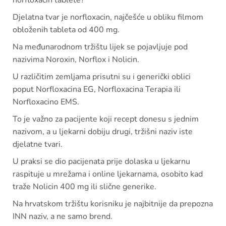
Djelatna tvar je norfloxacin, najčešće u obliku filmom
obloženih tableta od 400 mg.
Na međunarodnom tržištu lijek se pojavljuje pod
nazivima Noroxin, Norflox i Nolicin.
U različitim zemljama prisutni su i generički oblici
poput Norfloxacina EG, Norfloxacina Terapia ili
Norfloxacino EMS.
To je važno za pacijente koji recept donesu s jednim
nazivom, a u ljekarni dobiju drugi, tržišni naziv iste
djelatne tvari.
U praksi se dio pacijenata prije dolaska u ljekarnu
raspituje u mrežama i online ljekarnama, osobito kad
traže Nolicin 400 mg ili slične generike.
Na hrvatskom tržištu korisniku je najbitnije da prepozna
INN naziv, a ne samo brend.