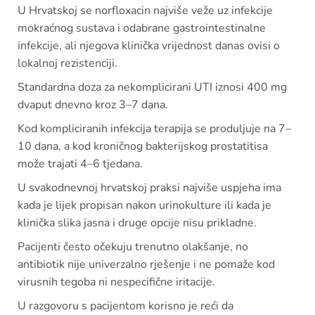
U Hrvatskoj se norfloxacin najviše veže uz infekcije
mokraćnog sustava i odabrane gastrointestinalne
infekcije, ali njegova klinička vrijednost danas ovisi o
lokalnoj rezistenciji.
Standardna doza za nekomplicirani UTI iznosi 400 mg
dvaput dnevno kroz 3–7 dana.
Kod kompliciranih infekcija terapija se produljuje na 7–
10 dana, a kod kroničnog bakterijskog prostatitisa
može trajati 4–6 tjedana.
U svakodnevnoj hrvatskoj praksi najviše uspjeha ima
kada je lijek propisan nakon urinokulture ili kada je
klinička slika jasna i druge opcije nisu prikladne.
Pacijenti često očekuju trenutno olakšanje, no
antibiotik nije univerzalno rješenje i ne pomaže kod
virusnih tegoba ni nespecifične iritacije.
U razgovoru s pacijentom korisno je reći da