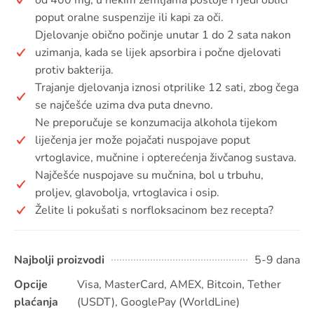
poput oralne suspenzije ili kapi za oči.
Djelovanje obično počinje unutar 1 do 2 sata nakon
uzimanja, kada se lijek apsorbira i počne djelovati
protiv bakterija.
Trajanje djelovanja iznosi otprilike 12 sati, zbog čega
se najčešće uzima dva puta dnevno.
Ne preporučuje se konzumacija alkohola tijekom
liječenja jer može pojačati nuspojave poput
vrtoglavice, mučnine i opterećenja živčanog sustava.
Najčešće nuspojave su mučnina, bol u trbuhu,
proljev, glavobolja, vrtoglavica i osip.
Želite li pokušati s norfloksacinom bez recepta?
Najbolji proizvodi
5-9 dana
Opcije
Visa, MasterCard, AMEX, Bitcoin, Tether
plaćanja
(USDT), GooglePay (WorldLine)