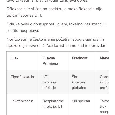
levofloksacin širi, ali također zahtijeva oprez.
Ofloksacin je sličan po spektru, a moksifloksacin nije
tipičan izbor za UTI.
Odluka ovisi o dostupnosti, cijeni, lokalnoj rezistenciji i
profilu nuspojava.
Norfloxacin je često manje poželjan zbog sigurnosnih
upozorenja i sve se češće koristi samo kad je opravdan.
Lijek
Glavna
Prednosti
Mane
Primjena
Ciprofloksacin
UTI,
Šire
Oprez z
ozbiljnije
korišten
sigurnos
infekcije
globalno
profila
Levofloksacin
Respiratorne
Širi spektar
Također
infekcije, UTI
lijek na
recept