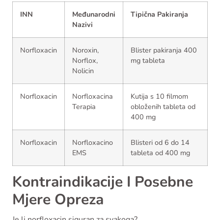
INN
Međunarodni
Tipična Pakiranja
Nazivi
Norfloxacin
Noroxin,
Blister pakiranja 400
Norflox,
mg tableta
Nolicin
Norfloxacin
Norfloxacina
Kutija s 10 filmom
Terapia
obloženih tableta od
400 mg
Norfloxacin
Norfloxacino
Blisteri od 6 do 14
EMS
tableta od 400 mg
Kontraindikacije I Posebne
Mjere Opreza
Je li norfloxacin siguran za svakoga?