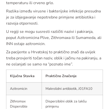
temperaturu ili crveno grlo.
Razlika između virusne i bakterijske infekcije presudna
je za izbjegavanje nepotrebne primjene antibiotika i
razvoja otpornosti.
U regiji se mogu susresti različiti nazivi i pakiranja,
poput Azitromicina Plive, Zithromaxa ili Sumameda, ali
INN ostaje azitromicin.
Za pacijente u Hrvatskoj to praktično znači da uvijek
treba provjeriti točan naziv, oblik i jačinu na pakiranju, a
ne oslanjati se samo na “poznato ime”.
Ključna Stavka
Praktično Značenje
Azitromicin
Makrolidni antibiotik, J01FA10
Zithromax
Disperzibilni oblik za lakšu
Dispersible
primjenu