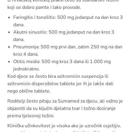
U hrvatskoj kliničkoj praksi česti su standardni režimi
koji se dobro pamte i lako provode.
Faringitis i tonzilitis: 500 mg jedanput na dan kroz 3
dana.
Akutni sinusitis: 500 mg jedanput na dan kroz 3
dana.
Pneumonija: 500 mg prvi dan, zatim 250 mg na dan
kroz 4 dana.
Otitis media: 500 mg kroz 3 dana ili 1.000 mg
jednokratno.
Kod djece se često bira azitromicin suspenzija ili
azitromicin disperzibilne tablete jer ih je lakše dati
nego obične tablete.
Roditelji često pitaju za Sumamed za djecu, ali važno je
objasniti da su ključni djelatna tvar i točno doziranje
prema tjelesnoj težini.
Klinička učinkovitost je visoka ako je uzročnik osjetljiv,