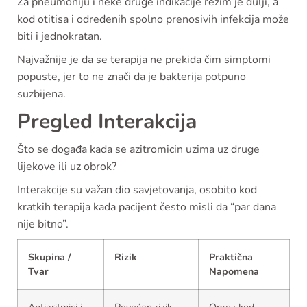
Za pneumoniju i neke druge indikacije režim je dulji, a
kod otitisa i određenih spolno prenosivih infekcija može
biti i jednokratan.
Najvažnije je da se terapija ne prekida čim simptomi
popuste, jer to ne znači da je bakterija potpuno
suzbijena.
Pregled Interakcija
Što se događa kada se azitromicin uzima uz druge
lijekove ili uz obrok?
Interakcije su važan dio savjetovanja, osobito kod
kratkih terapija kada pacijent često misli da “par dana
nije bitno”.
Skupina /
Rizik
Praktična
Tvar
Napomena