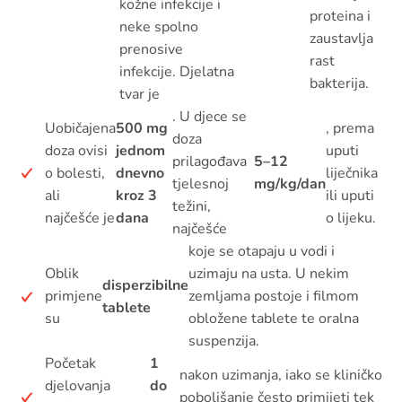
kožne infekcije i
proteina i
neke spolno
zaustavlja
prenosive
rast
infekcije. Djelatna
bakterija.
tvar je
. U djece se
Uobičajena
500 mg
, prema
doza
doza ovisi
jednom
uputi
prilagođava
5–12
o bolesti,
dnevno
liječnika
tjelesnoj
mg/kg/dan
ali
kroz 3
ili uputi
težini,
najčešće je
dana
o lijeku.
najčešće
koje se otapaju u vodi i
Oblik
uzimaju na usta. U nekim
disperzibilne
primjene
zemljama postoje i filmom
tablete
su
obložene tablete te oralna
suspenzija.
Početak
1
nakon uzimanja, iako se kliničko
djelovanja
do
poboljšanje često primijeti tek