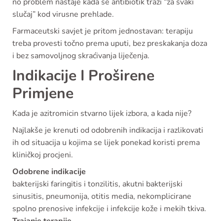
no problem nastaje kada se antibiotik traži “za svaki
slučaj” kod virusne prehlade.
Farmaceutski savjet je pritom jednostavan: terapiju
treba provesti točno prema uputi, bez preskakanja doza
i bez samovoljnog skraćivanja liječenja.
Indikacije I Proširene
Primjene
Kada je azitromicin stvarno lijek izbora, a kada nije?
Najlakše je krenuti od odobrenih indikacija i razlikovati
ih od situacija u kojima se lijek ponekad koristi prema
kliničkoj procjeni.
Odobrene indikacije
bakterijski faringitis i tonzilitis, akutni bakterijski
sinusitis, pneumonija, otitis media, nekomplicirane
spolno prenosive infekcije i infekcije kože i mekih tkiva.