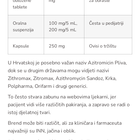
obložene
mg
za odrasle
tablete
Oralna
100 mg/5 mL,
Česta u pedijatriji
suspenzija
200 mg/5 mL
Kapsule
250 mg
Ovisi o tržištu
U Hrvatskoj je posebno važan naziv Azitromicin Pliva,
dok se u drugim državama mogu vidjeti nazivi
Zithromax, Zitromax, Azithromycin Sandoz, Krka,
Polpharma, Orifarm i drugi generici.
To često stvara zabunu na webovima ljekarni, jer
pacijent vidi više različitih pakiranja, a zapravo se radi o
istoj djelatnoj tvari.
Brend može biti različit, ali za kliničara i farmaceuta
najvažniji su INN, jačina i oblik.