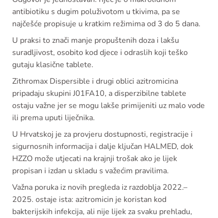
antibiotiku s dugim poluživotom u tkivima, pa se
najčešće propisuje u kratkim režimima od 3 do 5 dana.
U praksi to znači manje propuštenih doza i lakšu
suradljivost, osobito kod djece i odraslih koji teško
gutaju klasične tablete.
Zithromax Dispersible i drugi oblici azitromicina
pripadaju skupini J01FA10, a disperzibilne tablete
ostaju važne jer se mogu lakše primijeniti uz malo vode
ili prema uputi liječnika.
U Hrvatskoj je za provjeru dostupnosti, registracije i
sigurnosnih informacija i dalje ključan HALMED, dok
HZZO može utjecati na krajnji trošak ako je lijek
propisan i izdan u skladu s važećim pravilima.
Važna poruka iz novih pregleda iz razdoblja 2022.–
2025. ostaje ista: azitromicin je koristan kod
bakterijskih infekcija, ali nije lijek za svaku prehladu,