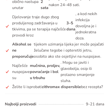
obično nastupa
2
nakon 24–48 sati.
unutar
sata
, a kod nekih
Djelovanje traje dugo zbog
infekcija
produljenog zadržavanja u
3–5
dovoljna je i
tkivima, pa se terapija najčešće
dana
jednokratna
provodi kroz
doza.
Alkohol se
tijekom uzimanja lijeka jer može pojačati
ne
želučane tegobe i opteretiti jetru,
preporučuje
osobito ako ste osjetljivi na nuspojave.
. Mogu se javiti i
Najčešće
mučnina, proljev,
glavobolja, osip ili
nuspojave
povraćanje i bol
prolazno smanjenje
su
u trbuhu
sluha.
Želite li isprobati
zithromax dispersible
bez recepta?
Najbolji proizvodi
9-21 dana