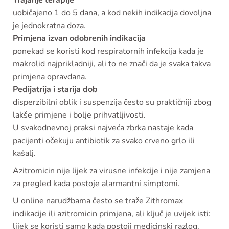
Trajanje terapije
uobičajeno 1 do 5 dana, a kod nekih indikacija dovoljna
je jednokratna doza.
Primjena izvan odobrenih indikacija
ponekad se koristi kod respiratornih infekcija kada je
makrolid najprikladniji, ali to ne znači da je svaka takva
primjena opravdana.
Pedijatrija i starija dob
disperzibilni oblik i suspenzija često su praktičniji zbog
lakše primjene i bolje prihvatljivosti.
U svakodnevnoj praksi najveća zbrka nastaje kada
pacijenti očekuju antibiotik za svako crveno grlo ili
kašalj.
Azitromicin nije lijek za virusne infekcije i nije zamjena
za pregled kada postoje alarmantni simptomi.
U online narudžbama često se traže Zithromax
indikacije ili azitromicin primjena, ali ključ je uvijek isti:
lijek se koristi samo kada postoji medicinski razlog.