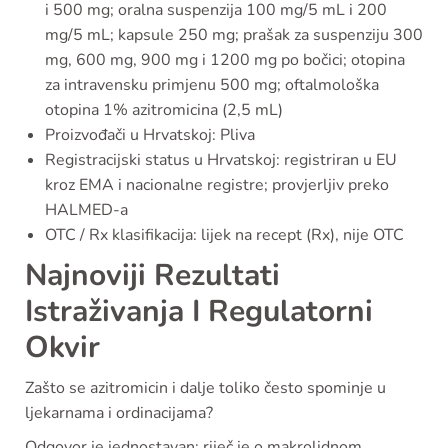
i 500 mg; oralna suspenzija 100 mg/5 mL i 200
mg/5 mL; kapsule 250 mg; prašak za suspenziju 300
mg, 600 mg, 900 mg i 1200 mg po bočici; otopina
za intravensku primjenu 500 mg; oftalmološka
otopina 1% azitromicina (2,5 mL)
Proizvođači u Hrvatskoj: Pliva
Registracijski status u Hrvatskoj: registriran u EU
kroz EMA i nacionalne registre; provjerljiv preko
HALMED-a
OTC / Rx klasifikacija: lijek na recept (Rx), nije OTC
Najnoviji Rezultati
Istraživanja I Regulatorni
Okvir
Zašto se azitromicin i dalje toliko često spominje u
ljekarnama i ordinacijama?
Odgovor je jednostavan: riječ je o makrolidnom