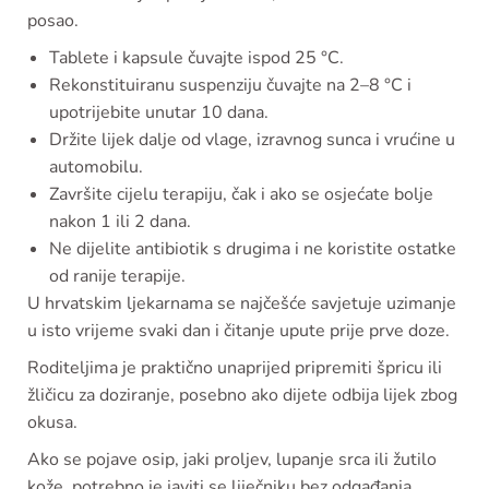
posao.
Tablete i kapsule čuvajte ispod 25 °C.
Rekonstituiranu suspenziju čuvajte na 2–8 °C i
upotrijebite unutar 10 dana.
Držite lijek dalje od vlage, izravnog sunca i vrućine u
automobilu.
Završite cijelu terapiju, čak i ako se osjećate bolje
nakon 1 ili 2 dana.
Ne dijelite antibiotik s drugima i ne koristite ostatke
od ranije terapije.
U hrvatskim ljekarnama se najčešće savjetuje uzimanje
u isto vrijeme svaki dan i čitanje upute prije prve doze.
Roditeljima je praktično unaprijed pripremiti špricu ili
žličicu za doziranje, posebno ako dijete odbija lijek zbog
okusa.
Ako se pojave osip, jaki proljev, lupanje srca ili žutilo
kože, potrebno je javiti se liječniku bez odgađanja.