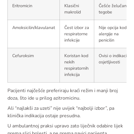
Eritromicin
Klasični
Češće želučane
makrolid
tegobe
Amoksicilin/klavulanat
Čest izbor za
Nije opcija kod
respiratorne
alergije na
infekcije
penicilin
Cefuroksim
Koristan kod
Ovisi o indikaciji i
nekih
osjetljivosti
respiratornih
infekcija
Pacijenti najčešće preferiraju kraći režim i manji broj
doza, što ide u prilog azitromicinu.
Ali “najlakši za uzeti” nije uvijek “najbolji izbor”, pa
klinička indikacija ostaje presudna.
U ambulantnoj praksi upravo zato liječnik odabire lijek
prema slici bolesti, a ne prema navici pacijenta.