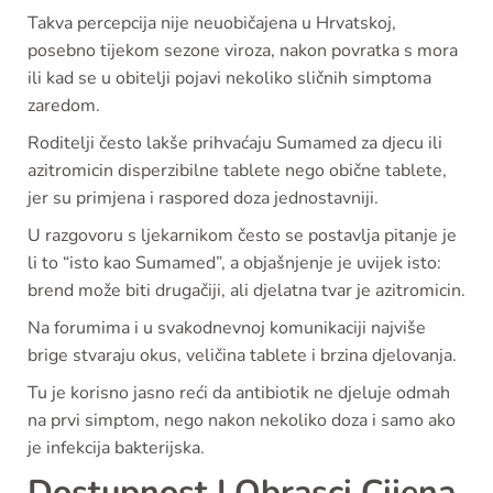
Takva percepcija nije neuobičajena u Hrvatskoj,
posebno tijekom sezone viroza, nakon povratka s mora
ili kad se u obitelji pojavi nekoliko sličnih simptoma
zaredom.
Roditelji često lakše prihvaćaju Sumamed za djecu ili
azitromicin disperzibilne tablete nego obične tablete,
jer su primjena i raspored doza jednostavniji.
U razgovoru s ljekarnikom često se postavlja pitanje je
li to “isto kao Sumamed”, a objašnjenje je uvijek isto:
brend može biti drugačiji, ali djelatna tvar je azitromicin.
Na forumima i u svakodnevnoj komunikaciji najviše
brige stvaraju okus, veličina tablete i brzina djelovanja.
Tu je korisno jasno reći da antibiotik ne djeluje odmah
na prvi simptom, nego nakon nekoliko doza i samo ako
je infekcija bakterijska.
Dostupnost I Obrasci Cijena