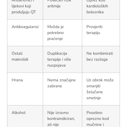
Antiaritmici i
Povećan rizik
Oprez kod
lijekovi koji
aritmije
kardioloških
produljuju QT
bolesnika
Antikoagulansi
Možda je
Provjeriti
potrebno
terapiju
praćenje
Ostali
Duplikacija
Ne kombinirati
makrolidi
terapije i više
bez razloga
nuspojava
Hrana
Nema značajne
Uz obrok može
zabrane
smanjiti
želučane
smetnje
Alkohol
Nije izravno
Posebno
kontraindiciran,
oprezno kod
ali nije
mučnine i