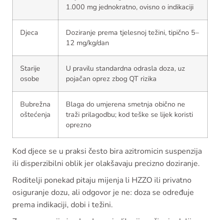
1.000 mg jednokratno, ovisno o indikaciji
Djeca
Doziranje prema tjelesnoj težini, tipično 5–
12 mg/kg/dan
Starije
U pravilu standardna odrasla doza, uz
osobe
pojačan oprez zbog QT rizika
Bubrežna
Blaga do umjerena smetnja obično ne
oštećenja
traži prilagodbu; kod teške se lijek koristi
oprezno
Kod djece se u praksi često bira azitromicin suspenzija
ili disperzibilni oblik jer olakšavaju precizno doziranje.
Roditelji ponekad pitaju mijenja li HZZO ili privatno
osiguranje dozu, ali odgovor je ne: doza se određuje
prema indikaciji, dobi i težini.