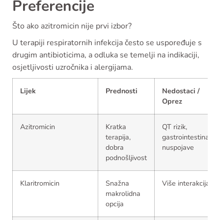
Preferencije
Što ako azitromicin nije prvi izbor?
U terapiji respiratornih infekcija često se uspoređuje s
drugim antibioticima, a odluka se temelji na indikaciji,
osjetljivosti uzročnika i alergijama.
Lijek
Prednosti
Nedostaci /
Oprez
Azitromicin
Kratka
QT rizik,
terapija,
gastrointestinalne
dobra
nuspojave
podnošljivost
Klaritromicin
Snažna
Više interakcija
makrolidna
opcija