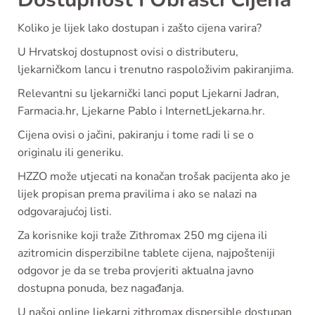
Koliko je lijek lako dostupan i zašto cijena varira?
U Hrvatskoj dostupnost ovisi o distributeru,
ljekarničkom lancu i trenutno raspoloživim pakiranjima.
Relevantni su ljekarnički lanci poput Ljekarni Jadran,
Farmacia.hr, Ljekarne Pablo i InternetLjekarna.hr.
Cijena ovisi o jačini, pakiranju i tome radi li se o
originalu ili generiku.
HZZO može utjecati na konačan trošak pacijenta ako je
lijek propisan prema pravilima i ako se nalazi na
odgovarajućoj listi.
Za korisnike koji traže Zithromax 250 mg cijena ili
azitromicin disperzibilne tablete cijena, najpošteniji
odgovor je da se treba provjeriti aktualna javno
dostupna ponuda, bez nagađanja.
U našoj online ljekarni zithromax dispersible dostupan