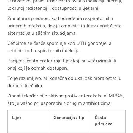
U hrvatskoj praksi izbor često ovisi o indikaciji, alergiji,
lokalnoj rezistenciji i dostupnosti u ljekarni.
Zinnat ima prednost kod određenih respiratornih i
urinarnih infekcija, dok je amoksicilin-klavulanat česta
alternativa u sličnim situacijama.
Cefixime se češće spominje kod UTI i gonoreje, a
cefdinir kod respiratornih infekcija.
Pacijenti često preferiraju lijek koji su već uzimali ili
onaj koji je odmah dostupan.
To je razumljivo, ali konačna odluka ipak mora ostati u
domeni liječnika.
Zinnat također nije aktivan protiv enterokoka ni MRSA,
što je važno pri usporedbi s drugim antibioticima.
Lijek
Generacija / tip
Česta
primjena