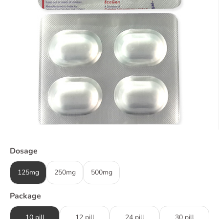
Dosage
125mg
250mg
500mg
Package
10 pill
12 pill
24 pill
30 pill