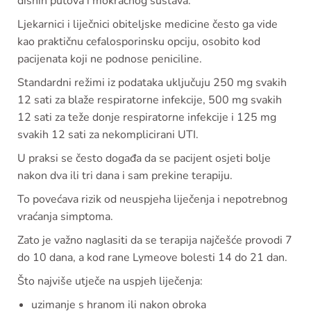
dišnih putova i mokraćnog sustava.
Ljekarnici i liječnici obiteljske medicine često ga vide
kao praktičnu cefalosporinsku opciju, osobito kod
pacijenata koji ne podnose peniciline.
Standardni režimi iz podataka uključuju 250 mg svakih
12 sati za blaže respiratorne infekcije, 500 mg svakih
12 sati za teže donje respiratorne infekcije i 125 mg
svakih 12 sati za nekomplicirani UTI.
U praksi se često događa da se pacijent osjeti bolje
nakon dva ili tri dana i sam prekine terapiju.
To povećava rizik od neuspjeha liječenja i nepotrebnog
vraćanja simptoma.
Zato je važno naglasiti da se terapija najčešće provodi 7
do 10 dana, a kod rane Lymeove bolesti 14 do 21 dan.
Što najviše utječe na uspjeh liječenja:
uzimanje s hranom ili nakon obroka