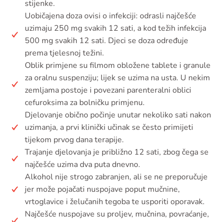
stijenke.
Uobičajena doza ovisi o infekciji: odrasli najčešće
uzimaju 250 mg svakih 12 sati, a kod težih infekcija
500 mg svakih 12 sati. Djeci se doza određuje
prema tjelesnoj težini.
Oblik primjene su filmom obložene tablete i granule
za oralnu suspenziju; lijek se uzima na usta. U nekim
zemljama postoje i povezani parenteralni oblici
cefuroksima za bolničku primjenu.
Djelovanje obično počinje unutar nekoliko sati nakon
uzimanja, a prvi klinički učinak se često primijeti
tijekom prvog dana terapije.
Trajanje djelovanja je približno 12 sati, zbog čega se
najčešće uzima dva puta dnevno.
Alkohol nije strogo zabranjen, ali se ne preporučuje
jer može pojačati nuspojave poput mučnine,
vrtoglavice i želučanih tegoba te usporiti oporavak.
Najčešće nuspojave su proljev, mučnina, povraćanje,