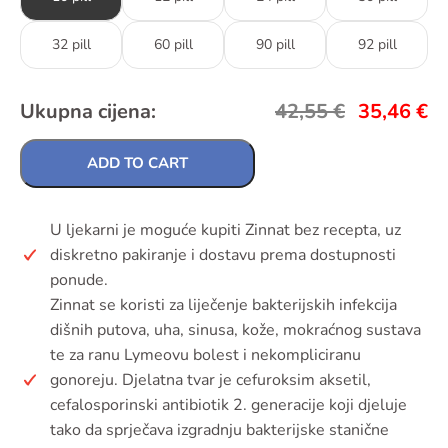
32 pill
60 pill
90 pill
92 pill
Ukupna cijena:
42,55
€
35,46
€
ADD TO CART
U ljekarni je moguće kupiti Zinnat bez recepta, uz
diskretno pakiranje i dostavu prema dostupnosti
ponude.
Zinnat se koristi za liječenje bakterijskih infekcija
dišnih putova, uha, sinusa, kože, mokraćnog sustava
te za ranu Lymeovu bolest i nekompliciranu
gonoreju. Djelatna tvar je cefuroksim aksetil,
cefalosporinski antibiotik 2. generacije koji djeluje
tako da sprječava izgradnju bakterijske stanične