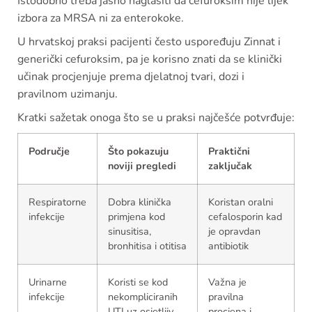
Istodobno treba jasno naglasiti da cefuroksim nije lijek
izbora za MRSA ni za enterokoke.
U hrvatskoj praksi pacijenti često uspoređuju Zinnat i
generički cefuroksim, pa je korisno znati da se klinički
učinak procjenjuje prema djelatnoj tvari, dozi i
pravilnom uzimanju.
Kratki sažetak onoga što se u praksi najčešće potvrđuje:
Područje
Što pokazuju
Praktični
noviji pregledi
zaključak
Respiratorne
Dobra klinička
Koristan oralni
infekcije
primjena kod
cefalosporin kad
sinusitisa,
je opravdan
bronhitisa i otitisa
antibiotik
Urinarne
Koristi se kod
Važna je
infekcije
nekompliciranih
pravilna
UTI uz osjetljiv
procjena i