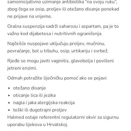
samoinicijativno uzimanje antibiotika “na svoju ruku”,
zbog čega se osip, proljev ili otežano disanje ponekad
ne prijave na vrijeme.
Oralna suspenzija sadrži saharozu i aspartam, pa je to
važno kod dijabetesa i nutritivnih ograničenja.
Najčešće nuspojave uključuju proljev, mučninu,
povraćanje, bol u trbuhu, osip, urtikariju i svrbež.
Rjeđe se mogu javiti vaginitis, glavobolja i povišeni
jetreni enzimi.
Odmah potražite liječničku pomoć ako se pojavi:
otežano disanje
oticanje lica ili jezika
nagla i jaka alergijska reakcija
teški ili dugotrajni proljev
Halmed ostaje referentni regulatorni okvir za sigurnu
uporabu lijekova u Hrvatskoj.