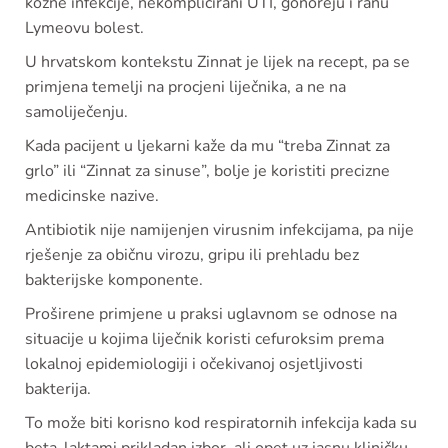
kožne infekcije, nekomplicirani UTI, gonoreju i ranu
Lymeovu bolest.
U hrvatskom kontekstu Zinnat je lijek na recept, pa se
primjena temelji na procjeni liječnika, a ne na
samoliječenju.
Kada pacijent u ljekarni kaže da mu “treba Zinnat za
grlo” ili “Zinnat za sinuse”, bolje je koristiti precizne
medicinske nazive.
Antibiotik nije namijenjen virusnim infekcijama, pa nije
rješenje za običnu virozu, gripu ili prehladu bez
bakterijske komponente.
Proširene primjene u praksi uglavnom se odnose na
situacije u kojima liječnik koristi cefuroksim prema
lokalnoj epidemiologiji i očekivanoj osjetljivosti
bakterija.
To može biti korisno kod respiratornih infekcija kada su
beta-laktami prikladan izbor, ali opet uz jasnu kliničku