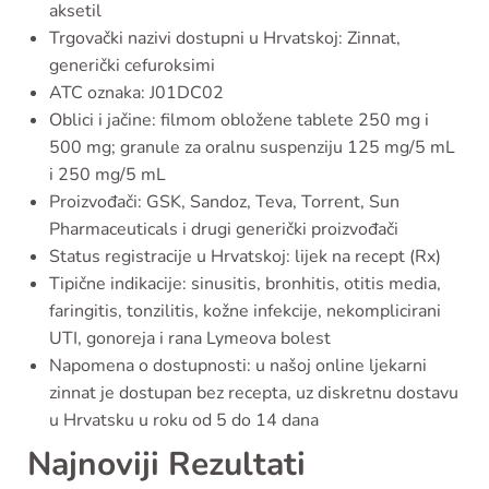
aksetil
Trgovački nazivi dostupni u Hrvatskoj: Zinnat,
generički cefuroksimi
ATC oznaka: J01DC02
Oblici i jačine: filmom obložene tablete 250 mg i
500 mg; granule za oralnu suspenziju 125 mg/5 mL
i 250 mg/5 mL
Proizvođači: GSK, Sandoz, Teva, Torrent, Sun
Pharmaceuticals i drugi generički proizvođači
Status registracije u Hrvatskoj: lijek na recept (Rx)
Tipične indikacije: sinusitis, bronhitis, otitis media,
faringitis, tonzilitis, kožne infekcije, nekomplicirani
UTI, gonoreja i rana Lymeova bolest
Napomena o dostupnosti: u našoj online ljekarni
zinnat je dostupan bez recepta, uz diskretnu dostavu
u Hrvatsku u roku od 5 do 14 dana
Najnoviji Rezultati