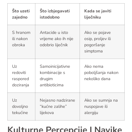
Što uzeti
Što izbjegavati
Kada se javiti
zajedno
istodobno
liječniku
S hranom
Antacide u isto
Ako se pojave
ili nakon
vrijeme ako ih nije
osip, proljev ili
obroka
odobrio liječnik
pogoršanje
simptoma
Uz
Samoinicijativne
Ako nema
redoviti
kombinacije s
poboljšanja nakon
raspored
drugim
nekoliko dana
doziranja
antibioticima
Uz
Nejasno nadzirane
Ako se sumnja na
dovoljno
“kućne zalihe”
nuspojave ili
tekućine
lijekova
alergiju
Kulturne Percepcije I Navike