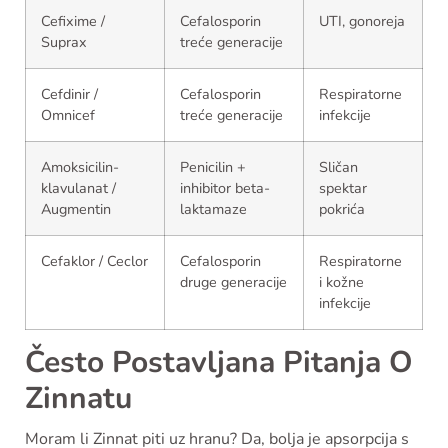
Cefixime /
Cefalosporin
UTI, gonoreja
Suprax
treće generacije
Cefdinir /
Cefalosporin
Respiratorne
Omnicef
treće generacije
infekcije
Amoksicilin-
Penicilin +
Sličan
klavulanat /
inhibitor beta-
spektar
Augmentin
laktamaze
pokrića
Cefaklor / Ceclor
Cefalosporin
Respiratorne
druge generacije
i kožne
infekcije
Često Postavljana Pitanja O
Zinnatu
Moram li Zinnat piti uz hranu? Da, bolja je apsorpcija s