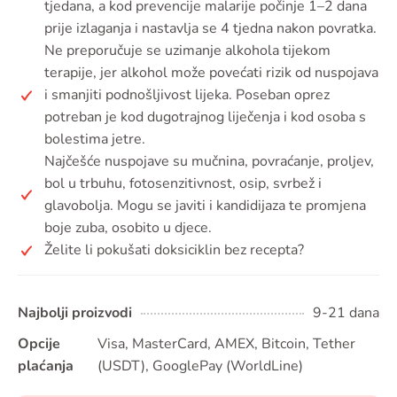
tjedana, a kod prevencije malarije počinje 1–2 dana
prije izlaganja i nastavlja se 4 tjedna nakon povratka.
Ne preporučuje se uzimanje alkohola tijekom
terapije, jer alkohol može povećati rizik od nuspojava
i smanjiti podnošljivost lijeka. Poseban oprez
potreban je kod dugotrajnog liječenja i kod osoba s
bolestima jetre.
Najčešće nuspojave su mučnina, povraćanje, proljev,
bol u trbuhu, fotosenzitivnost, osip, svrbež i
glavobolja. Mogu se javiti i kandidijaza te promjena
boje zuba, osobito u djece.
Želite li pokušati doksiciklin bez recepta?
Najbolji proizvodi
9-21 dana
Opcije
Visa, MasterCard, AMEX, Bitcoin, Tether
plaćanja
(USDT), GooglePay (WorldLine)