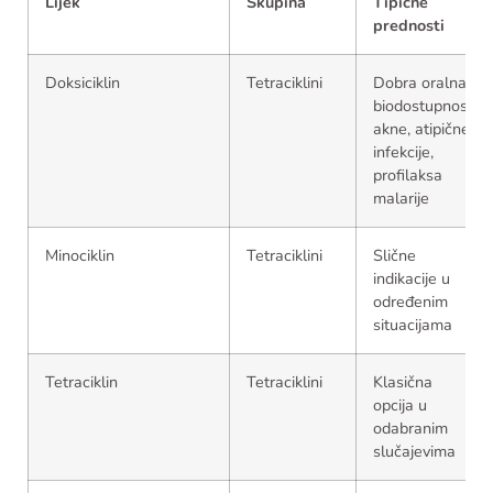
Lijek
Skupina
Tipične
prednosti
Doksiciklin
Tetraciklini
Dobra oralna
biodostupnost,
akne, atipične
infekcije,
profilaksa
malarije
Minociklin
Tetraciklini
Slične
indikacije u
određenim
situacijama
Tetraciklin
Tetraciklini
Klasična
opcija u
odabranim
slučajevima