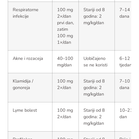
Respiratorne
100 mg
Stariji od 8
7–14
infekcije
2×/dan
godina: 2
dana
prvi dan,
mg/kg/dan
zatim
100 mg
1×/dan
Akne i rozaceja
40–100
Uobičajeno
6–12
mg/dan
se ne koristi
tjedana
Klamidija /
100 mg
Stariji od 8
7–10
gonoreja
2×/dan
godina: 2
dana
mg/kg/dan
Lyme bolest
100 mg
Stariji od 8
10–21
2×/dan
godina: 2
dan
mg/kg/dan