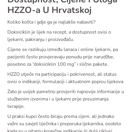
HZZO-a U Hrvatskoj
Koliko košta i gdje ga je najlakše nabaviti?
Doksiciklin je lijek na recept, a dostupnost ovisi o
ljekarni, pakiranju i proizvođaču.
Cijene se razlikuju između lanaca i online ljekarni, pa
pacijenti često provjeravaju ponudu prije narudžbe,
posebno za “doksiciklin 100 mg” i slične pakete.
HZZO utječe na participaciju i pokrivenost, ali status
ovisi o indikaciji, formulaciji i aktualnom popisu lijekova.
Zato je uvijek pametno provjeriti najnovije informacije u
službenim izvorima i u ljekarni prije preuzimanja
terapije.
U praksi kupci često biraju prema cijeni, ali jednako
važni su savjet liječnika i preporuka ljekarnika, osobito
kada su u pitanju kronične indikacije ili dulji ciklusi