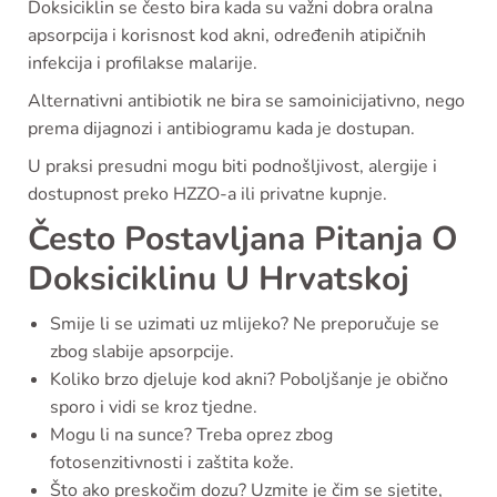
Doksiciklin se često bira kada su važni dobra oralna
apsorpcija i korisnost kod akni, određenih atipičnih
infekcija i profilakse malarije.
Alternativni antibiotik ne bira se samoinicijativno, nego
prema dijagnozi i antibiogramu kada je dostupan.
U praksi presudni mogu biti podnošljivost, alergije i
dostupnost preko HZZO-a ili privatne kupnje.
Često Postavljana Pitanja O
Doksiciklinu U Hrvatskoj
Smije li se uzimati uz mlijeko? Ne preporučuje se
zbog slabije apsorpcije.
Koliko brzo djeluje kod akni? Poboljšanje je obično
sporo i vidi se kroz tjedne.
Mogu li na sunce? Treba oprez zbog
fotosenzitivnosti i zaštita kože.
Što ako preskočim dozu? Uzmite je čim se sjetite,