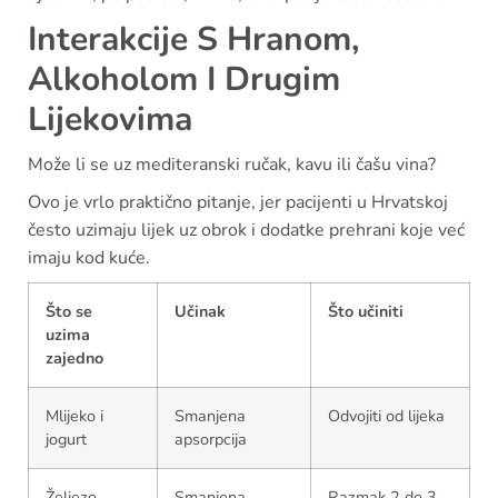
Interakcije S Hranom,
Alkoholom I Drugim
Lijekovima
Može li se uz mediteranski ručak, kavu ili čašu vina?
Ovo je vrlo praktično pitanje, jer pacijenti u Hrvatskoj
često uzimaju lijek uz obrok i dodatke prehrani koje već
imaju kod kuće.
Što se
Učinak
Što učiniti
uzima
zajedno
Mlijeko i
Smanjena
Odvojiti od lijeka
jogurt
apsorpcija
Željezo,
Smanjena
Razmak 2 do 3