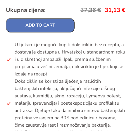
Ukupna cijena:
37,36
€
31,13
€
ADD TO CART
U ljekarni je moguće kupiti doksiciklin bez recepta, a
dostava je dostupna u Hrvatskoj u standardnom roku
i u diskretnoj ambalaži. Ipak, prema službenim
propisima u većini zemalja, doksiciklin je lijek koji se
izdaje na recept.
Doksiciklin se koristi za liječenje različitih
bakterijskih infekcija, uključujući infekcije dišnog
sustava, klamidiju, akne, rozaceju, Lymeovu bolest,
malariju (prevencija) i postekspozicijsku profilaksu
antraksa. Djeluje tako da inhibira sintezu bakterijskih
proteina vezanjem na 30S podjedinicu ribosoma,
čime zaustavlja rast i razmnožavanje bakterija.