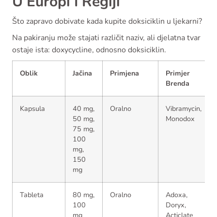
U Europi I Regiji
Što zapravo dobivate kada kupite doksiciklin u ljekarni?
Na pakiranju može stajati različit naziv, ali djelatna tvar
ostaje ista: doxycycline, odnosno doksiciklin.
Oblik
Jačina
Primjena
Primjer
Brenda
Kapsula
40 mg,
Oralno
Vibramycin,
50 mg,
Monodox
75 mg,
100
mg,
150
mg
Tableta
80 mg,
Oralno
Adoxa,
100
Doryx,
mg
Acticlate