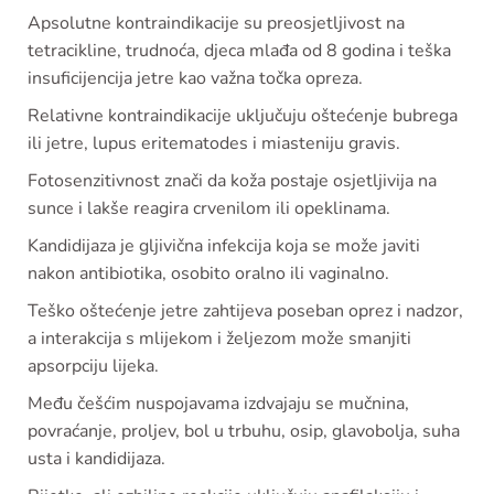
Apsolutne kontraindikacije su preosjetljivost na
tetracikline, trudnoća, djeca mlađa od 8 godina i teška
insuficijencija jetre kao važna točka opreza.
Relativne kontraindikacije uključuju oštećenje bubrega
ili jetre, lupus eritematodes i miasteniju gravis.
Fotosenzitivnost znači da koža postaje osjetljivija na
sunce i lakše reagira crvenilom ili opeklinama.
Kandidijaza je gljivična infekcija koja se može javiti
nakon antibiotika, osobito oralno ili vaginalno.
Teško oštećenje jetre zahtijeva poseban oprez i nadzor,
a interakcija s mlijekom i željezom može smanjiti
apsorpciju lijeka.
Među češćim nuspojavama izdvajaju se mučnina,
povraćanje, proljev, bol u trbuhu, osip, glavobolja, suha
usta i kandidijaza.