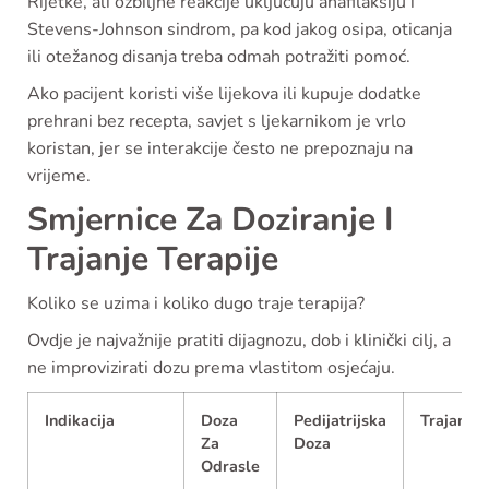
Rijetke, ali ozbiljne reakcije uključuju anafilaksiju i
Stevens-Johnson sindrom, pa kod jakog osipa, oticanja
ili otežanog disanja treba odmah potražiti pomoć.
Ako pacijent koristi više lijekova ili kupuje dodatke
prehrani bez recepta, savjet s ljekarnikom je vrlo
koristan, jer se interakcije često ne prepoznaju na
vrijeme.
Smjernice Za Doziranje I
Trajanje Terapije
Koliko se uzima i koliko dugo traje terapija?
Ovdje je najvažnije pratiti dijagnozu, dob i klinički cilj, a
ne improvizirati dozu prema vlastitom osjećaju.
Indikacija
Doza
Pedijatrijska
Trajanje
Za
Doza
Odrasle