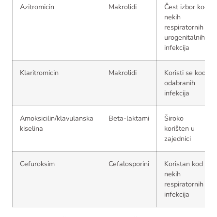
Azitromicin
Makrolidi
Čest izbor kod
nekih
respiratornih i
urogenitalnih
infekcija
Klaritromicin
Makrolidi
Koristi se kod
odabranih
infekcija
Amoksicilin/klavulanska
Beta-laktami
Široko
kiselina
korišten u
zajednici
Cefuroksim
Cefalosporini
Koristan kod
nekih
respiratornih
infekcija