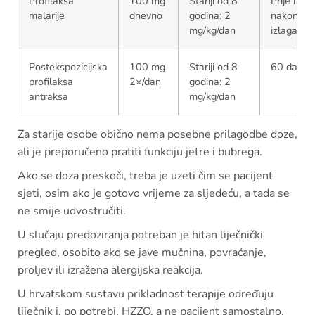
Profilaksa
100 mg
Stariji od 8
Prije i
malarije
dnevno
godina: 2
nakon
mg/kg/dan
izlaganja
Postekspozicijska
100 mg
Stariji od 8
60 dana
profilaksa
2×/dan
godina: 2
antraksa
mg/kg/dan
Za starije osobe obično nema posebne prilagodbe doze,
ali je preporučeno pratiti funkciju jetre i bubrega.
Ako se doza preskoči, treba je uzeti čim se pacijent
sjeti, osim ako je gotovo vrijeme za sljedeću, a tada se
ne smije udvostručiti.
U slučaju predoziranja potreban je hitan liječnički
pregled, osobito ako se jave mučnina, povraćanje,
proljev ili izražena alergijska reakcija.
U hrvatskom sustavu prikladnost terapije određuju
liječnik i, po potrebi, HZZO, a ne pacijent samostalno.