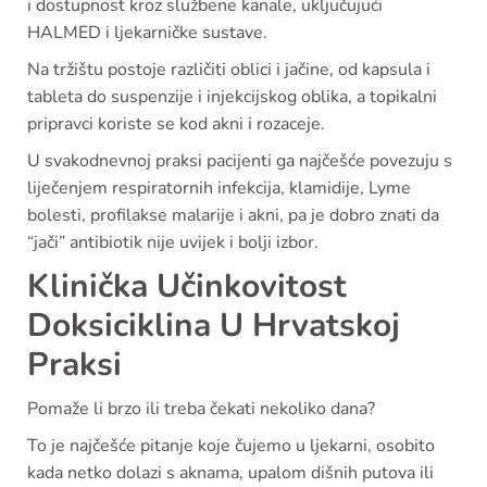
i dostupnost kroz službene kanale, uključujući
HALMED i ljekarničke sustave.
Na tržištu postoje različiti oblici i jačine, od kapsula i
tableta do suspenzije i injekcijskog oblika, a topikalni
pripravci koriste se kod akni i rozaceje.
U svakodnevnoj praksi pacijenti ga najčešće povezuju s
liječenjem respiratornih infekcija, klamidije, Lyme
bolesti, profilakse malarije i akni, pa je dobro znati da
“jači” antibiotik nije uvijek i bolji izbor.
Klinička Učinkovitost
Doksiciklina U Hrvatskoj
Praksi
Pomaže li brzo ili treba čekati nekoliko dana?
To je najčešće pitanje koje čujemo u ljekarni, osobito
kada netko dolazi s aknama, upalom dišnih putova ili