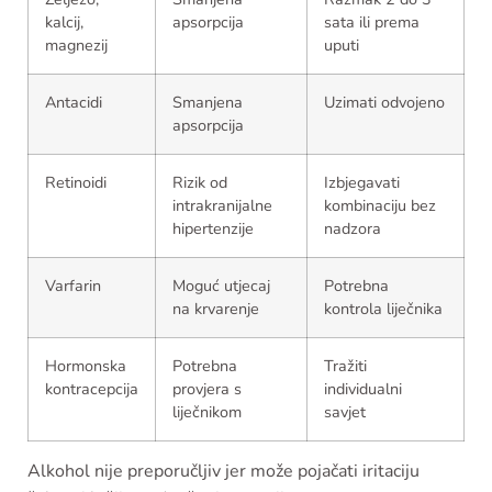
kalcij,
apsorpcija
sata ili prema
magnezij
uputi
Antacidi
Smanjena
Uzimati odvojeno
apsorpcija
Retinoidi
Rizik od
Izbjegavati
intrakranijalne
kombinaciju bez
hipertenzije
nadzora
Varfarin
Moguć utjecaj
Potrebna
na krvarenje
kontrola liječnika
Hormonska
Potrebna
Tražiti
kontracepcija
provjera s
individualni
liječnikom
savjet
Alkohol nije preporučljiv jer može pojačati iritaciju