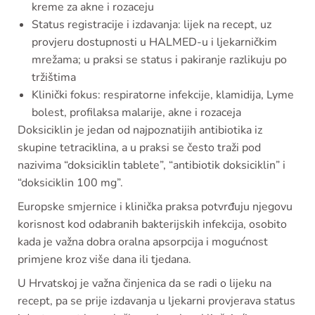
kreme za akne i rozaceju
Status registracije i izdavanja: lijek na recept, uz
provjeru dostupnosti u HALMED-u i ljekarničkim
mrežama; u praksi se status i pakiranje razlikuju po
tržištima
Klinički fokus: respiratorne infekcije, klamidija, Lyme
bolest, profilaksa malarije, akne i rozaceja
Doksiciklin je jedan od najpoznatijih antibiotika iz
skupine tetraciklina, a u praksi se često traži pod
nazivima “doksiciklin tablete”, “antibiotik doksiciklin” i
“doksiciklin 100 mg”.
Europske smjernice i klinička praksa potvrđuju njegovu
korisnost kod odabranih bakterijskih infekcija, osobito
kada je važna dobra oralna apsorpcija i mogućnost
primjene kroz više dana ili tjedana.
U Hrvatskoj je važna činjenica da se radi o lijeku na
recept, pa se prije izdavanja u ljekarni provjerava status