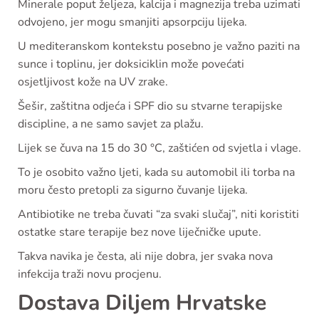
Minerale poput željeza, kalcija i magnezija treba uzimati
odvojeno, jer mogu smanjiti apsorpciju lijeka.
U mediteranskom kontekstu posebno je važno paziti na
sunce i toplinu, jer doksiciklin može povećati
osjetljivost kože na UV zrake.
Šešir, zaštitna odjeća i SPF dio su stvarne terapijske
discipline, a ne samo savjet za plažu.
Lijek se čuva na 15 do 30 °C, zaštićen od svjetla i vlage.
To je osobito važno ljeti, kada su automobil ili torba na
moru često pretopli za sigurno čuvanje lijeka.
Antibiotike ne treba čuvati “za svaki slučaj”, niti koristiti
ostatke stare terapije bez nove liječničke upute.
Takva navika je česta, ali nije dobra, jer svaka nova
infekcija traži novu procjenu.
Dostava Diljem Hrvatske