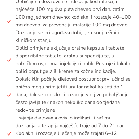
Uobičajena doza ovisi o indikaciji: kod infekcija
najčešće 100 mg dva puta dnevno prvi dan, zatim
100 mg jednom dnevno; kod akni i rozaceje 40–100
mg dnevno; za prevenciju malarije 100 mg dnevno.
Doziranje se prilagođava dobi, tjelesnoj težini i
kliničkom stanju.
Oblici primjene uključuju oralne kapsule i tablete,
disperzibilne tablete, oralnu suspenziju te, u
bolničkim uvjetima, injekcijski oblik. Postoje i lokalni
oblici poput gela ili kreme za kožne indikacije.
Doksiciklin počinje djelovati postupno; prvi učinci se
obično mogu primijetiti unutar nekoliko sati do 1
dana, dok se kod akni i rozaceje vidljivo poboljšanje
često javlja tek nakon nekoliko dana do tjedana
redovite primjene.
Trajanje djelovanja ovisi o indikaciji i režimu
doziranja, a terapija najčešće traje od 7 do 21 dan.
Kod akni i rozaceje liječenje može trajati 6–12