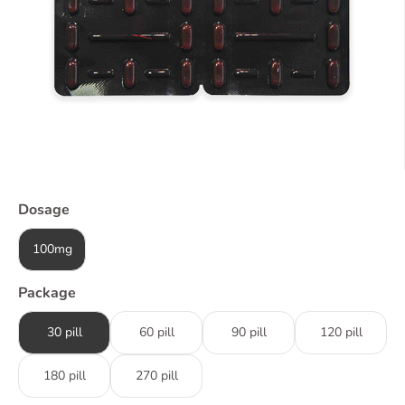
Dosage
100mg
Package
30 pill
60 pill
90 pill
120 pill
180 pill
270 pill