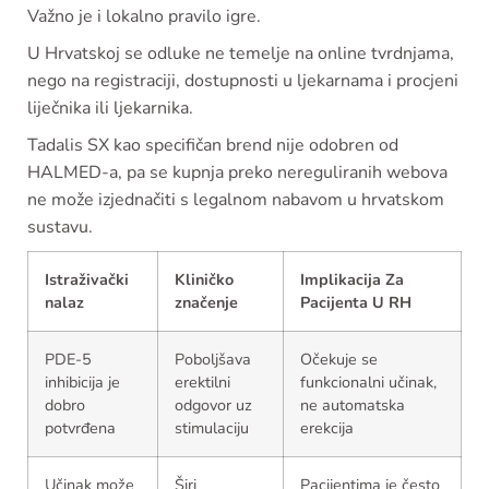
Važno je i lokalno pravilo igre.
U Hrvatskoj se odluke ne temelje na online tvrdnjama,
nego na registraciji, dostupnosti u ljekarnama i procjeni
liječnika ili ljekarnika.
Tadalis SX kao specifičan brend nije odobren od
HALMED-a, pa se kupnja preko nereguliranih webova
ne može izjednačiti s legalnom nabavom u hrvatskom
sustavu.
Istraživački
Kliničko
Implikacija Za
nalaz
značenje
Pacijenta U RH
PDE-5
Poboljšava
Očekuje se
inhibicija je
erektilni
funkcionalni učinak,
dobro
odgovor uz
ne automatska
potvrđena
stimulaciju
erekcija
Učinak može
Širi
Pacijentima je često