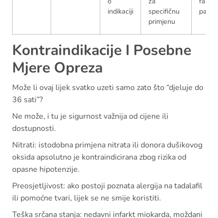
o
za
farma
indikaciji
specifičnu
pakira
primjenu
Kontraindikacije I Posebne
Mjere Opreza
Može li ovaj lijek svatko uzeti samo zato što “djeluje do
36 sati”?
Ne može, i tu je sigurnost važnija od cijene ili
dostupnosti.
Nitrati: istodobna primjena nitrata ili donora dušikovog
oksida apsolutno je kontraindicirana zbog rizika od
opasne hipotenzije.
Preosjetljivost: ako postoji poznata alergija na tadalafil
ili pomoćne tvari, lijek se ne smije koristiti.
Teška srčana stanja: nedavni infarkt miokarda, moždani