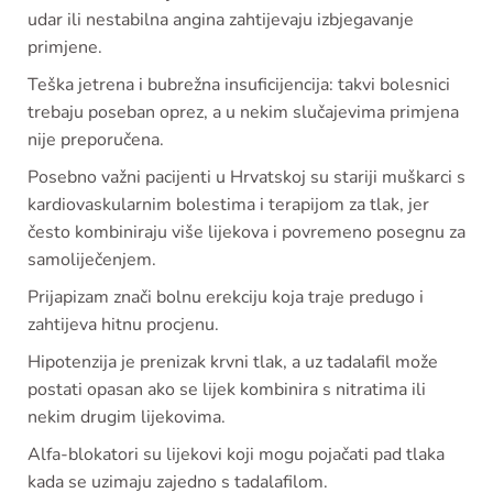
udar ili nestabilna angina zahtijevaju izbjegavanje
primjene.
Teška jetrena i bubrežna insuficijencija: takvi bolesnici
trebaju poseban oprez, a u nekim slučajevima primjena
nije preporučena.
Posebno važni pacijenti u Hrvatskoj su stariji muškarci s
kardiovaskularnim bolestima i terapijom za tlak, jer
često kombiniraju više lijekova i povremeno posegnu za
samoliječenjem.
Prijapizam znači bolnu erekciju koja traje predugo i
zahtijeva hitnu procjenu.
Hipotenzija je prenizak krvni tlak, a uz tadalafil može
postati opasan ako se lijek kombinira s nitratima ili
nekim drugim lijekovima.
Alfa-blokatori su lijekovi koji mogu pojačati pad tlaka
kada se uzimaju zajedno s tadalafilom.