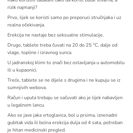
Kako koristiti tadalafil tako da korist bude stvarna, a
rizik najmanji?
Prvo, lijek se koristi samo po preporuci stručnjaka i uz
realna očekivanja.
Erekcija ne nastaje bez seksualne stimulacije.
Drugo, tablete treba čuvati na 20 do 25 °C, dalje od
vlage, topline i izravnog sunca.
U jadranskoj klimi to znači bez ostavljanja u automobilu
ili u kupaonici.
Treće, tablete se ne dijele s drugima i ne kupuju se iz
sumnjivih webova.
Račun i uputa trebaju se sačuvati ako je lijek nabavljen
u legalnom lancu.
Ako se jave jaka vrtoglavica, bol u prsima, iznenadni
gubitak vida ili bolna erekcija dulja od 4 sata, potreban
je hitan medicinski pregled.