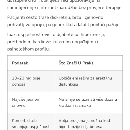
dostupne u RH, dok ljekarnici upozoravaju na
samoliječenje i internet-narudžbe bez provjere terapije.
Pacijenti često traže diskretnu, brzu i cjenovno
prihvatljivu opciju, pa generički tadalafil privlači pažnju.
Ipak, uspješnost ovisi o dijabetesu, hipertenziji,
prethodnim kardiovaskularnim događajima i
psihološkom profilu.
Podatak
Što Znači U Praksi
10–20 mg prije
Uobičajeni režim za erektilnu
odnosa
disfunkciju
Najviše jednom
Ne smije se uzimati više doza u
dnevno
kratkom razmaku
Komorbiditeti
Bolja procjena je nužna kod
smanjuju uspješnost
hipertenzije i dijabetesa