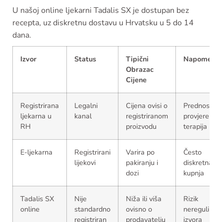
U našoj online ljekarni Tadalis SX je dostupan bez
recepta, uz diskretnu dostavu u Hrvatsku u 5 do 14
dana.
Izvor
Status
Tipični
Napomena
Obrazac
Cijene
Registrirana
Legalni
Cijena ovisi o
Prednost je
ljekarna u
kanal
registriranom
provjerena
RH
proizvodu
terapija
E-ljekarna
Registrirani
Varira po
Često
lijekovi
pakiranju i
diskretna
dozi
kupnja
Tadalis SX
Nije
Niža ili viša
Rizik
online
standardno
ovisno o
nereguliran
registriran
prodavatelju
izvora