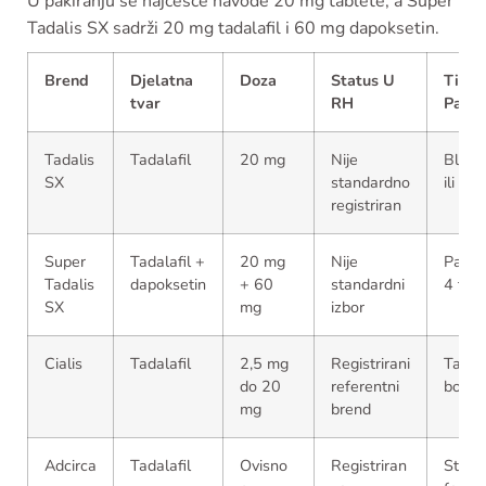
U pakiranju se najčešće navode 20 mg tablete, a Super
Tadalis SX sadrži 20 mg tadalafil i 60 mg dapoksetin.
Brend
Djelatna
Doza
Status U
Tip
tvar
RH
Pakir
Tadalis
Tadalafil
20 mg
Nije
Bliste
SX
standardno
ili 4 
registriran
Super
Tadalafil +
20 mg
Nije
Pakir
Tadalis
dapoksetin
+ 60
standardni
4 tab
SX
mg
izbor
Cialis
Tadalafil
2,5 mg
Registrirani
Tablet
do 20
referentni
bočic
mg
brend
Adcirca
Tadalafil
Ovisno
Registriran
Stand