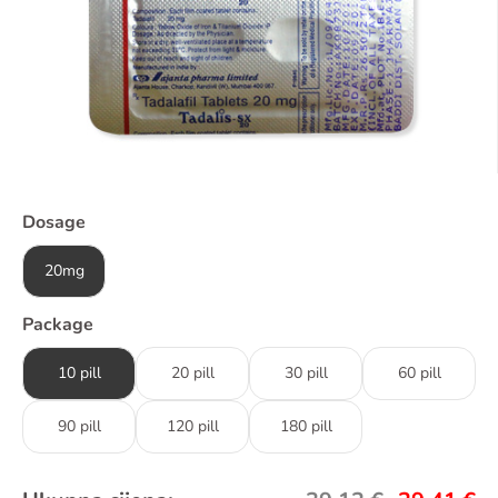
Dosage
20mg
Package
10 pill
20 pill
30 pill
60 pill
90 pill
120 pill
180 pill