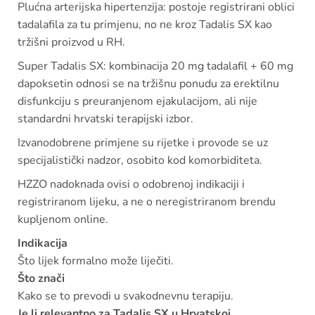
Plućna arterijska hipertenzija: postoje registrirani oblici
tadalafila za tu primjenu, no ne kroz Tadalis SX kao
tržišni proizvod u RH.
Super Tadalis SX: kombinacija 20 mg tadalafil + 60 mg
dapoksetin odnosi se na tržišnu ponudu za erektilnu
disfunkciju s preuranjenom ejakulacijom, ali nije
standardni hrvatski terapijski izbor.
Izvanodobrene primjene su rijetke i provode se uz
specijalistički nadzor, osobito kod komorbiditeta.
HZZO nadoknada ovisi o odobrenoj indikaciji i
registriranom lijeku, a ne o neregistriranom brendu
kupljenom online.
Indikacija
Što lijek formalno može liječiti.
Što znači
Kako se to prevodi u svakodnevnu terapiju.
Je li relevantno za Tadalis SX u Hrvatskoj