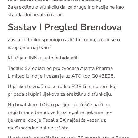
Za erektilnu disfunkciju da; za druge indikacije ne kao
standardni hrvatski izbor.
Sastav I Pregled Brendova
Zašto se toliko spominju različita imena, a radi se o
istoj djelatnoj tvari?
Ključ je u INN-u, a to je tadalafil.
Tadalis SX dolazi od proizvođača Ajanta Pharma
Limited iz Indije i vezan je uz ATC kod G04BE08.
U praksi to znači da se radi o PDE-5 inhibitoru koji
pripada skupini lijekova za erektilnu disfunkciju.
Na hrvatskom tržištu pacijent će češće naići na
registrirane brendove kroz legalne ljekarne i e-
ljekarne, dok je Tadalis SX najčešće vezan uz
međunarodna online tržišta.