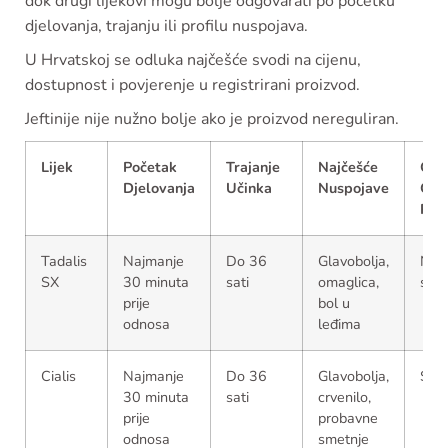
dok drugi lijekovi mogu bolje odgovarati po početku
djelovanja, trajanju ili profilu nuspojava.
U Hrvatskoj se odluka najčešće svodi na cijenu,
dostupnost i povjerenje u registrirani proizvod.
Jeftinije nije nužno bolje ako je proizvod nereguliran.
Lijek
Početak
Trajanje
Najčešće
Okv
Djelovanja
Učinka
Nuspojave
Cje
Pozi
Tadalis
Najmanje
Do 36
Glavobolja,
Niža
SX
30 minuta
sati
omaglica,
sred
prije
bol u
odnosa
leđima
Cialis
Najmanje
Do 36
Glavobolja,
Sred
30 minuta
sati
crvenilo,
prije
probavne
odnosa
smetnje