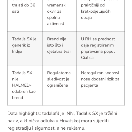
trajati do 36
vremenski
praktičniji od
sati
okvir za
kratkodjelujućih
spolnu
opcija
aktivnost
Tadalis SX je
Brend nije
U RH se prednost
generik iz
isto što i
daje registriranim
Indije
djelatna tvar
pripravcima poput
Cialisa
Tadalis SX
Regulatorna
Neregulirani webovi
nije
sljedivost je
nose dodatni rizik za
HALMED-
ograničena
pacijenta
odobren kao
brend
Data highlights: tadalafil je INN, Tadalis SX je tržišni
naziv, a klinička odluka u Hrvatskoj mora slijediti
registraciju i sigurnost, a ne reklamu.