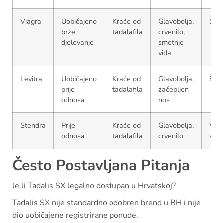
Viagra
Uobičajeno
Kraće od
Glavobolja,
Sred
brže
tadalafila
crvenilo,
djelovanje
smetnje
vida
Levitra
Uobičajeno
Kraće od
Glavobolja,
Sred
prije
tadalafila
začepljen
odnosa
nos
Stendra
Prije
Kraće od
Glavobolja,
Viša 
odnosa
tadalafila
crvenilo
sred
Često Postavljana Pitanja
Je li Tadalis SX legalno dostupan u Hrvatskoj?
Tadalis SX nije standardno odobren brend u RH i nije
dio uobičajene registrirane ponude.