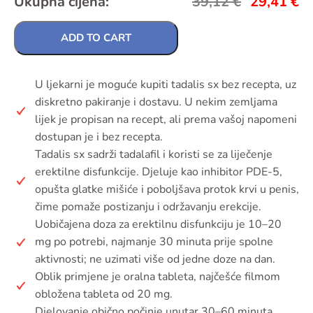
Ukupna cijena:
39,12
€
29,41
€
ADD TO CART
U ljekarni je moguće kupiti tadalis sx bez recepta, uz
diskretno pakiranje i dostavu. U nekim zemljama
lijek je propisan na recept, ali prema vašoj napomeni
dostupan je i bez recepta.
Tadalis sx sadrži tadalafil i koristi se za liječenje
erektilne disfunkcije. Djeluje kao inhibitor PDE-5,
opušta glatke mišiće i poboljšava protok krvi u penis,
čime pomaže postizanju i održavanju erekcije.
Uobičajena doza za erektilnu disfunkciju je 10–20
mg po potrebi, najmanje 30 minuta prije spolne
aktivnosti; ne uzimati više od jedne doze na dan.
Oblik primjene je oralna tableta, najčešće filmom
obložena tableta od 20 mg.
Djelovanje obično počinje unutar 30–60 minuta