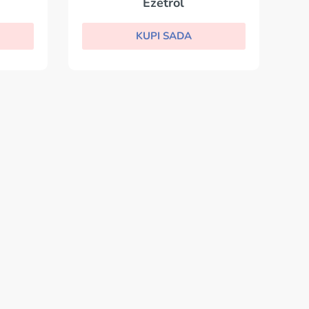
Ezetrol
KUPI SADA