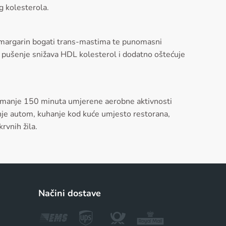
g kolesterola.
 i margarin bogati trans-mastima te punomasni
, a pušenje snižava HDL kolesterol i dodatno oštećuje
najmanje 150 minuta umjerene aerobne aktivnosti
žnje autom, kuhanje kod kuće umjesto restorana,
rvnih žila.
Načini dostave