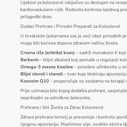
Lijekovi za kolesterol isključivo su dostupni na rece
kardiovaskularni rizik. Redovita kontrola lipidnog pro
prilagodbi doze.
Dodaci Prehrani i Prirodni Preparati za Kolesterol
U hrvatskim ljekarnama sve je veći izbor prirodnih pr
mogu biti korisna dopuna zdravom načinu života.
Crvena riža (eritritol kvas)
– sadrži monakolin K koji 
Berberin
– biljni alkaloid koji pomaže u regulaciji kol
Omega-3 masne kiseline
– posebno učinkovite u sniž
Biljni steroli i stanoli
– tvari koje blokiraju apsorpcij
Koenzim Q10
– preporučuje se osobama na terapiji 
Prije uzimanja bilo kojeg dodatka prehrani, savjetujt
neprikladni za određene bolesnike.
Prehrana i Stil Života za Zdrav Kolesterol
Zdrava prehrana temelj je prevencije i kontrole povi
njegovu apsorpciju. Maslinovo ulje, osobito ekstra 