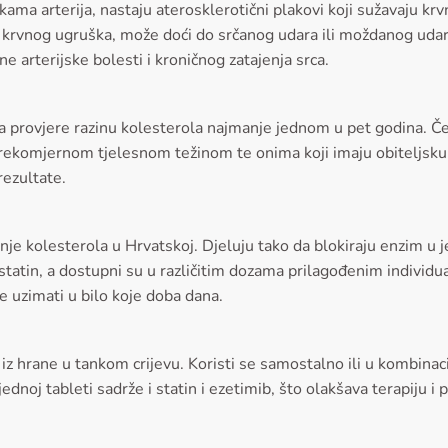
ma arterija, nastaju aterosklerotični plakovi koji sužavaju krvn
a krvnog ugruška, može doći do srčanog udara ili moždanog udar
e arterijske bolesti i kroničnog zatajenja srca.
na provjere razinu kolesterola najmanje jednom u pet godina. 
ekomjernom tjelesnom težinom te onima koji imaju obiteljsku a
rezultate.
vanje kolesterola u Hrvatskoj. Djeluju tako da blokiraju enzim u
vastatin, a dostupni su u različitim dozama prilagođenim indivi
 uzimati u bilo koje doba dana.
 iz hrane u tankom crijevu. Koristi se samostalno ili u kombinaci
ednoj tableti sadrže i statin i ezetimib, što olakšava terapiju i