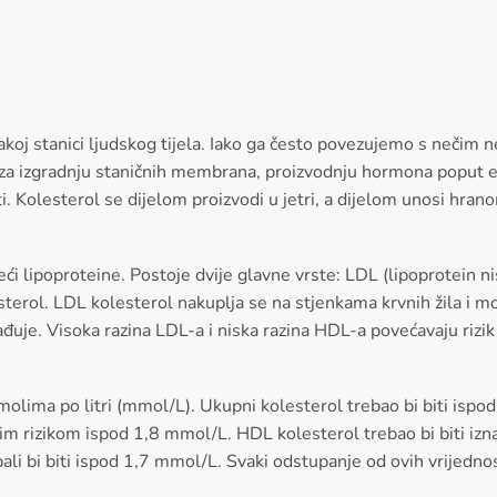
vakoj stanici ljudskog tijela. Iako ga često povezujemo s nečim
i za izgradnju staničnih membrana, proizvodnju hormona poput e
. Kolesterol se dijelom proizvodi u jetri, a dijelom unosi hran
i lipoproteine. Postoje dvije glavne vrste: LDL (lipoprotein ni
esterol. LDL kolesterol nakuplja se na stjenkama krvnih žila i 
ađuje. Visoka razina LDL-a i niska razina HDL-a povećavaju rizik
molima po litri (mmol/L). Ukupni kolesterol trebao bi biti ispo
im rizikom ispod 1,8 mmol/L. HDL kolesterol trebao bi biti iz
bali bi biti ispod 1,7 mmol/L. Svaki odstupanje od ovih vrijednost