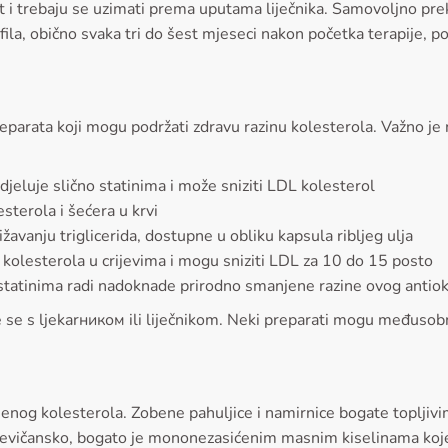
pt i trebaju se uzimati prema uputama liječnika. Samovoljno pre
fila, obično svaka tri do šest mjeseci nakon početka terapije, po
eparata koji mogu podržati zdravu razinu kolesterola. Važno je 
djeluje slično statinima i može sniziti LDL kolesterol
esterola i šećera u krvi
avanju triglicerida, dostupne u obliku kapsula ribljeg ulja
u kolesterola u crijevima i mogu sniziti LDL za 10 do 15 posto
statinima radi nadoknade prirodno smanjene razine ovog antio
e se s ljekarником ili liječnikom. Neki preparati mogu međusobno
šenog kolesterola. Zobene pahuljice i namirnice bogate topljivi
djevičansko, bogato je mononezasićenim masnim kiselinama koje