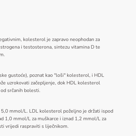
 negativnim, kolesterol je zapravo neophodan za
strogena i testosterona, sintezu vitamina D te
om.
ske gustoće), poznat kao "loši" kolesterol, i HDL
može uzrokovati začepljenje, dok HDL kolesterol
 od srčanih bolesti.
d 5,0 mmol/L. LDL kolesterol poželjno je držati ispod
nad 1,0 mmol/L za muškarce i iznad 1,2 mmol/L za
i vrijedi raspraviti s liječnikom.