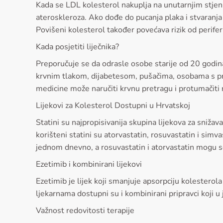
Kada se LDL kolesterol nakuplja na unutarnjim stjenka
ateroskleroza. Ako dođe do pucanja plaka i stvaranj
Povišeni kolesterol također povećava rizik od perifern
Kada posjetiti liječnika?
Preporučuje se da odrasle osobe starije od 20 godi
krvnim tlakom, dijabetesom, pušačima, osobama s pr
medicine može naručiti krvnu pretragu i protumačiti 
Lijekovi za Kolesterol Dostupni u Hrvatskoj
Statini su najpropisivanija skupina lijekova za sniža
korišteni statini su atorvastatin, rosuvastatin i sim
jednom dnevno, a rosuvastatin i atorvastatin mogu se
Ezetimib i kombinirani lijekovi
Ezetimib je lijek koji smanjuje apsorpciju kolesterola
ljekarnama dostupni su i kombinirani pripravci koji u j
Važnost redovitosti terapije