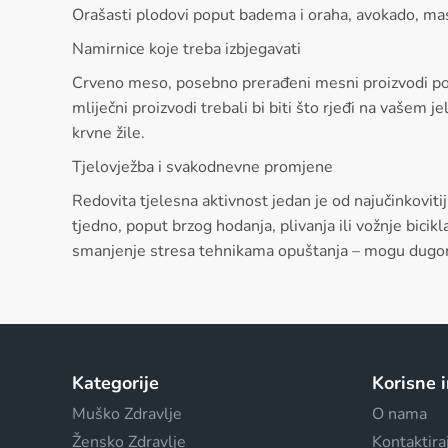
Orašasti plodovi poput badema i oraha, avokado, masn
Namirnice koje treba izbjegavati
Crveno meso, posebno prerađeni mesni proizvodi popu
mliječni proizvodi trebali bi biti što rjeđi na vašem
krvne žile.
Tjelovježba i svakodnevne promjene
Redovita tjelesna aktivnost jedan je od najučinkovi
tjedno, poput brzog hodanja, plivanja ili vožnje bic
smanjenje stresa tehnikama opuštanja – mogu dugoročno
Kategorije
Korisne 
Muško Zdravlje
O nama
Žensko Zdravlje
Kontaktira