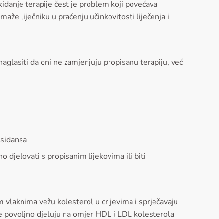
kidanje terapije čest je problem koji povećava
maže liječniku u praćenju učinkovitosti liječenja i
naglasiti da oni ne zamjenjuju propisanu terapiju, već
ksidansa
 djelovati s propisanim lijekovima ili biti
m vlaknima vežu kolesterol u crijevima i sprječavaju
 povoljno djeluju na omjer HDL i LDL kolesterola.