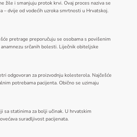
e žile i smanjuju protok krvi. Ovaj proces naziva se
a – dvije od vodećih uzroka smrtnosti u Hrvatskoj.
Češće pretrage preporučuju se osobama s povišenim
namnezu srčanih bolesti. Liječnik obiteljske
 jetri odgovoran za proizvodnju kolesterola. Najčešće
dualnim potrebama pacijenta. Obično se uzimaju
ji sa statinima za bolji učinak. U hrvatskim
 povećava suradljivost pacijenata.