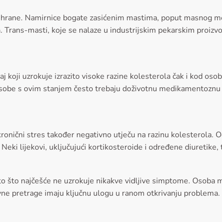
prehrane. Namirnice bogate zasićenim mastima, poput masnog m
a. Trans-masti, koje se nalaze u industrijskim pekarskim proi
koji uzrokuje izrazito visoke razine kolesterola čak i kod osob
Osobe s ovim stanjem često trebaju doživotnu medikamentoznu t
kronični stres također negativno utječu na razinu kolesterola. 
eki lijekovi, uključujući kortikosteroide i određene diuretike, 
ato što najčešće ne uzrokuje nikakve vidljive simptome. Osoba 
rvne pretrage imaju ključnu ulogu u ranom otkrivanju problema.