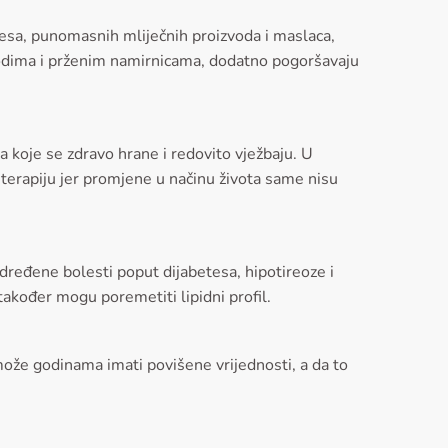
esa, punomasnih mliječnih proizvoda i maslaca,
zvodima i prženim namirnicama, dodatno pogoršavaju
a koje se zdravo hrane i redovito vježbaju. U
erapiju jer promjene u načinu života same nisu
Određene bolesti poput dijabetesa, hipotireoze i
također mogu poremetiti lipidni profil.
može godinama imati povišene vrijednosti, a da to