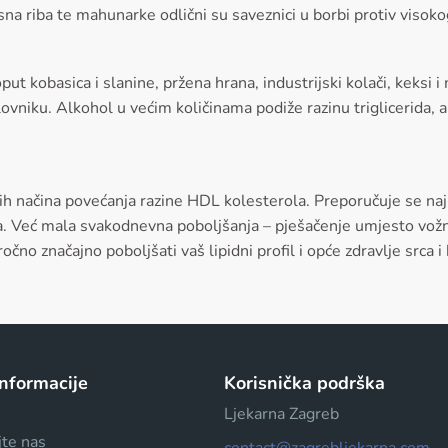
a riba te mahunarke odlični su saveznici u borbi protiv visoko
t kobasica i slanine, pržena hrana, industrijski kolači, keksi
 jelovniku. Alkohol u većim količinama podiže razinu triglicerida
tijih načina povećanja razine HDL kolesterola. Preporučuje se 
ikla. Već mala svakodnevna poboljšanja – pješačenje umjesto vo
 značajno poboljšati vaš lipidni profil i opće zdravlje srca i k
informacije
Korisnička podrška
Ljekarna Zagreb
jte nas