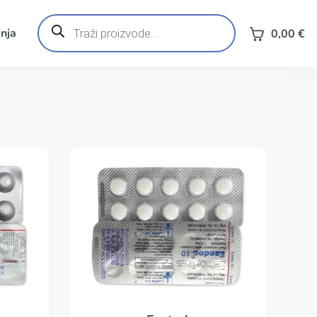
Products
search
nja
0,00
€