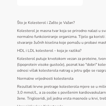
Što je Kolesterol i Zašto je Važan?
Kolesterol je masna tvar koja se prirodno nalazi u s
normalno funkcioniranje organizma. Tijelo ga korist
stvaranje žučnih kiselina koje pomažu u probavi masti
HDL i LDL kolesterol – koja je razlika?
Kolesterol putuje krvotokom vezan za proteine, tvoreć
(lipoprotein visoke gustoće), poznat kao "dobri" kol
odnosi višak kolesterola natrag u jetru gdje se razgr
Normalne vrijednosti kolesterola
Rezultati krvne pretrage kolesterola mjere se u mili
3,0 mmol/L, a za osobe s povišenim kardiovaskularn
žene. Trigliceridi, još jedna vrsta masnoće u krvi, tre