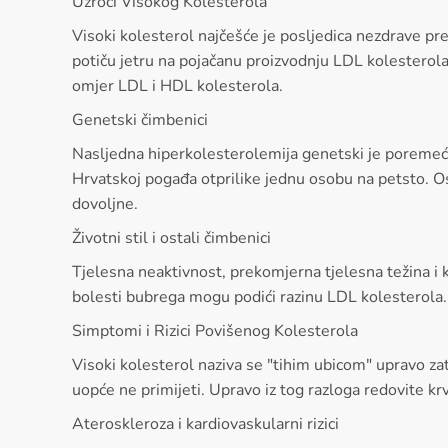
Uzroci Visokog Kolesterola
Visoki kolesterol najčešće je posljedica nezdrave 
potiču jetru na pojačanu proizvodnju LDL kolesterol
omjer LDL i HDL kolesterola.
Genetski čimbenici
Nasljedna hiperkolesterolemija genetski je poremećaj 
Hrvatskoj pogađa otprilike jednu osobu na petsto. 
dovoljne.
Životni stil i ostali čimbenici
Tjelesna neaktivnost, prekomjerna tjelesna težina i 
bolesti bubrega mogu podići razinu LDL kolesterola. N
Simptomi i Rizici Povišenog Kolesterola
Visoki kolesterol naziva se "tihim ubicom" upravo z
uopće ne primijeti. Upravo iz tog razloga redovite k
Ateroskleroza i kardiovaskularni rizici