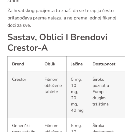
statin.
Za hrvatskog pacijenta to znači da se terapija često
prilagođava prema nalazu, a ne prema jednoj fiksnoj
dozi za sve.
Sastav, Oblici I Brendovi
Crestor-A
Brend
Oblik
Jačine
Dostupnost
Na
Crestor
Filmom
5 mg,
Široko
Orig
obložene
10
poznat u
pro
tablete
mg,
Europi i
20
drugim
mg,
tržištima
40 mg
Generički
Filmom
5 mg,
Široka
Čes
rosuvastatin
obložene
10
dostupnost
alt