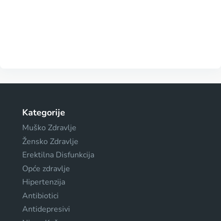
Kategorije
Muško Zdravlje
Žensko Zdravlje
Erektilna Disfunkcija
Opće zdravlje
Hipertenzija
Antibiotici
Antidepresivi