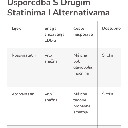
Usporedba S Drugim
Statinima I Alternativama
Lijek
Snaga
Česte
Dostupnost
snižavanja
nuspojave
LDL-a
Rosuvastatin
Vrlo
Mišićna
Široka
snažna
bol,
glavobolja,
mučnina
Atorvastatin
Vrlo
Mišićne
Široka
snažna
tegobe,
probavne
smetnje