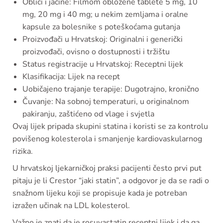
Oblici i jačine: Filmom obložene tablete 5 mg, 10
mg, 20 mg i 40 mg; u nekim zemljama i oralne
kapsule za bolesnike s poteškoćama gutanja
Proizvođači u Hrvatskoj: Originalni i generički
proizvođači, ovisno o dostupnosti i tržištu
Status registracije u Hrvatskoj: Receptni lijek
Klasifikacija: Lijek na recept
Uobičajeno trajanje terapije: Dugotrajno, kronično
Čuvanje: Na sobnoj temperaturi, u originalnom
pakiranju, zaštićeno od vlage i svjetla
Ovaj lijek pripada skupini statina i koristi se za kontrolu
povišenog kolesterola i smanjenje kardiovaskularnog
rizika.
U hrvatskoj ljekarničkoj praksi pacijenti često prvi put
pitaju je li Crestor “jaki statin”, a odgovor je da se radi o
snažnom lijeku koji se propisuje kada je potreban
izražen učinak na LDL kolesterol.
Važno je znati da je rosuvastatin receptni lijek i da ga