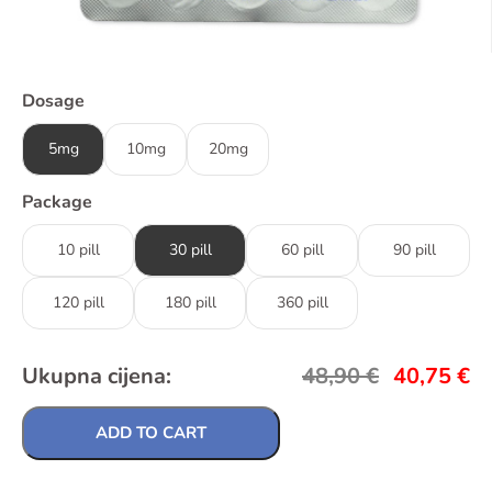
Dosage
5mg
10mg
20mg
Package
10 pill
30 pill
60 pill
90 pill
120 pill
180 pill
360 pill
Ukupna cijena:
48,90
€
40,75
€
ADD TO CART