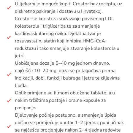
U ljekarni je moguće kupiti Crestor bez recepta, uz
diskretno pakiranje i dostavu u Hrvatskoj.
Crestor se koristi za snižavanje povišenog LDL
kolesterola i triglicerida te za smanjenje
kardiovaskularnog rizika. Djelatna tvar je
rosuvastatin, statin koji inhibira HMG-CoA
reduktazu i tako smanjuje stvaranje kolesterola u
jetri.
Uobičajena doza je 5–40 mg jednom dnevno,
najčešće 10–20 mg; doza se prilagođava prema
indikaciji, dobi, funkciji bubrega i jetre te ciljevima
lipida.
Oblik primjene su filmom obložene tablete, a u
nekim tržištima postoje i oralne kapsule za
posipanje.
Djelovanje počinje postupno, a smanjenje lipida
obično se primjećuje unutar 1–2 tjedna; puni učinak
se najčešće procjenjuje nakon 2–4 tjedna redovite