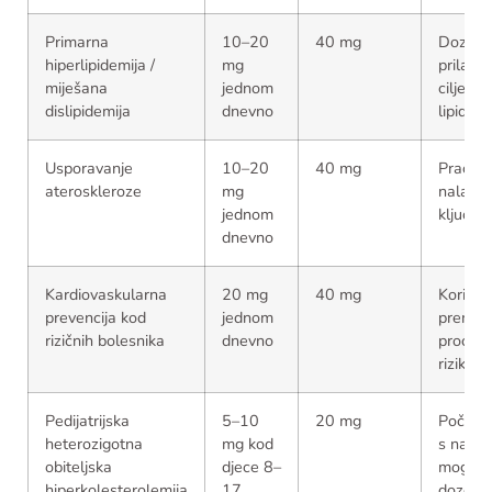
Primarna
10–20
40 mg
Doza s
hiperlipidemija /
mg
prilago
miješana
jednom
ciljevim
dislipidemija
dnevno
lipida
Usporavanje
10–20
40 mg
Praćenj
ateroskleroze
mg
nalaza 
jednom
ključno
dnevno
Kardiovaskularna
20 mg
40 mg
Koristi 
prevencija kod
jednom
prema
rizičnih bolesnika
dnevno
procjen
rizika
Pedijatrijska
5–10
20 mg
Počinje
heterozigotna
mg kod
s najni
obiteljska
djece 8–
moguć
hiperkolesterolemija
17
dozom