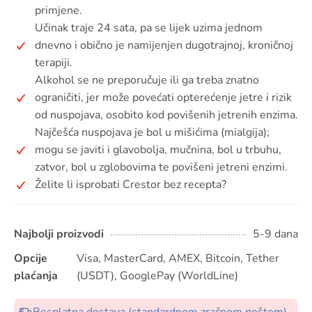
primjene.
Učinak traje 24 sata, pa se lijek uzima jednom
dnevno i obično je namijenjen dugotrajnoj, kroničnoj
terapiji.
Alkohol se ne preporučuje ili ga treba znatno
ograničiti, jer može povećati opterećenje jetre i rizik
od nuspojava, osobito kod povišenih jetrenih enzima.
Najčešća nuspojava je bol u mišićima (mialgija);
mogu se javiti i glavobolja, mučnina, bol u trbuhu,
zatvor, bol u zglobovima te povišeni jetreni enzimi.
Želite li isprobati Crestor bez recepta?
Najbolji proizvodi
5-9 dana
Opcije
Visa, MasterCard, AMEX, Bitcoin, Tether
plaćanja
(USDT), GooglePay (WorldLine)