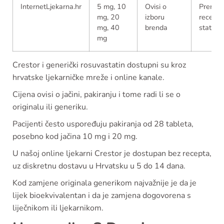
InternetLjekarna.hr
5 mg, 10
Ovisi o
Prema
mg, 20
izboru
recept
mg, 40
brenda
statusu
mg
Crestor i generički rosuvastatin dostupni su kroz
hrvatske ljekarničke mreže i online kanale.
Cijena ovisi o jačini, pakiranju i tome radi li se o
originalu ili generiku.
Pacijenti često uspoređuju pakiranja od 28 tableta,
posebno kod jačina 10 mg i 20 mg.
U našoj online ljekarni Crestor je dostupan bez recepta,
uz diskretnu dostavu u Hrvatsku u 5 do 14 dana.
Kod zamjene originala generikom najvažnije je da je
lijek bioekvivalentan i da je zamjena dogovorena s
liječnikom ili ljekarnikom.