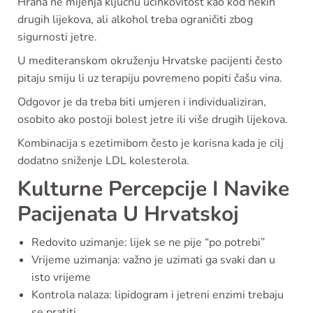
Hrana ne mijenja ključnu učinkovitost kao kod nekih
drugih lijekova, ali alkohol treba ograničiti zbog
sigurnosti jetre.
U mediteranskom okruženju Hrvatske pacijenti često
pitaju smiju li uz terapiju povremeno popiti čašu vina.
Odgovor je da treba biti umjeren i individualiziran,
osobito ako postoji bolest jetre ili više drugih lijekova.
Kombinacija s ezetimibom često je korisna kada je cilj
dodatno sniženje LDL kolesterola.
Kulturne Percepcije I Navike
Pacijenata U Hrvatskoj
Redovito uzimanje: lijek se ne pije “po potrebi”
Vrijeme uzimanja: važno je uzimati ga svaki dan u
isto vrijeme
Kontrola nalaza: lipidogram i jetreni enzimi trebaju
se pratiti