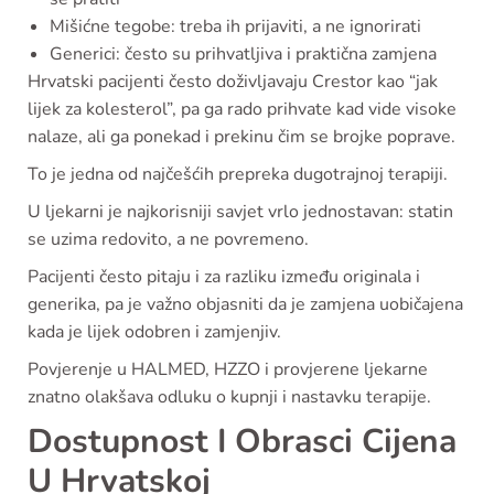
Mišićne tegobe: treba ih prijaviti, a ne ignorirati
Generici: često su prihvatljiva i praktična zamjena
Hrvatski pacijenti često doživljavaju Crestor kao “jak
lijek za kolesterol”, pa ga rado prihvate kad vide visoke
nalaze, ali ga ponekad i prekinu čim se brojke poprave.
To je jedna od najčešćih prepreka dugotrajnoj terapiji.
U ljekarni je najkorisniji savjet vrlo jednostavan: statin
se uzima redovito, a ne povremeno.
Pacijenti često pitaju i za razliku između originala i
generika, pa je važno objasniti da je zamjena uobičajena
kada je lijek odobren i zamjenjiv.
Povjerenje u HALMED, HZZO i provjerene ljekarne
znatno olakšava odluku o kupnji i nastavku terapije.
Dostupnost I Obrasci Cijena
U Hrvatskoj