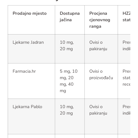
Prodajno mjesto
Dostupna
Procjena
HZZO
jačina
cjenovnog
status
ranga
Ljekarne Jadran
10 mg,
Ovisi o
Prema
20 mg
pakiranju
indikacij
Farmacia.hr
5 mg, 10
Ovisi o
Prema
mg, 20
proizvođaču
statusu
mg, 40
recepta
mg
Ljekarna Pablo
10 mg,
Ovisi o
Prema
20 mg
pakiranju
indikacij