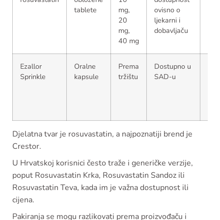
tablete
mg,
ovisno o
niž
20
ljekarni i
mg,
dobavljaču
40 mg
Ezallor
Oralne
Prema
Dostupno u
Nam
Sprinkle
kapsule
tržištu
SAD-u
bol
s
pot
gut
Djelatna tvar je rosuvastatin, a najpoznatiji brend je
Crestor.
U Hrvatskoj korisnici često traže i generičke verzije,
poput Rosuvastatin Krka, Rosuvastatin Sandoz ili
Rosuvastatin Teva, kada im je važna dostupnost ili
cijena.
Pakiranja se mogu razlikovati prema proizvođaču i