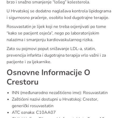
brzo i snažno smanjenje “lošeg” kolesterola.
U Hrvatskoj se dodatno naglašava kontrola lipidograma
i sigurnosno praćenje, osobito kod dugotrajne terapije.
Rosuvastatin je lijek koji ne treba ocjenjivati po tome
“kako se pacijent osjeća”, nego po laboratorijskim
nalazima i smanjenju kardiovaskularnog rizika.
Zato su pojmovi poput snižavanje LDL-a, statin,
prevencija infarkta i dugotrajna terapija vrlo važni i za
pacijente i za ljekarnike.
Osnovne Informacije O
Crestoru
INN (međunarodno nezaštićeno ime): Rosuvastatin
Zaštićeni nazivi dostupni u Hrvatskoj: Crestor,
generički rosuvastatin
ATC oznaka: C10AA07