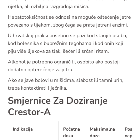
rijetka, ali ozbiljna razgradnja mišića.
Hepatotoksičnost se odnosi na moguće oštećenje jetre
povezano s lijekom, zbog čega se prate jetreni enzimi.
U hrvatskoj praksi posebno se pazi kod starijih osoba,
kod bolesnika s bubrežnim tegobama i kod onih koji
piju više lijekova za tlak, šećer ili srčani ritam.
Alkohol je potrebno ograničiti, osobito ako postoji
dodatno opterećenje za jetru.
Ako se jave bolovi u mišićima, slabost ili tamni urin,
treba kontaktirati liječnika.
Smjernice Za Doziranje
Crestor-A
Indikacija
Početna
Maksimalna
Posebn
doza
doza
napom