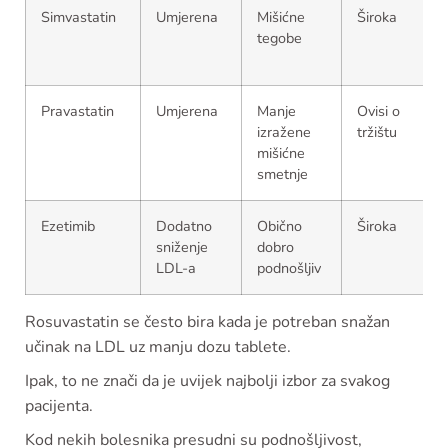
Simvastatin
Umjerena
Mišićne
Široka
tegobe
Pravastatin
Umjerena
Manje
Ovisi o
izražene
tržištu
mišićne
smetnje
Ezetimib
Dodatno
Obično
Široka
sniženje
dobro
LDL-a
podnošljiv
Rosuvastatin se često bira kada je potreban snažan
učinak na LDL uz manju dozu tablete.
Ipak, to ne znači da je uvijek najbolji izbor za svakog
pacijenta.
Kod nekih bolesnika presudni su podnošljivost,