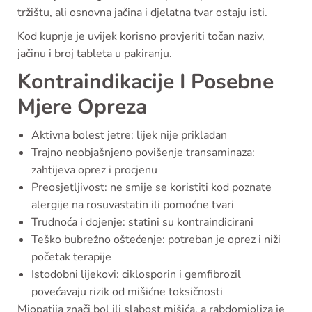
tržištu, ali osnovna jačina i djelatna tvar ostaju isti.
Kod kupnje je uvijek korisno provjeriti točan naziv,
jačinu i broj tableta u pakiranju.
Kontraindikacije I Posebne
Mjere Opreza
Aktivna bolest jetre: lijek nije prikladan
Trajno neobjašnjeno povišenje transaminaza:
zahtijeva oprez i procjenu
Preosjetljivost: ne smije se koristiti kod poznate
alergije na rosuvastatin ili pomoćne tvari
Trudnoća i dojenje: statini su kontraindicirani
Teško bubrežno oštećenje: potreban je oprez i niži
početak terapije
Istodobni lijekovi: ciklosporin i gemfibrozil
povećavaju rizik od mišićne toksičnosti
Miopatija znači bol ili slabost mišića, a rabdomioliza je