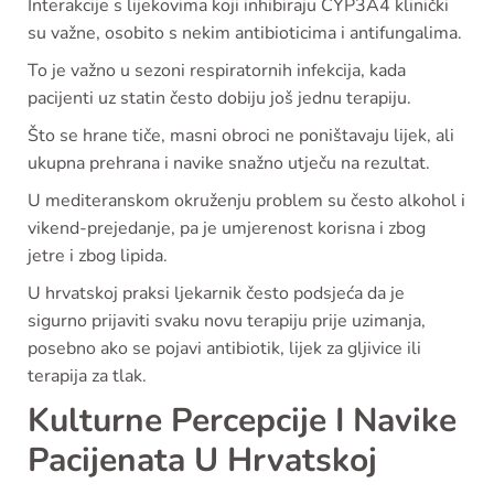
Interakcije s lijekovima koji inhibiraju CYP3A4 klinički
su važne, osobito s nekim antibioticima i antifungalima.
To je važno u sezoni respiratornih infekcija, kada
pacijenti uz statin često dobiju još jednu terapiju.
Što se hrane tiče, masni obroci ne poništavaju lijek, ali
ukupna prehrana i navike snažno utječu na rezultat.
U mediteranskom okruženju problem su često alkohol i
vikend-prejedanje, pa je umjerenost korisna i zbog
jetre i zbog lipida.
U hrvatskoj praksi ljekarnik često podsjeća da je
sigurno prijaviti svaku novu terapiju prije uzimanja,
posebno ako se pojavi antibiotik, lijek za gljivice ili
terapija za tlak.
Kulturne Percepcije I Navike
Pacijenata U Hrvatskoj