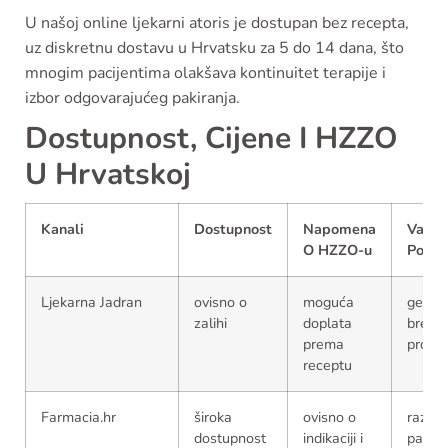
U našoj online ljekarni atoris je dostupan bez recepta,
uz diskretnu dostavu u Hrvatsku za 5 do 14 dana, što
mnogim pacijentima olakšava kontinuitet terapije i
izbor odgovarajućeg pakiranja.
Dostupnost, Cijene I HZZO
U Hrvatskoj
Kanali
Dostupnost
Napomena
Varija
O HZZO-u
Po Br
Ljekarna Jadran
ovisno o
moguća
generic
zalihi
doplata
brendi
prema
proizv
receptu
Farmacia.hr
široka
ovisno o
različit
dostupnost
indikaciji i
pakeri 