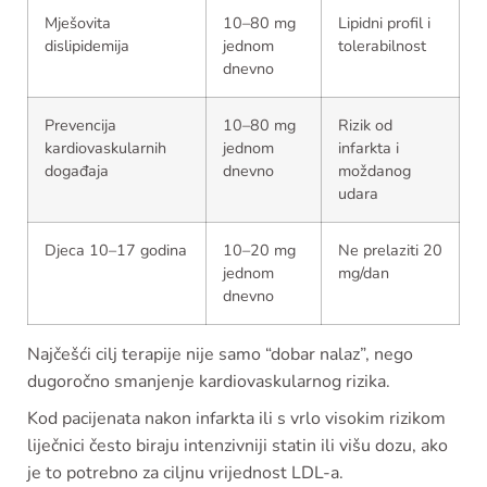
Mješovita
10–80 mg
Lipidni profil i
dislipidemija
jednom
tolerabilnost
dnevno
Prevencija
10–80 mg
Rizik od
kardiovaskularnih
jednom
infarkta i
događaja
dnevno
moždanog
udara
Djeca 10–17 godina
10–20 mg
Ne prelaziti 20
jednom
mg/dan
dnevno
Najčešći cilj terapije nije samo “dobar nalaz”, nego
dugoročno smanjenje kardiovaskularnog rizika.
Kod pacijenata nakon infarkta ili s vrlo visokim rizikom
liječnici često biraju intenzivniji statin ili višu dozu, ako
je to potrebno za ciljnu vrijednost LDL-a.