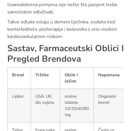
Izvanodobrena primjena nije nešto što pacijent treba
samostalno odlučivati.
Takve odluke ostaju u domeni liječnika, osobito kod
komorbiditeta, politerapije i bolesnika s vrlo visokim
kardiovaskularnim rizikom.
Sastav, Farmaceutski Oblici I
Pregled Brendova
Brend
Tržište
Oblik I
Napomena
Jačine
Lipitor
USA, UK,
oralne
Originalni
dio svijeta
tablete
brend
10/20/40/80
mg
Tahor
Francuska,
oralne
Često uz