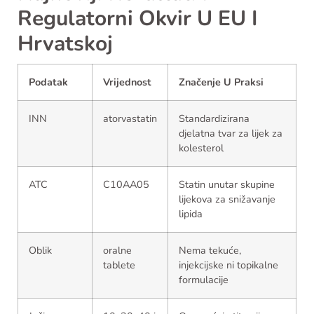
Regulatorni Okvir U EU I
Hrvatskoj
Podatak
Vrijednost
Značenje U Praksi
INN
atorvastatin
Standardizirana
djelatna tvar za lijek za
kolesterol
ATC
C10AA05
Statin unutar skupine
lijekova za snižavanje
lipida
Oblik
oralne
Nema tekuće,
tablete
injekcijske ni topikalne
formulacije