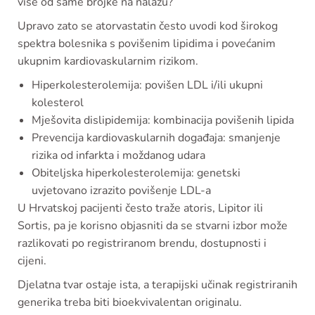
više od same brojke na nalazu?
Upravo zato se atorvastatin često uvodi kod širokog
spektra bolesnika s povišenim lipidima i povećanim
ukupnim kardiovaskularnim rizikom.
Hiperkolesterolemija: povišen LDL i/ili ukupni
kolesterol
Mješovita dislipidemija: kombinacija povišenih lipida
Prevencija kardiovaskularnih događaja: smanjenje
rizika od infarkta i moždanog udara
Obiteljska hiperkolesterolemija: genetski
uvjetovano izrazito povišenje LDL-a
U Hrvatskoj pacijenti često traže atoris, Lipitor ili
Sortis, pa je korisno objasniti da se stvarni izbor može
razlikovati po registriranom brendu, dostupnosti i
cijeni.
Djelatna tvar ostaje ista, a terapijski učinak registriranih
generika treba biti bioekvivalentan originalu.