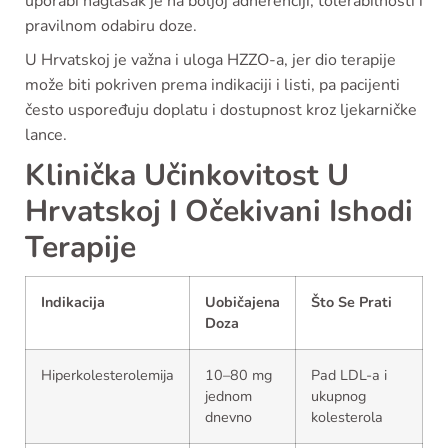
uporabi naglasak je na boljoj adherenciji, tolerabilnosti i
pravilnom odabiru doze.
U Hrvatskoj je važna i uloga HZZO-a, jer dio terapije
može biti pokriven prema indikaciji i listi, pa pacijenti
često uspoređuju doplatu i dostupnost kroz ljekarničke
lance.
Klinička Učinkovitost U
Hrvatskoj I Očekivani Ishodi
Terapije
Indikacija
Uobičajena
Što Se Prati
Doza
Hiperkolesterolemija
10–80 mg
Pad LDL-a i
jednom
ukupnog
dnevno
kolesterola