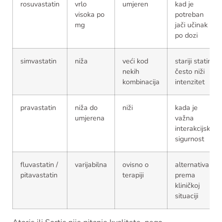
rosuvastatin
vrlo
umjeren
kad je
visoka po
potreban
mg
jači učinak
po dozi
simvastatin
niža
veći kod
stariji statin,
nekih
često niži
kombinacija
intenzitet
pravastatin
niža do
niži
kada je
umjerena
važna
interakcijska
sigurnost
fluvastatin /
varijabilna
ovisno o
alternativa
pitavastatin
terapiji
prema
kliničkoj
situaciji