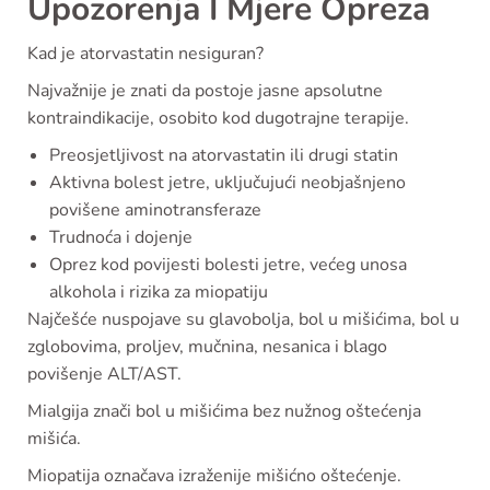
Upozorenja I Mjere Opreza
Kad je atorvastatin nesiguran?
Najvažnije je znati da postoje jasne apsolutne
kontraindikacije, osobito kod dugotrajne terapije.
Preosjetljivost na atorvastatin ili drugi statin
Aktivna bolest jetre, uključujući neobjašnjeno
povišene aminotransferaze
Trudnoća i dojenje
Oprez kod povijesti bolesti jetre, većeg unosa
alkohola i rizika za miopatiju
Najčešće nuspojave su glavobolja, bol u mišićima, bol u
zglobovima, proljev, mučnina, nesanica i blago
povišenje ALT/AST.
Mialgija znači bol u mišićima bez nužnog oštećenja
mišića.
Miopatija označava izraženije mišićno oštećenje.