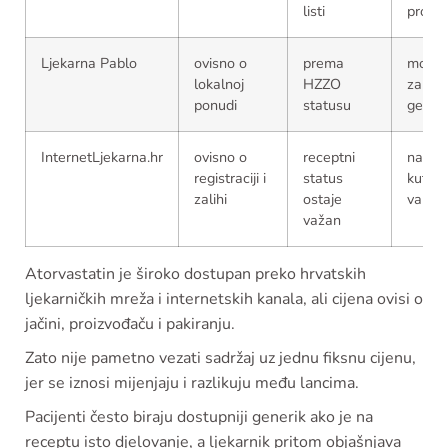
listi
proizv
Ljekarna Pablo
ovisno o
prema
mogu
lokalnoj
HZZO
zamje
ponudi
statusu
gener
InternetLjekarna.hr
ovisno o
receptni
naziv 
registraciji i
status
kutiji
zalihi
ostaje
varirat
važan
Atorvastatin je široko dostupan preko hrvatskih
ljekarničkih mreža i internetskih kanala, ali cijena ovisi o
jačini, proizvođaču i pakiranju.
Zato nije pametno vezati sadržaj uz jednu fiksnu cijenu,
jer se iznosi mijenjaju i razlikuju među lancima.
Pacijenti često biraju dostupniji generik ako je na
receptu isto djelovanje, a ljekarnik pritom objašnjava