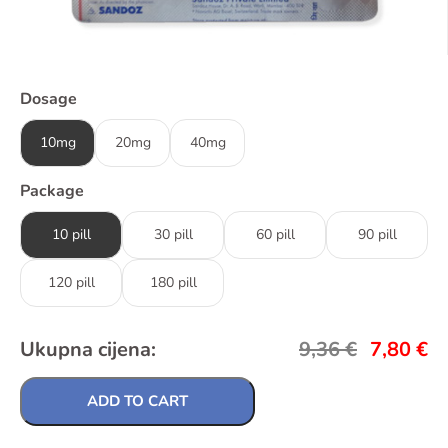
Dosage
10mg
20mg
40mg
Package
10 pill
30 pill
60 pill
90 pill
120 pill
180 pill
Ukupna cijena:
9,36
€
7,80
€
ADD TO CART