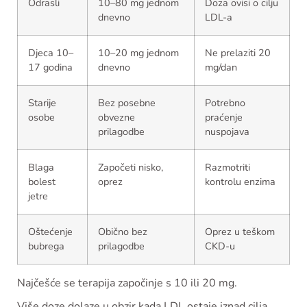
Odrasli
10–80 mg jednom
Doza ovisi o cilju
dnevno
LDL-a
Djeca 10–
10–20 mg jednom
Ne prelaziti 20
17 godina
dnevno
mg/dan
Starije
Bez posebne
Potrebno
osobe
obvezne
praćenje
prilagodbe
nuspojava
Blaga
Započeti nisko,
Razmotriti
bolest
oprez
kontrolu enzima
jetre
Oštećenje
Obično bez
Oprez u teškom
bubrega
prilagodbe
CKD-u
Najčešće se terapija započinje s 10 ili 20 mg.
Više doze dolaze u obzir kada LDL ostaje iznad cilja.