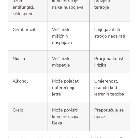
azolni
koncentracije i
provjera
antifungici,
rizika nuspojava
terapije
ciklosporin
Gemfibrozil
Veći rizik
Izbjegavati ili
mišićnih
strogo nadzirati
nuspojava
Niacin
Veći rizik
Procjena koristi
miopatije
i rizika
Alkohol
Može pojačati
Umjerenost,
opterećenje
osobito kod
jetre
jetrenih tegoba
Grejp
Može povisiti
Preporučuje se
koncentraciju
oprez
lijeka