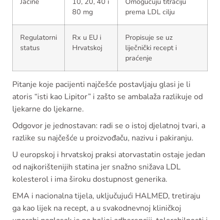
Jačine
10, 20, 40 i
Omogućuju titraciju
80 mg
prema LDL cilju
Regulatorni
Rx u EU i
Propisuje se uz
status
Hrvatskoj
liječnički recept i
praćenje
Pitanje koje pacijenti najčešće postavljaju glasi je li
atoris “isti kao Lipitor” i zašto se ambalaža razlikuje od
ljekarne do ljekarne.
Odgovor je jednostavan: radi se o istoj djelatnoj tvari, a
razlike su najčešće u proizvođaču, nazivu i pakiranju.
U europskoj i hrvatskoj praksi atorvastatin ostaje jedan
od najkorištenijih statina jer snažno snižava LDL
kolesterol i ima široku dostupnost generika.
EMA i nacionalna tijela, uključujući HALMED, tretiraju
ga kao lijek na recept, a u svakodnevnoj kliničkoj