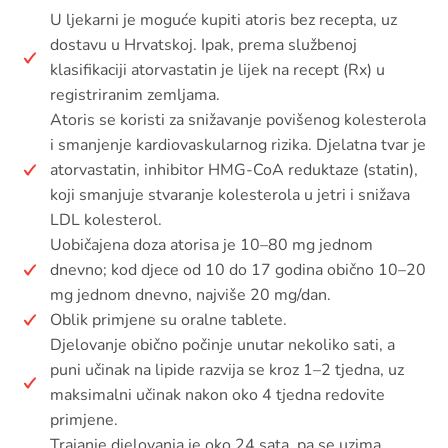
U ljekarni je moguće kupiti atoris bez recepta, uz
dostavu u Hrvatskoj. Ipak, prema službenoj
klasifikaciji atorvastatin je lijek na recept (Rx) u
registriranim zemljama.
Atoris se koristi za snižavanje povišenog kolesterola
i smanjenje kardiovaskularnog rizika. Djelatna tvar je
atorvastatin, inhibitor HMG-CoA reduktaze (statin),
koji smanjuje stvaranje kolesterola u jetri i snižava
LDL kolesterol.
Uobičajena doza atorisa je 10–80 mg jednom
dnevno; kod djece od 10 do 17 godina obično 10–20
mg jednom dnevno, najviše 20 mg/dan.
Oblik primjene su oralne tablete.
Djelovanje obično počinje unutar nekoliko sati, a
puni učinak na lipide razvija se kroz 1–2 tjedna, uz
maksimalni učinak nakon oko 4 tjedna redovite
primjene.
Trajanje djelovanja je oko 24 sata, pa se uzima