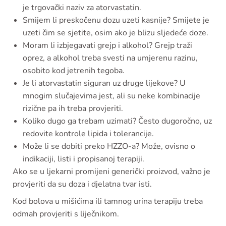
je trgovački naziv za atorvastatin.
Smijem li preskočenu dozu uzeti kasnije? Smijete je
uzeti čim se sjetite, osim ako je blizu sljedeće doze.
Moram li izbjegavati grejp i alkohol? Grejp traži
oprez, a alkohol treba svesti na umjerenu razinu,
osobito kod jetrenih tegoba.
Je li atorvastatin siguran uz druge lijekove? U
mnogim slučajevima jest, ali su neke kombinacije
rizične pa ih treba provjeriti.
Koliko dugo ga trebam uzimati? Često dugoročno, uz
redovite kontrole lipida i tolerancije.
Može li se dobiti preko HZZO-a? Može, ovisno o
indikaciji, listi i propisanoj terapiji.
Ako se u ljekarni promijeni generički proizvod, važno je
provjeriti da su doza i djelatna tvar isti.
Kod bolova u mišićima ili tamnog urina terapiju treba
odmah provjeriti s liječnikom.