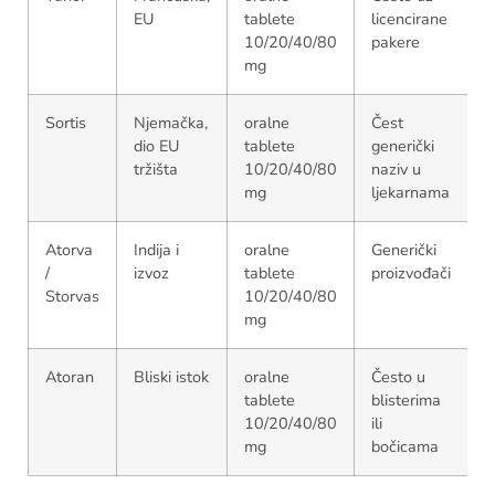
EU
tablete
licencirane
10/20/40/80
pakere
mg
Sortis
Njemačka,
oralne
Čest
dio EU
tablete
generički
tržišta
10/20/40/80
naziv u
mg
ljekarnama
Atorva
Indija i
oralne
Generički
/
izvoz
tablete
proizvođači
Storvas
10/20/40/80
mg
Atoran
Bliski istok
oralne
Često u
tablete
blisterima
10/20/40/80
ili
mg
bočicama