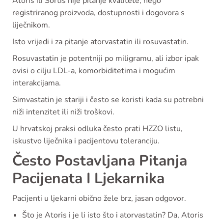
Atoris ili Sortis nije pitanje kvalitete, nego
registriranog proizvoda, dostupnosti i dogovora s
liječnikom.
Isto vrijedi i za pitanje atorvastatin ili rosuvastatin.
Rosuvastatin je potentniji po miligramu, ali izbor ipak
ovisi o cilju LDL-a, komorbiditetima i mogućim
interakcijama.
Simvastatin je stariji i često se koristi kada su potrebni
niži intenzitet ili niži troškovi.
U hrvatskoj praksi odluka često prati HZZO listu,
iskustvo liječnika i pacijentovu toleranciju.
Često Postavljana Pitanja
Pacijenata I Ljekarnika
Pacijenti u ljekarni obično žele brz, jasan odgovor.
Što je Atoris i je li isto što i atorvastatin? Da, Atoris