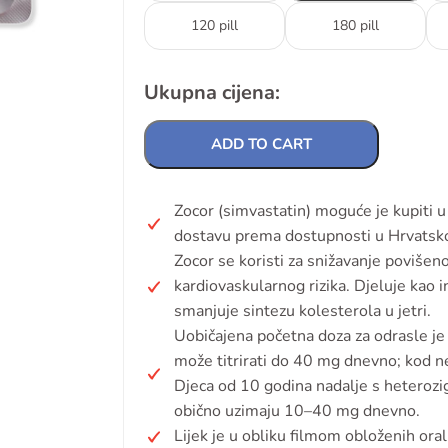
120 pill
180 pill
Ukupna cijena:
ADD TO CART
Zocor (simvastatin) moguće je kupiti u 
dostavu prema dostupnosti u Hrvatsko
Zocor se koristi za snižavanje povišeno
kardiovaskularnog rizika. Djeluje kao
smanjuje sintezu kolesterola u jetri.
Uobičajena početna doza za odrasle j
može titrirati do 40 mg dnevno; kod ne
Djeca od 10 godina nadalje s heteroz
obično uzimaju 10–40 mg dnevno.
Lijek je u obliku filmom obloženih oral