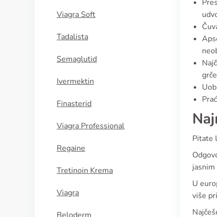
Pres
Viagra Soft
udvo
Čuva
Tadalista
Apso
neob
Semaglutid
Najč
grče
Ivermektin
Uobi
Prać
Finasterid
Naj
Viagra Professional
Pitate 
Regaine
Odgovor
jasnim 
Tretinoin Krema
U europ
Viagra
više pr
Najčešć
Beloderm