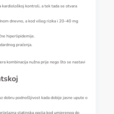
a kardiološkoj kontroli, a tek tada se otvara
dnom dnevno, a kod višeg rizika i 20–40 mg
čne hiperlipidemije.
andardnog praćenja.
jera kombinacija nužna prije nego što se nastavi
tskoj
 uz dobru podnošljivost kada dobije jasne upute o
rijelazna statinska opcija kod umjerenog do