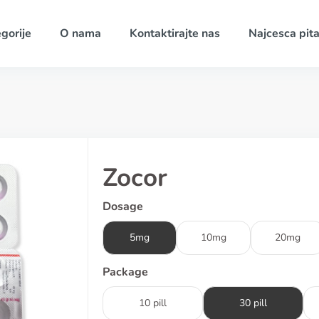
gorije
O nama
Kontaktirajte nas
Najcesca pita
Zocor
Dosage
5mg
10mg
20mg
Package
10 pill
30 pill