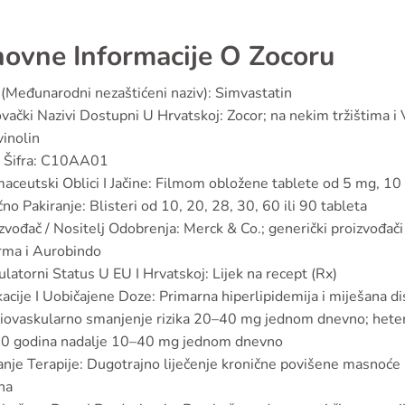
ovne Informacije O Zocoru
(Međunarodni nezaštićeni naziv): Simvastatin
vački Nazivi Dostupni U Hrvatskoj: Zocor; na nekim tržištima i
inolin
 Šifra: C10AA01
aceutski Oblici I Jačine: Filmom obložene tablete od 5 mg, 1
čno Pakiranje: Blisteri od 10, 20, 28, 30, 60 ili 90 tableta
zvođač / Nositelj Odobrenja: Merck & Co.; generički proizvođači
rma i Aurobindo
latorni Status U EU I Hrvatskoj: Lijek na recept (Rx)
kacije I Uobičajene Doze: Primarna hiperlipidemija i miješana
iovaskularno smanjenje rizika 20–40 mg jednom dnevno; hetero
10 godina nadalje 10–40 mg jednom dnevno
anje Terapije: Dugotrajno liječenje kronične povišene masnoće u
na