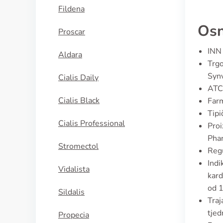
Fildena
Osn
Proscar
INN 
Aldara
Trgo
Synv
Cialis Daily
ATC
Cialis Black
Farm
Tipi
Cialis Professional
Proi
Pha
Stromectol
Regu
Indi
Vidalista
kard
od 
Sildalis
Traj
tjed
Propecia