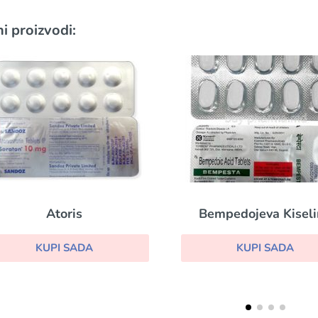
i proizvodi:
Bempedojeva Kiselina
Crestor
KUPI SADA
KUPI SADA