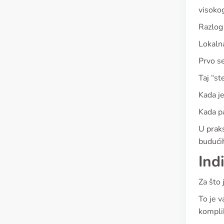
visokog
Razlog
Lokalna
Prvo se
Taj “st
Kada je
Kada pa
U praks
budući
Ind
Za što
To je v
komplik