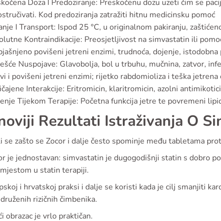
kočena Doza I Predoziranje: Preskočenu dozu uzeti čim se pacije
stručivati. Kod predoziranja zatražiti hitnu medicinsku pomoć
nje I Transport: Ispod 25 °C, u originalnom pakiranju, zaštićeno
lutne Kontraindikacije: Preosjetljivost na simvastatin ili pomoćn
jašnjeno povišeni jetreni enzimi, trudnoća, dojenje, istodobna
ešće Nuspojave: Glavobolja, bol u trbuhu, mučnina, zatvor, infek
vi i povišeni jetreni enzimi; rijetko rabdomioliza i teška jetrena 
čajene Interakcije: Eritromicin, klaritromicin, azolni antimikotici
enje Tijekom Terapije: Početna funkcija jetre te povremeni lipidn
noviji Rezultati Istraživanja O S
li se zašto se Zocor i dalje često spominje među tabletama pro
 je jednostavan: simvastatin je dugogodišnji statin s dobro p
mjestom u statin terapiji.
skoj i hrvatskoj praksi i dalje se koristi kada je cilj smanjiti k
idruženih rizičnih čimbenika.
i obrazac je vrlo praktičan.