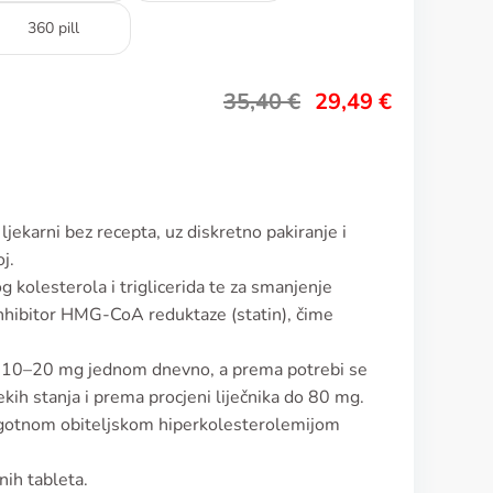
360 pill
35,40
€
29,49
€
ljekarni bez recepta, uz diskretno pakiranje i
j.
g kolesterola i triglicerida te za smanjenje
 inhibitor HMG-CoA reduktaze (statin), čime
e 10–20 mg jednom dnevno, a prema potrebi se
kih stanja i prema procjeni liječnika do 80 mg.
igotnom obiteljskom hiperkolesterolemijom
nih tableta.