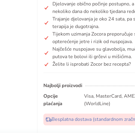
Djelovanje obično počinje postupno, a 
nekoliko dana do nekoliko tjedana red
Trajanje djelovanja je oko 24 sata, p
terapija je dugotrajna.
Tijekom uzimanja Zocora preporučuje s
opterećenje jetre i rizik od nuspojava.
Najčešće nuspojave su glavobolja, mučni
putova te bolovi ili grčevi u mišićima.
Želite li isprobati Zocor bez recepta?
Najbolji proizvodi
Opcije
Visa, MasterCard, AMEX
plaćanja
(WorldLine)
Besplatna dostava (standardnom zrač