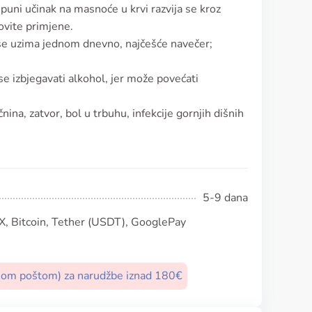
puni učinak na masnoće u krvi razvija se kroz
ovite primjene.
a se uzima jednom dnevno, najčešće navečer;
e izbjegavati alkohol, jer može povećati
na, zatvor, bol u trbuhu, infekcije gornjih dišnih
5-9 dana
, Bitcoin, Tether (USDT), GooglePay
nom poštom) za narudžbe iznad 180€