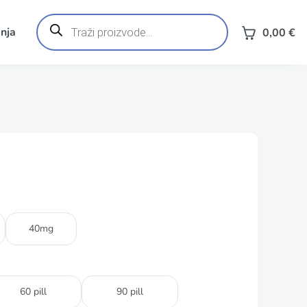
Products
search
nja
0,00
€
40mg
60 pill
90 pill