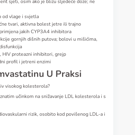
nt sjeti, osim ako je blizu sljedeće doze; ne
 od vlage i svjetla
e tvari, aktivna bolest jetre ili trajno
 primjena jakih CYP3A4 inhibitora
cije gornjih dišnih putova; bolovi u mišićima,
disfunkcija
, HIV proteazni inhibitori, grejp
i profil i jetreni enzimi
imvastatinu U Praksi
tiv visokog kolesterola?
oznatim učinkom na snižavanje LDL kolesterola i s
ardiovaskularni rizik, osobito kod povišenog LDL-a i