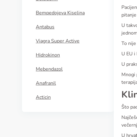
Pacijen
Bempedojeva Kiselina
pitanje
U takv
Antabus
jednom
Viagra Super Active
To nije
U EU i 
Hidrokinon
U praks
Mebendazol
Mnogi p
terapij
Anafranil
Kli
Acticin
Što pac
Najčešć
večern
U hrva