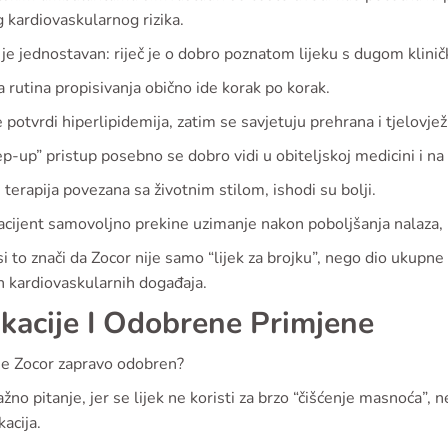
 kardiovaskularnog rizika.
 je jednostavan: riječ je o dobro poznatom lijeku s dugom klin
 rutina propisivanja obično ide korak po korak.
 potvrdi hiperlipidemija, zatim se savjetuju prehrana i tjelovježb
ep-up” pristup posebno se dobro vidi u obiteljskoj medicini i 
 terapija povezana sa životnim stilom, ishodi su bolji.
cijent samovoljno prekine uzimanje nakon poboljšanja nalaza, 
i to znači da Zocor nije samo “lijek za brojku”, nego dio ukupne
h kardiovaskularnih događaja.
ikacije I Odobrene Primjene
 je Zocor zapravo odobren?
ažno pitanje, jer se lijek ne koristi za brzo “čišćenje masnoća”,
acija.