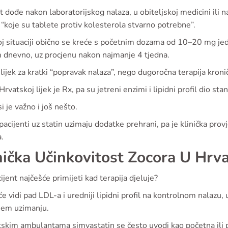
t dođe nakon laboratorijskog nalaza, u obiteljskoj medicini ili n
 “koje su tablete protiv kolesterola stvarno potrebne”.
oj situaciji obično se kreće s početnim dozama od 10–20 mg je
 dnevno, uz procjenu nakon najmanje 4 tjedna.
 lijek za kratki “popravak nalaza”, nego dugoročna terapija kroni
Hrvatskoj lijek je Rx, pa su jetreni enzimi i lipidni profil dio st
i je važno i još nešto.
acijenti uz statin uzimaju dodatke prehrani, pa je klinička prov
a.
nička Učinkovitost Zocora U Hrva
ijent najčešće primijeti kad terapija djeluje?
e vidi pad LDL-a i uredniji lipidni profil na kontrolnom nalazu,
jem uzimanju.
tskim ambulantama simvastatin se često uvodi kao početna ili p