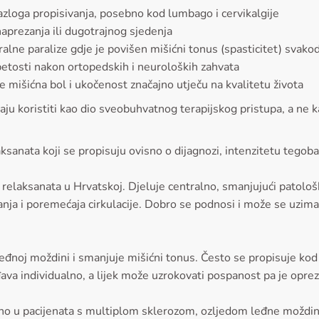
azloga propisivanja, posebno kod lumbago i cervikalgije
naprezanja ili dugotrajnog sjedenja
ralne paralize gdje je povišen mišićni tonus (spasticitet) svak
etosti nakon ortopedskih i neuroloških zahvata
je mišićna bol i ukočenost značajno utječu na kvalitetu života
baju koristiti kao dio sveobuhvatnog terapijskog pristupa, a ne k
ksanata koji se propisuju ovisno o dijagnozi, intenzitetu tegob
 relaksanata u Hrvatskoj. Djeluje centralno, smanjujući patolo
 stanja i poremećaja cirkulacije. Dobro se podnosi i može se uz
leđnoj moždini i smanjuje mišićni tonus. Često se propisuje kod
ava individualno, a lijek može uzrokovati pospanost pa je oprez
sebno u pacijenata s multiplom sklerozom, ozljedom leđne možd