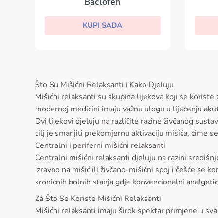
Baclofen
KUPI SADA
Što Su Mišićni Relaksanti i Kako Djeluju
Mišićni relaksanti su skupina lijekova koji se korist
modernoj medicini imaju važnu ulogu u liječenju akut
Ovi lijekovi djeluju na različite razine živčanog sust
cilj je smanjiti prekomjernu aktivaciju mišića, čime se
Centralni i periferni mišićni relaksanti
Centralni mišićni relaksanti djeluju na razini središn
izravno na mišić ili živčano-mišićni spoj i češće se ko
kroničnih bolnih stanja gdje konvencionalni analgetici
Za Što Se Koriste Mišićni Relaksanti
Mišićni relaksanti imaju širok spektar primjene u svak