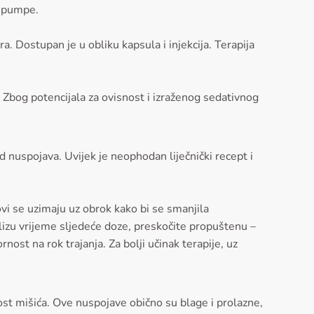
m pumpe.
a. Dostupan je u obliku kapsula i injekcija. Terapija
 Zbog potencijala za ovisnost i izraženog sedativnog
d nuspojava. Uvijek je neophodan liječnički recept i
ovi se uzimaju uz obrok kako bi se smanjila
lizu vrijeme sljedeće doze, preskočite propuštenu –
ost na rok trajanja. Za bolji učinak terapije, uz
bost mišića. Ove nuspojave obično su blage i prolazne,