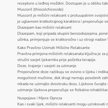
receptore u leđnoj moždini. Dostupan je u obliku ta
Muscoril (thiocolchicoside)
Muscoril je mišićni relaksant s protuupalnim svojstvim
je uglavnom kratkotrajnog karaktera i preporučuje se 
Diazepam kao mišićni relaksant
Diazepam, koji pripada skupini benzodiazepina, ponek
učinka, primjenjuje se kratkoročno i uz strogi nadzor l
Kako Pravilno Uzimati Mišićne Relaksante
Pravilna primjena mišićnih relaksanata ključna je za 
stručni savjet ljekarnika prije početka terapije.
Doze, trajanje i savjeti za uzimanje
Preporučene doze razlikuju se ovisno o lijeku i indik
mogućnost mučnine, dok drugi nemaju posebnih zahtjev
nikada ne uzimajte dvostruku dozu. Lijekove čuvajte n
uzimanje lijekova preporučuje se fizikalna rehabilitac
Nuspojave i Mjere Opreza
Kao i svaki lijek, mišićni relaksanti mogu uzrokovati