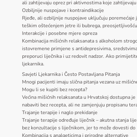
ali zahtijevaju oprez pri aktivnostima koje zahtijevaju
Ozbiljnije nuspojave i kontraindikacije
Rjeđe, ali ozbiljnije nuspojave uključuju poremećaje 
teškim oštećenjem jetre ili bubrega, preosjetljivošć
Interakcije i posebne mjere opreza
Kombinacija mišićnih relaksanata s alkoholom strogo j
istovremene primjene s antidepresivima, sredstvima za 
preporuci liječnika i uz redovit nadzor. Ako primijetit
ljekarnika.
Savjeti Ljekarnika i Često Postavljana Pitanja
Mnogi pacijenti imaju slična pitanja vezana uz mišić
Mogu li se kupiti bez recepta?
Većina mišićnih relaksanata u Hrvatskoj dostupna je i
nabaviti bez recepta, ali ne zamjenjuju propisanu tera
Trajanje terapije i naglo prekidanje
Trajanje terapije određuje liječnik – akutna stanja l
bez konzultacije s liječnikom, jer to može dovesti do
Kombinacija s analgeticima i prirodne alternative