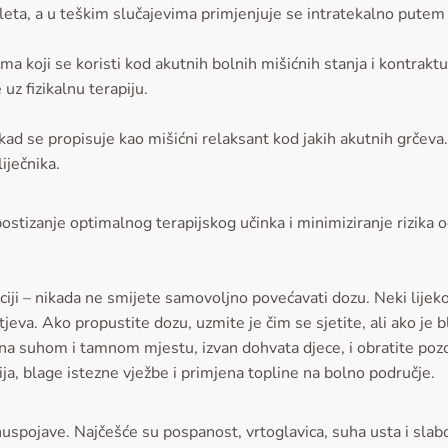
bleta, a u teškim slučajevima primjenjuje se intratekalno pute
a koji se koristi kod akutnih bolnih mišićnih stanja i kontraktur
uz fizikalnu terapiju.
ad se propisuje kao mišićni relaksant kod jakih akutnih grčeva.
iječnika.
postizanje optimalnog terapijskog učinka i minimiziranje rizika o
aciji – nikada ne smijete samovoljno povećavati dozu. Neki lijek
a. Ako propustite dozu, uzmite je čim se sjetite, ali ako je b
a suhom i tamnom mjestu, izvan dohvata djece, i obratite pozorn
ija, blage istezne vježbe i primjena topline na bolno područje.
 nuspojave. Najčešće su pospanost, vrtoglavica, suha usta i sla