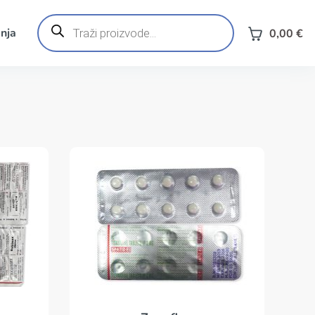
Products
search
nja
0,00
€