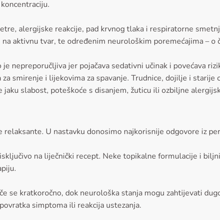
 koncentraciju.
jetre, alergijske reakcije, pad krvnog tlaka i respiratorne smet
u na aktivnu tvar, te određenim neurološkim poremećajima – o č
e nepreporučljiva jer pojačava sedativni učinak i povećava rizi
smirenje i lijekovima za spavanje. Trudnice, dojilje i starije o
e jaku slabost, poteškoće s disanjem, žuticu ili ozbiljne alergijsk
ne relaksante. U nastavku donosimo najkorisnije odgovore iz per
sključivo na liječnički recept. Neke topikalne formulacije i bi
piju.
iječe se kratkoročno, dok neurološka stanja mogu zahtijevati dug
 povratka simptoma ili reakcija ustezanja.