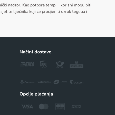
čki nadzor. Kao potpora terapiji, korisni mogu biti
jetite liječnika koji će procijeniti uzrok tegoba i
Načini dostave
Opcije plaćanja