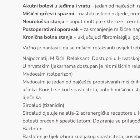
Akutni bolovi u leđima i vratu
– jedan od najčešćih r
Mišićni grčevi i spazmi
– nastali uslijed ozljede, pre
Neurološka stanja
– poput multiple skleroze i cereb
Postoperativni oporavak
– za smanjenje mišićne nap
Kronična bolna stanja
– uključujući fibromialgiju, gd
Važno je naglasiti da se mišićni relaksanti uvijek tre
Najpoznatiji Mišićni Relaksanti Dostupni u Hrvatskoj
U hrvatskim ljekarnama dostupan je niz mišićnih rela
Mydocalm (tolperizon)
Mydocalm je jedan od najčešće propisivanih mišićnih
učinka. Koristi se kod spasticiteta, bolnih mišićnih
liječnika.
Sirdalud (tizanidin)
Sirdalud djeluje na alfa-2 adrenergičke receptore u 
bolesti praćenih spasticitetom. Doziranje se prilagođ
Baklofen
Baklofen je lijek izbora kod jakog spasticiteta, po