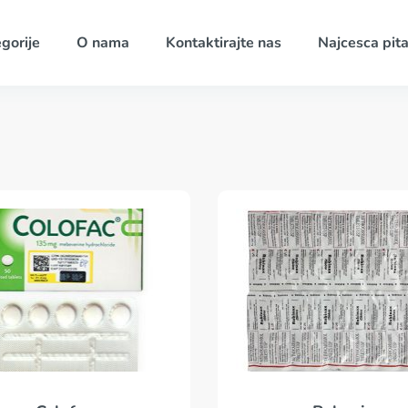
gorije
O nama
Kontaktirajte nas
Najcesca pita