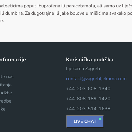
algeticima poput ibuprofena ili paracetamola, ali samo uz liječni
 ili đumbira. Za dugotrajne ili jake bolove u mišićima svakako pos
je.
informacije
Korisnička podrška
Ljekarna Zagreb
jte nas
contact@zagrebljekarna.com
itanja
+44-203-608-1340
rudžbe
+44-808-189-1420
dredbe
+44-203-514-1638
ike
LIVE CHAT