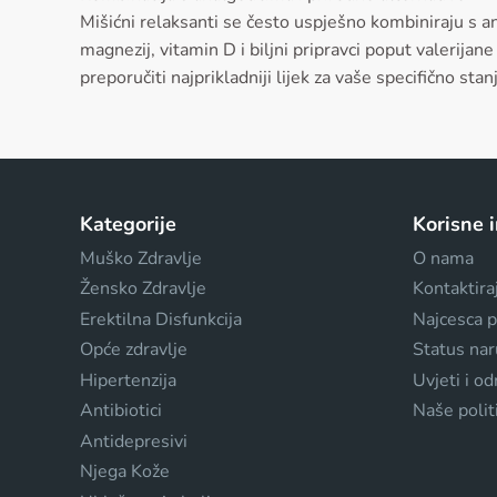
Mišićni relaksanti se često uspješno kombiniraju s an
magnezij, vitamin D i biljni pripravci poput valerijane
preporučiti najprikladniji lijek za vaše specifično stan
Kategorije
Korisne 
Muško Zdravlje
O nama
Žensko Zdravlje
Kontaktira
Erektilna Disfunkcija
Najcesca p
Opće zdravlje
Status na
Hipertenzija
Uvjeti i o
Antibiotici
Naše polit
Antidepresivi
Njega Kože