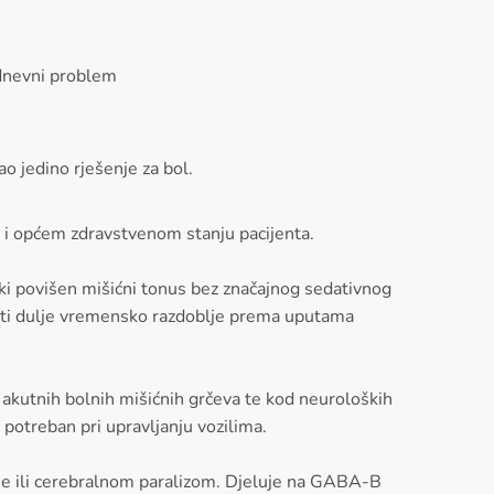
odnevni problem
ao jedino rješenje za bol.
a i općem zdravstvenom stanju pacijenta.
ški povišen mišićni tonus bez značajnog sedativnog
imati dulje vremensko razdoblje prema uputama
 akutnih bolnih mišićnih grčeva te kod neuroloških
 potreban pri upravljanju vozilima.
ine ili cerebralnom paralizom. Djeluje na GABA-B