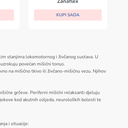
Zanaflex
KUPI SADA
čitim stanjima lokomotornog i živčanog sustava. U
 uzrokuju povećan mišićni tonus.
avno na mišićno tkivo ili živčano-mišićnu vezu. Njihov
išićne grčeve. Periferni mišićni relaksanti djeluju
lijekove kod akutnih ozljeda, neuroloških bolesti te
ja i situacije: