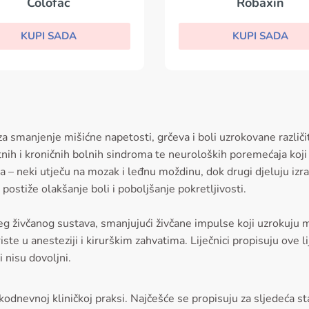
Colofac
Robaxin
KUPI SADA
KUPI SADA
e za smanjenje mišićne napetosti, grčeva i boli uzrokovane razli
nih i kroničnih bolnih sindroma te neuroloških poremećaja koji
ava – neki utječu na mozak i leđnu moždinu, dok drugi djeluju izr
 postiže olakšanje boli i poboljšanje pokretljivosti.
jeg živčanog sustava, smanjujući živčane impulse koji uzrokuju m
riste u anesteziji i kirurškim zahvatima. Liječnici propisuju ove 
 nisu dovoljni.
odnevnoj kliničkoj praksi. Najčešće se propisuju za sljedeća stan