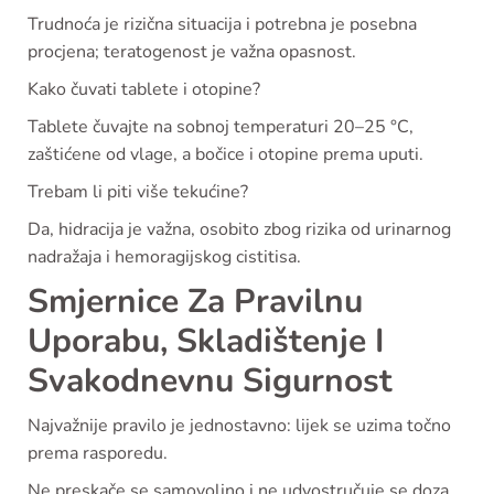
Trudnoća je rizična situacija i potrebna je posebna
procjena; teratogenost je važna opasnost.
Kako čuvati tablete i otopine?
Tablete čuvajte na sobnoj temperaturi 20–25 °C,
zaštićene od vlage, a bočice i otopine prema uputi.
Trebam li piti više tekućine?
Da, hidracija je važna, osobito zbog rizika od urinarnog
nadražaja i hemoragijskog cistitisa.
Smjernice Za Pravilnu
Uporabu, Skladištenje I
Svakodnevnu Sigurnost
Najvažnije pravilo je jednostavno: lijek se uzima točno
prema rasporedu.
Ne preskače se samovoljno i ne udvostručuje se doza.