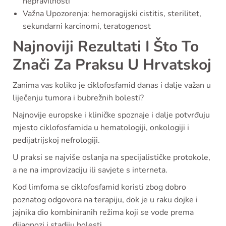
nepravilnosti
Važna Upozorenja: hemoragijski cistitis, sterilitet,
sekundarni karcinomi, teratogenost
Najnoviji Rezultati I Što To
Znači Za Praksu U Hrvatskoj
Zanima vas koliko je ciklofosfamid danas i dalje važan u
liječenju tumora i bubrežnih bolesti?
Najnovije europske i kliničke spoznaje i dalje potvrđuju
mjesto ciklofosfamida u hematologiji, onkologiji i
pedijatrijskoj nefrologiji.
U praksi se najviše oslanja na specijalističke protokole,
a ne na improvizaciju ili savjete s interneta.
Kod limfoma se ciklofosfamid koristi zbog dobro
poznatog odgovora na terapiju, dok je u raku dojke i
jajnika dio kombiniranih režima koji se vode prema
dijagnozi i stadiju bolesti.