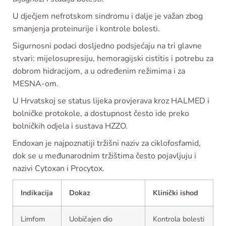
U dječjem nefrotskom sindromu i dalje je važan zbog
smanjenja proteinurije i kontrole bolesti.
Sigurnosni podaci dosljedno podsjećaju na tri glavne
stvari: mijelosupresiju, hemoragijski cistitis i potrebu za
dobrom hidracijom, a u određenim režimima i za
MESNA-om.
U Hrvatskoj se status lijeka provjerava kroz HALMED i
bolničke protokole, a dostupnost često ide preko
bolničkih odjela i sustava HZZO.
Endoxan je najpoznatiji tržišni naziv za ciklofosfamid,
dok se u međunarodnim tržištima često pojavljuju i
nazivi Cytoxan i Procytox.
Indikacija
Dokaz
Klinički ishod
Limfom
Uobičajen dio
Kontrola bolesti