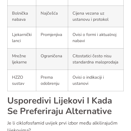
Bolnička
Najčešća
Cijena vezana uz
nabava
ustanovu i protokol
Ljekarnički
Promjenjiva
Ovisi o formi i aktualnoj
lanci
nabavi
Mrežne
Ograničena
Citostatici često nisu
ljekarne
standardna maloprodaja
HZZO
Prema
Ovisi o indikaciji i
sustav
odobrenju
ustanovi
Usporedivi Lijekovi I Kada
Se Preferiraju Alternative
Je li ciklofosfamid uvijek prvi izbor među alkilirajućim
lijekovima?