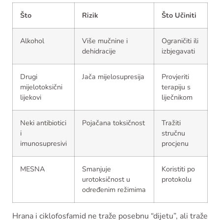
Što
Rizik
Što Učiniti
Alkohol
Više mučnine i
Ograničiti ili
dehidracije
izbjegavati
Drugi
Jača mijelosupresija
Provjeriti
mijelotoksični
terapiju s
lijekovi
liječnikom
Neki antibiotici
Pojačana toksičnost
Tražiti
i
stručnu
imunosupresivi
procjenu
MESNA
Smanjuje
Koristiti po
urotoksičnost u
protokolu
određenim režimima
Hrana i ciklofosfamid ne traže posebnu “dijetu”, ali traže