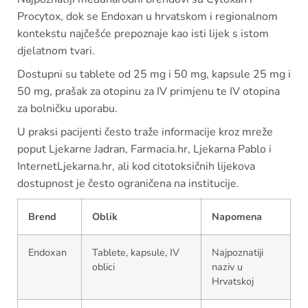
Procytox, dok se Endoxan u hrvatskom i regionalnom
kontekstu najčešće prepoznaje kao isti lijek s istom
djelatnom tvari.
Dostupni su tablete od 25 mg i 50 mg, kapsule 25 mg i
50 mg, prašak za otopinu za IV primjenu te IV otopina
za bolničku uporabu.
U praksi pacijenti često traže informacije kroz mreže
poput Ljekarne Jadran, Farmacia.hr, Ljekarna Pablo i
InternetLjekarna.hr, ali kod citotoksičnih lijekova
dostupnost je često ograničena na institucije.
Brend
Oblik
Napomena
Endoxan
Tablete, kapsule, IV
Najpoznatiji
oblici
naziv u
Hrvatskoj