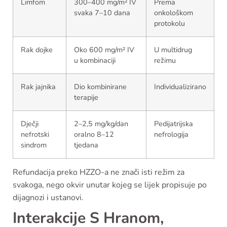
Limfom
300–400 mg/m² IV
Prema
svaka 7–10 dana
onkološkom
protokolu
Rak dojke
Oko 600 mg/m² IV
U multidrug
u kombinaciji
režimu
Rak jajnika
Dio kombinirane
Individualizirano
terapije
Dječji
2–2,5 mg/kg/dan
Pedijatrijska
nefrotski
oralno 8–12
nefrologija
sindrom
tjedana
Refundacija preko HZZO-a ne znači isti režim za
svakoga, nego okvir unutar kojeg se lijek propisuje po
dijagnozi i ustanovi.
Interakcije S Hranom,