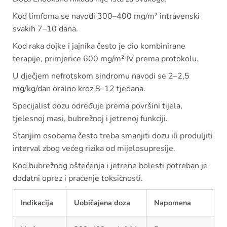
Kod limfoma se navodi 300–400 mg/m² intravenski
svakih 7–10 dana.
Kod raka dojke i jajnika često je dio kombinirane
terapije, primjerice 600 mg/m² IV prema protokolu.
U dječjem nefrotskom sindromu navodi se 2–2,5
mg/kg/dan oralno kroz 8–12 tjedana.
Specijalist dozu određuje prema površini tijela,
tjelesnoj masi, bubrežnoj i jetrenoj funkciji.
Starijim osobama često treba smanjiti dozu ili produljiti
interval zbog većeg rizika od mijelosupresije.
Kod bubrežnog oštećenja i jetrene bolesti potreban je
dodatni oprez i praćenje toksičnosti.
Indikacija
Uobičajena doza
Napomena