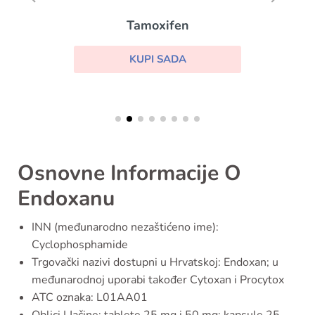
Tamoxifen
KUPI SADA
Osnovne Informacije O
Endoxanu
INN (međunarodno nezaštićeno ime):
Cyclophosphamide
Trgovački nazivi dostupni u Hrvatskoj: Endoxan; u
međunarodnoj uporabi također Cytoxan i Procytox
ATC oznaka: L01AA01
Oblici I Jačine: tablete 25 mg i 50 mg; kapsule 25