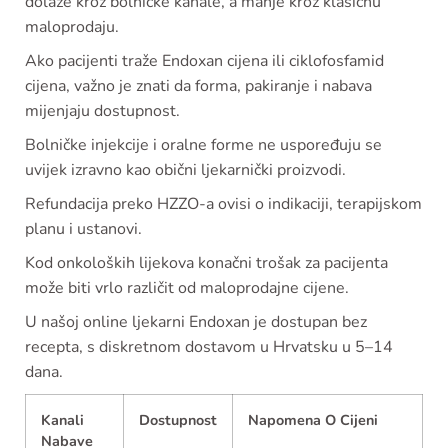
dolaze kroz bolničke kanale, a manje kroz klasičnu
maloprodaju.
Ako pacijenti traže Endoxan cijena ili ciklofosfamid
cijena, važno je znati da forma, pakiranje i nabava
mijenjaju dostupnost.
Bolničke injekcije i oralne forme ne uspoređuju se
uvijek izravno kao obični ljekarnički proizvodi.
Refundacija preko HZZO-a ovisi o indikaciji, terapijskom
planu i ustanovi.
Kod onkoloških lijekova konačni trošak za pacijenta
može biti vrlo različit od maloprodajne cijene.
U našoj online ljekarni Endoxan je dostupan bez
recepta, s diskretnom dostavom u Hrvatsku u 5–14
dana.
Kanali
Dostupnost
Napomena O Cijeni
Nabave