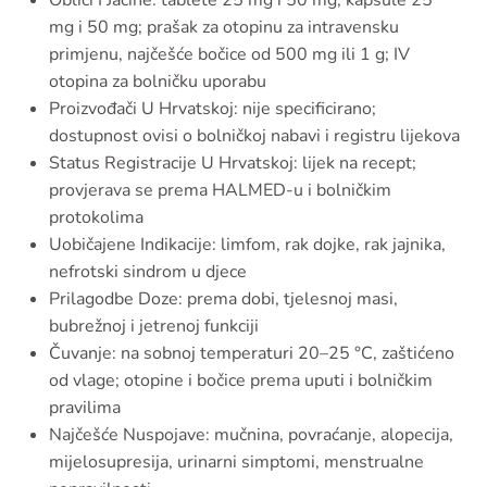
mg i 50 mg; prašak za otopinu za intravensku
primjenu, najčešće bočice od 500 mg ili 1 g; IV
otopina za bolničku uporabu
Proizvođači U Hrvatskoj: nije specificirano;
dostupnost ovisi o bolničkoj nabavi i registru lijekova
Status Registracije U Hrvatskoj: lijek na recept;
provjerava se prema HALMED-u i bolničkim
protokolima
Uobičajene Indikacije: limfom, rak dojke, rak jajnika,
nefrotski sindrom u djece
Prilagodbe Doze: prema dobi, tjelesnoj masi,
bubrežnoj i jetrenoj funkciji
Čuvanje: na sobnoj temperaturi 20–25 °C, zaštićeno
od vlage; otopine i bočice prema uputi i bolničkim
pravilima
Najčešće Nuspojave: mučnina, povraćanje, alopecija,
mijelosupresija, urinarni simptomi, menstrualne