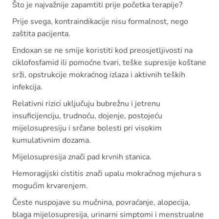
Što je najvažnije zapamtiti prije početka terapije?
Prije svega, kontraindikacije nisu formalnost, nego
zaštita pacijenta.
Endoxan se ne smije koristiti kod preosjetljivosti na
ciklofosfamid ili pomoćne tvari, teške supresije koštane
srži, opstrukcije mokraćnog izlaza i aktivnih teških
infekcija.
Relativni rizici uključuju bubrežnu i jetrenu
insuficijenciju, trudnoću, dojenje, postojeću
mijelosupresiju i srčane bolesti pri visokim
kumulativnim dozama.
Mijelosupresija znači pad krvnih stanica.
Hemoragijski cistitis znači upalu mokraćnog mjehura s
mogućim krvarenjem.
Česte nuspojave su mučnina, povraćanje, alopecija,
blaga mijelosupresija, urinarni simptomi i menstrualne