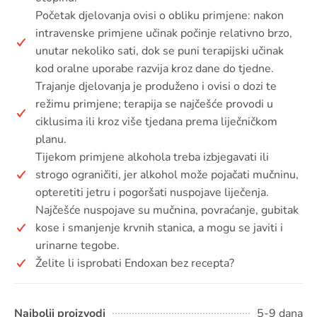
Početak djelovanja ovisi o obliku primjene: nakon
intravenske primjene učinak počinje relativno brzo,
unutar nekoliko sati, dok se puni terapijski učinak
kod oralne uporabe razvija kroz dane do tjedne.
Trajanje djelovanja je produženo i ovisi o dozi te
režimu primjene; terapija se najčešće provodi u
ciklusima ili kroz više tjedana prema liječničkom
planu.
Tijekom primjene alkohola treba izbjegavati ili
strogo ograničiti, jer alkohol može pojačati mučninu,
opteretiti jetru i pogoršati nuspojave liječenja.
Najčešće nuspojave su mučnina, povraćanje, gubitak
kose i smanjenje krvnih stanica, a mogu se javiti i
urinarne tegobe.
Želite li isprobati Endoxan bez recepta?
Najbolji proizvodi
5-9 dana