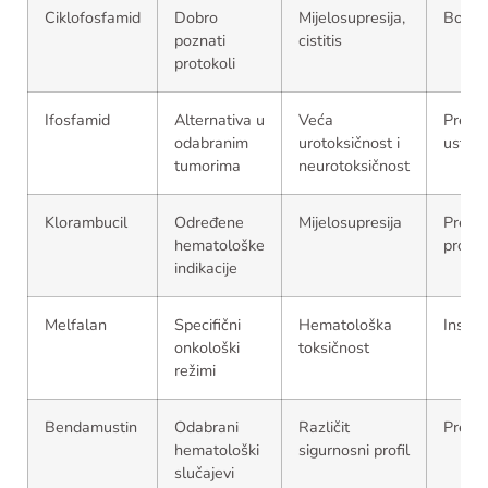
Ciklofosfamid
Dobro
Mijelosupresija,
Bolnič
poznati
cistitis
protokoli
Ifosfamid
Alternativa u
Veća
Prem
odabranim
urotoksičnost i
ustano
tumorima
neurotoksičnost
Klorambucil
Određene
Mijelosupresija
Prem
hematološke
protok
indikacije
Melfalan
Specifični
Hematološka
Instit
onkološki
toksičnost
režimi
Bendamustin
Odabrani
Različit
Prema
hematološki
sigurnosni profil
slučajevi