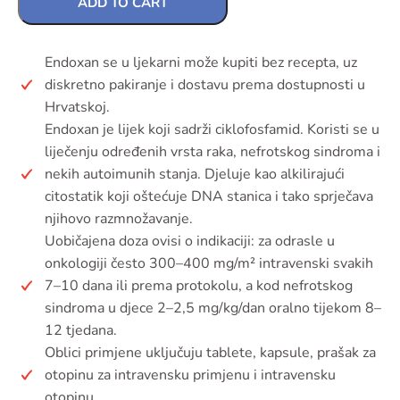
ADD TO CART
Endoxan se u ljekarni može kupiti bez recepta, uz
diskretno pakiranje i dostavu prema dostupnosti u
Hrvatskoj.
Endoxan je lijek koji sadrži ciklofosfamid. Koristi se u
liječenju određenih vrsta raka, nefrotskog sindroma i
nekih autoimunih stanja. Djeluje kao alkilirajući
citostatik koji oštećuje DNA stanica i tako sprječava
njihovo razmnožavanje.
Uobičajena doza ovisi o indikaciji: za odrasle u
onkologiji često 300–400 mg/m² intravenski svakih
7–10 dana ili prema protokolu, a kod nefrotskog
sindroma u djece 2–2,5 mg/kg/dan oralno tijekom 8–
12 tjedana.
Oblici primjene uključuju tablete, kapsule, prašak za
otopinu za intravensku primjenu i intravensku
otopinu.