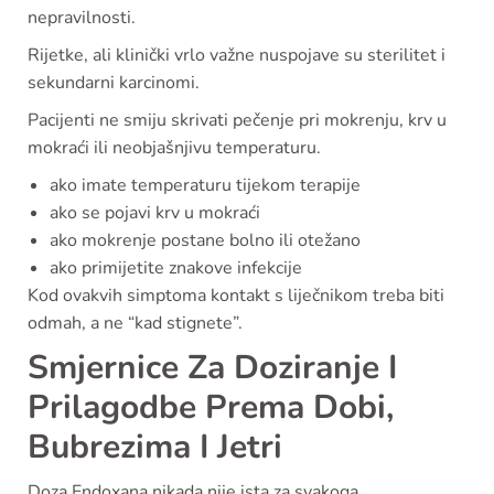
nepravilnosti.
Rijetke, ali klinički vrlo važne nuspojave su sterilitet i
sekundarni karcinomi.
Pacijenti ne smiju skrivati pečenje pri mokrenju, krv u
mokraći ili neobjašnjivu temperaturu.
ako imate temperaturu tijekom terapije
ako se pojavi krv u mokraći
ako mokrenje postane bolno ili otežano
ako primijetite znakove infekcije
Kod ovakvih simptoma kontakt s liječnikom treba biti
odmah, a ne “kad stignete”.
Smjernice Za Doziranje I
Prilagodbe Prema Dobi,
Bubrezima I Jetri
Doza Endoxana nikada nije ista za svakoga.