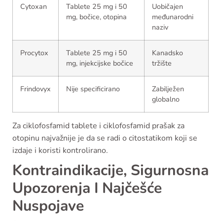
Cytoxan
Tablete 25 mg i 50
Uobičajen
mg, bočice, otopina
međunarodni
naziv
Procytox
Tablete 25 mg i 50
Kanadsko
mg, injekcijske bočice
tržište
Frindovyx
Nije specificirano
Zabilježen
globalno
Za ciklofosfamid tablete i ciklofosfamid prašak za
otopinu najvažnije je da se radi o citostatikom koji se
izdaje i koristi kontrolirano.
Kontraindikacije, Sigurnosna
Upozorenja I Najčešće
Nuspojave