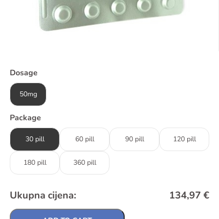
Dosage
50mg
Package
30 pill
60 pill
90 pill
120 pill
180 pill
360 pill
Ukupna cijena:
134,97
€