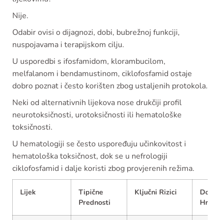
Nije.
Odabir ovisi o dijagnozi, dobi, bubrežnoj funkciji,
nuspojavama i terapijskom cilju.
U usporedbi s ifosfamidom, klorambucilom,
melfalanom i bendamustinom, ciklofosfamid ostaje
dobro poznat i često korišten zbog ustaljenih protokola.
Neki od alternativnih lijekova nose drukčiji profil
neurotoksičnosti, urotoksičnosti ili hematološke
toksičnosti.
U hematologiji se često uspoređuju učinkovitost i
hematološka toksičnost, dok se u nefrologiji
ciklofosfamid i dalje koristi zbog provjerenih režima.
Lijek
Tipične
Ključni Rizici
Dostu
Prednosti
Hrvat