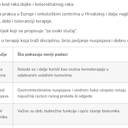
 kod raka dojke i kolorektalnog raka.
a praksa u Europi i onkološkim centrima u Hrvatskoj i dalje na
, dobi i toleranciji terapije.
 lijek koji se propisuje “za svaki slučaj”.
e o terapiji koja traži disciplinu, brzo javljanje nuspojava i dobru
učje
Što pokazuju noviji podaci
na
Xeloda se i dalje koristi kao oralna kemoterapija u
ena
odabranim solidnim tumorima.
 od
Gastrointestinalne nuspojave i sindrom šaka-stopalo ostaju
ojava
najvažniji razlozi ranog prekida ili odgode.
ir
Važne su dob, bubrežna funkcija i opće stanje bolesnika.
nika