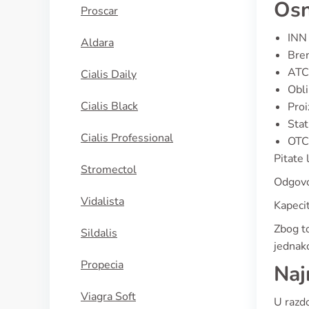
Osn
Proscar
INN 
Aldara
Bren
ATC 
Cialis Daily
Obli
Cialis Black
Proi
Stat
Cialis Professional
OTC 
Pitate 
Stromectol
Odgovo
Vidalista
Kapecit
Zbog to
Sildalis
jednako
Propecia
Naj
Viagra Soft
U razdo