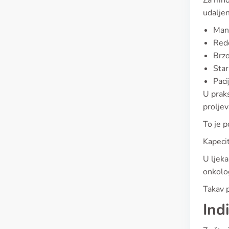
Za mnog
udaljen
Manj
Redo
Brzo
Star
Paci
U praks
proljeva
To je 
Kapecit
U ljeka
onkolo
Takav p
Ind