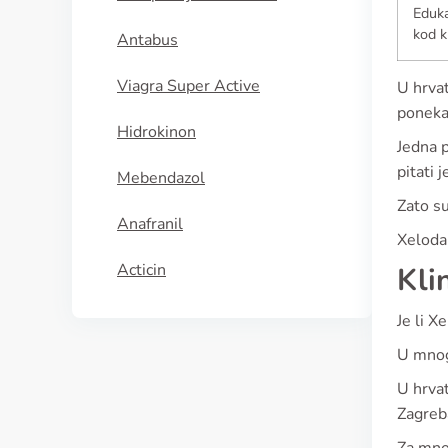
Eduka
kod 
Antabus
Viagra Super Active
U hrva
poneka
Hidrokinon
Jedna p
pitati j
Mebendazol
Zato s
Anafranil
Xeloda 
Acticin
Kli
Je li X
U mnogi
U hrvat
Zagreba