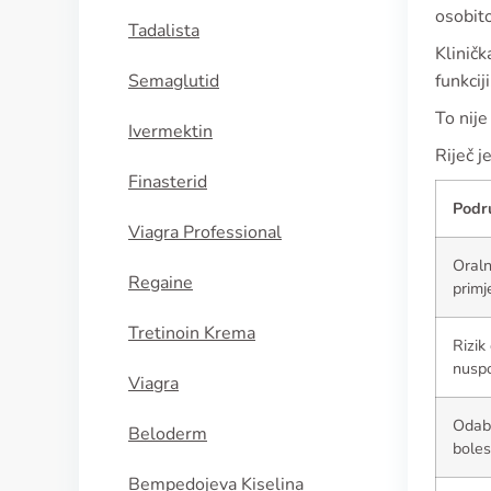
osobito
Tadalista
Kliničk
Semaglutid
funkciji
To nije
Ivermektin
Riječ j
Finasterid
Podr
Viagra Professional
Oral
Regaine
primj
Tretinoin Krema
Rizik
nusp
Viagra
Odab
Beloderm
boles
Bempedojeva Kiselina