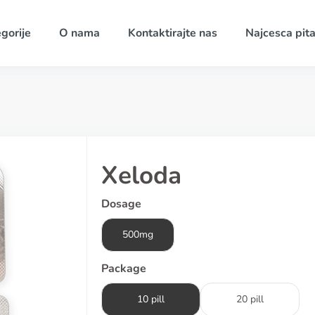
gorije
O nama
Kontaktirajte nas
Najcesca pita
Xeloda
Dosage
500mg
Package
10 pill
20 pill