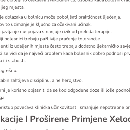
e obitelji to olakšava svakodnevicu, osobito kada bolesnik radi
ijeg mjesta.
e dolazaka u bolnicu može poboljšati praktičnost liječenja.
vito uzimanje je ključno za očekivani učinak.
 javljanje nuspojava smanjuje rizik od prekida terapije.
iji bolesnici trebaju pažljivije praćenje tolerancije.
jenti iz udaljenih mjesta često trebaju dodatno ljekarničko savj
i se vidi da je najveći problem kada bolesnik dobro podnosi prv
 ili slabosti.
pogrešno.
abin zahtijeva disciplinu, a ne herojstvo.
rni je korisno objasniti da se kod odgođene doze ili loše podnoš
ga.
ristup povećava klinička učinkovitost i smanjuje nepotrebne pr
ikacije I Proširene Primjene Xelo