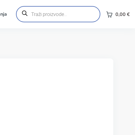
Products
search
nja
0,00
€