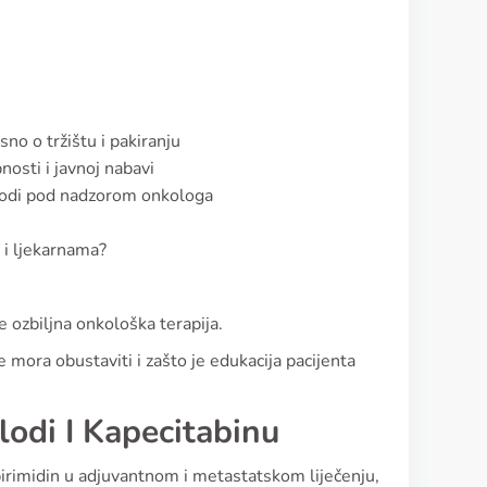
sno o tržištu i pakiranju
osti i javnoj nabavi
rovodi pod nadzorom onkologa
 i ljekarnama?
je ozbiljna onkološka terapija.
 mora obustaviti i zašto je edukacija pacijenta
elodi I Kapecitabinu
pirimidin u adjuvantnom i metastatskom liječenju,