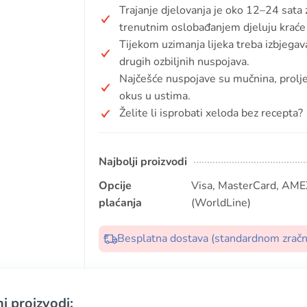
Trajanje djelovanja je oko 12–24 sata
trenutnim oslobađanjem djeluju kraće 
Tijekom uzimanja lijeka treba izbjegava
drugih ozbiljnih nuspojava.
Najčešće nuspojave su mučnina, proljev
okus u ustima.
Želite li isprobati xeloda bez recepta?
Najbolji proizvodi
Opcije
Visa, MasterCard, AMEX
plaćanja
(WorldLine)
Besplatna dostava (standardnom zrač
i proizvodi: