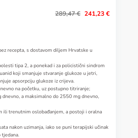
289,47
€
241,23
€
 bez recepta, s dostavom diljem Hrvatske u
olesti tipa 2, a ponekad i za policistični sindrom
guanid koji smanjuje stvaranje glukoze u jetri,
njuje apsorpciju glukoze iz crijeva.
evno na početku, uz postupno titriranje;
g dnevno, a maksimalno do 2550 mg dnevno,
m ili trenutnim oslobađanjem, a postoji i oralna
ata nakon uzimanja, iako se puni terapijski učinak
 tjedana.