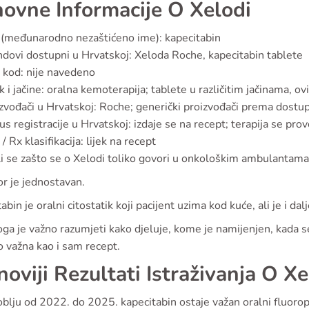
ovne Informacije O Xelodi
(međunarodno nezaštićeno ime): kapecitabin
dovi dostupni u Hrvatskoj: Xeloda Roche, kapecitabin tablete
kod: nije navedeno
k i jačine: oralna kemoterapija; tablete u različitim jačinama, ovi
zvođači u Hrvatskoj: Roche; generički proizvođači prema dostupn
us registracije u Hrvatskoj: izdaje se na recept; terapija se p
/ Rx klasifikacija: lijek na recept
li se zašto se o Xelodi toliko govori u onkološkim ambulantama
r je jednostavan.
abin je oralni citostatik koji pacijent uzima kod kuće, ali je i dal
ga je važno razumjeti kako djeluje, kome je namijenjen, kada se
 važna kao i sam recept.
noviji Rezultati Istraživanja O X
blju od 2022. do 2025. kapecitabin ostaje važan oralni fluoro