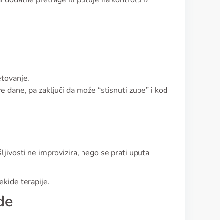
 dodatne pretrage ili putuje na kontrolu iz
etovanje.
e dane, pa zaključi da može “stisnuti zube” i kod
ljivosti ne improvizira, nego se prati uputa
ekide terapije.
de