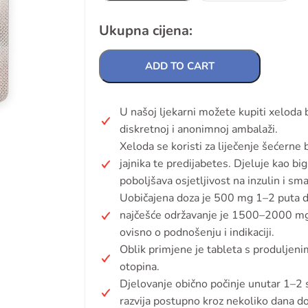
Ukupna cijena:
ADD TO CART
U našoj ljekarni možete kupiti xeloda
diskretnoj i anonimnoj ambalaži.
Xeloda se koristi za liječenje šećerne b
jajnika te predijabetes. Djeluje kao bi
poboljšava osjetljivost na inzulin i sma
Uobičajena doza je 500 mg 1–2 puta dn
najčešće održavanje je 1500–2000 m
ovisno o podnošenju i indikaciji.
Oblik primjene je tableta s produljeni
otopina.
Djelovanje obično počinje unutar 1–2 s
razvija postupno kroz nekoliko dana do