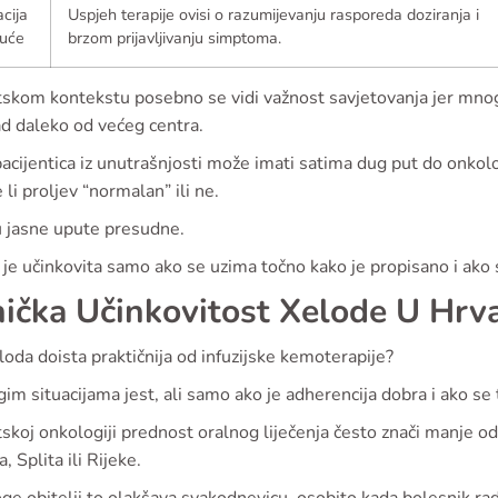
cija
Uspjeh terapije ovisi o razumijevanju rasporeda doziranja i
kuće
brzom prijavljivanju simptoma.
tskom kontekstu posebno se vidi važnost savjetovanja jer mnog
d daleko od većeg centra.
acijentica iz unutrašnjosti može imati satima dug put do onkolo
e li proljev “normalan” ili ne.
u jasne upute presudne.
je učinkovita samo ako se uzima točno kako je propisano i ako 
nička Učinkovitost Xelode U Hrva
eloda doista praktičnija od infuzijske kemoterapije?
m situacijama jest, ali samo ako je adherencija dobra i ako se 
skoj onkologiji prednost oralnog liječenja često znači manje odl
, Splita ili Rijeke.