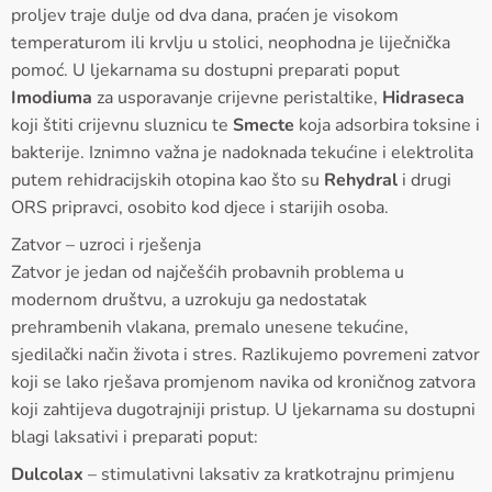
proljev traje dulje od dva dana, praćen je visokom
temperaturom ili krvlju u stolici, neophodna je liječnička
pomoć. U ljekarnama su dostupni preparati poput
Imodiuma
za usporavanje crijevne peristaltike,
Hidraseca
koji štiti crijevnu sluznicu te
Smecte
koja adsorbira toksine i
bakterije. Iznimno važna je nadoknada tekućine i elektrolita
putem rehidracijskih otopina kao što su
Rehydral
i drugi
ORS pripravci, osobito kod djece i starijih osoba.
Zatvor – uzroci i rješenja
Zatvor je jedan od najčešćih probavnih problema u
modernom društvu, a uzrokuju ga nedostatak
prehrambenih vlakana, premalo unesene tekućine,
sjedilački način života i stres. Razlikujemo povremeni zatvor
koji se lako rješava promjenom navika od kroničnog zatvora
koji zahtijeva dugotrajniji pristup. U ljekarnama su dostupni
blagi laksativi i preparati poput:
Dulcolax
– stimulativni laksativ za kratkotrajnu primjenu