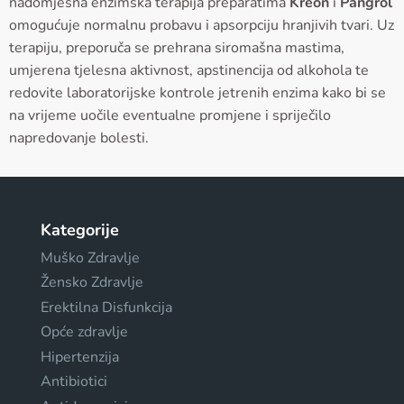
nadomjesna enzimska terapija preparatima
Kreon
i
Pangrol
omogućuje normalnu probavu i apsorpciju hranjivih tvari. Uz
terapiju, preporuča se prehrana siromašna mastima,
umjerena tjelesna aktivnost, apstinencija od alkohola te
redovite laboratorijske kontrole jetrenih enzima kako bi se
na vrijeme uočile eventualne promjene i spriječilo
napredovanje bolesti.
Kategorije
Muško Zdravlje
Žensko Zdravlje
Erektilna Disfunkcija
Opće zdravlje
Hipertenzija
Antibiotici