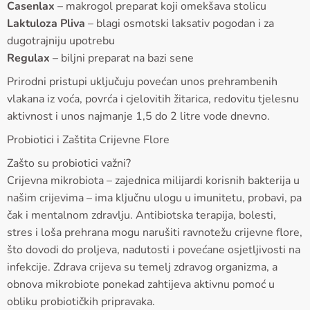
Casenlax
– makrogol preparat koji omekšava stolicu
Laktuloza Pliva
– blagi osmotski laksativ pogodan i za
dugotrajniju upotrebu
Regulax
– biljni preparat na bazi sene
Prirodni pristupi uključuju povećan unos prehrambenih
vlakana iz voća, povrća i cjelovitih žitarica, redovitu tjelesnu
aktivnost i unos najmanje 1,5 do 2 litre vode dnevno.
Probiotici i Zaštita Crijevne Flore
Zašto su probiotici važni?
Crijevna mikrobiota – zajednica milijardi korisnih bakterija u
našim crijevima – ima ključnu ulogu u imunitetu, probavi, pa
čak i mentalnom zdravlju. Antibiotska terapija, bolesti,
stres i loša prehrana mogu narušiti ravnotežu crijevne flore,
što dovodi do proljeva, nadutosti i povećane osjetljivosti na
infekcije. Zdrava crijeva su temelj zdravog organizma, a
obnova mikrobiote ponekad zahtijeva aktivnu pomoć u
obliku probiotičkih pripravaka.