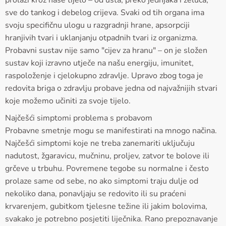
sve do tankog i debelog crijeva. Svaki od tih organa ima
svoju specifičnu ulogu u razgradnji hrane, apsorpciji
hranjivih tvari i uklanjanju otpadnih tvari iz organizma.
Probavni sustav nije samo "cijev za hranu" – on je složen
sustav koji izravno utječe na našu energiju, imunitet,
raspoloženje i cjelokupno zdravlje. Upravo zbog toga je
redovita briga o zdravlju probave jedna od najvažnijih stvari
koje možemo učiniti za svoje tijelo.
Najčešći simptomi problema s probavom
Probavne smetnje mogu se manifestirati na mnogo načina.
Najčešći simptomi koje ne treba zanemariti uključuju
nadutost, žgaravicu, mučninu, proljev, zatvor te bolove ili
grčeve u trbuhu. Povremene tegobe su normalne i često
prolaze same od sebe, no ako simptomi traju dulje od
nekoliko dana, ponavljaju se redovito ili su praćeni
krvarenjem, gubitkom tjelesne težine ili jakim bolovima,
svakako je potrebno posjetiti liječnika. Rano prepoznavanje