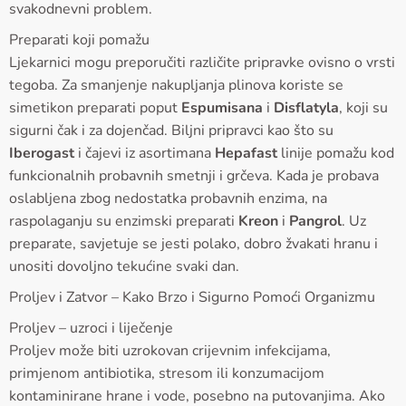
svakodnevni problem.
Preparati koji pomažu
Ljekarnici mogu preporučiti različite pripravke ovisno o vrsti
tegoba. Za smanjenje nakupljanja plinova koriste se
simetikon preparati poput
Espumisana
i
Disflatyla
, koji su
sigurni čak i za dojenčad. Biljni pripravci kao što su
Iberogast
i čajevi iz asortimana
Hepafast
linije pomažu kod
funkcionalnih probavnih smetnji i grčeva. Kada je probava
oslabljena zbog nedostatka probavnih enzima, na
raspolaganju su enzimski preparati
Kreon
i
Pangrol
. Uz
preparate, savjetuje se jesti polako, dobro žvakati hranu i
unositi dovoljno tekućine svaki dan.
Proljev i Zatvor – Kako Brzo i Sigurno Pomoći Organizmu
Proljev – uzroci i liječenje
Proljev može biti uzrokovan crijevnim infekcijama,
primjenom antibiotika, stresom ili konzumacijom
kontaminirane hrane i vode, posebno na putovanjima. Ako