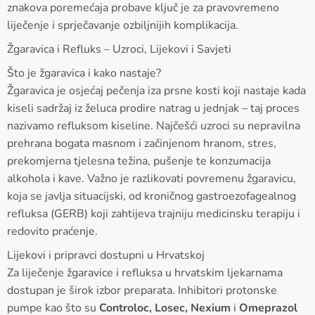
znakova poremećaja probave ključ je za pravovremeno
liječenje i sprječavanje ozbiljnijih komplikacija.
Žgaravica i Refluks – Uzroci, Lijekovi i Savjeti
Što je žgaravica i kako nastaje?
Žgaravica je osjećaj pečenja iza prsne kosti koji nastaje kada
kiseli sadržaj iz želuca prodire natrag u jednjak – taj proces
nazivamo refluksom kiseline. Najčešći uzroci su nepravilna
prehrana bogata masnom i začinjenom hranom, stres,
prekomjerna tjelesna težina, pušenje te konzumacija
alkohola i kave. Važno je razlikovati povremenu žgaravicu,
koja se javlja situacijski, od kroničnog gastroezofagealnog
refluksa (GERB) koji zahtijeva trajniju medicinsku terapiju i
redovito praćenje.
Lijekovi i pripravci dostupni u Hrvatskoj
Za liječenje žgaravice i refluksa u hrvatskim ljekarnama
dostupan je širok izbor preparata. Inhibitori protonske
pumpe kao što su
Controloc, Losec, Nexium
i
Omeprazol