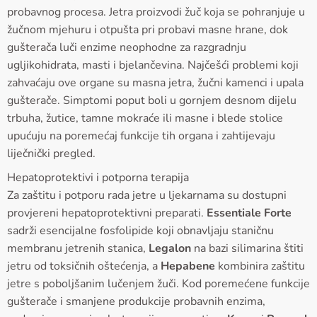
probavnog procesa. Jetra proizvodi žuč koja se pohranjuje u
žučnom mjehuru i otpušta pri probavi masne hrane, dok
gušterača luči enzime neophodne za razgradnju
ugljikohidrata, masti i bjelančevina. Najčešći problemi koji
zahvaćaju ove organe su masna jetra, žučni kamenci i upala
gušterače. Simptomi poput boli u gornjem desnom dijelu
trbuha, žutice, tamne mokraće ili masne i blede stolice
upućuju na poremećaj funkcije tih organa i zahtijevaju
liječnički pregled.
Hepatoprotektivi i potporna terapija
Za zaštitu i potporu rada jetre u ljekarnama su dostupni
provjereni hepatoprotektivni preparati.
Essentiale Forte
sadrži esencijalne fosfolipide koji obnavljaju staničnu
membranu jetrenih stanica,
Legalon
na bazi silimarina štiti
jetru od toksičnih oštećenja, a
Hepabene
kombinira zaštitu
jetre s poboljšanim lučenjem žuči. Kod poremećene funkcije
gušterače i smanjene produkcije probavnih enzima,