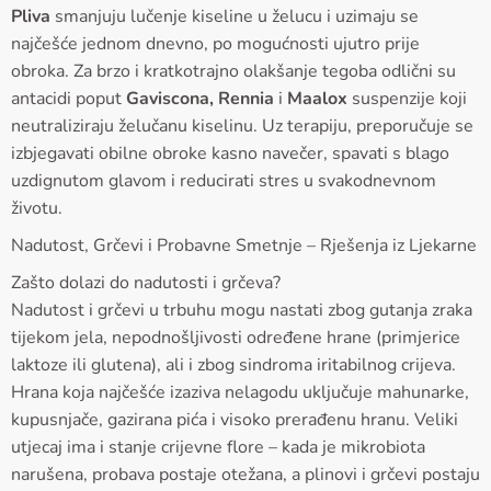
Pliva
smanjuju lučenje kiseline u želucu i uzimaju se
najčešće jednom dnevno, po mogućnosti ujutro prije
obroka. Za brzo i kratkotrajno olakšanje tegoba odlični su
antacidi poput
Gaviscona, Rennia
i
Maalox
suspenzije koji
neutraliziraju želučanu kiselinu. Uz terapiju, preporučuje se
izbjegavati obilne obroke kasno navečer, spavati s blago
uzdignutom glavom i reducirati stres u svakodnevnom
životu.
Nadutost, Grčevi i Probavne Smetnje – Rješenja iz Ljekarne
Zašto dolazi do nadutosti i grčeva?
Nadutost i grčevi u trbuhu mogu nastati zbog gutanja zraka
tijekom jela, nepodnošljivosti određene hrane (primjerice
laktoze ili glutena), ali i zbog sindroma iritabilnog crijeva.
Hrana koja najčešće izaziva nelagodu uključuje mahunarke,
kupusnjače, gazirana pića i visoko prerađenu hranu. Veliki
utjecaj ima i stanje crijevne flore – kada je mikrobiota
narušena, probava postaje otežana, a plinovi i grčevi postaju