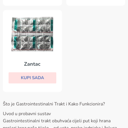
Zantac
KUPI SADA
Što je Gastrointestinalni Trakt i Kako Funkcionira?
Uvod u probavni sustav
Gastrointestinalni trakt obuhvaća cijeli put koji hrana
prolazi kroz naše tijelo – od usta, preko jednjaka i želuca,