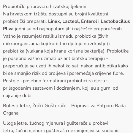
Probiotički pripravci u hrvatskoj ljekarni
Na hrvatskom tržištu dostupni su brojni kvalitetni
probiotički preparati.
Linex, Lacteol, Enterol
i
Lactobacillus
Pliva
jedni su od najpopularnijih i najčešće preporučenih.
Važno je razumjeti razliku između probiotika (živih
mikroorganizama koji koristno djeluju na zdravlje) i
prebiotika (vlakana koja hrane korisne bakterije). Probiotike
je posebno važno uzimati uz antibiotsku terapiju –
preporučuje se uzeti ih nekoliko sati nakon antibiotika kako
bi se smanjio rizik od proljeva i poremećaja crijevne flore.
Postoje i posebno formulirani probiotici za djecu s
prilagođenim sastavom i doziranjem, koji su sigurni od
najranije dobi.
Bolesti Jetre, Žuči i Gušterače – Pripravci za Potporu Rada
Organa
Uloga jetre, žučnog mjehura i gušterače u probavi
Jetra, žučni mjehur i gušterača nezamjenjivi su sudionici