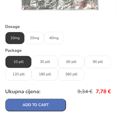
Dosage
10mg
20mg
40mg
Package
10 pill
30 pill
60 pill
90 pill
120 pill
180 pill
360 pill
Ukupna cijena:
9,34
€
7,78
€
ADD TO CART