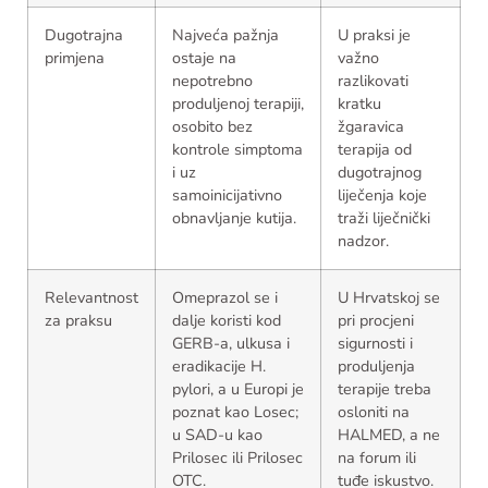
Dugotrajna
Najveća pažnja
U praksi je
primjena
ostaje na
važno
nepotrebno
razlikovati
produljenoj terapiji,
kratku
osobito bez
žgaravica
kontrole simptoma
terapija od
i uz
dugotrajnog
samoinicijativno
liječenja koje
obnavljanje kutija.
traži liječnički
nadzor.
Relevantnost
Omeprazol se i
U Hrvatskoj se
za praksu
dalje koristi kod
pri procjeni
GERB-a, ulkusa i
sigurnosti i
eradikacije H.
produljenja
pylori, a u Europi je
terapije treba
poznat kao Losec;
osloniti na
u SAD-u kao
HALMED, a ne
Prilosec ili Prilosec
na forum ili
OTC.
tuđe iskustvo.