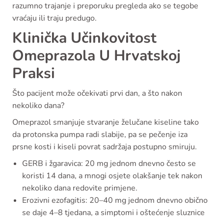
razumno trajanje i preporuku pregleda ako se tegobe
vraćaju ili traju predugo.
Klinička Učinkovitost
Omeprazola U Hrvatskoj
Praksi
Što pacijent može očekivati prvi dan, a što nakon
nekoliko dana?
Omeprazol smanjuje stvaranje želučane kiseline tako
da protonska pumpa radi slabije, pa se pečenje iza
prsne kosti i kiseli povrat sadržaja postupno smiruju.
GERB i žgaravica: 20 mg jednom dnevno često se
koristi 14 dana, a mnogi osjete olakšanje tek nakon
nekoliko dana redovite primjene.
Erozivni ezofagitis: 20–40 mg jednom dnevno obično
se daje 4–8 tjedana, a simptomi i oštećenje sluznice