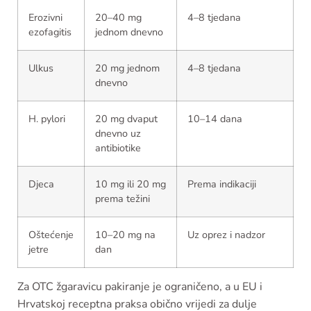
Erozivni
20–40 mg
4–8 tjedana
ezofagitis
jednom dnevno
Ulkus
20 mg jednom
4–8 tjedana
dnevno
H. pylori
20 mg dvaput
10–14 dana
dnevno uz
antibiotike
Djeca
10 mg ili 20 mg
Prema indikaciji
prema težini
Oštećenje
10–20 mg na
Uz oprez i nadzor
jetre
dan
Za OTC žgaravicu pakiranje je ograničeno, a u EU i
Hrvatskoj receptna praksa obično vrijedi za dulje