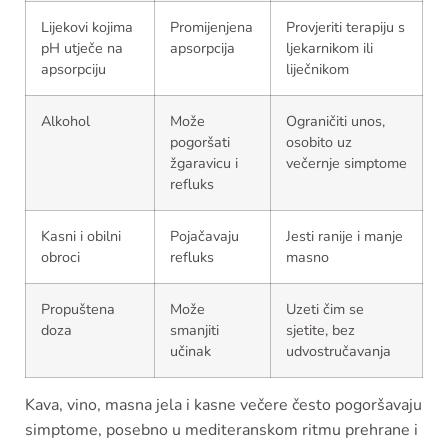
Lijekovi kojima
Promijenjena
Provjeriti terapiju s
pH utječe na
apsorpcija
ljekarnikom ili
apsorpciju
liječnikom
Alkohol
Može
Ograničiti unos,
pogoršati
osobito uz
žgaravicu i
večernje simptome
refluks
Kasni i obilni
Pojačavaju
Jesti ranije i manje
obroci
refluks
masno
Propuštena
Može
Uzeti čim se
doza
smanjiti
sjetite, bez
učinak
udvostručavanja
Kava, vino, masna jela i kasne večere često pogoršavaju
simptome, posebno u mediteranskom ritmu prehrane i