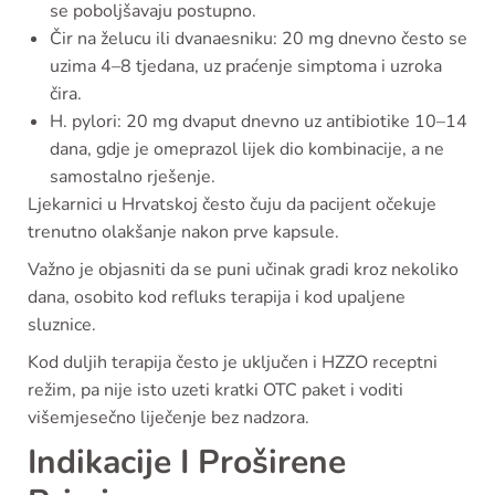
se poboljšavaju postupno.
Čir na želucu ili dvanaesniku: 20 mg dnevno često se
uzima 4–8 tjedana, uz praćenje simptoma i uzroka
čira.
H. pylori: 20 mg dvaput dnevno uz antibiotike 10–14
dana, gdje je omeprazol lijek dio kombinacije, a ne
samostalno rješenje.
Ljekarnici u Hrvatskoj često čuju da pacijent očekuje
trenutno olakšanje nakon prve kapsule.
Važno je objasniti da se puni učinak gradi kroz nekoliko
dana, osobito kod refluks terapija i kod upaljene
sluznice.
Kod duljih terapija često je uključen i HZZO receptni
režim, pa nije isto uzeti kratki OTC paket i voditi
višemjesečno liječenje bez nadzora.
Indikacije I Proširene