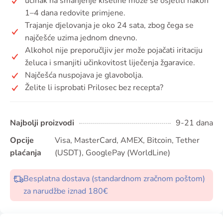
učinak na smanjenje kiseline može se osjetiti nakon
1–4 dana redovite primjene.
Trajanje djelovanja je oko 24 sata, zbog čega se
najčešće uzima jednom dnevno.
Alkohol nije preporučljiv jer može pojačati iritaciju
želuca i smanjiti učinkovitost liječenja žgaravice.
Najčešća nuspojava je glavobolja.
Želite li isprobati Prilosec bez recepta?
Najbolji proizvodi
9-21 dana
Opcije
Visa, MasterCard, AMEX, Bitcoin, Tether
plaćanja
(USDT), GooglePay (WorldLine)
Besplatna dostava (standardnom zračnom poštom)
za narudžbe iznad 180€