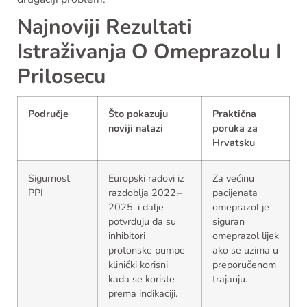
Najnoviji Rezultati
Istraživanja O Omeprazolu I
Prilosecu
Područje
Što pokazuju
Praktična
noviji nalazi
poruka za
Hrvatsku
Sigurnost
Europski radovi iz
Za većinu
PPI
razdoblja 2022.–
pacijenata
2025. i dalje
omeprazol je
potvrđuju da su
siguran
inhibitori
omeprazol lijek
protonske pumpe
ako se uzima u
klinički korisni
preporučenom
kada se koriste
trajanju.
prema indikaciji.