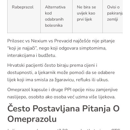
Rabeprazol
Alternativa
Ne bira se
Ovisi o
kod
uvijek kao
pakiranju i
odabranih
prvi lijek
zemlji
bolesnika
Prilosec vs Nexium vs Prevacid najčešće nije pitanje
“koji je najjači”, nego koji odgovara simptomima,
interakcijama i budžetu.
Hrvatski pacijenti često biraju prema cijeni i
dostupnosti, a ljekarnik može pomoći da se odabere
lijek koji ima smisla za žgaravicu, refluks ili ulkus.
Omeprazol kapsule i druge PPI opcije nisu zamjenjive
naslijepo, osobito ako osoba već uzima više lijekova.
Često Postavljana Pitanja O
Omeprazolu