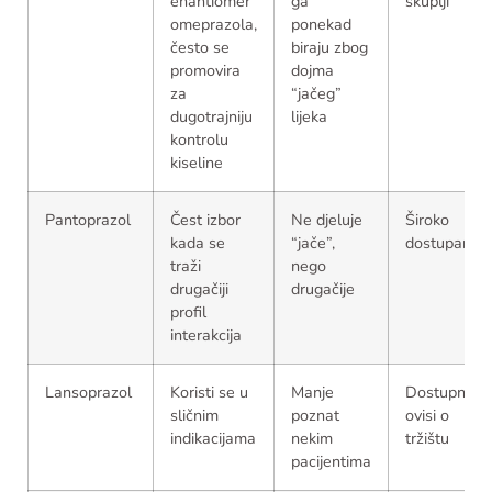
enantiomer
ga
skuplji
omeprazola,
ponekad
često se
biraju zbog
promovira
dojma
za
“jačeg”
dugotrajniju
lijeka
kontrolu
kiseline
Pantoprazol
Čest izbor
Ne djeluje
Široko
kada se
“jače”,
dostupan
traži
nego
drugačiji
drugačije
profil
interakcija
Lansoprazol
Koristi se u
Manje
Dostupnost
sličnim
poznat
ovisi o
indikacijama
nekim
tržištu
pacijentima