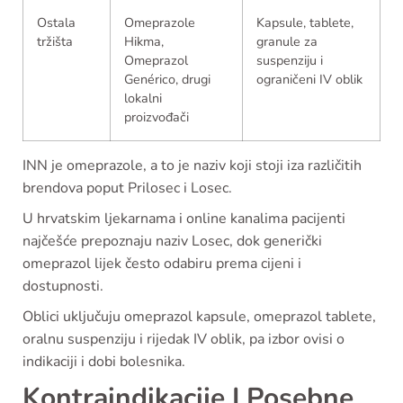
Ostala
Omeprazole
Kapsule, tablete,
tržišta
Hikma,
granule za
Omeprazol
suspenziju i
Genérico, drugi
ograničeni IV oblik
lokalni
proizvođači
INN je omeprazole, a to je naziv koji stoji iza različitih
brendova poput Prilosec i Losec.
U hrvatskim ljekarnama i online kanalima pacijenti
najčešće prepoznaju naziv Losec, dok generički
omeprazol lijek često odabiru prema cijeni i
dostupnosti.
Oblici uključuju omeprazol kapsule, omeprazol tablete,
oralnu suspenziju i rijedak IV oblik, pa izbor ovisi o
indikaciji i dobi bolesnika.
Kontraindikacije I Posebne