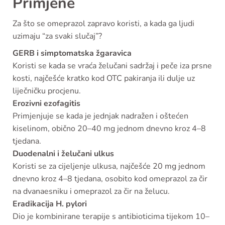
Primjene
Za što se omeprazol zapravo koristi, a kada ga ljudi
uzimaju “za svaki slučaj”?
GERB i simptomatska žgaravica
Koristi se kada se vraća želučani sadržaj i peče iza prsne
kosti, najčešće kratko kod OTC pakiranja ili dulje uz
liječničku procjenu.
Erozivni ezofagitis
Primjenjuje se kada je jednjak nadražen i oštećen
kiselinom, obično 20–40 mg jednom dnevno kroz 4–8
tjedana.
Duodenalni i želučani ulkus
Koristi se za cijeljenje ulkusa, najčešće 20 mg jednom
dnevno kroz 4–8 tjedana, osobito kod omeprazol za čir
na dvanaesniku i omeprazol za čir na želucu.
Eradikacija H. pylori
Dio je kombinirane terapije s antibioticima tijekom 10–