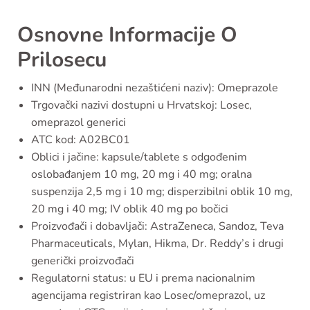
Osnovne Informacije O
Prilosecu
INN (Međunarodni nezaštićeni naziv): Omeprazole
Trgovački nazivi dostupni u Hrvatskoj: Losec,
omeprazol generici
ATC kod: A02BC01
Oblici i jačine: kapsule/tablete s odgođenim
oslobađanjem 10 mg, 20 mg i 40 mg; oralna
suspenzija 2,5 mg i 10 mg; disperzibilni oblik 10 mg,
20 mg i 40 mg; IV oblik 40 mg po bočici
Proizvođači i dobavljači: AstraZeneca, Sandoz, Teva
Pharmaceuticals, Mylan, Hikma, Dr. Reddy’s i drugi
generički proizvođači
Regulatorni status: u EU i prema nacionalnim
agencijama registriran kao Losec/omeprazol, uz