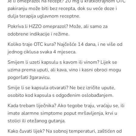
Je li omeprazol na recept? 20 mg u kratkotrajnom OTC
pakiranju može biti bez recepta, dok su veće doze i
dulja terapija uglavnom receptne.
Pokríva li HZZO omeprazol? Može, ali samo za
odobrene indikacije i režime.
Koliko traje OTC kura? Najčešće 14 dana, i ne više od
jednog ciklusa svaka 4 mjeseca.
Smijem li uzeti kapsulu s kavom ili vinom? Lijek se
uzima prema uputi, ali kava, vino i kasni obroci mogu
pogoršati žgaravicu.
Smije li se kapsula otvarati? Ne bez izričite upute,
osobito kod kapsula s odgođenim oslobađanjem.
Kada trebam liječnika? Ako tegobe traju, vraćaju se, ili
imate alarmne simptome poput mršavljenja, krvi u
stolici ili otežanog gutanja.
Kako čuvati lijek? Na sobnoj temperaturi, zaštićen od