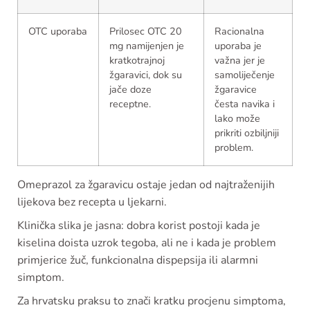
OTC uporaba
Prilosec OTC 20
Racionalna
mg namijenjen je
uporaba je
kratkotrajnoj
važna jer je
žgaravici, dok su
samoliječenje
jače doze
žgaravice
receptne.
česta navika i
lako može
prikriti ozbiljniji
problem.
Omeprazol za žgaravicu ostaje jedan od najtraženijih
lijekova bez recepta u ljekarni.
Klinička slika je jasna: dobra korist postoji kada je
kiselina doista uzrok tegoba, ali ne i kada je problem
primjerice žuč, funkcionalna dispepsija ili alarmni
simptom.
Za hrvatsku praksu to znači kratku procjenu simptoma,