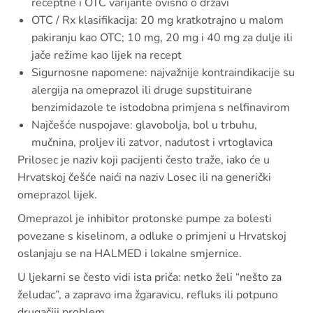
receptne i OTC varijante ovisno o državi
OTC / Rx klasifikacija: 20 mg kratkotrajno u malom
pakiranju kao OTC; 10 mg, 20 mg i 40 mg za dulje ili
jače režime kao lijek na recept
Sigurnosne napomene: najvažnije kontraindikacije su
alergija na omeprazol ili druge supstituirane
benzimidazole te istodobna primjena s nelfinavirom
Najčešće nuspojave: glavobolja, bol u trbuhu,
mučnina, proljev ili zatvor, nadutost i vrtoglavica
Prilosec je naziv koji pacijenti često traže, iako će u
Hrvatskoj češće naići na naziv Losec ili na generički
omeprazol lijek.
Omeprazol je inhibitor protonske pumpe za bolesti
povezane s kiselinom, a odluke o primjeni u Hrvatskoj
oslanjaju se na HALMED i lokalne smjernice.
U ljekarni se često vidi ista priča: netko želi “nešto za
želudac”, a zapravo ima žgaravicu, refluks ili potpuno
drugačiji problem.