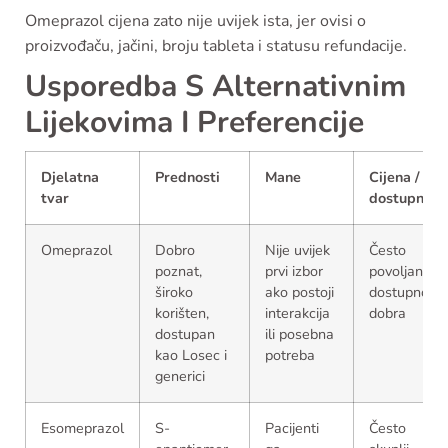
Omeprazol cijena zato nije uvijek ista, jer ovisi o
proizvođaču, jačini, broju tableta i statusu refundacije.
Usporedba S Alternativnim
Lijekovima I Preferencije
Djelatna
Prednosti
Mane
Cijena /
tvar
dostupnost
Omeprazol
Dobro
Nije uvijek
Često
poznat,
prvi izbor
povoljan,
široko
ako postoji
dostupnost
korišten,
interakcija
dobra
dostupan
ili posebna
kao Losec i
potreba
generici
Esomeprazol
S-
Pacijenti
Često