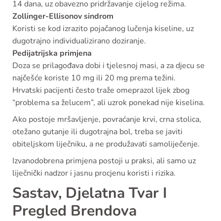
14 dana, uz obavezno pridržavanje cijelog režima.
Zollinger-Ellisonov sindrom
Koristi se kod izrazito pojačanog lučenja kiseline, uz
dugotrajno individualizirano doziranje.
Pedijatrijska primjena
Doza se prilagođava dobi i tjelesnoj masi, a za djecu se
najčešće koriste 10 mg ili 20 mg prema težini.
Hrvatski pacijenti često traže omeprazol lijek zbog
“problema sa želucem”, ali uzrok ponekad nije kiselina.
Ako postoje mršavljenje, povraćanje krvi, crna stolica,
otežano gutanje ili dugotrajna bol, treba se javiti
obiteljskom liječniku, a ne produžavati samoliječenje.
Izvanodobrena primjena postoji u praksi, ali samo uz
liječnički nadzor i jasnu procjenu koristi i rizika.
Sastav, Djelatna Tvar I
Pregled Brendova