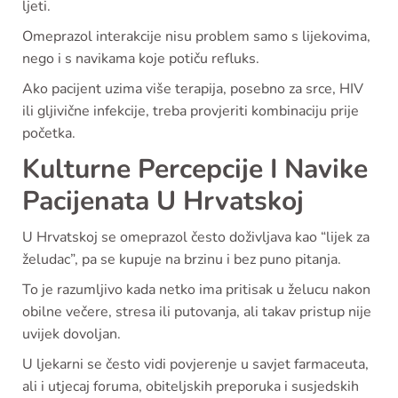
ljeti.
Omeprazol interakcije nisu problem samo s lijekovima,
nego i s navikama koje potiču refluks.
Ako pacijent uzima više terapija, posebno za srce, HIV
ili gljivične infekcije, treba provjeriti kombinaciju prije
početka.
Kulturne Percepcije I Navike
Pacijenata U Hrvatskoj
U Hrvatskoj se omeprazol često doživljava kao “lijek za
želudac”, pa se kupuje na brzinu i bez puno pitanja.
To je razumljivo kada netko ima pritisak u želucu nakon
obilne večere, stresa ili putovanja, ali takav pristup nije
uvijek dovoljan.
U ljekarni se često vidi povjerenje u savjet farmaceuta,
ali i utjecaj foruma, obiteljskih preporuka i susjedskih