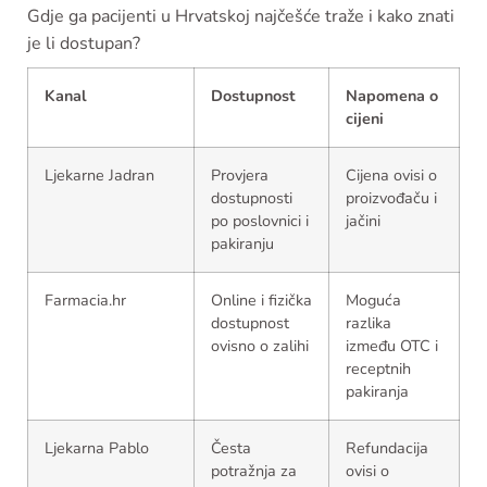
Gdje ga pacijenti u Hrvatskoj najčešće traže i kako znati
je li dostupan?
Kanal
Dostupnost
Napomena o
cijeni
Ljekarne Jadran
Provjera
Cijena ovisi o
dostupnosti
proizvođaču i
po poslovnici i
jačini
pakiranju
Farmacia.hr
Online i fizička
Moguća
dostupnost
razlika
ovisno o zalihi
između OTC i
receptnih
pakiranja
Ljekarna Pablo
Česta
Refundacija
potražnja za
ovisi o