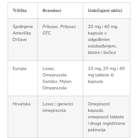
Tržište
Brendovi
Uobičajeni oblici
Sjedinjene
Prilosec, Prilosec
20 mg i 40 mg
Američke
OTC
kapsule s
Države
odgođenim
oslobađanjem,
blistre i bočice
Europa
Losec,
10 mg, 20 mg i 40
Omeprazole
mg tablete ili
Sandoz, Mylan
kapsule
Omeprazole
Hrvatska
Losec i generici
Omeprazol
omeprazola
kapsule,
omeprazol tablete
i druga registrirana
pakiranja