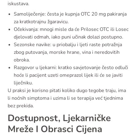
iskustava.
Samoliječenje: česta je kupnja OTC 20 mg pakiranja
za kratkotrajnu žgaravicu.
Očekivanja: mnogi misle da će Prilosec OTC ili Losec
djelovati odmah, iako puni učinak dolazi postupno.
Sezonske navike: u priobalju i ljeti raste potražnja
zbog putovanja, morske hrane, vina i neredovitih
obroka.
Razgovor u ljekarni: kratko savjetovanje često odluči
hoće li pacijent uzeti omeprazol lijek ili će se javiti
liječniku.
U praksi je korisno pitati koliko dugo tegobe traju, ima
li noćnih simptoma i uzima li se terapija već tjednima
bez prekida.
Dostupnost, Ljekarničke
Mreže I Obrasci Cijena