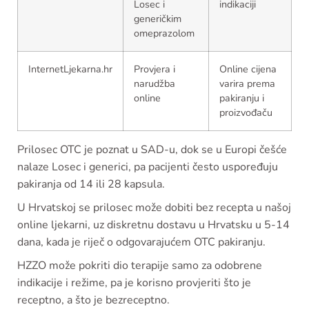
Losec i
indikaciji
generičkim
omeprazolom
InternetLjekarna.hr
Provjera i
Online cijena
narudžba
varira prema
online
pakiranju i
proizvođaču
Prilosec OTC je poznat u SAD-u, dok se u Europi češće
nalaze Losec i generici, pa pacijenti često uspoređuju
pakiranja od 14 ili 28 kapsula.
U Hrvatskoj se prilosec može dobiti bez recepta u našoj
online ljekarni, uz diskretnu dostavu u Hrvatsku u 5-14
dana, kada je riječ o odgovarajućem OTC pakiranju.
HZZO može pokriti dio terapije samo za odobrene
indikacije i režime, pa je korisno provjeriti što je
receptno, a što je bezreceptno.