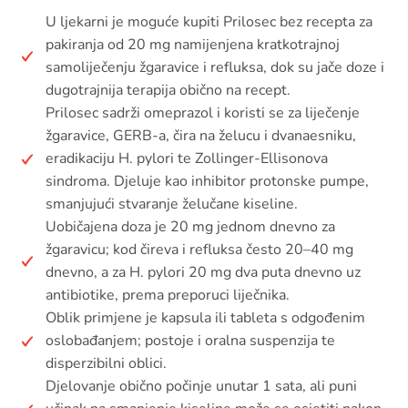
U ljekarni je moguće kupiti Prilosec bez recepta za
pakiranja od 20 mg namijenjena kratkotrajnoj
samoliječenju žgaravice i refluksa, dok su jače doze i
dugotrajnija terapija obično na recept.
Prilosec sadrži omeprazol i koristi se za liječenje
žgaravice, GERB-a, čira na želucu i dvanaesniku,
eradikaciju H. pylori te Zollinger-Ellisonova
sindroma. Djeluje kao inhibitor protonske pumpe,
smanjujući stvaranje želučane kiseline.
Uobičajena doza je 20 mg jednom dnevno za
žgaravicu; kod čireva i refluksa često 20–40 mg
dnevno, a za H. pylori 20 mg dva puta dnevno uz
antibiotike, prema preporuci liječnika.
Oblik primjene je kapsula ili tableta s odgođenim
oslobađanjem; postoje i oralna suspenzija te
disperzibilni oblici.
Djelovanje obično počinje unutar 1 sata, ali puni