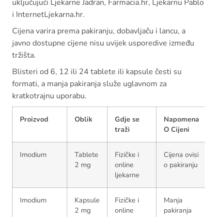
uključujući Ljekarne Jadran, Farmacia.hr, Ljekarnu Pablo
i InternetLjekarna.hr.
Cijena varira prema pakiranju, dobavljaču i lancu, a
javno dostupne cijene nisu uvijek usporedive između
tržišta.
Blisteri od 6, 12 ili 24 tablete ili kapsule česti su
formati, a manja pakiranja služe uglavnom za
kratkotrajnu uporabu.
Proizvod
Oblik
Gdje se
Napomena
traži
O Cijeni
Imodium
Tablete
Fizičke i
Cijena ovisi
2 mg
online
o pakiranju
ljekarne
Imodium
Kapsule
Fizičke i
Manja
2 mg
online
pakiranja