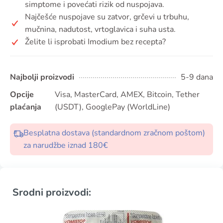
simptome i povećati rizik od nuspojava.
Najčešće nuspojave su zatvor, grčevi u trbuhu,
mučnina, nadutost, vrtoglavica i suha usta.
Želite li isprobati Imodium bez recepta?
Najbolji proizvodi
5-9 dana
Opcije
Visa, MasterCard, AMEX, Bitcoin, Tether
plaćanja
(USDT), GooglePay (WorldLine)
Besplatna dostava (standardnom zračnom poštom)
za narudžbe iznad 180€
Srodni proizvodi: