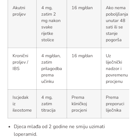
Akutni
4 mg,
16 mg/dan
Ako nema
proljev
zatim 2
poboljšanja
mg nakon
unutar 48
svake
sati ili se
rijetke
stanje
stolice
pogorša
Kronični
4 mg/dan,
16 mg/dan
Uz
proljev /
zatim
liječnički
IBS
prilagodba
nadzor i
prema
povremenu
učinku
procjenu
Iscjedak
4 mg,
Prema
Prema
iz
zatim
kliničkoj
preporuci
ileostome
titracija
procjeni
liječnika
Djeca mlađa od 2 godine ne smiju uzimati
loperamid.