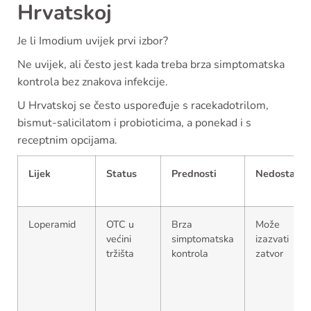
Hrvatskoj
Je li Imodium uvijek prvi izbor?
Ne uvijek, ali često jest kada treba brza simptomatska
kontrola bez znakova infekcije.
U Hrvatskoj se često uspoređuje s racekadotrilom,
bismut-salicilatom i probioticima, a ponekad i s
receptnim opcijama.
Lijek
Status
Prednosti
Nedostaci
Loperamid
OTC u
Brza
Može
većini
simptomatska
izazvati
tržišta
kontrola
zatvor