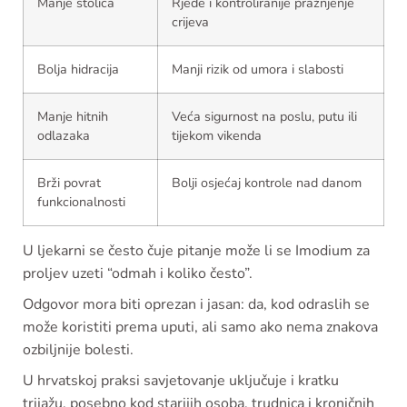
Manje stolica
Rjeđe i kontroliranije pražnjenje
crijeva
Bolja hidracija
Manji rizik od umora i slabosti
Manje hitnih
Veća sigurnost na poslu, putu ili
odlazaka
tijekom vikenda
Brži povrat
Bolji osjećaj kontrole nad danom
funkcionalnosti
U ljekarni se često čuje pitanje može li se Imodium za
proljev uzeti “odmah i koliko često”.
Odgovor mora biti oprezan i jasan: da, kod odraslih se
može koristiti prema uputi, ali samo ako nema znakova
ozbiljnije bolesti.
U hrvatskoj praksi savjetovanje uključuje i kratku
trijažu, posebno kod starijih osoba, trudnica i kroničnih