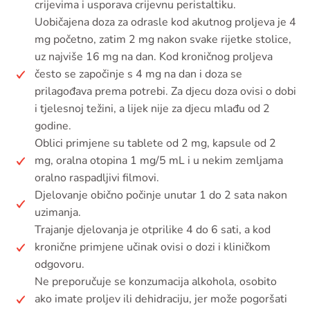
crijevima i usporava crijevnu peristaltiku.
Uobičajena doza za odrasle kod akutnog proljeva je 4
mg početno, zatim 2 mg nakon svake rijetke stolice,
uz najviše 16 mg na dan. Kod kroničnog proljeva
često se započinje s 4 mg na dan i doza se
prilagođava prema potrebi. Za djecu doza ovisi o dobi
i tjelesnoj težini, a lijek nije za djecu mlađu od 2
godine.
Oblici primjene su tablete od 2 mg, kapsule od 2
mg, oralna otopina 1 mg/5 mL i u nekim zemljama
oralno raspadljivi filmovi.
Djelovanje obično počinje unutar 1 do 2 sata nakon
uzimanja.
Trajanje djelovanja je otprilike 4 do 6 sati, a kod
kronične primjene učinak ovisi o dozi i kliničkom
odgovoru.
Ne preporučuje se konzumacija alkohola, osobito
ako imate proljev ili dehidraciju, jer može pogoršati