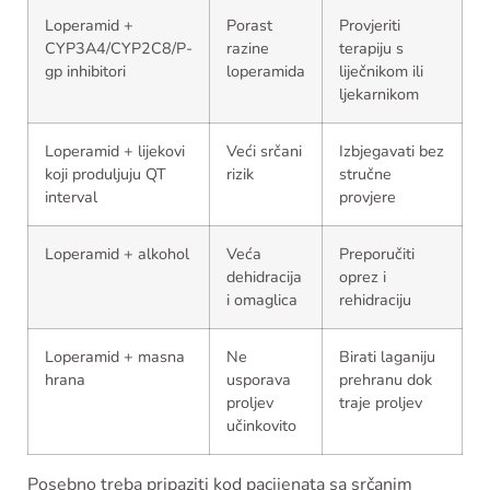
Loperamid +
Porast
Provjeriti
CYP3A4/CYP2C8/P-
razine
terapiju s
gp inhibitori
loperamida
liječnikom ili
ljekarnikom
Loperamid + lijekovi
Veći srčani
Izbjegavati bez
koji produljuju QT
rizik
stručne
interval
provjere
Loperamid + alkohol
Veća
Preporučiti
dehidracija
oprez i
i omaglica
rehidraciju
Loperamid + masna
Ne
Birati laganiju
hrana
usporava
prehranu dok
proljev
traje proljev
učinkovito
Posebno treba pripaziti kod pacijenata sa srčanim