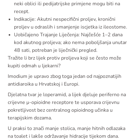
neki oblici ili pedijatrijske primjene mogu biti na
recept.
Indikacije: Akutni nespecifični proljev, kronični
proljev u odraslih i smanjenje iscjetka iz ileostome.
Uobičajeno Trajanje Liječenja: Najčešće 1–2 dana
kod akutnog proljeva; ako nema poboljšanja unutar
48 sati, potreban je liječnički pregled.
Tražite li brz lijek protiv proljeva koji se često može
kupiti odmah u ljekarni?
Imodium je upravo zbog toga jedan od najpoznatijih
antidiaroika u Hrvatskoj i Europi.
Djelatna tvar je loperamid, a lijek djeluje periferno na
crijevne μ-opioidne receptore te usporava crijevnu
pokretljivost bez centralnog opioidnog učinka u
terapijskim dozama.
U praksi to znači manje stolica, manje hitnih odlazaka
na toalet i lakše održavanje hidracije tijekom dana.