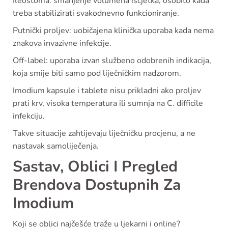
Ileostoma: smanjenje volumena iscjetka, osobito kada
treba stabilizirati svakodnevno funkcioniranje.
Putnički proljev: uobičajena klinička uporaba kada nema
znakova invazivne infekcije.
Off-label: uporaba izvan službeno odobrenih indikacija,
koja smije biti samo pod liječničkim nadzorom.
Imodium kapsule i tablete nisu prikladni ako proljev
prati krv, visoka temperatura ili sumnja na C. difficile
infekciju.
Takve situacije zahtijevaju liječničku procjenu, a ne
nastavak samoliječenja.
Sastav, Oblici I Pregled
Brendova Dostupnih Za
Imodium
Koji se oblici najčešće traže u ljekarni i online?