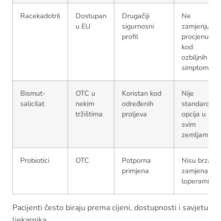
Racekadotril
Dostupan
Drugačiji
Ne
u EU
sigurnosni
zamjenjuje
profil
procjenu
kod
ozbiljnih
simptoma
Bismut-
OTC u
Koristan kod
Nije
salicilat
nekim
određenih
standardna
tržištima
proljeva
opcija u
svim
zemljama
Probiotici
OTC
Potporna
Nisu brza
primjena
zamjena za
loperamid
Pacijenti često biraju prema cijeni, dostupnosti i savjetu
ljekarnika.