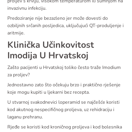
proljev s krvlju, visokom temperaturom ili sumnjom na
invazivnu infekciju.
Predoziranje nije bezazleno jer može dovesti do
ozbiljnih srčanih posljedica, uključujući QT-produljenje i
aritmije.
Klinička Učinkovitost
Imodija U Hrvatskoj
Zašto pacijenti u Hrvatskoj toliko često traže Imodium
za proljev?
Jednostavno zato što očekuju brzo i praktično rješenje
koje mogu kupiti u ljekarni bez recepta.
U stvarnoj svakodnevici loperamid se najčešće koristi
kod akutnog nespecifičnog proljeva, uz rehidraciju i
laganu prehranu.
Rjeđe se koristi kod kroničnog proljeva i kod bolesnika