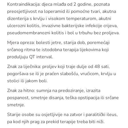
Kontraindikacija: djeca mlađa od 2 godine, poznata
preosjetljivost na loperamid ili pomoćne tvari, akutna
dizenterija s krvlju i visokom temperaturom, akutni
ulcerozni kolitis, invazivne bakterijske infekcije crijeva,
pseudomembranozni kolitis i bol u trbuhu bez proljeva.
Mjera opreza: bolesti jetre, starija dob, poremećaji
srčanog ritma te istodobna terapija lijekovima koji
produljuju QT interval.
Znak za liječnika: proljev koji traje dulje od 48 sati,
pogoršava se ili je praćen slabošću, vrućicom, krvlju u
stolici ili jakom boli.
Znak za hitno: sumnja na predoziranje, izrazita
pospanost, smetnje disanja, teška opstipacija ili srčane
smetnje.
Starije osobe su osjetljivije na zatvor i paralitički ileus,
pa kod njih prag za prekid terapije treba biti niži.