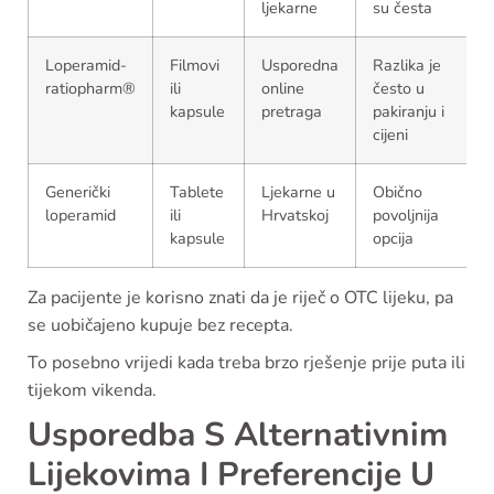
ljekarne
su česta
Loperamid-
Filmovi
Usporedna
Razlika je
ratiopharm®
ili
online
često u
kapsule
pretraga
pakiranju i
cijeni
Generički
Tablete
Ljekarne u
Obično
loperamid
ili
Hrvatskoj
povoljnija
kapsule
opcija
Za pacijente je korisno znati da je riječ o OTC lijeku, pa
se uobičajeno kupuje bez recepta.
To posebno vrijedi kada treba brzo rješenje prije puta ili
tijekom vikenda.
Usporedba S Alternativnim
Lijekovima I Preferencije U