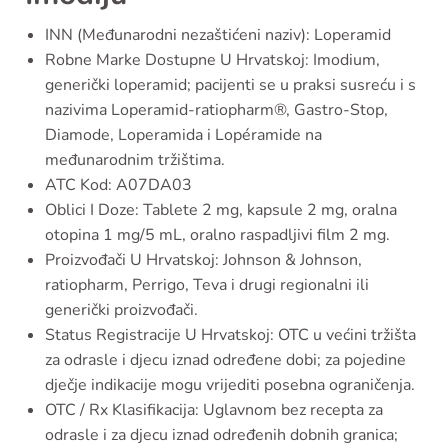
INN (Međunarodni nezaštićeni naziv): Loperamid
Robne Marke Dostupne U Hrvatskoj: Imodium,
generički loperamid; pacijenti se u praksi susreću i s
nazivima Loperamid-ratiopharm®, Gastro-Stop,
Diamode, Loperamida i Lopéramide na
međunarodnim tržištima.
ATC Kod: A07DA03
Oblici I Doze: Tablete 2 mg, kapsule 2 mg, oralna
otopina 1 mg/5 mL, oralno raspadljivi film 2 mg.
Proizvođači U Hrvatskoj: Johnson & Johnson,
ratiopharm, Perrigo, Teva i drugi regionalni ili
generički proizvođači.
Status Registracije U Hrvatskoj: OTC u većini tržišta
za odrasle i djecu iznad određene dobi; za pojedine
dječje indikacije mogu vrijediti posebna ograničenja.
OTC / Rx Klasifikacija: Uglavnom bez recepta za
odrasle i za djecu iznad određenih dobnih granica;