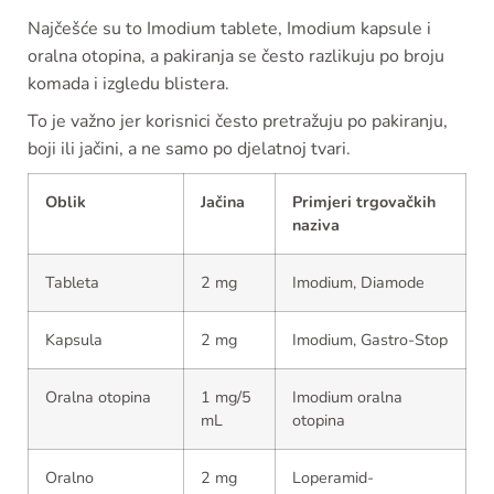
Najčešće su to Imodium tablete, Imodium kapsule i
oralna otopina, a pakiranja se često razlikuju po broju
komada i izgledu blistera.
To je važno jer korisnici često pretražuju po pakiranju,
boji ili jačini, a ne samo po djelatnoj tvari.
Oblik
Jačina
Primjeri trgovačkih
naziva
Tableta
2 mg
Imodium, Diamode
Kapsula
2 mg
Imodium, Gastro-Stop
Oralna otopina
1 mg/5
Imodium oralna
mL
otopina
Oralno
2 mg
Loperamid-