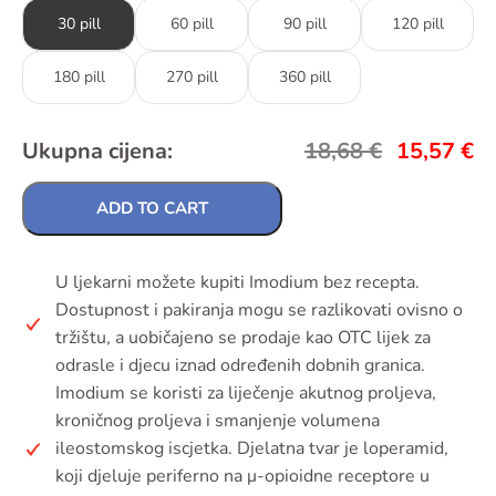
30 pill
60 pill
90 pill
120 pill
180 pill
270 pill
360 pill
Ukupna cijena:
18,68
€
15,57
€
ADD TO CART
U ljekarni možete kupiti Imodium bez recepta.
Dostupnost i pakiranja mogu se razlikovati ovisno o
tržištu, a uobičajeno se prodaje kao OTC lijek za
odrasle i djecu iznad određenih dobnih granica.
Imodium se koristi za liječenje akutnog proljeva,
kroničnog proljeva i smanjenje volumena
ileostomskog iscjetka. Djelatna tvar je loperamid,
koji djeluje periferno na μ-opioidne receptore u