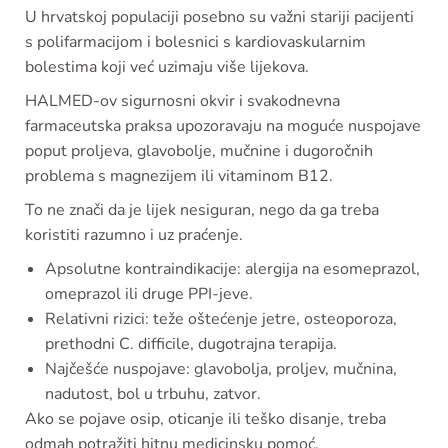
U hrvatskoj populaciji posebno su važni stariji pacijenti
s polifarmacijom i bolesnici s kardiovaskularnim
bolestima koji već uzimaju više lijekova.
HALMED-ov sigurnosni okvir i svakodnevna
farmaceutska praksa upozoravaju na moguće nuspojave
poput proljeva, glavobolje, mučnine i dugoročnih
problema s magnezijem ili vitaminom B12.
To ne znači da je lijek nesiguran, nego da ga treba
koristiti razumno i uz praćenje.
Apsolutne kontraindikacije: alergija na esomeprazol,
omeprazol ili druge PPI-jeve.
Relativni rizici: teže oštećenje jetre, osteoporoza,
prethodni C. difficile, dugotrajna terapija.
Najčešće nuspojave: glavobolja, proljev, mučnina,
nadutost, bol u trbuhu, zatvor.
Ako se pojave osip, oticanje ili teško disanje, treba
odmah potražiti hitnu medicinsku pomoć.