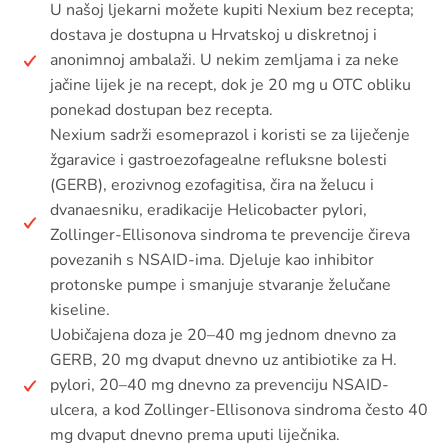
U našoj ljekarni možete kupiti Nexium bez recepta;
dostava je dostupna u Hrvatskoj u diskretnoj i
anonimnoj ambalaži. U nekim zemljama i za neke
jačine lijek je na recept, dok je 20 mg u OTC obliku
ponekad dostupan bez recepta.
Nexium sadrži esomeprazol i koristi se za liječenje
žgaravice i gastroezofagealne refluksne bolesti
(GERB), erozivnog ezofagitisa, čira na želucu i
dvanaesniku, eradikacije Helicobacter pylori,
Zollinger-Ellisonova sindroma te prevencije čireva
povezanih s NSAID-ima. Djeluje kao inhibitor
protonske pumpe i smanjuje stvaranje želučane
kiseline.
Uobičajena doza je 20–40 mg jednom dnevno za
GERB, 20 mg dvaput dnevno uz antibiotike za H.
pylori, 20–40 mg dnevno za prevenciju NSAID-
ulcera, a kod Zollinger-Ellisonova sindroma često 40
mg dvaput dnevno prema uputi liječnika.