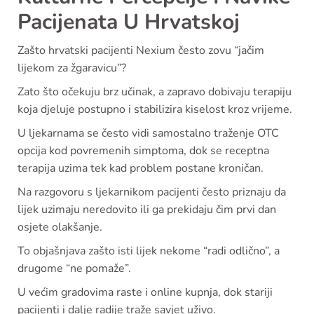
Pacijenata U Hrvatskoj
Zašto hrvatski pacijenti Nexium često zovu “jačim
lijekom za žgaravicu”?
Zato što očekuju brz učinak, a zapravo dobivaju terapiju
koja djeluje postupno i stabilizira kiselost kroz vrijeme.
U ljekarnama se često vidi samostalno traženje OTC
opcija kod povremenih simptoma, dok se receptna
terapija uzima tek kad problem postane kroničan.
Na razgovoru s ljekarnikom pacijenti često priznaju da
lijek uzimaju neredovito ili ga prekidaju čim prvi dan
osjete olakšanje.
To objašnjava zašto isti lijek nekome “radi odlično”, a
drugome “ne pomaže”.
U većim gradovima raste i online kupnja, dok stariji
pacijenti i dalje radije traže savjet uživo.