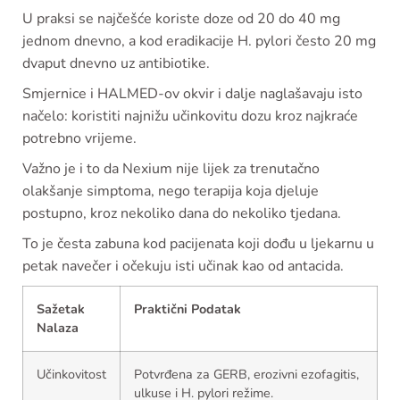
U praksi se najčešće koriste doze od 20 do 40 mg
jednom dnevno, a kod eradikacije H. pylori često 20 mg
dvaput dnevno uz antibiotike.
Smjernice i HALMED-ov okvir i dalje naglašavaju isto
načelo: koristiti najnižu učinkovitu dozu kroz najkraće
potrebno vrijeme.
Važno je i to da Nexium nije lijek za trenutačno
olakšanje simptoma, nego terapija koja djeluje
postupno, kroz nekoliko dana do nekoliko tjedana.
To je česta zabuna kod pacijenata koji dođu u ljekarnu u
petak navečer i očekuju isti učinak kao od antacida.
Sažetak
Praktični Podatak
Nalaza
Učinkovitost
Potvrđena za GERB, erozivni ezofagitis,
ulkuse i H. pylori režime.