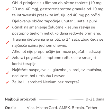
Oblici primjene su filmom obložene tablete (10 mg,
20 mg, 40 mg), gastrorezistentne granule od 10 mg
te intravenski prašak za infuziju od 40 mg po bočici.
Djelovanje obično započinje unutar 1 sata, a puni
učinak na smanjenje želučane kiseline razvija se
postupno tijekom nekoliko dana redovite primjene.
Trajanje djelovanja je približno 24 sata, zbog čega se
najčešće uzima jednom dnevno.
Alkohol nije preporučljiv jer može pojačati nadražaj
želuca i pogoršati simptome refluksa te smanjiti
korist terapije.
Najčešće nuspojave su glavobolja, proljev, mučnina,
nadutost, bol u trbuhu i zatvor.
Želite li isprobati Nexium bez recepta?
Najbolji proizvodi
9-21 dana
Opcije
Visa, MasterCard, AMEX, Bitcoin, Tether