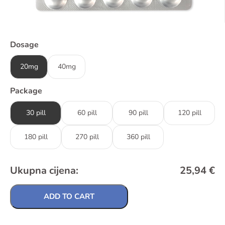
Dosage
20mg
40mg
Package
30 pill
60 pill
90 pill
120 pill
180 pill
270 pill
360 pill
Ukupna cijena:
25,94
€
ADD TO CART