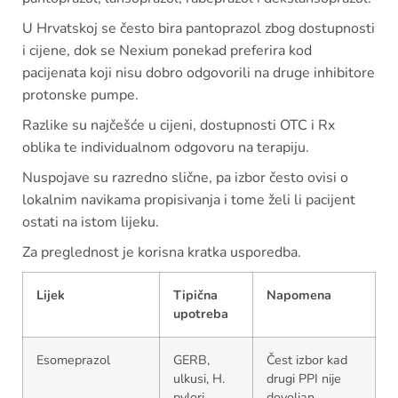
U Hrvatskoj se često bira pantoprazol zbog dostupnosti
i cijene, dok se Nexium ponekad preferira kod
pacijenata koji nisu dobro odgovorili na druge inhibitore
protonske pumpe.
Razlike su najčešće u cijeni, dostupnosti OTC i Rx
oblika te individualnom odgovoru na terapiju.
Nuspojave su razredno slične, pa izbor često ovisi o
lokalnim navikama propisivanja i tome želi li pacijent
ostati na istom lijeku.
Za preglednost je korisna kratka usporedba.
Lijek
Tipična
Napomena
upotreba
Esomeprazol
GERB,
Čest izbor kad
ulkusi, H.
drugi PPI nije
pylori
dovoljan.