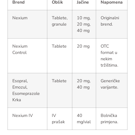
Brend
Oblik
Jačine
Napomena
Nexium
Tablete,
10 mg,
Originalni
granule
20 mg,
brend.
40 mg
Nexium
Tablete
20 mg
OTC
Control
format u
nekim
tržištima.
Esopral,
Tablete
20 mg,
Generičke
Emozul,
40 mg
varijante.
Esomeprazole
Krka
Nexium IV
IV
40
Bolnička
prašak
mg/vial
primjena.