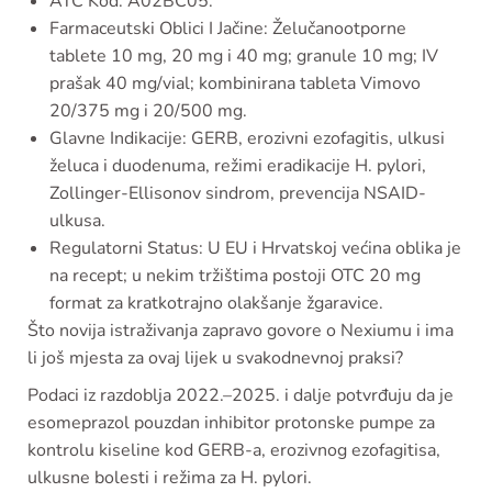
ATC Kôd: A02BC05.
Farmaceutski Oblici I Jačine: Želučanootporne
tablete 10 mg, 20 mg i 40 mg; granule 10 mg; IV
prašak 40 mg/vial; kombinirana tableta Vimovo
20/375 mg i 20/500 mg.
Glavne Indikacije: GERB, erozivni ezofagitis, ulkusi
želuca i duodenuma, režimi eradikacije H. pylori,
Zollinger-Ellisonov sindrom, prevencija NSAID-
ulkusa.
Regulatorni Status: U EU i Hrvatskoj većina oblika je
na recept; u nekim tržištima postoji OTC 20 mg
format za kratkotrajno olakšanje žgaravice.
Što novija istraživanja zapravo govore o Nexiumu i ima
li još mjesta za ovaj lijek u svakodnevnoj praksi?
Podaci iz razdoblja 2022.–2025. i dalje potvrđuju da je
esomeprazol pouzdan inhibitor protonske pumpe za
kontrolu kiseline kod GERB-a, erozivnog ezofagitisa,
ulkusne bolesti i režima za H. pylori.