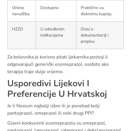
Online
Dostupno
Praktično za
narudžba
diskretnu kupnju.
HZZO
U određenim
Ovisi o
indikacijama
dokumentaciji i
propisu.
Za bolesnika je korisno pitati ljekarnika postoji li
odgovarajući generički esomeprazol, osobito ako
terapija traje dulje vrijeme.
Usporedivi Lijekovi I
Preferencije U Hrvatskoj
Je li Nexium najbolji izbor ili je ponekad bolji
pantoprazol, omeprazol ili neki drugi PPI?
Glavni konkurenti esomeprazolu su omeprazol,
pantoprazol, lansoprazol, rabeprazol i dekslansoprazol.