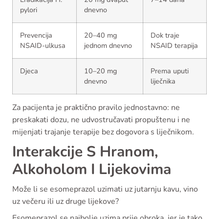
pylori
dnevno
Prevencija
20–40 mg
Dok traje
NSAID-ulkusa
jednom dnevno
NSAID terapija
Djeca
10–20 mg
Prema uputi
dnevno
liječnika
Za pacijenta je praktično pravilo jednostavno: ne
preskakati dozu, ne udvostručavati propuštenu i ne
mijenjati trajanje terapije bez dogovora s liječnikom.
Interakcije S Hranom,
Alkoholom I Lijekovima
Može li se esomeprazol uzimati uz jutarnju kavu, vino
uz večeru ili uz druge lijekove?
Esomeprazol se najbolje uzima prije obroka, jer je tako