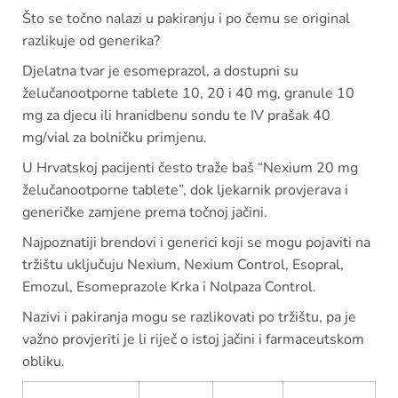
Što se točno nalazi u pakiranju i po čemu se original
razlikuje od generika?
Djelatna tvar je esomeprazol, a dostupni su
želučanootporne tablete 10, 20 i 40 mg, granule 10
mg za djecu ili hranidbenu sondu te IV prašak 40
mg/vial za bolničku primjenu.
U Hrvatskoj pacijenti često traže baš “Nexium 20 mg
želučanootporne tablete”, dok ljekarnik provjerava i
generičke zamjene prema točnoj jačini.
Najpoznatiji brendovi i generici koji se mogu pojaviti na
tržištu uključuju Nexium, Nexium Control, Esopral,
Emozul, Esomeprazole Krka i Nolpaza Control.
Nazivi i pakiranja mogu se razlikovati po tržištu, pa je
važno provjeriti je li riječ o istoj jačini i farmaceutskom
obliku.