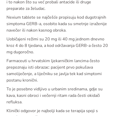
i to nakon što su već probali antacide ili druge
preparate za želudac.
Nexium tablete se najčešće propisuju kod dugotrajnih
simptoma GERB-a, osobito kada su smetnje izraženije
navečer ili nakon kasnog obroka.
Uobičajeni režimi su 20 mg ili 40 mg jednom dnevno
kroz 4 do 8 tjedana, a kod održavanja GERB-a često 20
mg dugoročno.
Farmaceuti u hrvatskim ljekarničkim lancima često
prepoznaju isti obrazac: pacijent prvo pokušava
samoliječenje, a liječniku se javlja tek kad simptomi
postanu kronični.
To je posebno vidljivo u urbanim sredinama, gdje su
kava, kasni obroci i večernji ritam rada česti okidači
refluksa.
Klinički odgovor je najbolji kada se terapija spoji s