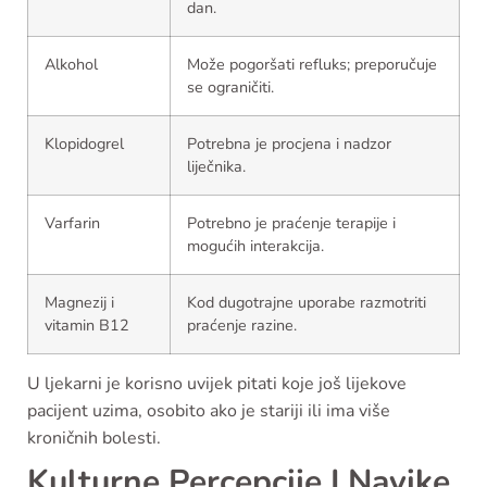
dan.
Alkohol
Može pogoršati refluks; preporučuje
se ograničiti.
Klopidogrel
Potrebna je procjena i nadzor
liječnika.
Varfarin
Potrebno je praćenje terapije i
mogućih interakcija.
Magnezij i
Kod dugotrajne uporabe razmotriti
vitamin B12
praćenje razine.
U ljekarni je korisno uvijek pitati koje još lijekove
pacijent uzima, osobito ako je stariji ili ima više
kroničnih bolesti.
Kulturne Percepcije I Navike