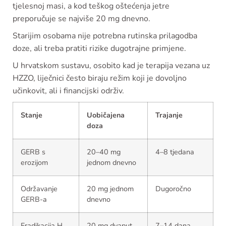
tjelesnoj masi, a kod teškog oštećenja jetre
preporučuje se najviše 20 mg dnevno.
Starijim osobama nije potrebna rutinska prilagodba
doze, ali treba pratiti rizike dugotrajne primjene.
U hrvatskom sustavu, osobito kad je terapija vezana uz
HZZO, liječnici često biraju režim koji je dovoljno
učinkovit, ali i financijski održiv.
Stanje
Uobičajena
Trajanje
doza
GERB s
20–40 mg
4–8 tjedana
erozijom
jednom dnevno
Održavanje
20 mg jednom
Dugoročno
GERB-a
dnevno
Eradikacija H.
20 mg dvaput
7–14 dana