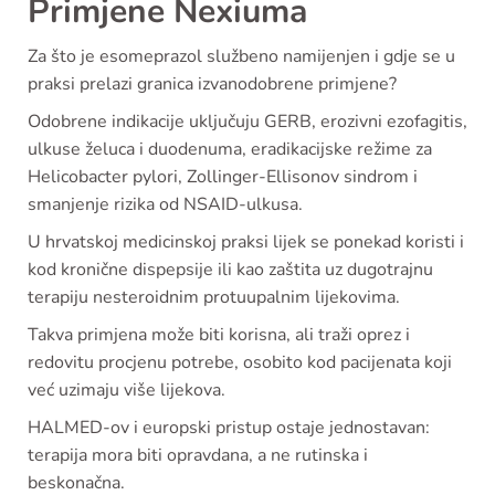
Primjene Nexiuma
Za što je esomeprazol službeno namijenjen i gdje se u
praksi prelazi granica izvanodobrene primjene?
Odobrene indikacije uključuju GERB, erozivni ezofagitis,
ulkuse želuca i duodenuma, eradikacijske režime za
Helicobacter pylori, Zollinger-Ellisonov sindrom i
smanjenje rizika od NSAID-ulkusa.
U hrvatskoj medicinskoj praksi lijek se ponekad koristi i
kod kronične dispepsije ili kao zaštita uz dugotrajnu
terapiju nesteroidnim protuupalnim lijekovima.
Takva primjena može biti korisna, ali traži oprez i
redovitu procjenu potrebe, osobito kod pacijenata koji
već uzimaju više lijekova.
HALMED-ov i europski pristup ostaje jednostavan:
terapija mora biti opravdana, a ne rutinska i
beskonačna.