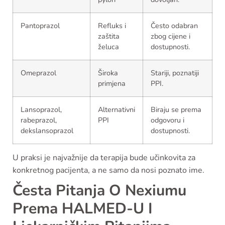
Pantoprazol
Refluks i
Često odabran
zaštita
zbog cijene i
želuca
dostupnosti.
Omeprazol
Široka
Stariji, poznatiji
primjena
PPI.
Lansoprazol,
Alternativni
Biraju se prema
rabeprazol,
PPI
odgovoru i
dekslansoprazol
dostupnosti.
U praksi je najvažnije da terapija bude učinkovita za
konkretnog pacijenta, a ne samo da nosi poznato ime.
Česta Pitanja O Nexiumu
Prema HALMED-U I