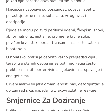
je kod njih početna doza niža i titracija sporija.
Najčešće nuspojave su pospanost, povećan apetit,
porast tjelesne mase, suha usta, vrtoglavica i
opstipacija.
Rjeđe se mogu pojaviti periferni edemi, živopisni snovi,
abnormalno razmišljanje, promjene krvne slike,
povišen krvni tlak, porast transaminaza i ortostatska
hipotenzija.
U hrvatskoj praksi je osobito važno pregledati cijelu
terapiju u starijih osoba jer se polimedikacija često
preklapa s antihipertenzivima, lijekovima za spavanje i
analgeticima.
Crveni alarmi su jaka omamljenost, pad, dezorijentacija,
ubrzan rad srca, napadaj ili znakovi ozbiljne reakcije.
Smjernice Za Doziranje
Koliko se zapravo uzima mirtazapin i tko počinje s