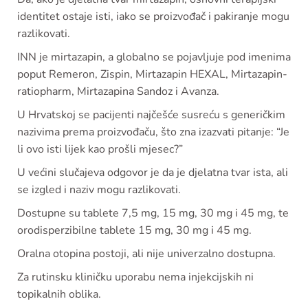
identitet ostaje isti, iako se proizvođač i pakiranje mogu
razlikovati.
INN je mirtazapin, a globalno se pojavljuje pod imenima
poput Remeron, Zispin, Mirtazapin HEXAL, Mirtazapin-
ratiopharm, Mirtazapina Sandoz i Avanza.
U Hrvatskoj se pacijenti najčešće susreću s generičkim
nazivima prema proizvođaču, što zna izazvati pitanje: “Je
li ovo isti lijek kao prošli mjesec?”
U većini slučajeva odgovor je da je djelatna tvar ista, ali
se izgled i naziv mogu razlikovati.
Dostupne su tablete 7,5 mg, 15 mg, 30 mg i 45 mg, te
orodisperzibilne tablete 15 mg, 30 mg i 45 mg.
Oralna otopina postoji, ali nije univerzalno dostupna.
Za rutinsku kliničku uporabu nema injekcijskih ni
topikalnih oblika.