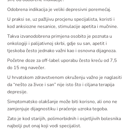
Odobrena indikacija je veliki depresivni poremećaj.
U praksi se, uz pažljivu procjenu specijalista, koristi i
kod anksiozne nesanice, stimulacije apetita i mučnine.
Takva izvanodobrena primjena osobito je poznata u
onkologiji i palijativnoj skrbi, gdje su san, apetit i
tjeskoba često jednako važni kao i osnovna dijagnoza.
Početne doze za off-label uporabu često kreću od 7,5
do 15 mg navečer.
U hrvatskom zdravstvenom okruženju važno je naglasiti
da “nešto za živce i san” nije isto što i ciljana terapija
depresije.
Simptomatsko olakšanje može biti korisno, ali ono ne
zamjenjuje dijagnostiku i praćenje uzroka tegoba.
Zato je kod starijih, polimorbidnih i osjetljivih bolesnika
najbolji put onaj koji vodi specijalist.