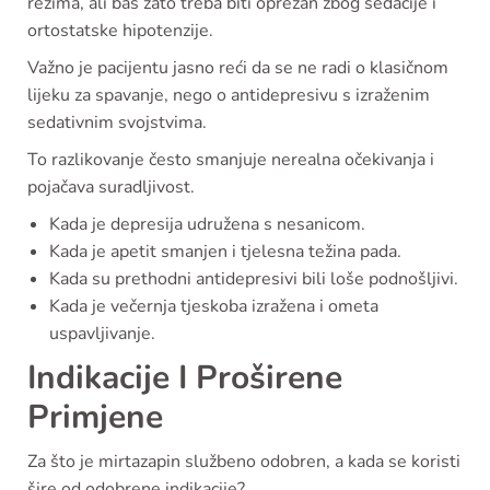
režima, ali baš zato treba biti oprezan zbog sedacije i
ortostatske hipotenzije.
Važno je pacijentu jasno reći da se ne radi o klasičnom
lijeku za spavanje, nego o antidepresivu s izraženim
sedativnim svojstvima.
To razlikovanje često smanjuje nerealna očekivanja i
pojačava suradljivost.
Kada je depresija udružena s nesanicom.
Kada je apetit smanjen i tjelesna težina pada.
Kada su prethodni antidepresivi bili loše podnošljivi.
Kada je večernja tjeskoba izražena i ometa
uspavljivanje.
Indikacije I Proširene
Primjene
Za što je mirtazapin službeno odobren, a kada se koristi
šire od odobrene indikacije?