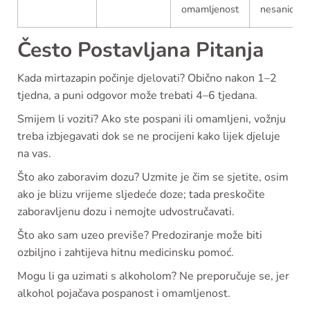
omamljenost
nesanicom
Često Postavljana Pitanja
Kada mirtazapin počinje djelovati? Obično nakon 1–2
tjedna, a puni odgovor može trebati 4–6 tjedana.
Smijem li voziti? Ako ste pospani ili omamljeni, vožnju
treba izbjegavati dok se ne procijeni kako lijek djeluje
na vas.
Što ako zaboravim dozu? Uzmite je čim se sjetite, osim
ako je blizu vrijeme sljedeće doze; tada preskočite
zaboravljenu dozu i nemojte udvostručavati.
Što ako sam uzeo previše? Predoziranje može biti
ozbiljno i zahtijeva hitnu medicinsku pomoć.
Mogu li ga uzimati s alkoholom? Ne preporučuje se, jer
alkohol pojačava pospanost i omamljenost.