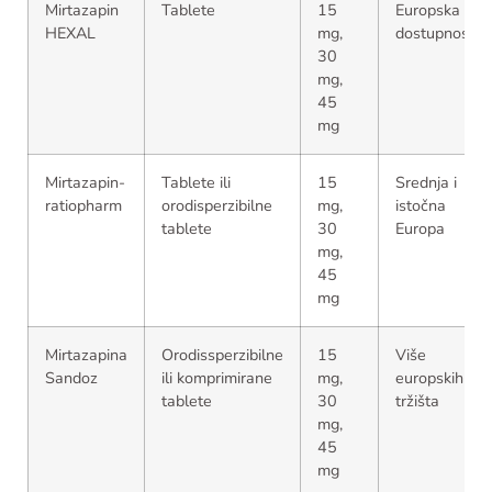
Mirtazapin
Tablete
15
Europska
HEXAL
mg,
dostupnost
30
mg,
45
mg
Mirtazapin-
Tablete ili
15
Srednja i
ratiopharm
orodisperzibilne
mg,
istočna
tablete
30
Europa
mg,
45
mg
Mirtazapina
Orodissperzibilne
15
Više
Sandoz
ili komprimirane
mg,
europskih
tablete
30
tržišta
mg,
45
mg