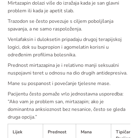
Mirtazapin dolazi više do izražaja kada je san glavni
problem ili kada je apetit slab.
Trazodon se često povezuje s ciljem poboljšanja
spavanja, a ne samo raspoloženja.
Venlafaksin i duloksetin pripadaju drugoj terapijskoj
logici, dok su bupropion i agomelatin korisni u
određenim profilima bolesnika.
Prednost mirtazapina je i relativno manji seksualni
nuspojavni teret u odnosu na dio drugih antidepresiva.
Mane su pospanost i povećanje tjelesne mase.
Pacijentu često pomaže vrlo jednostavna usporedba:
“Ako vam je problem san, mirtazapin; ako je
dominantna anksioznost bez nesanice, često se gleda
druga opcija.”
Lijek
Prednost
Mana
Tipičan