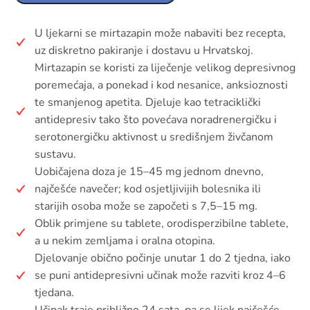
U ljekarni se mirtazapin može nabaviti bez recepta,
uz diskretno pakiranje i dostavu u Hrvatskoj.
Mirtazapin se koristi za liječenje velikog depresivnog
poremećaja, a ponekad i kod nesanice, anksioznosti
te smanjenog apetita. Djeluje kao tetraciklički
antidepresiv tako što povećava noradrenergičku i
serotonergičku aktivnost u središnjem živčanom
sustavu.
Uobičajena doza je 15–45 mg jednom dnevno,
najčešće navečer; kod osjetljivijih bolesnika ili
starijih osoba može se započeti s 7,5–15 mg.
Oblik primjene su tablete, orodisperzibilne tablete,
a u nekim zemljama i oralna otopina.
Djelovanje obično počinje unutar 1 do 2 tjedna, iako
se puni antidepresivni učinak može razviti kroz 4–6
tjedana.
Učinak traje približno 24 sata, pa se lijek najčešće