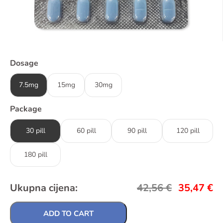
Dosage
7.5mg
15mg
30mg
Package
30 pill
60 pill
90 pill
120 pill
180 pill
Ukupna cijena:
42,56
€
35,47
€
ADD TO CART