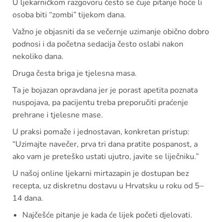
U ljekarničkom razgovoru često se čuje pitanje hoće li
osoba biti “zombi” tijekom dana.
Važno je objasniti da se večernje uzimanje obično dobro
podnosi i da početna sedacija često oslabi nakon
nekoliko dana.
Druga česta briga je tjelesna masa.
Ta je bojazan opravdana jer je porast apetita poznata
nuspojava, pa pacijentu treba preporučiti praćenje
prehrane i tjelesne mase.
U praksi pomaže i jednostavan, konkretan pristup:
“Uzimajte navečer, prva tri dana pratite pospanost, a
ako vam je preteško ustati ujutro, javite se liječniku.”
U našoj online ljekarni mirtazapin je dostupan bez
recepta, uz diskretnu dostavu u Hrvatsku u roku od 5–
14 dana.
Najčešće pitanje je kada će lijek početi djelovati.