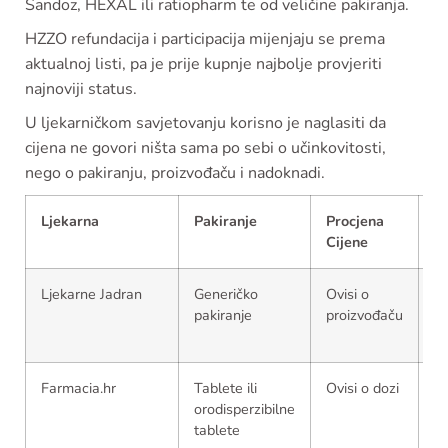
Sandoz, HEXAL ili ratiopharm te od veličine pakiranja.
HZZO refundacija i participacija mijenjaju se prema
aktualnoj listi, pa je prije kupnje najbolje provjeriti
najnoviji status.
U ljekarničkom savjetovanju korisno je naglasiti da
cijena ne govori ništa sama po sebi o učinkovitosti,
nego o pakiranju, proizvođaču i nadoknadi.
Ljekarna
Pakiranje
Procjena
H
Cijene
N
Ljekarne Jadran
Generičko
Ovisi o
Pr
pakiranje
proizvođaču
ak
li
Farmacia.hr
Tablete ili
Ovisi o dozi
M
orodisperzibilne
pa
tablete