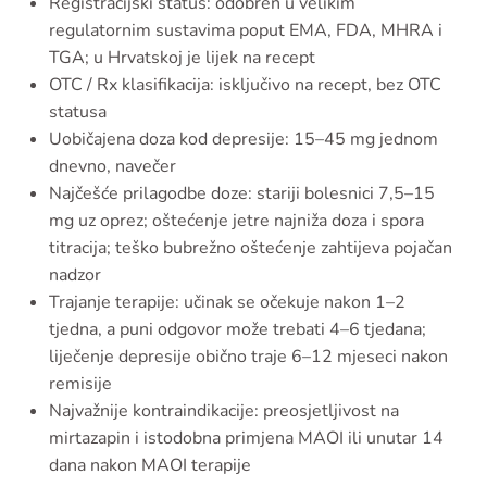
Registracijski status: odobren u velikim
regulatornim sustavima poput EMA, FDA, MHRA i
TGA; u Hrvatskoj je lijek na recept
OTC / Rx klasifikacija: isključivo na recept, bez OTC
statusa
Uobičajena doza kod depresije: 15–45 mg jednom
dnevno, navečer
Najčešće prilagodbe doze: stariji bolesnici 7,5–15
mg uz oprez; oštećenje jetre najniža doza i spora
titracija; teško bubrežno oštećenje zahtijeva pojačan
nadzor
Trajanje terapije: učinak se očekuje nakon 1–2
tjedna, a puni odgovor može trebati 4–6 tjedana;
liječenje depresije obično traje 6–12 mjeseci nakon
remisije
Najvažnije kontraindikacije: preosjetljivost na
mirtazapin i istodobna primjena MAOI ili unutar 14
dana nakon MAOI terapije