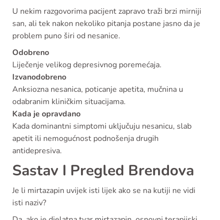
U nekim razgovorima pacijent zapravo traži brzi mirniji
san, ali tek nakon nekoliko pitanja postane jasno da je
problem puno širi od nesanice.
Odobreno
Liječenje velikog depresivnog poremećaja.
Izvanodobreno
Anksiozna nesanica, poticanje apetita, mučnina u
odabranim kliničkim situacijama.
Kada je opravdano
Kada dominantni simptomi uključuju nesanicu, slab
apetit ili nemogućnost podnošenja drugih
antidepresiva.
Sastav I Pregled Brendova
Je li mirtazapin uvijek isti lijek ako se na kutiji ne vidi
isti naziv?
Da, ako je djelatna tvar mirtazapin, osnovni terapijski