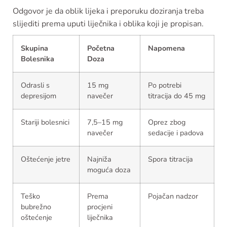
Odgovor je da oblik lijeka i preporuku doziranja treba
slijediti prema uputi liječnika i oblika koji je propisan.
Skupina
Početna
Napomena
Bolesnika
Doza
Odrasli s
15 mg
Po potrebi
depresijom
navečer
titracija do 45 mg
Stariji bolesnici
7,5–15 mg
Oprez zbog
navečer
sedacije i padova
Oštećenje jetre
Najniža
Spora titracija
moguća doza
Teško
Prema
Pojačan nadzor
bubrežno
procjeni
oštećenje
liječnika