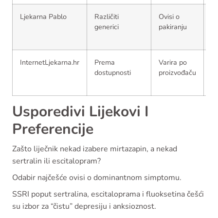
Ljekarna Pablo
Različiti
Ovisi o
St
generici
pakiranju
m
mi
InternetLjekarna.hr
Prema
Varira po
Pr
dostupnosti
proizvođaču
pr
n
Usporedivi Lijekovi I
Preferencije
Zašto liječnik nekad izabere mirtazapin, a nekad
sertralin ili escitalopram?
Odabir najčešće ovisi o dominantnom simptomu.
SSRI poput sertralina, escitaloprama i fluoksetina češći
su izbor za “čistu” depresiju i anksioznost.