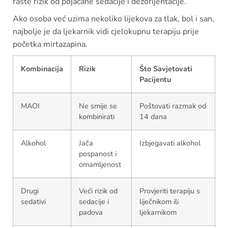
raste rizik od pojačane sedacije i dezorijentacije.
Ako osoba već uzima nekoliko lijekova za tlak, bol i san,
najbolje je da ljekarnik vidi cjelokupnu terapiju prije
početka mirtazapina.
Kombinacija
Rizik
Što Savjetovati
Pacijentu
MAOI
Ne smije se
Poštovati razmak od
kombinirati
14 dana
Alkohol
Jača
Izbjegavati alkohol
pospanost i
omamljenost
Drugi
Veći rizik od
Provjeriti terapiju s
sedativi
sedacije i
liječnikom ili
padova
ljekarnikom