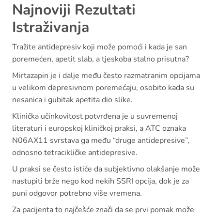
Najnoviji Rezultati
Istraživanja
Tražite antidepresiv koji može pomoći i kada je san
poremećen, apetit slab, a tjeskoba stalno prisutna?
Mirtazapin je i dalje među često razmatranim opcijama
u velikom depresivnom poremećaju, osobito kada su
nesanica i gubitak apetita dio slike.
Klinička učinkovitost potvrđena je u suvremenoj
literaturi i europskoj kliničkoj praksi, a ATC oznaka
N06AX11 svrstava ga među “druge antidepresive”,
odnosno tetracikličke antidepresive.
U praksi se često ističe da subjektivno olakšanje može
nastupiti brže nego kod nekih SSRI opcija, dok je za
puni odgovor potrebno više vremena.
Za pacijenta to najčešće znači da se prvi pomak može