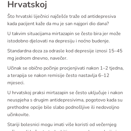
Hrvatskoj
Što hrvatski liječnici najčešće traže od antidepresiva
kada pacijent kaže da mu je san najgori dio dana?
U takvim situacijama mirtazapin se često bira jer može
istodobno djelovati na depresiju i noćno budenje.
Standardna doza za odrasle kod depresije iznosi 15–45
mg jednom dnevno, navečer.
Učinak se obično počinje procjenjivati nakon 1–2 tjedna,
a terapija se nakon remisije često nastavlja 6–12
mjeseci.
U hrvatskoj praksi mirtazapin se često uključuje i nakon
neuspjeha s drugim antidepresivima, pogotovo kada su
prethodne opcije bile slabo podnošljive ili nedovoljno
učinkovite.
Stariji bolesnici mogu imati više koristi od večernjeg