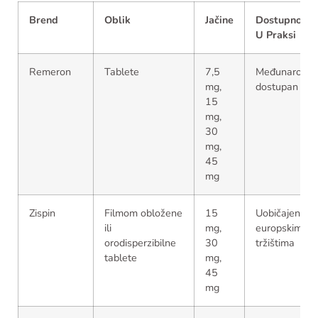
Brend
Oblik
Jačine
Dostupnost
U Praksi
Remeron
Tablete
7,5
Međunarodn
mg,
dostupan
15
mg,
30
mg,
45
mg
Zispin
Filmom obložene
15
Uobičajen na
ili
mg,
europskim
orodisperzibilne
30
tržištima
tablete
mg,
45
mg