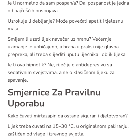
Je li normalno da sam pospan/a? Da, pospanost je jedna
od najčešćih nuspojava.
Uzrokuje li debljanje? Može povećati apetit i tjelesnu
masu.
Smijem li uzeti lijek navečer uz hranu? Večernje
uzimanje je uobičajeno, a hrana u praksi nije glavna
prepreka, ali treba slijediti uputu liječnika i oblik lijeka.
Je li ovo hipnotik? Ne, riječ je o antidepresivu sa
sedativnim svojstvima, a ne o klasičnom lijeku za
spavanje.
Smjernice Za Pravilnu
Uporabu
Kako čuvati mirtazapin da ostane siguran i djelotvoran?
Lijek treba čuvati na 15–30 °C, u originalnom pakiranju,
zaštićen od vlage i izravnog svjetla.