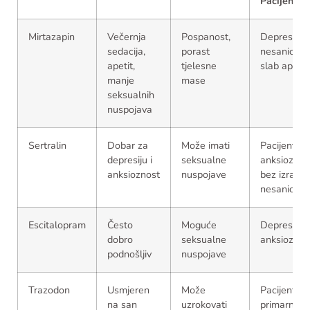
Pacijent
Mirtazapin
Večernja
Pospanost,
Depresija 
sedacija,
porast
nesanicu i
apetit,
tjelesne
slab apetit
manje
mase
seksualnih
nuspojava
Sertralin
Dobar za
Može imati
Pacijent s
depresiju i
seksualne
anksioznoš
anksioznost
nuspojave
bez izraže
nesanice
Escitalopram
Često
Moguće
Depresija s
dobro
seksualne
anksioznoš
podnošljiv
nuspojave
Trazodon
Usmjeren
Može
Pacijent s
na san
uzrokovati
primarnom