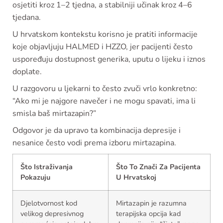
osjetiti kroz 1–2 tjedna, a stabilniji učinak kroz 4–6
tjedana.
U hrvatskom kontekstu korisno je pratiti informacije
koje objavljuju HALMED i HZZO, jer pacijenti često
uspoređuju dostupnost generika, uputu o lijeku i iznos
doplate.
U razgovoru u ljekarni to često zvuči vrlo konkretno:
“Ako mi je najgore navečer i ne mogu spavati, ima li
smisla baš mirtazapin?”
Odgovor je da upravo ta kombinacija depresije i
nesanice često vodi prema izboru mirtazapina.
Što Istraživanja
Što To Znači Za Pacijenta
Pokazuju
U Hrvatskoj
Djelotvornost kod
Mirtazapin je razumna
velikog depresivnog
terapijska opcija kad