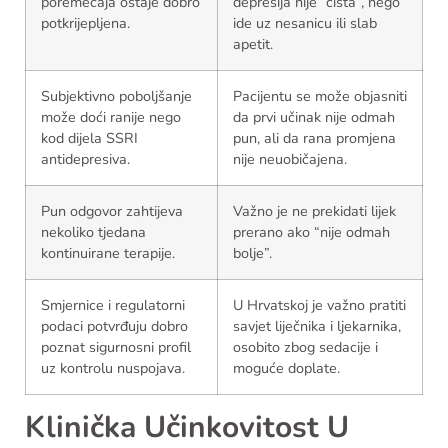
poremećaja ostaje dobro
depresija nije “čista”, nego
potkrijepljena.
ide uz nesanicu ili slab
apetit.
Subjektivno poboljšanje
Pacijentu se može objasniti
može doći ranije nego
da prvi učinak nije odmah
kod dijela SSRI
pun, ali da rana promjena
antidepresiva.
nije neuobičajena.
Pun odgovor zahtijeva
Važno je ne prekidati lijek
nekoliko tjedana
prerano ako “nije odmah
kontinuirane terapije.
bolje”.
Smjernice i regulatorni
U Hrvatskoj je važno pratiti
podaci potvrđuju dobro
savjet liječnika i ljekarnika,
poznat sigurnosni profil
osobito zbog sedacije i
uz kontrolu nuspojava.
moguće doplate.
Klinička Učinkovitost U