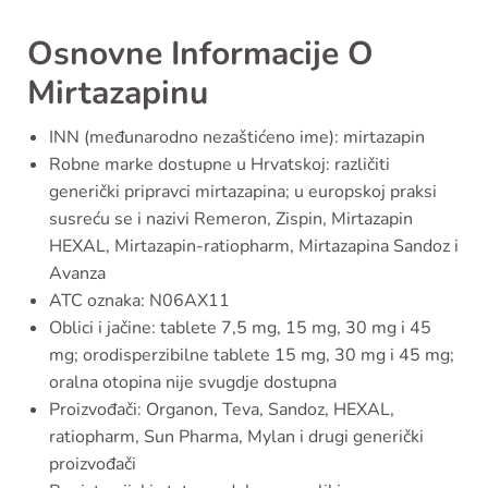
Osnovne Informacije O
Mirtazapinu
INN (međunarodno nezaštićeno ime): mirtazapin
Robne marke dostupne u Hrvatskoj: različiti
generički pripravci mirtazapina; u europskoj praksi
susreću se i nazivi Remeron, Zispin, Mirtazapin
HEXAL, Mirtazapin-ratiopharm, Mirtazapina Sandoz i
Avanza
ATC oznaka: N06AX11
Oblici i jačine: tablete 7,5 mg, 15 mg, 30 mg i 45
mg; orodisperzibilne tablete 15 mg, 30 mg i 45 mg;
oralna otopina nije svugdje dostupna
Proizvođači: Organon, Teva, Sandoz, HEXAL,
ratiopharm, Sun Pharma, Mylan i drugi generički
proizvođači