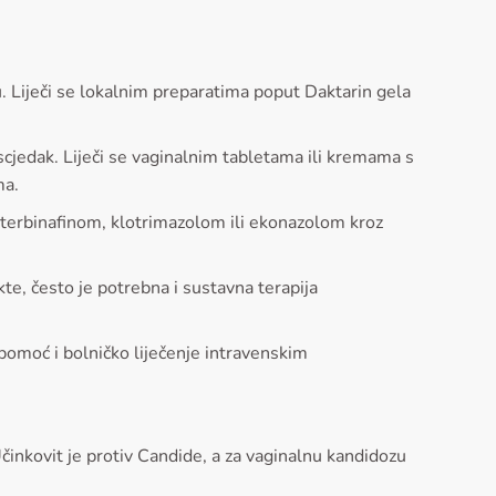
. Liječi se lokalnim preparatima poput Daktarin gela
iscjedak. Liječi se vaginalnim tabletama ili kremama s
ma.
 s terbinafinom, klotrimazolom ili ekonazolom kroz
okte, često je potrebna i sustavna terapija
 pomoć i bolničko liječenje intravenskim
Učinkovit je protiv Candide, a za vaginalnu kandidozu