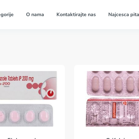
gorije
O nama
Kontaktirajte nas
Najcesca pita