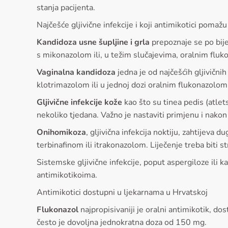
stanja pacijenta.
Najčešće gljivične infekcije i koji antimikotici pomažu
Kandidoza usne šupljine i grla
prepoznaje se po bije
s mikonazolom ili, u težim slučajevima, oralnim flu
Vaginalna kandidoza
jedna je od najčešćih gljivični
klotrimazolom ili u jednoj dozi oralnim flukonazolo
Gljivične infekcije kože
kao što su tinea pedis (atlet
nekoliko tjedana. Važno je nastaviti primjenu i nakon
Onihomikoza
, gljivična infekcija noktiju, zahtijeva
terbinafinom ili itrakonazolom. Liječenje treba biti st
Sistemske gljivične infekcije, poput aspergiloze ili 
antimikotikoima.
Antimikotici dostupni u ljekarnama u Hrvatskoj
Flukonazol
najpropisivaniji je oralni antimikotik, d
često je dovoljna jednokratna doza od 150 mg.