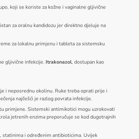
o, koji se koriste za kožne i vaginalne gljivične
istan za oralnu kandidozu jer direktno djeluje na
kreme za lokalnu primjenu i tableta za sistemsku
e gljivične infekcije.
Itrakonazol
, dostupan kao
e i neposrednu okolinu. Ruke treba oprati prije i
ečenja najčešći je razlog povrata infekcije.
estu primjene. Sistemski antimikotici mogu uzrokovati
trola jetrenih enzima preporučuje se kod dugotrajnih
, statinima i određenim antibioticima. Uvijek