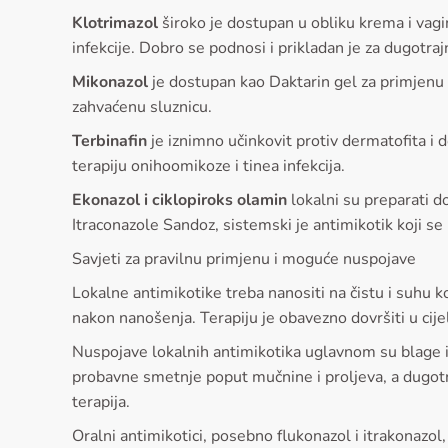
Klotrimazol
široko je dostupan u obliku krema i vagin
infekcije. Dobro se podnosi i prikladan je za dugotraj
Mikonazol
je dostupan kao Daktarin gel za primjenu u
zahvaćenu sluznicu.
Terbinafin
je iznimno učinkovit protiv dermatofita i 
terapiju onihoomikoze i tinea infekcija.
Ekonazol i ciklopiroks olamin
lokalni su preparati do
Itraconazole Sandoz, sistemski je antimikotik koji se 
Savjeti za pravilnu primjenu i moguće nuspojave
Lokalne antimikotike treba nanositi na čistu i suhu 
nakon nanošenja. Terapiju je obavezno dovršiti u cijel
Nuspojave lokalnih antimikotika uglavnom su blage i 
probavne smetnje poput mučnine i proljeva, a dugotr
terapija.
Oralni antimikotici, posebno flukonazol i itrakonazol