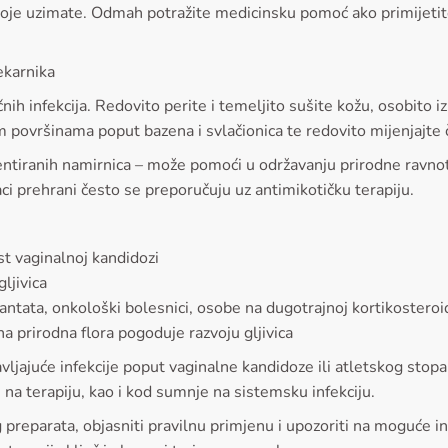
ma koje uzimate. Odmah potražite medicinsku pomoć ako primijetit
jekarnika
ičnih infekcija. Redovito perite i temeljito sušite kožu, osobit
 površinama poput bazena i svlačionica te redovito mijenjajte 
entiranih namirnica – može pomoći u održavanju prirodne ravnot
ci prehrani često se preporučuju uz antimikotičku terapiju.
t vaginalnoj kandidozi
ljivica
ntata, onkološki bolesnici, osobe na dugotrajnoj kortikosteroid
 prirodna flora pogoduje razvoju gljivica
avljajuće infekcije poput vaginalne kandidoze ili atletskog stop
 na terapiju, kao i kod sumnje na sistemsku infekciju.
preparata, objasniti pravilnu primjenu i upozoriti na moguće i