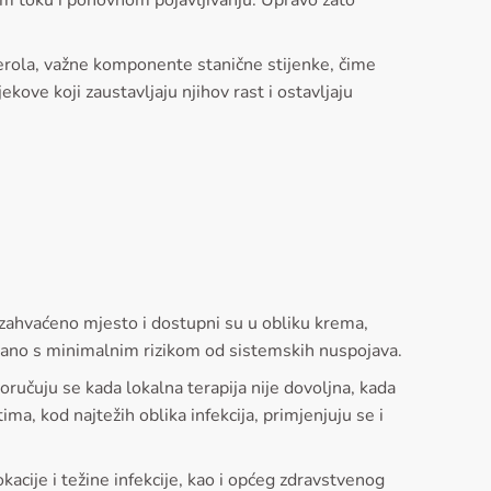
nom toku i ponovnom pojavljivanju. Upravo zato
sterola, važne komponente stanične stijenke, čime
jekove koji zaustavljaju njihov rast i ostavljaju
 zahvaćeno mjesto i dostupni su u obliku krema,
 ciljano s minimalnim rizikom od sistemskih nuspojava.
oručuju se kada lokalna terapija nije dovoljna, kada
ima, kod najtežih oblika infekcija, primjenjuju se i
okacije i težine infekcije, kao i općeg zdravstvenog