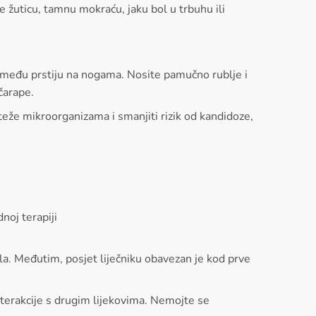
e žuticu, tamnu mokraću, jaku bol u trbuhu ili
o između prstiju na nogama. Nosite pamučno rublje i
čarape.
eže mikroorganizama i smanjiti rizik od kandidoze,
noj terapiji
ala. Međutim, posjet liječniku obavezan je kod prve
nterakcije s drugim lijekovima. Nemojte se