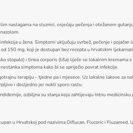
lim naslagama na sluznici, osjećaju pečenja i otežanom gutanju
konazolom.
h infekcija u žena. Simptomi uključuju svrbež, pečenje i pojačan 
m od 150 mg, koji je dostupan bez recepta u hrvatskim ljekarna
sko stopalo) i tinea corporis (liša) liječe se lokalnim kremama
 nestanka simptoma kako bi se spriječio povrat infekcije.
 dugotrajnu terapiju – tjedne pa i mjesece. Uz lokalne lakove za n
rpljivo i dosljedno jer nokti sporo rastu.
kandidemije, ozbiljna su stanja koja zahtijevaju hitnu medicinsku
ostupan u Hrvatskoj pod nazivima Diflucan, Flucoric i Fluzamed. 