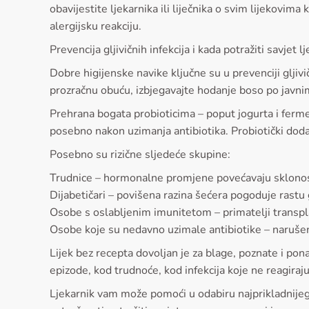
obavijestite ljekarnika ili liječnika o svim lijekovi
alergijsku reakciju.
Prevencija gljivičnih infekcija i kada potražiti savjet l
Dobre higijenske navike ključne su u prevenciji gljiv
prozračnu obuću, izbjegavajte hodanje boso po javnim
Prehrana bogata probioticima – poput jogurta i ferm
posebno nakon uzimanja antibiotika. Probiotički doda
Posebno su rizične sljedeće skupine:
Trudnice – hormonalne promjene povećavaju sklonos
Dijabetičari – povišena razina šećera pogoduje rastu g
Osobe s oslabljenim imunitetom – primatelji transpla
Osobe koje su nedavno uzimale antibiotike – narušena
Lijek bez recepta dovoljan je za blage, poznate i pon
epizode, kod trudnoće, kod infekcija koje ne reagiraju
Ljekarnik vam može pomoći u odabiru najprikladnijeg 