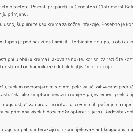
alnih tableta. Poznati preparati su Canesten i Clotrimazol Belup
niju primjenu.
 usnoj šupljini te kao krema za kožne infekcije. Posebno je kor
dostupan je pod nazivima Lamisil i Terbinafin Belupo, u obliku 
stupni u obliku krema i lakova za nokte, korisni za različite kožn
koristi kod onihoomikoze i dubokih gljivičnih infekcija.
kožu, tankim ravnomjernim slojem, pokrivajući zahvaćeno područj
osti, čak i ako simptomi nestanu ranije – prijevremeni prekid lij
mogu uključivati prolaznu iritaciju, crvenilo ili pečenje na mj
ajna primjena visokih doza može opteretiti jetru. Redovita kon
, mogu stupati u interakciju s nizom lijekova – antikoagulansima