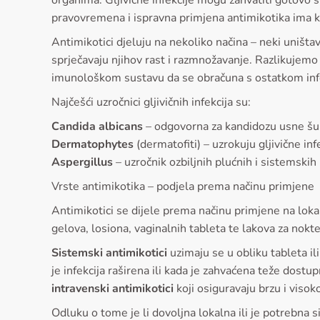
organima. Gljivične infekcije mogu zahvatiti gotovo s
pravovremena i ispravna primjena antimikotika ima k
Antimikotici djeluju na nekoliko načina – neki uništ
sprječavaju njihov rast i razmnožavanje. Razlikujem
imunološkom sustavu da se obračuna s ostatkom infe
Najčešći uzročnici gljivičnih infekcija su:
Candida albicans
– odgovorna za kandidozu usne šupl
Dermatophytes
(dermatofiti) – uzrokuju gljivične inf
Aspergillus
– uzročnik ozbiljnih plućnih i sistemskih
Vrste antimikotika – podjela prema načinu primjene
Antimikotici se dijele prema načinu primjene na lok
gelova, losiona, vaginalnih tableta te lakova za nokte
Sistemski antimikotici
uzimaju se u obliku tableta il
je infekcija raširena ili kada je zahvaćena teže dostup
intravenski antimikotici
koji osiguravaju brzu i visok
Odluku o tome je li dovoljna lokalna ili je potrebna si