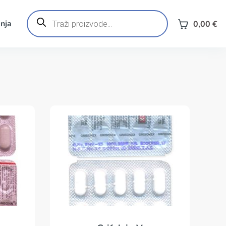
Products
search
nja
0,00
€