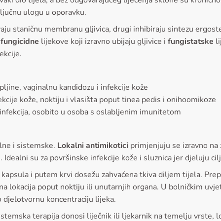
vaki dio tijela, a bez odgovarajućeg liječenja sklone su kronič
ljučnu ulogu u oporavku.
avaju staničnu membranu gljivica, drugi inhibiraju sintezu ergo
o
fungicidne
lijekove koji izravno ubijaju gljivice i
fungistatske
li
kcije.
jine, vaginalnu kandidozu i infekcije kože
ekcije kože, noktiju i vlasišta poput tinea pedis i onihoomikoze
 infekcija, osobito u osoba s oslabljenim imunitetom
alne i sistemske.
Lokalni antimikotici
primjenjuju se izravno na
. Idealni su za površinske infekcije kože i sluznica jer djeluju
i kapsula i putem krvi dosežu zahvaćena tkiva diljem tijela. Prep
na lokacija poput noktiju ili unutarnjih organa. U bolničkim uvjet
o djelotvornu koncentraciju lijeka.
stemska terapija donosi liječnik ili ljekarnik na temelju vrste, l