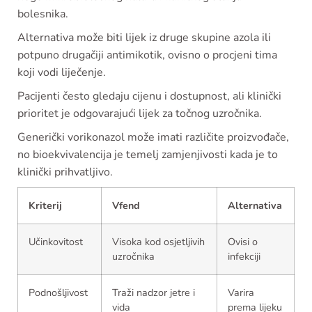
bolesnika.
Alternativa može biti lijek iz druge skupine azola ili
potpuno drugačiji antimikotik, ovisno o procjeni tima
koji vodi liječenje.
Pacijenti često gledaju cijenu i dostupnost, ali klinički
prioritet je odgovarajući lijek za točnog uzročnika.
Generički vorikonazol može imati različite proizvođače,
no bioekvivalencija je temelj zamjenjivosti kada je to
klinički prihvatljivo.
Kriterij
Vfend
Alternativa
Učinkovitost
Visoka kod osjetljivih
Ovisi o
uzročnika
infekciji
Podnošljivost
Traži nadzor jetre i
Varira
vida
prema lijeku