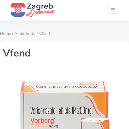
Home
/
Antimikotici
/ Vfend
Vfend