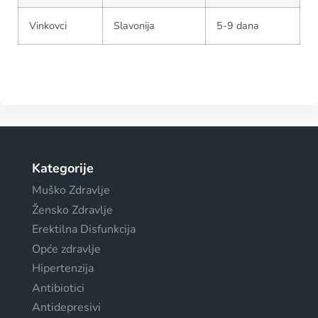
Vinkovci
Slavonija
5-9 dana
Kategorije
Muško Zdravlje
Žensko Zdravlje
Erektilna Disfunkcija
Opće zdravlje
Hipertenzija
Antibiotici
Antidepresivi