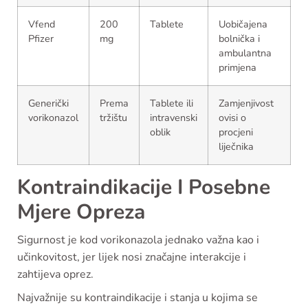
Vfend
200
Tablete
Uobičajena
Pfizer
mg
bolnička i
ambulantna
primjena
Generički
Prema
Tablete ili
Zamjenjivost
vorikonazol
tržištu
intravenski
ovisi o
oblik
procjeni
liječnika
Kontraindikacije I Posebne
Mjere Opreza
Sigurnost je kod vorikonazola jednako važna kao i
učinkovitost, jer lijek nosi značajne interakcije i
zahtijeva oprez.
Najvažnije su kontraindikacije i stanja u kojima se