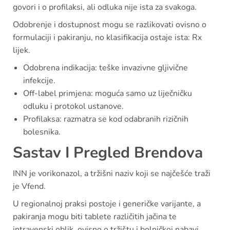
govori i o profilaksi, ali odluka nije ista za svakoga.
Odobrenje i dostupnost mogu se razlikovati ovisno o
formulaciji i pakiranju, no klasifikacija ostaje ista: Rx
lijek.
Odobrena indikacija: teške invazivne gljivične
infekcije.
Off-label primjena: moguća samo uz liječničku
odluku i protokol ustanove.
Profilaksa: razmatra se kod odabranih rizičnih
bolesnika.
Sastav I Pregled Brendova
INN je vorikonazol, a tržišni naziv koji se najčešće traži
je Vfend.
U regionalnoj praksi postoje i generičke varijante, a
pakiranja mogu biti tablete različitih jačina te
intravenski oblik, ovisno o tržištu i bolničkoj nabavi.