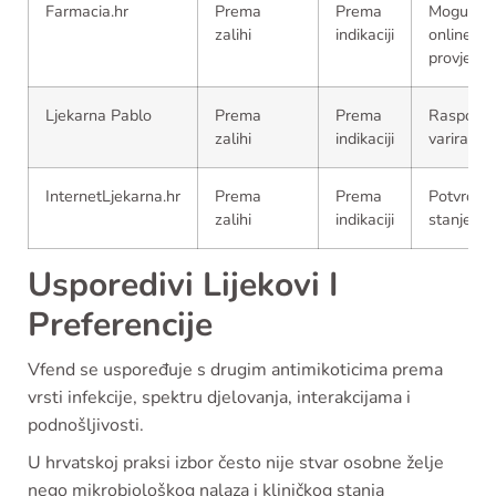
Farmacia.hr
Prema
Prema
Moguća
zalihi
indikaciji
online
provjera
Ljekarna Pablo
Prema
Prema
Raspolož
zalihi
indikaciji
varira
InternetLjekarna.hr
Prema
Prema
Potvrditi
zalihi
indikaciji
stanje za
Usporedivi Lijekovi I
Preferencije
Vfend se uspoređuje s drugim antimikoticima prema
vrsti infekcije, spektru djelovanja, interakcijama i
podnošljivosti.
U hrvatskoj praksi izbor često nije stvar osobne želje
nego mikrobiološkog nalaza i kliničkog stanja