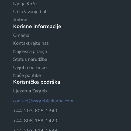
Njega Kože
Ublažavanje boli
Astma
Korisne informacije
O nama
Kontaktirajte nas
Najcesca pitanja
Status narudžbe
Uvjeti i odredbe
Naše politike
Korisnička podrška
Ljekarna Zagreb
contact@zagrebljekarna.com
+44-203-608-1340
+44-808-189-1420
+44-203-514-1638