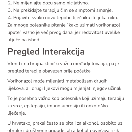
Ne mijenjajte dozu samoinicijativno.
Ne prekidajte terapiju čim se simptomi smanje.
Prijavite svaku novu tegobu liječniku ili ljekarniku.
Za mnoge bolesnike pitanje “kako uzimati vorikonazol
upute” važno je već prvog dana, jer redovitost uvelike
utječe na ishod.
Pregled Interakcija
Vfend ima brojna klinički važna međudjelovanja, pa je
pregled terapije obavezan prije početka.
Vorikonazol može mijenjati metabolizam drugih
lijekova, a i drugi lijekovi mogu mijenjati njegov učinak.
To je posebno važno kod bolesnika koji uzimaju terapiju
za srce, epilepsiju, imunosupresiju ili onkološko
liječenje.
U hrvatskoj praksi često se pita i za alkohol, osobito uz
obroke i društvene prigode, ali alkohol povećava rizik