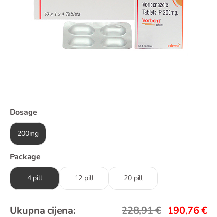
Dosage
200mg
Package
4 pill
12 pill
20 pill
Ukupna cijena:
228,91
€
190,76
€