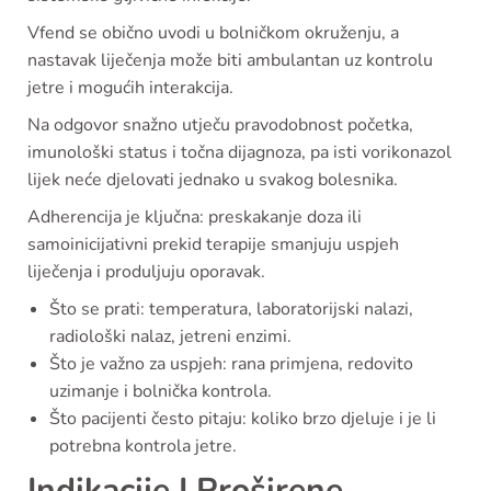
Vfend se obično uvodi u bolničkom okruženju, a
nastavak liječenja može biti ambulantan uz kontrolu
jetre i mogućih interakcija.
Na odgovor snažno utječu pravodobnost početka,
imunološki status i točna dijagnoza, pa isti vorikonazol
lijek neće djelovati jednako u svakog bolesnika.
Adherencija je ključna: preskakanje doza ili
samoinicijativni prekid terapije smanjuju uspjeh
liječenja i produljuju oporavak.
Što se prati: temperatura, laboratorijski nalazi,
radiološki nalaz, jetreni enzimi.
Što je važno za uspjeh: rana primjena, redovito
uzimanje i bolnička kontrola.
Što pacijenti često pitaju: koliko brzo djeluje i je li
potrebna kontrola jetre.
Indikacije I Proširene