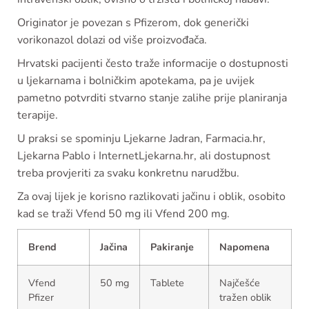
Originator je povezan s Pfizerom, dok generički
vorikonazol dolazi od više proizvođača.
Hrvatski pacijenti često traže informacije o dostupnosti
u ljekarnama i bolničkim apotekama, pa je uvijek
pametno potvrditi stvarno stanje zalihe prije planiranja
terapije.
U praksi se spominju Ljekarne Jadran, Farmacia.hr,
Ljekarna Pablo i InternetLjekarna.hr, ali dostupnost
treba provjeriti za svaku konkretnu narudžbu.
Za ovaj lijek je korisno razlikovati jačinu i oblik, osobito
kad se traži Vfend 50 mg ili Vfend 200 mg.
Brend
Jačina
Pakiranje
Napomena
Vfend
50 mg
Tablete
Najčešće
Pfizer
tražen oblik