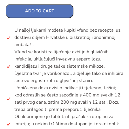
ADD TO CART
U našoj ljekarni možete kupiti vfend bez recepta, uz
dostavu diljem Hrvatske u diskretnoj i anonimnoj
ambalaži.
Vfend se koristi za liječenje ozbiljnih gljivičnih
infekcija, uključujući invazivnu aspergilozu,
kandidijazu i druge teške sistemske mikoze.
Djelatna tvar je vorikonazol, a djeluje tako da inhibira
sintezu ergosterola u gljivičnoj stanici.
Uobičajena doza ovisi o indikaciji i tjelesnoj težini;
kod odraslih se često započinje s 400 mg svakih 12
sati prvog dana, zatim 200 mg svakih 12 sati. Dozu
treba prilagoditi prema preporuci liječnika.
Oblik primjene je tableta ili prašak za otopinu za
infuziju; u nekim tržištima dostupan je i oralni oblik