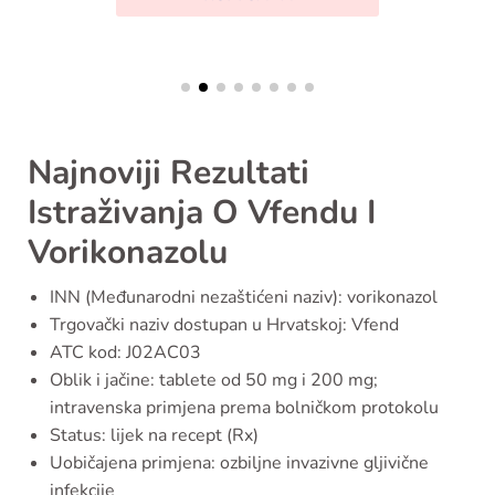
Najnoviji Rezultati
Istraživanja O Vfendu I
Vorikonazolu
INN (Međunarodni nezaštićeni naziv): vorikonazol
Trgovački naziv dostupan u Hrvatskoj: Vfend
ATC kod: J02AC03
Oblik i jačine: tablete od 50 mg i 200 mg;
intravenska primjena prema bolničkom protokolu
Status: lijek na recept (Rx)
Uobičajena primjena: ozbiljne invazivne gljivične
infekcije