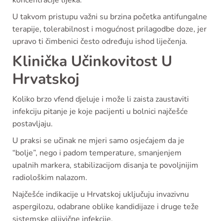
koncentracije lijeka.
U takvom pristupu važni su brzina početka antifungalne
terapije, tolerabilnost i mogućnost prilagodbe doze, jer
upravo ti čimbenici često određuju ishod liječenja.
Klinička Učinkovitost U
Hrvatskoj
Koliko brzo vfend djeluje i može li zaista zaustaviti
infekciju pitanje je koje pacijenti u bolnici najčešće
postavljaju.
U praksi se učinak ne mjeri samo osjećajem da je
“bolje”, nego i padom temperature, smanjenjem
upalnih markera, stabilizacijom disanja te povoljnijim
radiološkim nalazom.
Najčešće indikacije u Hrvatskoj uključuju invazivnu
aspergilozu, odabrane oblike kandidijaze i druge teže
sistemske gljivične infekcije.