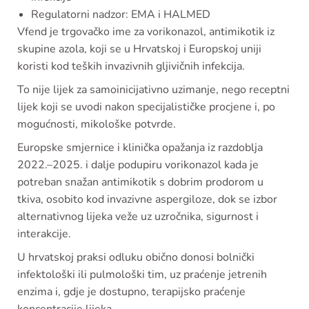
Regulatorni nadzor: EMA i HALMED
Vfend je trgovačko ime za vorikonazol, antimikotik iz
skupine azola, koji se u Hrvatskoj i Europskoj uniji
koristi kod teških invazivnih gljivičnih infekcija.
To nije lijek za samoinicijativno uzimanje, nego receptni
lijek koji se uvodi nakon specijalističke procjene i, po
mogućnosti, mikološke potvrde.
Europske smjernice i klinička opažanja iz razdoblja
2022.–2025. i dalje podupiru vorikonazol kada je
potreban snažan antimikotik s dobrim prodorom u
tkiva, osobito kod invazivne aspergiloze, dok se izbor
alternativnog lijeka veže uz uzročnika, sigurnost i
interakcije.
U hrvatskoj praksi odluku obično donosi bolnički
infektološki ili pulmološki tim, uz praćenje jetrenih
enzima i, gdje je dostupno, terapijsko praćenje