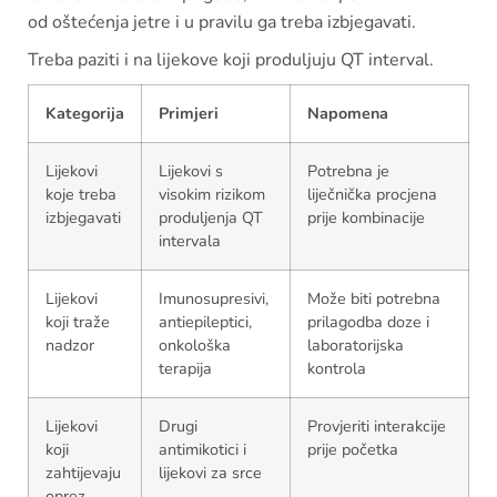
od oštećenja jetre i u pravilu ga treba izbjegavati.
Treba paziti i na lijekove koji produljuju QT interval.
Kategorija
Primjeri
Napomena
Lijekovi
Lijekovi s
Potrebna je
koje treba
visokim rizikom
liječnička procjena
izbjegavati
produljenja QT
prije kombinacije
intervala
Lijekovi
Imunosupresivi,
Može biti potrebna
koji traže
antiepileptici,
prilagodba doze i
nadzor
onkološka
laboratorijska
terapija
kontrola
Lijekovi
Drugi
Provjeriti interakcije
koji
antimikotici i
prije početka
zahtijevaju
lijekovi za srce
oprez