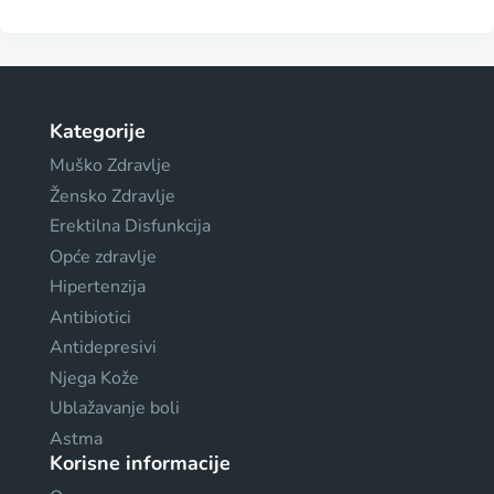
Kategorije
Muško Zdravlje
Žensko Zdravlje
Erektilna Disfunkcija
Opće zdravlje
Hipertenzija
Antibiotici
Antidepresivi
Njega Kože
Ublažavanje boli
Astma
Korisne informacije