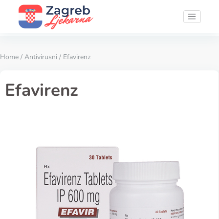
Home
/
Antivirusni
/ Efavirenz
Efavirenz