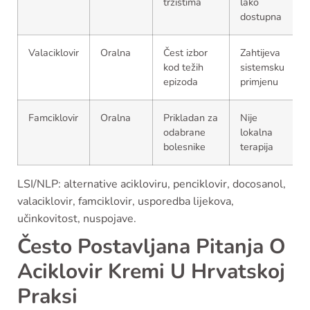
tržištima
lako
dostupna
Valaciklovir
Oralna
Čest izbor
Zahtijeva
kod težih
sistemsku
epizoda
primjenu
Famciklovir
Oralna
Prikladan za
Nije
odabrane
lokalna
bolesnike
terapija
LSI/NLP: alternative acikloviru, penciklovir, docosanol,
valaciklovir, famciklovir, usporedba lijekova,
učinkovitost, nuspojave.
Često Postavljana Pitanja O
Aciklovir Kremi U Hrvatskoj
Praksi