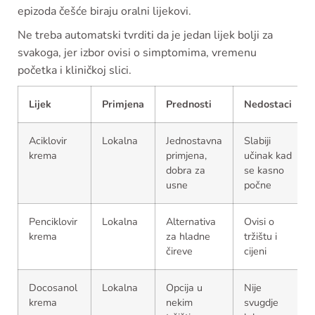
epizoda češće biraju oralni lijekovi.
Ne treba automatski tvrditi da je jedan lijek bolji za
svakoga, jer izbor ovisi o simptomima, vremenu
početka i kliničkoj slici.
Lijek
Primjena
Prednosti
Nedostaci
Aciklovir
Lokalna
Jednostavna
Slabiji
krema
primjena,
učinak kad
dobra za
se kasno
usne
počne
Penciklovir
Lokalna
Alternativa
Ovisi o
krema
za hladne
tržištu i
čireve
cijeni
Docosanol
Lokalna
Opcija u
Nije
krema
nekim
svugdje