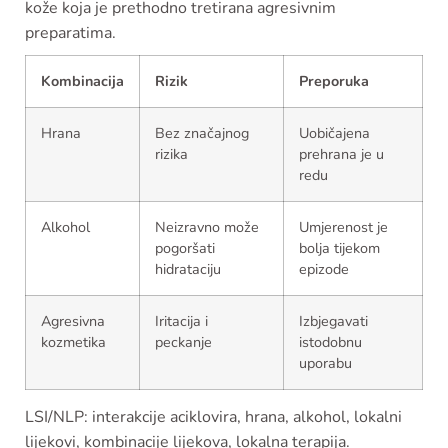
kože koja je prethodno tretirana agresivnim
preparatima.
Kombinacija
Rizik
Preporuka
Hrana
Bez značajnog
Uobičajena
rizika
prehrana je u
redu
Alkohol
Neizravno može
Umjerenost je
pogoršati
bolja tijekom
hidrataciju
epizode
Agresivna
Iritacija i
Izbjegavati
kozmetika
peckanje
istodobnu
uporabu
LSI/NLP: interakcije aciklovira, hrana, alkohol, lokalni
lijekovi, kombinacije lijekova, lokalna terapija.