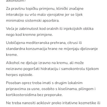
alkoholom?
Za pravilnu topičku primjenu, klinički značajne
interakcije su vrlo malo vjerojatne jer se lijek
minimalno sistemski apsorbira.
Veća je zabrinutost kod oralnih ili injekcijskih oblika
nego kod kremne primjene.
Uobičajena mediteranska prehrana, citrusi ili
standardna konzumacija hrane ne mijenjaju djelovanje
kreme.
Alkohol ne djeluje izravno na kremu, ali može
neizravno pogoršati hidrataciju i samokontrolu tijekom
herpes epizode.
Poseban oprez treba imati s drugim lokalnim
pripravcima za usne, osobito s kiselinama, pilingom i
kortikosteroidima bez preporuke.
Ne treba nanositi aciklovir preko iritativne kozmetike ili