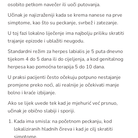
osobito petkom navečer ili uoči putovanja.
Učinak je najizraženiji kada se krema nanese na prve
simptome, kao što su peckanje, svrbež i zatezanje.
U toj fazi lokalno liječenje ima najbolju priliku skratiti
trajanje epizode i ublažiti neugodu.
Standardni režim za herpes labialis je 5 puta dnevno
tijekom 4 do 5 dana ili do cijeljenja, a kod genitalnog
herpesa kao pomoćna terapija 5 do 10 dana.
U praksi pacijenti često očekuju potpuno nestajanje
promjene preko noći, ali realnije je očekivati manje
bolno i kraće izbijanje.
Ako se lijek uvede tek kad je mjehurić već prsnuo,
učinak je obično slabiji i sporiji.
Kada ima smisla: na početnom peckanju, kod
lokaliziranih hladnih čireva i kad je cilj skratiti
simptome.