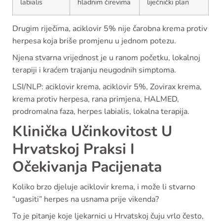
labialis
hladnim čirevima
liječnički plan
Drugim riječima, aciklovir 5% nije čarobna krema protiv
herpesa koja briše promjenu u jednom potezu.
Njena stvarna vrijednost je u ranom početku, lokalnoj
terapiji i kraćem trajanju neugodnih simptoma.
LSI/NLP: aciklovir krema, aciklovir 5%, Zovirax krema,
krema protiv herpesa, rana primjena, HALMED,
prodromalna faza, herpes labialis, lokalna terapija.
Klinička Učinkovitost U
Hrvatskoj Praksi I
Očekivanja Pacijenata
Koliko brzo djeluje aciklovir krema, i može li stvarno
“ugasiti” herpes na usnama prije vikenda?
To je pitanje koje ljekarnici u Hrvatskoj čuju vrlo često,