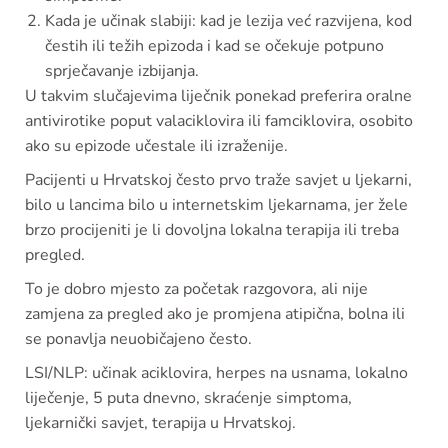
Kada je učinak slabiji: kad je lezija već razvijena, kod
čestih ili težih epizoda i kad se očekuje potpuno
sprječavanje izbijanja.
U takvim slučajevima liječnik ponekad preferira oralne
antivirotike poput valaciklovira ili famciklovira, osobito
ako su epizode učestale ili izraženije.
Pacijenti u Hrvatskoj često prvo traže savjet u ljekarni,
bilo u lancima bilo u internetskim ljekarnama, jer žele
brzo procijeniti je li dovoljna lokalna terapija ili treba
pregled.
To je dobro mjesto za početak razgovora, ali nije
zamjena za pregled ako je promjena atipična, bolna ili
se ponavlja neuobičajeno često.
LSI/NLP: učinak aciklovira, herpes na usnama, lokalno
liječenje, 5 puta dnevno, skraćenje simptoma,
ljekarnički savjet, terapija u Hrvatskoj.