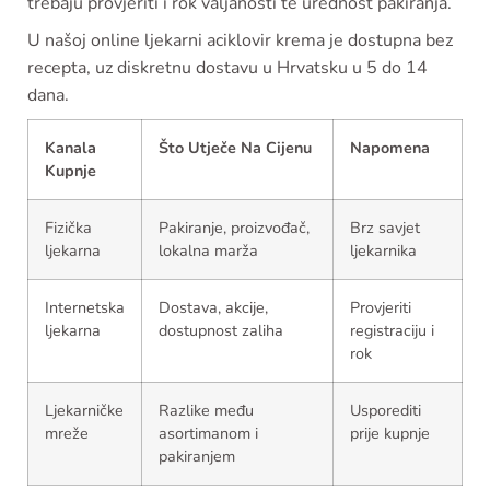
trebaju provjeriti i rok valjanosti te urednost pakiranja.
U našoj online ljekarni aciklovir krema je dostupna bez
recepta, uz diskretnu dostavu u Hrvatsku u 5 do 14
dana.
Kanala
Što Utječe Na Cijenu
Napomena
Kupnje
Fizička
Pakiranje, proizvođač,
Brz savjet
ljekarna
lokalna marža
ljekarnika
Internetska
Dostava, akcije,
Provjeriti
ljekarna
dostupnost zaliha
registraciju i
rok
Ljekarničke
Razlike među
Usporediti
mreže
asortimanom i
prije kupnje
pakiranjem