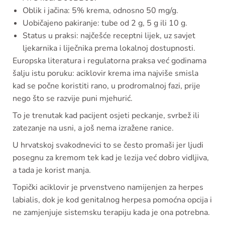
Oblik i jačina: 5% krema, odnosno 50 mg/g.
Uobičajeno pakiranje: tube od 2 g, 5 g ili 10 g.
Status u praksi: najčešće receptni lijek, uz savjet
ljekarnika i liječnika prema lokalnoj dostupnosti.
Europska literatura i regulatorna praksa već godinama
šalju istu poruku: aciklovir krema ima najviše smisla
kad se počne koristiti rano, u prodromalnoj fazi, prije
nego što se razvije puni mjehurić.
To je trenutak kad pacijent osjeti peckanje, svrbež ili
zatezanje na usni, a još nema izražene ranice.
U hrvatskoj svakodnevici to se često promaši jer ljudi
posegnu za kremom tek kad je lezija već dobro vidljiva,
a tada je korist manja.
Topički aciklovir je prvenstveno namijenjen za herpes
labialis, dok je kod genitalnog herpesa pomoćna opcija i
ne zamjenjuje sistemsku terapiju kada je ona potrebna.