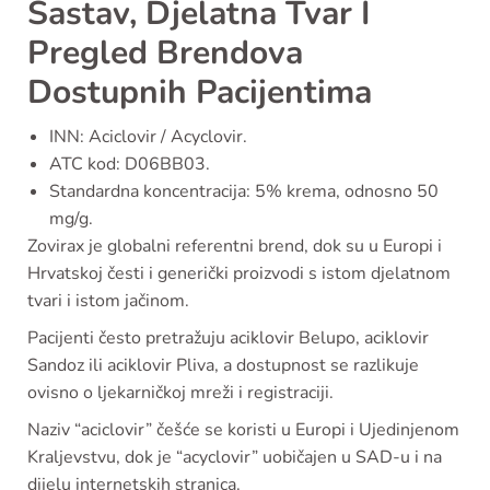
Sastav, Djelatna Tvar I
Pregled Brendova
Dostupnih Pacijentima
INN: Aciclovir / Acyclovir.
ATC kod: D06BB03.
Standardna koncentracija: 5% krema, odnosno 50
mg/g.
Zovirax je globalni referentni brend, dok su u Europi i
Hrvatskoj česti i generički proizvodi s istom djelatnom
tvari i istom jačinom.
Pacijenti često pretražuju aciklovir Belupo, aciklovir
Sandoz ili aciklovir Pliva, a dostupnost se razlikuje
ovisno o ljekarničkoj mreži i registraciji.
Naziv “aciclovir” češće se koristi u Europi i Ujedinjenom
Kraljevstvu, dok je “acyclovir” uobičajen u SAD-u i na
dijelu internetskih stranica.