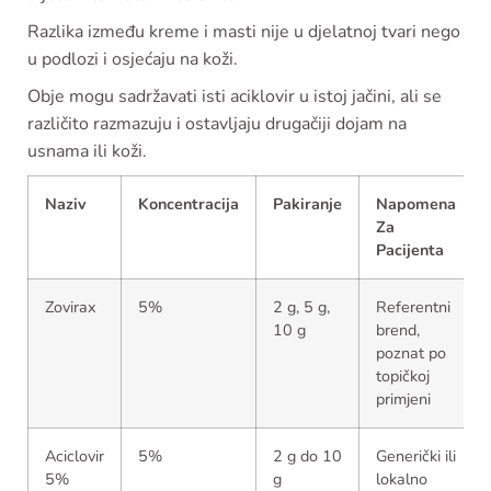
Razlika između kreme i masti nije u djelatnoj tvari nego
u podlozi i osjećaju na koži.
Obje mogu sadržavati isti aciklovir u istoj jačini, ali se
različito razmazuju i ostavljaju drugačiji dojam na
usnama ili koži.
Naziv
Koncentracija
Pakiranje
Napomena
Za
Pacijenta
Zovirax
5%
2 g, 5 g,
Referentni
10 g
brend,
poznat po
topičkoj
primjeni
Aciclovir
5%
2 g do 10
Generički ili
5%
g
lokalno