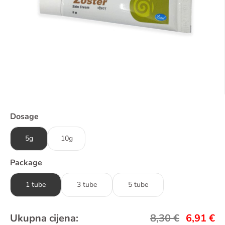
Dosage
5g
10g
Package
1 tube
3 tube
5 tube
Ukupna cijena:
8,30
€
6,91
€