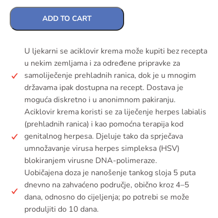
ADD TO CART
U ljekarni se aciklovir krema može kupiti bez recepta
u nekim zemljama i za određene pripravke za
samoliječenje prehladnih ranica, dok je u mnogim
državama ipak dostupna na recept. Dostava je
moguća diskretno i u anonimnom pakiranju.
Aciklovir krema koristi se za liječenje herpes labialis
(prehladnih ranica) i kao pomoćna terapija kod
genitalnog herpesa. Djeluje tako da sprječava
umnožavanje virusa herpes simpleksa (HSV)
blokiranjem virusne DNA-polimeraze.
Uobičajena doza je nanošenje tankog sloja 5 puta
dnevno na zahvaćeno područje, obično kroz 4–5
dana, odnosno do cijeljenja; po potrebi se može
produljiti do 10 dana.