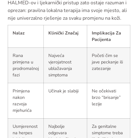
HALMED-ov i ljekarnički pristup zato ostaje razuman i
oprezan: pravilna lokalna terapija ima svoje mjesto, ali
nije univerzalno rješenje za svaku promjenu na koži.
Nalaz
Klinički Značaj
Implikacija Za
Pacijenta
Rana
Najveća
Početi čim se
primjena u
vjerojatnost
jave peckanje ili
prodromalnoj
ublažavanja
zatezanje
fazi
simptoma
Primjena
Učinak je slabiji
Ne očekivati
nakon
brzo “brisanje”
razvoja
lezije
mjehurića
Usmjerenost
Najbolje
Za genitalne
na herpes
odgovara
simptome treba