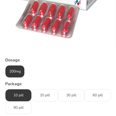
Dosage
200mg
Package
10 pill
20 pill
30 pill
60 pill
90 pill