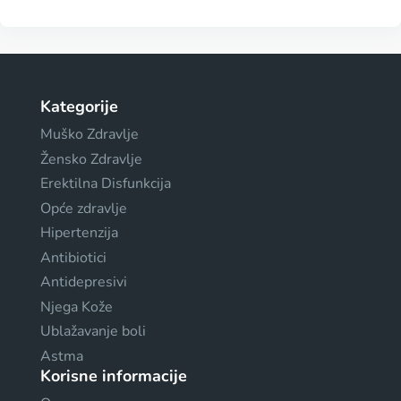
Kategorije
Muško Zdravlje
Žensko Zdravlje
Erektilna Disfunkcija
Opće zdravlje
Hipertenzija
Antibiotici
Antidepresivi
Njega Kože
Ublažavanje boli
Astma
Korisne informacije