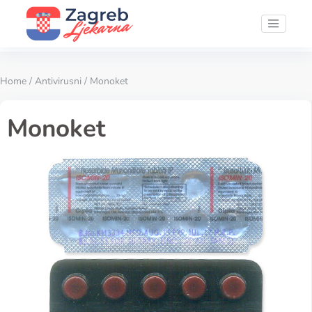
Home
/
Antivirusni
/ Monoket
Monoket