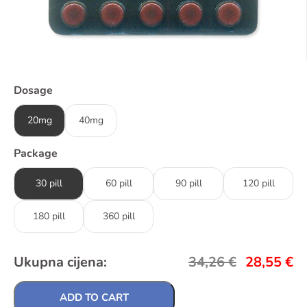
Dosage
20mg
40mg
Package
30 pill
60 pill
90 pill
120 pill
180 pill
360 pill
Ukupna cijena:
34,26
€
28,55
€
ADD TO CART