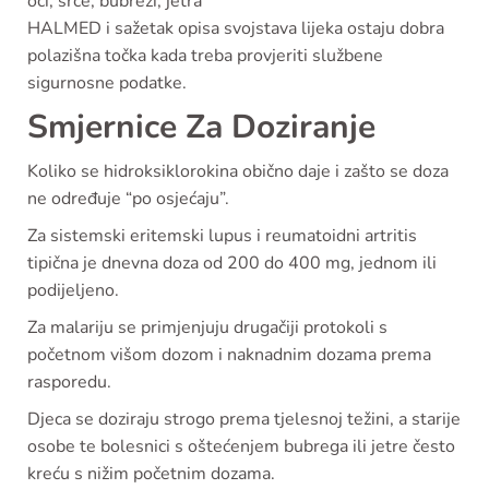
oči, srce, bubrezi, jetra
HALMED i sažetak opisa svojstava lijeka ostaju dobra
polazišna točka kada treba provjeriti službene
sigurnosne podatke.
Smjernice Za Doziranje
Koliko se hidroksiklorokina obično daje i zašto se doza
ne određuje “po osjećaju”.
Za sistemski eritemski lupus i reumatoidni artritis
tipična je dnevna doza od 200 do 400 mg, jednom ili
podijeljeno.
Za malariju se primjenjuju drugačiji protokoli s
početnom višom dozom i naknadnim dozama prema
rasporedu.
Djeca se doziraju strogo prema tjelesnoj težini, a starije
osobe te bolesnici s oštećenjem bubrega ili jetre često
kreću s nižim početnim dozama.