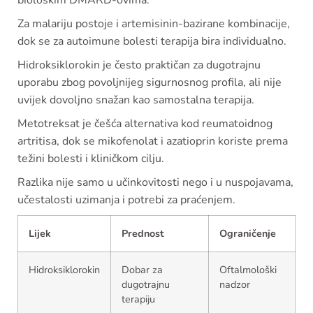
biološkim DMARD-ovima.
Za malariju postoje i artemisinin-bazirane kombinacije,
dok se za autoimune bolesti terapija bira individualno.
Hidroksiklorokin je često praktičan za dugotrajnu
uporabu zbog povoljnijeg sigurnosnog profila, ali nije
uvijek dovoljno snažan kao samostalna terapija.
Metotreksat je češća alternativa kod reumatoidnog
artritisa, dok se mikofenolat i azatioprin koriste prema
težini bolesti i kliničkom cilju.
Razlika nije samo u učinkovitosti nego i u nuspojavama,
učestalosti uzimanja i potrebi za praćenjem.
Lijek
Prednost
Ograničenje
Hidroksiklorokin
Dobar za
Oftalmološki
dugotrajnu
nadzor
terapiju