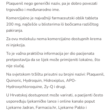
Plaquenil nego generički naziv, pa je dobro povezati
trgovačko i međunarodno ime.
Komercijalno je najvažniji farmaceutski oblik tableta
200 mg, najčešće u blisterima ili bočicama različitog
pakiranja.
Za ovu molekulu nema komercijalno dostupnih krema
ni injekcija.
To je važna praktična informacija jer dio pacijenata
pretpostavlja da se lijek može primijeniti lokalno, što
nije slučaj.
Na svjetskom tržištu prisutni su brojni nazivi: Plaquenil,
Quinoric, Hydroquin, Hidroxiplus, APO-
Hydroxychloroquine, Zy-Q i drugi.
U Hrvatskoj dostupnost može varirati, a pacijenti često
uspoređuju ljekarničke lance i online kanale poput
Ljekarne Jadran, Farmacia.hr, Ljekarne Pablo i