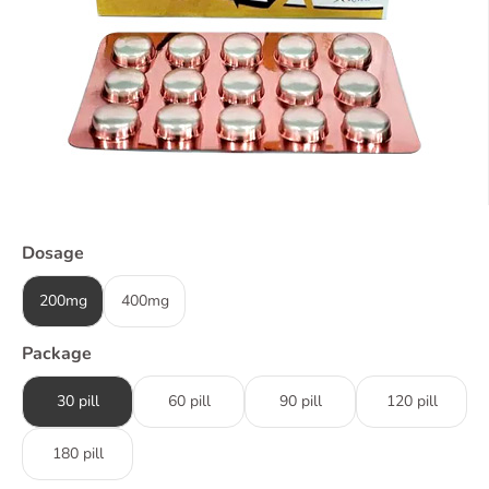
Dosage
200mg
400mg
Package
30 pill
60 pill
90 pill
120 pill
180 pill