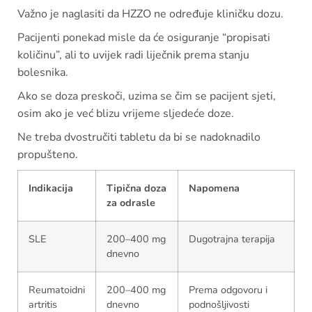
Važno je naglasiti da HZZO ne određuje kliničku dozu.
Pacijenti ponekad misle da će osiguranje “propisati
količinu”, ali to uvijek radi liječnik prema stanju
bolesnika.
Ako se doza preskoči, uzima se čim se pacijent sjeti,
osim ako je već blizu vrijeme sljedeće doze.
Ne treba dvostručiti tabletu da bi se nadoknadilo
propušteno.
Indikacija
Tipična doza
Napomena
za odrasle
SLE
200–400 mg
Dugotrajna terapija
dnevno
Reumatoidni
200–400 mg
Prema odgovoru i
artritis
dnevno
podnošljivosti