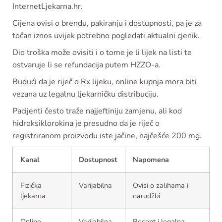
InternetLjekarna.hr.
Cijena ovisi o brendu, pakiranju i dostupnosti, pa je za
točan iznos uvijek potrebno pogledati aktualni cjenik.
Dio troška može ovisiti i o tome je li lijek na listi te
ostvaruje li se refundacija putem HZZO-a.
Budući da je riječ o Rx lijeku, online kupnja mora biti
vezana uz legalnu ljekarničku distribuciju.
Pacijenti često traže najjeftiniju zamjenu, ali kod
hidroksiklorokina je presudno da je riječ o
registriranom proizvodu iste jačine, najčešće 200 mg.
Kanal
Dostupnost
Napomena
Fizička
Varijabilna
Ovisi o zalihama i
ljekarna
narudžbi
Online
Varijabilna
Recept i legalna