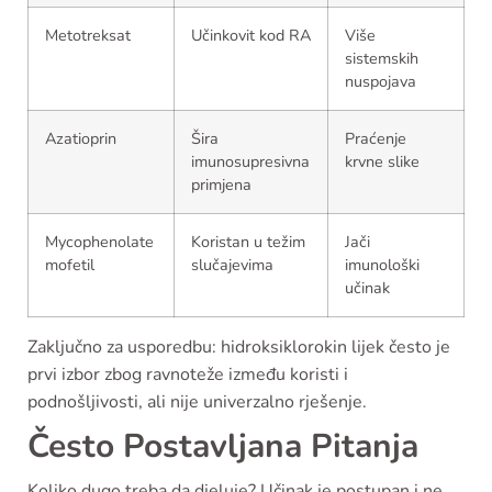
Metotreksat
Učinkovit kod RA
Više
sistemskih
nuspojava
Azatioprin
Šira
Praćenje
imunosupresivna
krvne slike
primjena
Mycophenolate
Koristan u težim
Jači
mofetil
slučajevima
imunološki
učinak
Zaključno za usporedbu: hidroksiklorokin lijek često je
prvi izbor zbog ravnoteže između koristi i
podnošljivosti, ali nije univerzalno rješenje.
Često Postavljana Pitanja
Koliko dugo treba da djeluje? Učinak je postupan i ne