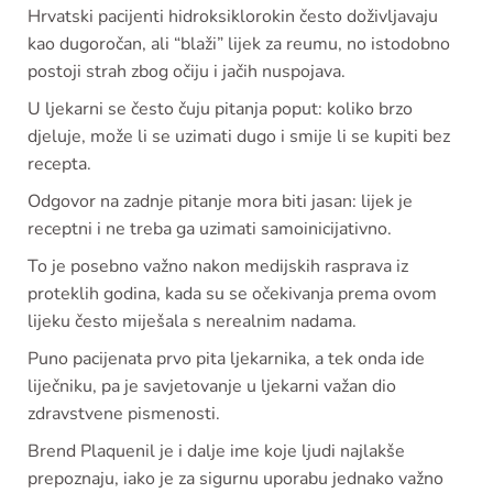
Hrvatski pacijenti hidroksiklorokin često doživljavaju
kao dugoročan, ali “blaži” lijek za reumu, no istodobno
postoji strah zbog očiju i jačih nuspojava.
U ljekarni se često čuju pitanja poput: koliko brzo
djeluje, može li se uzimati dugo i smije li se kupiti bez
recepta.
Odgovor na zadnje pitanje mora biti jasan: lijek je
receptni i ne treba ga uzimati samoinicijativno.
To je posebno važno nakon medijskih rasprava iz
proteklih godina, kada su se očekivanja prema ovom
lijeku često miješala s nerealnim nadama.
Puno pacijenata prvo pita ljekarnika, a tek onda ide
liječniku, pa je savjetovanje u ljekarni važan dio
zdravstvene pismenosti.
Brend Plaquenil je i dalje ime koje ljudi najlakše
prepoznaju, iako je za sigurnu uporabu jednako važno