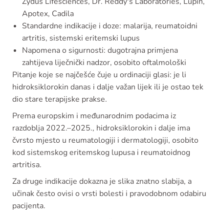
Zydus Lifesciences, Dr. Reddy's Laboratories, Lupin,
Apotex, Cadila
Standardne indikacije i doze: malarija, reumatoidni
artritis, sistemski eritemski lupus
Napomena o sigurnosti: dugotrajna primjena
zahtijeva liječnički nadzor, osobito oftalmološki
Pitanje koje se najčešće čuje u ordinaciji glasi: je li
hidroksiklorokin danas i dalje važan lijek ili je ostao tek
dio stare terapijske prakse.
Prema europskim i međunarodnim podacima iz
razdoblja 2022.–2025., hidroksiklorokin i dalje ima
čvrsto mjesto u reumatologiji i dermatologiji, osobito
kod sistemskog eritemskog lupusa i reumatoidnog
artritisa.
Za druge indikacije dokazna je slika znatno slabija, a
učinak često ovisi o vrsti bolesti i pravodobnom odabiru
pacijenta.