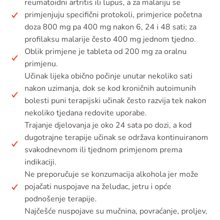
reumatoidni artritis ili lupus, a za malariju se
primjenjuju specifični protokoli, primjerice početna
doza 800 mg pa 400 mg nakon 6, 24 i 48 sati; za
profilaksu malarije često 400 mg jednom tjedno.
Oblik primjene je tableta od 200 mg za oralnu
primjenu.
Učinak lijeka obično počinje unutar nekoliko sati
nakon uzimanja, dok se kod kroničnih autoimunih
bolesti puni terapijski učinak često razvija tek nakon
nekoliko tjedana redovite uporabe.
Trajanje djelovanja je oko 24 sata po dozi, a kod
dugotrajne terapije učinak se održava kontinuiranom
svakodnevnom ili tjednom primjenom prema
indikaciji.
Ne preporučuje se konzumacija alkohola jer može
pojačati nuspojave na želudac, jetru i opće
podnošenje terapije.
Najčešće nuspojave su mučnina, povraćanje, proljev,