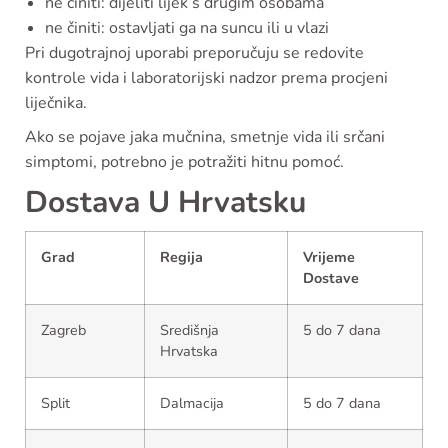
ne činiti: dijeliti lijek s drugim osobama
ne činiti: ostavljati ga na suncu ili u vlazi
Pri dugotrajnoj uporabi preporučuju se redovite
kontrole vida i laboratorijski nadzor prema procjeni
liječnika.
Ako se pojave jaka mučnina, smetnje vida ili srčani
simptomi, potrebno je potražiti hitnu pomoć.
Dostava U Hrvatsku
Grad
Regija
Vrijeme
Dostave
Zagreb
Središnja
5 do 7 dana
Hrvatska
Split
Dalmacija
5 do 7 dana