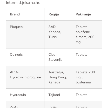
InternetLjekarna.hr.
Brend
Regija
Pakiranje
Plaquenil
SAD,
Tablete
Kanada,
obložene
Tunis
filmom, 200
mg
Quinoric
Cipar,
Tablete
Slovenija
APO-
Australija,
Tablete 200
Hydroxychloroquine
Hong Kong,
mg u
Kanada
blisterima
Hydroquin
Tajland
Tablete
Zy-Q
Indija
Tablete