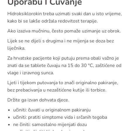
Uporabu I Čuvanje
Hidroksiklorokin treba uzimati svaki dan u isto vrijeme,
kako bi se lakše održala redovitost terapije.
Ako izaziva mučninu, često pomaže uzimanje uz obrok.
Lijek se ne dijeli s drugima i ne mijenja se doza bez
liječnika.
Za hrvatske pacijente koji putuju prema obali važno je
znati da se tablete čuvaju na 15 do 30 °C, zaštićene od
vlage i izravnog sunca.
Ljeti i tijekom putovanja to znači originalno pakiranje,
bez prebacivanja u nezaštićene kutije ili torbice.
Držite ga izvan dohvata djece.
učiniti: čuvati u originalnom pakiranju
učiniti: pratiti simptome vida i srčanih tegoba
ne činiti: samostalno mijenjati dozu