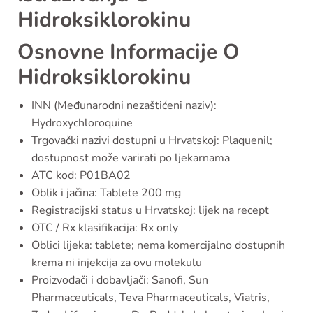
Hidroksiklorokinu
Osnovne Informacije O
Hidroksiklorokinu
INN (Međunarodni nezaštićeni naziv):
Hydroxychloroquine
Trgovački nazivi dostupni u Hrvatskoj: Plaquenil;
dostupnost može varirati po ljekarnama
ATC kod: P01BA02
Oblik i jačina: Tablete 200 mg
Registracijski status u Hrvatskoj: lijek na recept
OTC / Rx klasifikacija: Rx only
Oblici lijeka: tablete; nema komercijalno dostupnih
krema ni injekcija za ovu molekulu
Proizvođači i dobavljači: Sanofi, Sun
Pharmaceuticals, Teva Pharmaceuticals, Viatris,