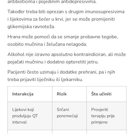
antibioticima i pojedinim antidepresivima.
Također treba biti oprezan s drugim imunosupresivima
i lijekovima za šećer u krvi, jer se može promijeniti
glikemijska ravnoteža.
Hrana može pomoći da se smanje probavne tegobe,
osobito mučnina i želučana nelagoda.
Alkohol nije izravno apsolutno kontraindiciran, ali može
pojačati mučninu i dodatno opteretiti jetru.
Pacijenti često uzimaju i dodatke prehrani, pa i njih
treba prijaviti liječniku ili ljekarniku.
Interakcija
Rizik
Što učiniti
Lijekovi koji
Srčani
Provjeriti
produljuju QT
poremećaji
terapiju prije
interval
primjene